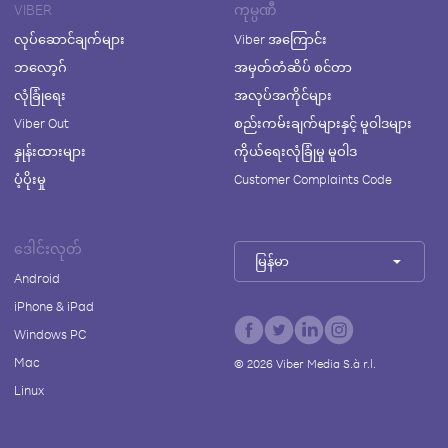
VIBER
ကုမ္ပဏီ
လုပ်ဆောင်ချက်များ
Viber အကြောင်း
ဘလော့ဂ်
အမှတ်တံဆိပ် စင်တာ
လုံခြုံရေး
အလုပ်အကိုင်များ
Viber Out
စည်းကမ်းချက်များနှင့် မူဝါဒများ
နှုန်းထားများ
ကိုယ်ရေးလုံခြုံမှု မူဝါဒ
ပံ့ပိုးမှု
Customer Complaints Code
ဒေါင်းလုတ်
မြန်မာ
Android
iPhone & iPad
Windows PC
Mac
©
2026
Viber Media S.à r.l.
Linux