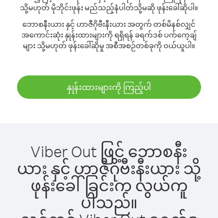
သို့မဟုတ် မိုဘိုင်းဖုန်း မည်သည့်နံပါတ်သို့မဆို ဖုန်းခေါ်ဆိုပါ။
ဘောစနီးယား နှင့် ဟာဇီဂိုဗီးနီးယား အတွက် တစ်မိနစ်လျှင်
အကောင်းဆုံး နှုန်းထားများကို ရရှိရန် ခရက်ဒစ် ပက်ကေ့ချ်
များ သို့မဟုတ် ဖုန်းခေါ်ဆိုမှု အစီအစဉ်တစ်ခုကို ဝယ်ယူပါ။
နှုန်းထားများကို ကြည့်ပါ
Viber Out ဖြင့် ဘောစနီး
ယား နှင့် ဟာဇီဂိုဗီးနီးယား သို့
ဖုန်းခေါ်ခြင်းက လွယ်ကူ
ပါသည်။