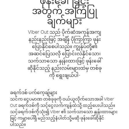
ဖုန်းခေါ်ခြင်း
အတွက် အကြံပြု
ချက်များ
Viber Out သည် ပိုက်ဆံအကုန်အကျ
နည်းနည်းဖြင့် အချိန် ပိုကြာကြာ ဖုန်း
ပြောနိုင်စေပါသည်။ ကျွန်ုပ်တို့၏
အဆင်ပြေသလို ပြောင်းလဲနိုင်သော၊
သက်သာသော နှုန်းထားဖြင့် ဖုန်းခေါ်
ဆိုနိုင်သည့် နည်းလမ်းများထဲမှ တစ်ခု
ကို ရွေးချယ်ပါ-
ခရက်ဒစ် ပက်ကေ့ချ်များ
သင်က ငွေပမာဏ တစ်ခုခုကို ဝယ်ယူလိုက်သောအခါ Viber
Out ခရက်ဒစ်ကို သင့်ငွေလက်ကျန်ထဲသို့ ထည့်ပေးပါသည်။
သင့်ခရက်ဒစ်ကိုသုံး၍ Viber ၏ သက်သာသော နှုန်းထားများ
ဖြင့် ကမ္ဘာပေါ်ရှိ မည်သည့်နံပါတ်သို့မဆို ဖုန်းခေါ်ဆိုနိုင်
ပါသည်။