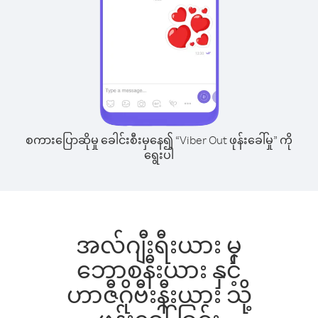
စကားပြောဆိုမှု ခေါင်းစီးမှနေ၍ “Viber Out ဖုန်းခေါ်မှု” ကို
ရွေးပါ
အလ်ဂျီးရီးယား မှ
ဘောစနီးယား နှင့်
ဟာဇီဂိုဗီးနီးယား သို့