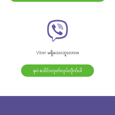
Viber မရှိသေးဘူးလား။
ခုပဲ ဒေါင်းလုတ်လုပ်လိုက်ပါ