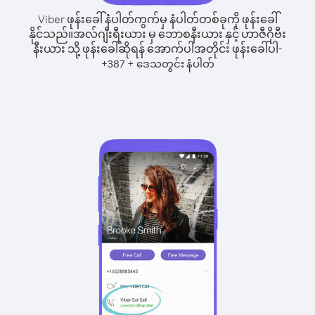
Viber ဖုန်းခေါ်နံပါတ်ကွက်မှ နံပါတ်တစ်ခုကို ဖုန်းခေါ်
နိုင်သည်။
အလ်ဂျီးရီးယား မှ ဘောစနီးယား နှင့် ဟာဇီဂိုဗီး
နီးယား သို့ ဖုန်းခေါ်ဆိုရန် အောက်ပါအတိုင်း ဖုန်းခေါ်ပါ-
+
+
387
ဒေသတွင်း နံပါတ်