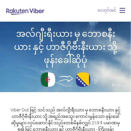
လော့ဂ်အင်
Togg
navig
အလ်ဂျီးရီးယား မှ ဘောစနီး
ယား နှင့် ဟာဇီဂိုဗီးနီးယား သို့
ဖုန်းခေါ်ဆိုပုံ
Viber Out ဖြင့် သင်သည် အလ်ဂျီးရီးယား မှ ဘောစနီးယား နှင့်
ဟာဇီဂိုဗီးနီးယား သို့ အရည်အသွေး ကောင်းမွန်သော ဖုန်းခေါ်
ဆိုမှုများ လုပ်ဆောင်နိုင်သည်။
တစ်မိနစ်လျှင် 21.9 ¢ ပမာဏမှ
စ၍ ဖြင့် ဘောစနီးယား နှင့် ဟာဇီဂိုဗီးနီးယား - ကြိုးဖုန်း