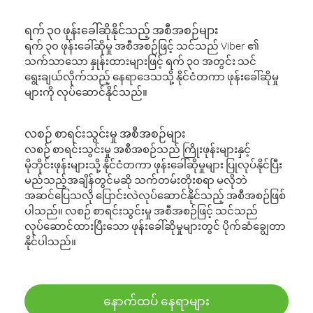
ရက် ၃၀ ဖုန်းခေါ်ဆိုနိုင်သည့် အစီအစဉ်များ
ရက် ၃၀ ဖုန်းခေါ်ဆိုမှု အစီအစဉ်ဖြင့် သင်သည် Viber ၏
သက်သာသော နှုန်းထားများဖြင့် ရက် ၃၀ အတွင်း သင်
ရွေးချယ်လိုက်သည့် နေရာဒေသသို့ နိုင်ငံတကာ ဖုန်းခေါ်ဆိုမှု
များကို လုပ်ဆောင်နိုင်သည်။
လစဉ် စာရင်းသွင်းမှု အစီအစဉ်များ
လစဉ် စာရင်းသွင်းမှု အစီအစဉ်သည် ကြိုးဖုန်းများနှင့်
မိုဘိုင်းဖုန်းများသို့ နိုင်ငံတကာ ဖုန်းခေါ်ဆိုမှုများ ပြုလုပ်နိုင်ပြီး
မည်သည့်အချိန်တွင်မဆို သက်တမ်းတိုးစရာ မလိုဘဲ
အဆင်ပြေသလို ပြောင်းလဲလုပ်ဆောင်နိုင်သည့် အစီအစဉ်ဖြစ်
ပါသည်။ လစဉ် စာရင်းသွင်းမှု အစီအစဉ်ဖြင့် သင်သည်
လုပ်ဆောင်ထားပြီးသော ဖုန်းခေါ်ဆိုမှုများတွင် ပိုက်ဆံချွေတာ
နိုင်ပါသည်။
နောက်ထပ် နေရာများ