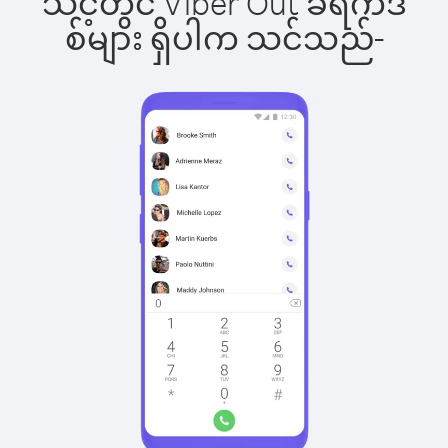
သင့်တွင် Viber Out ခရက်ဒ
စ်များ ရှိပါက သင်သည်-