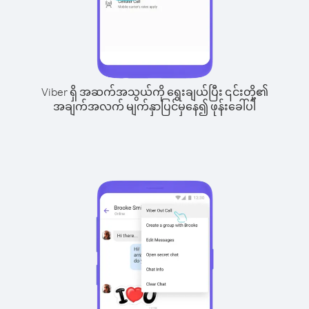
Viber ရှိ အဆက်အသွယ်ကို ရွေးချယ်ပြီး ၎င်းတို့၏
အချက်အလက် မျက်နှာပြင်မှနေ၍ ဖုန်းခေါ်ပါ