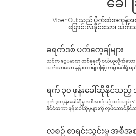
ခေါ်
Viber Out သည် ပိုက်ဆံအကုန်အကျ 
ပြောင်းလဲနိုင်သော၊ သက်သာသ
ခရက်ဒစ် ပက်ကေ့ချ်များ
သင်က ငွေပမာဏ တစ်ခုခုကို ဝယ်ယူလိုက်သောအခ
သက်သာသော နှုန်းထားများဖြင့် ကမ္ဘာပေါ်ရှိ မည်သ
ရက် ၃၀ ဖုန်းခေါ်ဆိုနိုင်သည့
ရက် ၃၀ ဖုန်းခေါ်ဆိုမှု အစီအစဉ်ဖြင့် သင်သည
နိုင်ငံတကာ ဖုန်းခေါ်ဆိုမှုများကို လုပ်ဆောင်နိုင
လစဉ် စာရင်းသွင်းမှု အစီအစ