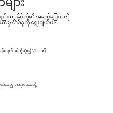
်များ
ါသည်။ ကျွန်ုပ်တို့၏ အဆင်ပြေသလို
းထဲမှ တစ်ခုကို ရွေးချယ်ပါ-
့်ခရက်ဒစ်ကိုသုံး၍ Viber ၏
လိုက်သည့် နေရာဒေသသို့