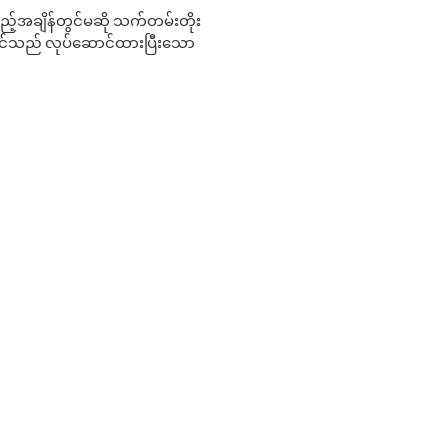
 မည်သည့်အချိန်တွင်မဆို သက်တမ်းတိုး
 သင်သည် လုပ်ဆောင်ထားပြီးသော