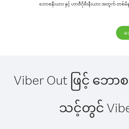
ဘောစနီးယား နှင့် ဟာဇီဂိုဗီးနီးယား အတွက် တစ်မိနစ
ဘေ
Viber Out ဖြင့် ဘောစနီ
သင့်တွင် Vi