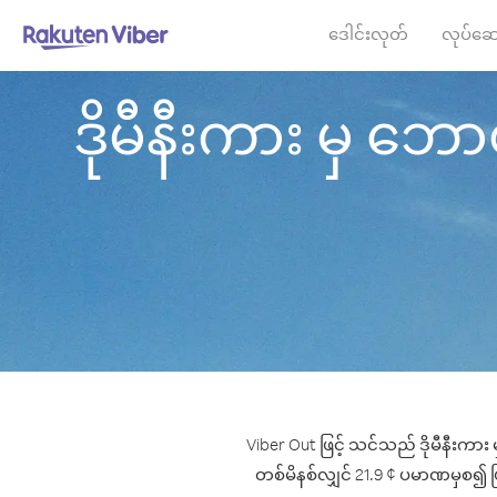
ဒေါင်းလုတ်
လုပ်ဆေ
ဒိုမီနီးကား မှ ဘောစ
Viber Out ဖြင့် သင်သည် ဒိုမီနီးကား
တစ်မိနစ်လျှင် 21.9 ¢ ပမာဏမှစ၍ ဖြင့်