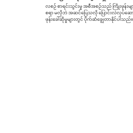
လစဉ် စာရင်းသွင်းမှု အစီအစဉ်သည် ကြိုးဖုန်းများနှင
စရာ မလိုဘဲ အဆင်ပြေသလို ပြောင်းလဲလုပ်ဆောင
ဖုန်းခေါ်ဆိုမှုများတွင် ပိုက်ဆံချွေတာနိုင်ပါသည်။