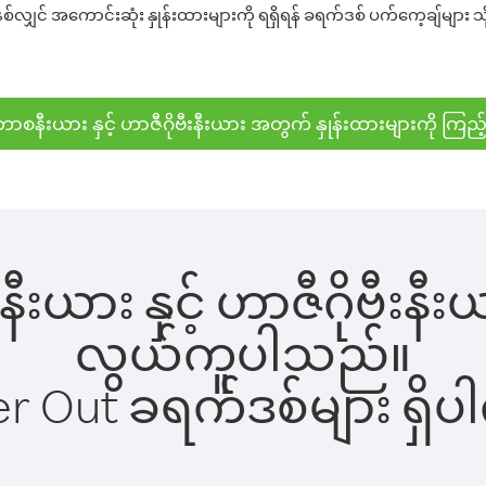
်လျှင် အကောင်းဆုံး နှုန်းထားများကို ရရှိရန် ခရက်ဒစ် ပက်ကေ့ချ်များ သိ
ာစနီးယား နှင့် ဟာဇီဂိုဗီးနီးယား အတွက် နှုန်းထားများကို ကြည့
းယား နှင့် ဟာဇီဂိုဗီးနီးယ
လွယ်ကူပါသည်။
ber Out ခရက်ဒစ်များ ရှ