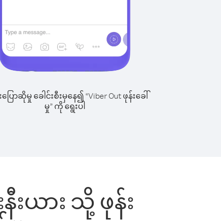
ြောဆိုမှု ခေါင်းစီးမှနေ၍ “Viber Out ဖုန်းခေါ်
မှု” ကို ရွေးပါ
နီးယား သို့ ဖုန်း