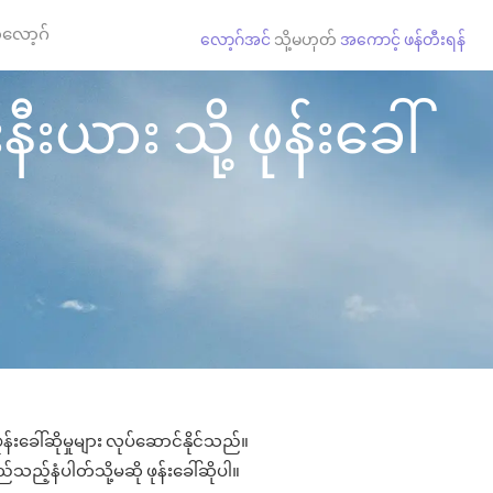
လော့ဂ်
လော့ဂ်အင်
သို့မဟုတ်
အကောင့် ဖန်တီးရန်
ီးယား သို့ ဖုန်းခေါ်
်းခေါ်ဆိုမှုများ လုပ်ဆောင်နိုင်သည်။
ည်သည့်နံပါတ်သို့မဆို ဖုန်းခေါ်ဆိုပါ။