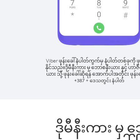
Viber ဖုန်းခေါ်နံပါတ်ကွက်မှ နံပါတ်တစ်ခုကို ဖု
နိုင်သည်။
ဒိုမီနီးကား မှ ဘောစနီးယား နှင့် ဟာဇီဂိ
ယား သို့ ဖုန်းခေါ်ဆိုရန် အောက်ပါအတိုင်း ဖုန်းခ
+
+
387
ဒေသတွင်း နံပါတ်
ဒိုမီနီးကား မှ ဘ