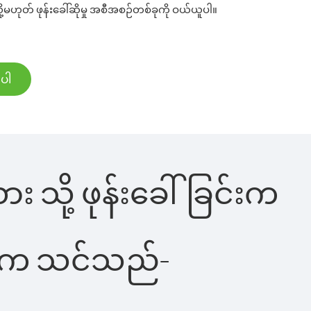
ု့မဟုတ် ဖုန်းခေါ်ဆိုမှု အစီအစဉ်တစ်ခုကို ဝယ်ယူပါ။
်ပါ
ား သို့ ဖုန်းခေါ်ခြင်းက
ိပါက သင်သည်-