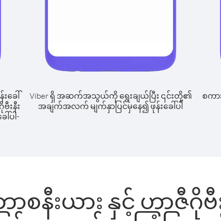
န်းခေါ်
Viber ရှိ အဆက်အသွယ်ကို ရွေးချယ်ပြီး ၎င်းတို့၏
စကားပ
ုဗီးနီး
အချက်အလက် မျက်နှာပြင်မှနေ၍ ဖုန်းခေါ်ပါ
ေါ်ပါ-
ောစနီးယား နှင့် ဟာဇီဂိုဗီး