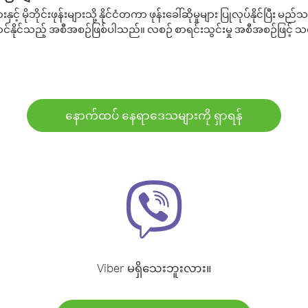
့် မိုဘိုင်းဖုန်းများသို့ နိုင်ငံတကာ ဖုန်းခေါ်ဆိုမှုများ ပြုလုပ်နိုင်ပြီး
်နိုင်သည့် အစီအစဉ်ဖြစ်ပါသည်။ လစဉ် စာရင်းသွင်းမှု အစီအစဉ်ဖြင့်
နောက်ထပ် နေရာဒေသများကို ရှာရန်
Viber မရှိသေးဘူးလား။