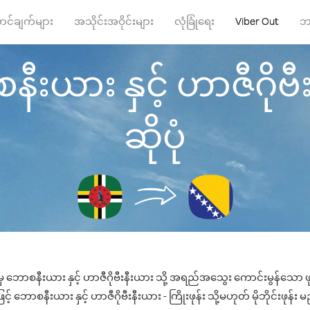
ာင်ချက်များ
အသိုင်းအဝိုင်းများ
လုံခြုံရေး
Viber Out
ဘ
နီးယား နှင့် ဟာဇီဂိုဗီးန
ဆိုပုံ
 မှ ဘောစနီးယား နှင့် ဟာဇီဂိုဗီးနီးယား သို့ အရည်အသွေး ကောင်းမွန်သော ဖုန
 ဘောစနီးယား နှင့် ဟာဇီဂိုဗီးနီးယား - ကြိုးဖုန်း သို့မဟုတ် မိုဘိုင်းဖုန်း မ