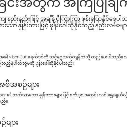
ခြင်းအတွက် အကြံပြုချက
နည်းနည်းဖြင့် အချိန် ပိုကြာကြာ ဖုန်းပြောနိုင်စေပ
ော နှုန်းထားဖြင့် ဖုန်းခေါ်ဆိုနိုင်သည့် နည်းလမ်းမျာ
ါ Viber Out ခရက်ဒစ်ကို သင့်ငွေလက်ကျန်ထဲသို့ ထည့်ပေးပါသည်။ သင
ည့်နံပါတ်သို့မဆို ဖုန်းခေါ်ဆိုနိုင်ပါသည်။
် အစီအစဉ်များ
် Viber ၏ သက်သာသော နှုန်းထားများဖြင့် ရက် ၃၀ အတွင်း သင် ရွေးချယ်
်သည်။
ဉ်များ