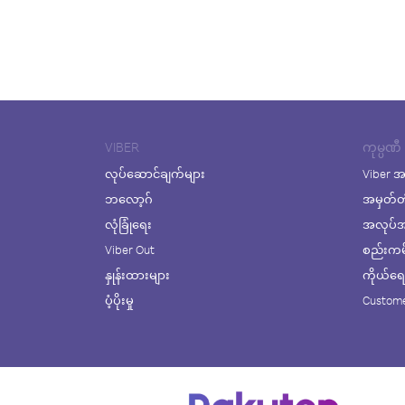
VIBER
ကုမ္ပဏီ
လုပ်ဆောင်ချက်များ
Viber အ
ဘလော့ဂ်
အမှတ်တ
လုံခြုံရေး
အလုပ်အက
Viber Out
စည်းကမ်း
နှုန်းထားများ
ကိုယ်ရေးလ
ပံ့ပိုးမှု
Custome