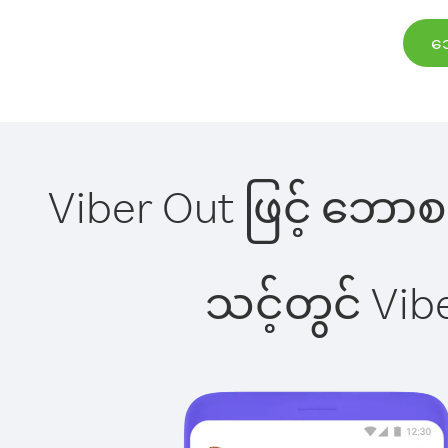
ဘေ
Viber Out ဖြင့် ဘောစနီ
သင့်တွင် Vi