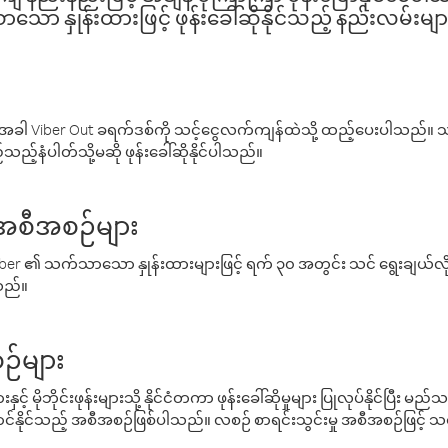
ော နှုန်းထားဖြင့် ဖုန်းခေါ်ဆိုနိုင်သည့် နည်းလမ်းမျာ
ါ Viber Out ခရက်ဒစ်ကို သင့်ငွေလက်ကျန်ထဲသို့ ထည့်ပေးပါသည်။ သင
ည့်နံပါတ်သို့မဆို ဖုန်းခေါ်ဆိုနိုင်ပါသည်။
် အစီအစဉ်များ
် Viber ၏ သက်သာသော နှုန်းထားများဖြင့် ရက် ၃၀ အတွင်း သင် ရွေးချယ်
်သည်။
ဉ်များ
့် မိုဘိုင်းဖုန်းများသို့ နိုင်ငံတကာ ဖုန်းခေါ်ဆိုမှုများ ပြုလုပ်နိုင်ပြီး
်နိုင်သည့် အစီအစဉ်ဖြစ်ပါသည်။ လစဉ် စာရင်းသွင်းမှု အစီအစဉ်ဖြင့်