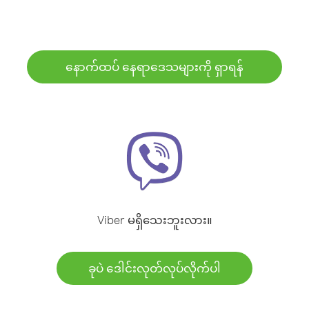
နောက်ထပ် နေရာဒေသများကို ရှာရန်
Viber မရှိသေးဘူးလား။
ခုပဲ ဒေါင်းလုတ်လုပ်လိုက်ပါ