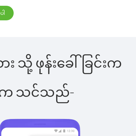
်ပါ
ား သို့ ဖုန်းခေါ်ခြင်းက
ိပါက သင်သည်-