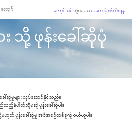
လော့ဂ်
လော့ဂ်အင်
သို့မဟုတ်
အကောင့် ဖန်တီးရန်
သို့ ဖုန်းခေါ်ဆိုပုံ
ေါ်ဆိုမှုများ လုပ်ဆောင်နိုင်သည်။
ည်သည့်နံပါတ်သို့မဆို ဖုန်းခေါ်ဆိုပါ။
ု့မဟုတ် ဖုန်းခေါ်ဆိုမှု အစီအစဉ်တစ်ခုကို ဝယ်ယူပါ။