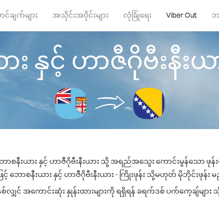
ာင်ချက်များ
အသိုင်းအဝိုင်းများ
လုံခြုံရေး
Viber Out
ဘ
 နှင့် ဟာဇီဂိုဗီးနီးယား 
 ဘောစနီးယား နှင့် ဟာဇီဂိုဗီးနီးယား သို့ အရည်အသွေး ကောင်းမွန်သော ဖုန်းခ
 ဘောစနီးယား နှင့် ဟာဇီဂိုဗီးနီးယား - ကြိုးဖုန်း သို့မဟုတ် မိုဘိုင်းဖုန်း မ
်လျှင် အကောင်းဆုံး နှုန်းထားများကို ရရှိရန် ခရက်ဒစ် ပက်ကေ့ချ်များ သိ