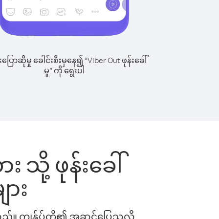
ြောဆိုမှု ခေါင်းစီးမှနေ၍ “Viber Out ဖုန်းခေါ်
မှု” ကို ရွေးပါ
း သို့ ဖုန်းခေါ်
ျား
ါသည်။ ကျွန်ုပ်တို့၏ အဆင်ပြေသလို