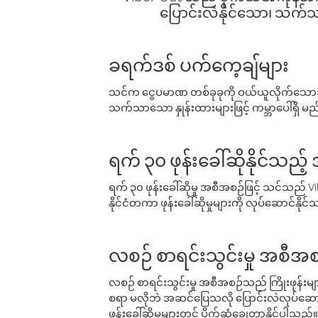
ပြောင်းလဲနိုင်သော၊ သက်သာသ
ခရက်ဒစ် ပက်ကေ့ချ်များ
သင်က ငွေပမာဏ တစ်ခုခုကို ဝယ်ယူလိုက်သောအခ
သက်သာသော နှုန်းထားများဖြင့် ကမ္ဘာပေါ်ရှိ မည်သ
ရက် ၃၀ ဖုန်းခေါ်ဆိုနိုင်သည့
ရက် ၃၀ ဖုန်းခေါ်ဆိုမှု အစီအစဉ်ဖြင့် သင်သည
နိုင်ငံတကာ ဖုန်းခေါ်ဆိုမှုများကို လုပ်ဆောင်နိုင
လစဉ် စာရင်းသွင်းမှု အစီအစ
လစဉ် စာရင်းသွင်းမှု အစီအစဉ်သည် ကြိုးဖုန်းများနှင
စရာ မလိုဘဲ အဆင်ပြေသလို ပြောင်းလဲလုပ်ဆောင
ဖုန်းခေါ်ဆိုမှုများတွင် ပိုက်ဆံချွေတာနိုင်ပါသည်။