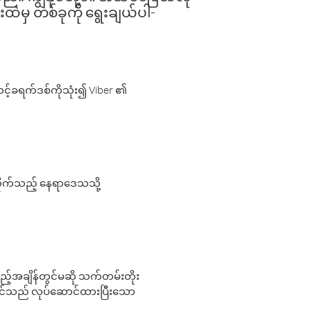
းထဲမှ တစ်ခုကို ရွေးချယ်ပါ-
့်ခရက်ဒစ်ကိုသုံး၍ Viber ၏
လိုက်သည့် နေရာဒေသသို့
 မည်သည့်အချိန်တွင်မဆို သက်တမ်းတိုး
 သင်သည် လုပ်ဆောင်ထားပြီးသော