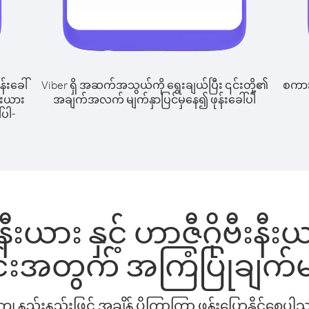
န်းခေါ်
Viber ရှိ အဆက်အသွယ်ကို ရွေးချယ်ပြီး ၎င်းတို့၏
စကားပ
နီးယား
အချက်အလက် မျက်နှာပြင်မှနေ၍ ဖုန်းခေါ်ပါ
်ပါ-
းယား နှင့် ဟာဇီဂိုဗီးနီးယာ
င်းအတွက် အကြံပြုချက်မ
နည်းနည်းဖြင့် အချိန် ပိုကြာကြာ ဖုန်းပြောနိုင်စေပ