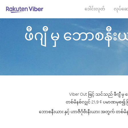
ဒေါင်းလုတ်
လုပ်ဆေ
ဖီဂျီ မှ ဘောစနီးယား
Viber Out ဖြင့် သင်သည် ဖီဂျီ မှ
တစ်မိနစ်လျှင် 21.9 ¢ ပမာဏမှစ၍ ဖြင့်
ဘောစနီးယား နှင့် ဟာဇီဂိုဗီးနီးယား အတွက် တစ်မိနစ