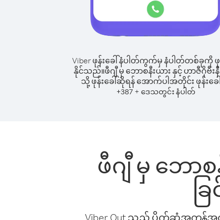
Viber ဖုန်းခေါ်နံပါတ်ကွက်မှ နံပါတ်တစ်ခုကို ဖု
နိုင်သည်။
ဖီဂျီ မှ ဘောစနီးယား နှင့် ဟာဇီဂိုဗီး
သို့ ဖုန်းခေါ်ဆိုရန် အောက်ပါအတိုင်း ဖုန်းခေါ
+
+
387
ဒေသတွင်း နံပါတ်
ဖီဂျီ မှ ဘောစနီ
ခြ
Viber Out သည် ပိုက်ဆံအကုန်အကျ 