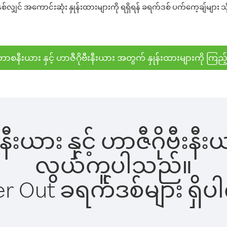
်လျှင် အကောင်းဆုံး နှုန်းထားများကို ရရှိရန် ခရက်ဒစ် ပက်ကေ့ချ်များ သိ
ာစနီးယား နှင့် ဟာဇီဂိုဗီးနီးယား အတွက် နှုန်းထားများကို ကြည့
းယား နှင့် ဟာဇီဂိုဗီးနီးယ
လွယ်ကူပါသည်။
ber Out ခရက်ဒစ်များ ရှ