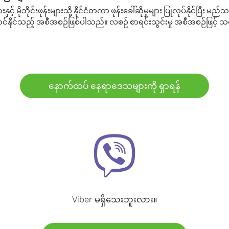
့် မိုဘိုင်းဖုန်းများသို့ နိုင်ငံတကာ ဖုန်းခေါ်ဆိုမှုများ ပြုလုပ်နိုင်ပြီး
်နိုင်သည့် အစီအစဉ်ဖြစ်ပါသည်။ လစဉ် စာရင်းသွင်းမှု အစီအစဉ်ဖြင့်
နောက်ထပ် နေရာဒေသများကို ရှာရန်
Viber မရှိသေးဘူးလား။