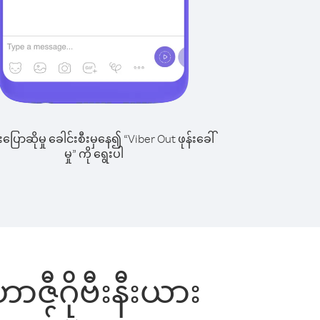
ြောဆိုမှု ခေါင်းစီးမှနေ၍ “Viber Out ဖုန်းခေါ်
မှု” ကို ရွေးပါ
ဟာဇီဂိုဗီးနီးယား