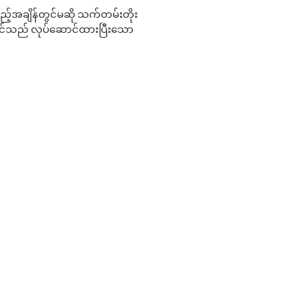
 မည်သည့်အချိန်တွင်မဆို သက်တမ်းတိုး
 သင်သည် လုပ်ဆောင်ထားပြီးသော