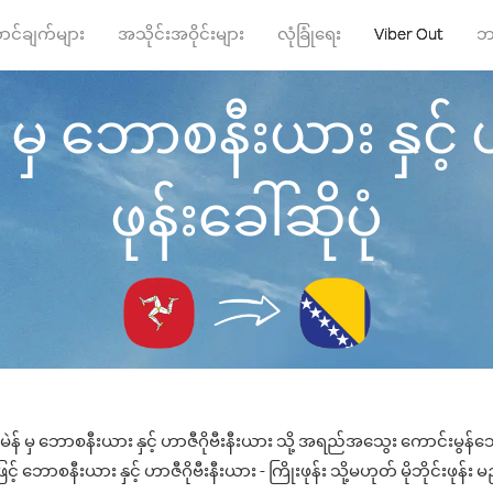
ာင်ချက်များ
အသိုင်းအဝိုင်းများ
လုံခြုံရေး
Viber Out
ဘ
် မှ ဘောစနီးယား နှင့် ဟ
ဖုန်းခေါ်ဆိုပုံ
မဲန် မှ ဘောစနီးယား နှင့် ဟာဇီဂိုဗီးနီးယား သို့ အရည်အသွေး ကောင်းမွန်သေ
 ဘောစနီးယား နှင့် ဟာဇီဂိုဗီးနီးယား - ကြိုးဖုန်း သို့မဟုတ် မိုဘိုင်းဖုန်း မ