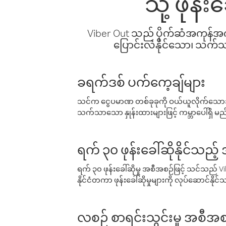
သို့ ဖုန
Viber Out သည် ပိုက်ဆံအကုန်အကျ 
ပြောင်းလဲနိုင်သော၊ သက်သာသ
ခရက်ဒစ် ပက်ကေ့ချ်များ
သင်က ငွေပမာဏ တစ်ခုခုကို ဝယ်ယူလိုက်သောအခ
သက်သာသော နှုန်းထားများဖြင့် ကမ္ဘာပေါ်ရှိ မည်သ
ရက် ၃၀ ဖုန်းခေါ်ဆိုနိုင်သည့
ရက် ၃၀ ဖုန်းခေါ်ဆိုမှု အစီအစဉ်ဖြင့် သင်သည
နိုင်ငံတကာ ဖုန်းခေါ်ဆိုမှုများကို လုပ်ဆောင်နိုင
လစဉ် စာရင်းသွင်းမှု အစီအစ