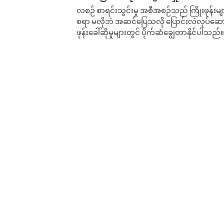
လစဉ် စာရင်းသွင်းမှု အစီအစဉ်သည် ကြိုးဖုန်းများနှင
စရာ မလိုဘဲ အဆင်ပြေသလို ပြောင်းလဲလုပ်ဆောင
ဖုန်းခေါ်ဆိုမှုများတွင် ပိုက်ဆံချွေတာနိုင်ပါသည်။