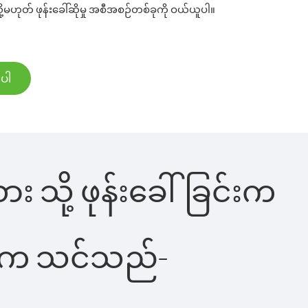
ု့မဟုတ် ဖုန်းခေါ်ဆိုမှု အစီအစဉ်တစ်ခုကို ဝယ်ယူပါ။
်ပါ
ား သို့ ဖုန်းခေါ်ခြင်းက
ိပါက သင်သည်-