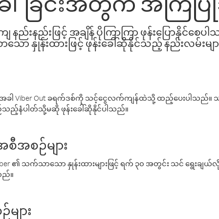
်းခေါ်ခြင်းအတွက် အကြံပြ
နည်းနည်းဖြင့် အချိန် ပိုကြာကြာ ဖုန်းပြောနိုင်စေပ
ော နှုန်းထားဖြင့် ဖုန်းခေါ်ဆိုနိုင်သည့် နည်းလမ်းမျာ
ါ Viber Out ခရက်ဒစ်ကို သင့်ငွေလက်ကျန်ထဲသို့ ထည့်ပေးပါသည်။ သင
ည့်နံပါတ်သို့မဆို ဖုန်းခေါ်ဆိုနိုင်ပါသည်။
် အစီအစဉ်များ
် Viber ၏ သက်သာသော နှုန်းထားများဖြင့် ရက် ၃၀ အတွင်း သင် ရွေးချယ်
်သည်။
ဉ်များ