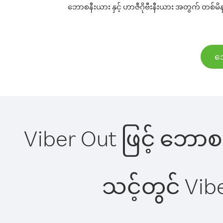
ဘောစနီးယား နှင့် ဟာဇီဂိုဗီးနီးယား အတွက် တစ်မိနစ
ဘေ
Viber Out ဖြင့် ဘောစနီ
သင့်တွင် Vi