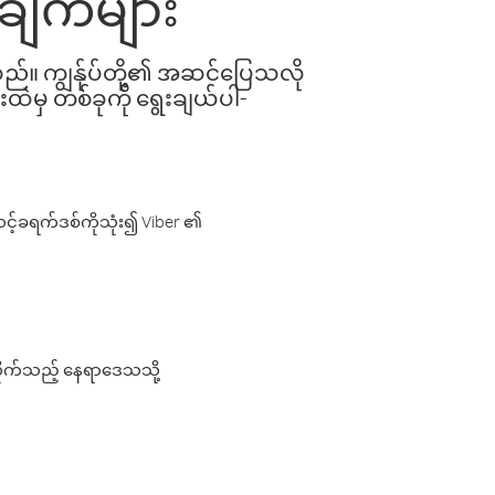
ုချက်များ
ါသည်။ ကျွန်ုပ်တို့၏ အဆင်ပြေသလို
းထဲမှ တစ်ခုကို ရွေးချယ်ပါ-
့်ခရက်ဒစ်ကိုသုံး၍ Viber ၏
လိုက်သည့် နေရာဒေသသို့