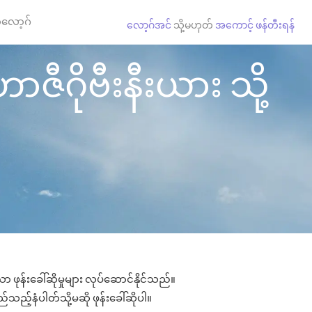
လော့ဂ်
လော့ဂ်အင်
သို့မဟုတ်
အကောင့် ဖန်တီးရန်
ာဇီဂိုဗီးနီးယား သို့
ာ ဖုန်းခေါ်ဆိုမှုများ လုပ်ဆောင်နိုင်သည်။
ည်သည့်နံပါတ်သို့မဆို ဖုန်းခေါ်ဆိုပါ။