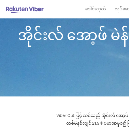
ဒေါင်းလုတ်
လုပ်ဆေ
အိုင်းလ် အော့ဖ် မဲန
Viber Out ဖြင့် သင်သည် အိုင်းလ် အော့ဖ် 
တစ်မိနစ်လျှင် 21.9 ¢ ပမာဏမှစ၍ ဖြင့်