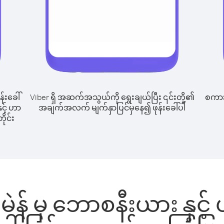
န်းခေါ်
Viber ရှိ အဆက်အသွယ်ကို ရွေးချယ်ပြီး ၎င်းတို့၏
စကားပ
ှင့် ဟာ
အချက်အလက် မျက်နှာပြင်မှနေ၍ ဖုန်းခေါ်ပါ
ိုင်း
 မဲန် မှ ဘောစနီးယား နှင့် 