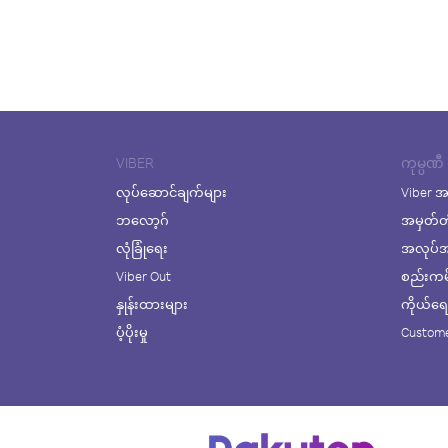
VIBER
ကုမ္ပဏီ
လုပ်ဆောင်ချက်များ
Viber အ
ဘလော့ဂ်
အမှတ်တ
လုံခြုံရေး
အလုပ်အက
Viber Out
စည်းကမ်း
နှုန်းထားများ
ကိုယ်ရေးလ
ပံ့ပိုးမှု
Custome