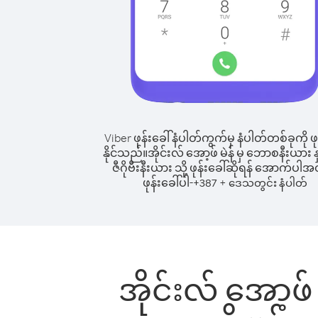
Viber ဖုန်းခေါ်နံပါတ်ကွက်မှ နံပါတ်တစ်ခုကို ဖု
နိုင်သည်။
အိုင်းလ် အော့ဖ် မဲန် မှ ဘောစနီးယား န
ဇီဂိုဗီးနီးယား သို့ ဖုန်းခေါ်ဆိုရန် အောက်ပါအတ
ဖုန်းခေါ်ပါ-
+
+
387
ဒေသတွင်း နံပါတ်
အိုင်းလ် အော့ဖ်