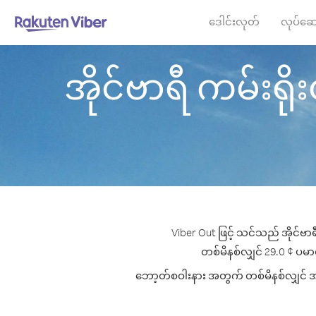
ဒေါင်းလုတ်
လုပ်ဆေ
အိုင်ဗာရီ ကမ်းရိုး
Viber Out ဖြင့် သင်သည် အိုင်ဗာရ
တစ်မိနစ်လျှင် 29.0 ¢ ပမာဏမ
ဘော့တ်စဝါးနား အတွက် တစ်မိနစ်လျှင် အကော