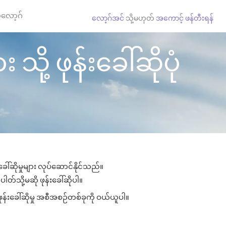
လော့ဂ်
လော့ဂ်အင်
သို့မဟုတ်
အကောင့် ဖန်တီးရန်
ို့ ဖုန်းခေါ်ဆိုပုံ
ေါ်ဆိုမှုများ လုပ်ဆောင်နိုင်သည်။
ါတ်သို့မဆို ဖုန်းခေါ်ဆိုပါ။
ုန်းခေါ်ဆိုမှု အစီအစဉ်တစ်ခုကို ဝယ်ယူပါ။