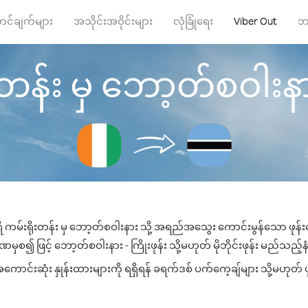
ာင်ချက်များ
အသိုင်းအဝိုင်းများ
လုံခြုံရေး
Viber Out
ဘ
တန်း မှ ဘော့တ်စဝါးနား သ
ီ ကမ်းရိုးတန်း မှ ဘော့တ်စဝါးနား သို့ အရည်အသွေး ကောင်းမွန်သော ဖုန်းခ
ှစ၍ ဖြင့် ဘော့တ်စဝါးနား - ကြိုးဖုန်း သို့မဟုတ် မိုဘိုင်းဖုန်း မည်သည့်နံပ
င်းဆုံး နှုန်းထားများကို ရရှိရန် ခရက်ဒစ် ပက်ကေ့ချ်များ သို့မဟုတ် ဖ