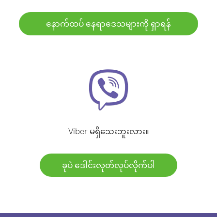
နောက်ထပ် နေရာဒေသများကို ရှာရန်
Viber မရှိသေးဘူးလား။
ခုပဲ ဒေါင်းလုတ်လုပ်လိုက်ပါ