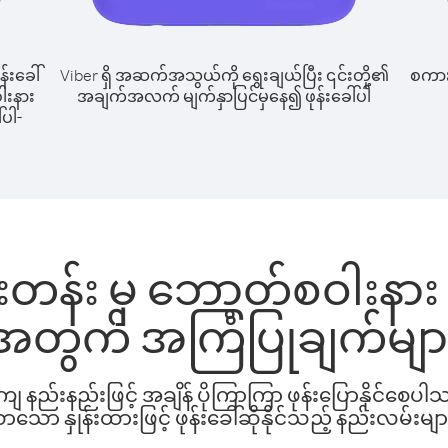
န်းခေါ်
Viber ရှိ အဆက်အသွယ်ကို ရွေးချယ်ပြီး ၎င်းတို့၏
စကားပ
ဝါးနား
အချက်အလက် မျက်နှာပြင်မှနေ၍ ဖုန်းခေါ်ပါ
်ပါ-
ုးတန်း မှ ဘော့တ်စဝါးနား သိ
အတွက် အကြံပြုချက်မျာ
နည်းနည်းဖြင့် အချိန် ပိုကြာကြာ ဖုန်းပြောနိုင်စေပ
ော နှုန်းထားဖြင့် ဖုန်းခေါ်ဆိုနိုင်သည့် နည်းလမ်းမျာ