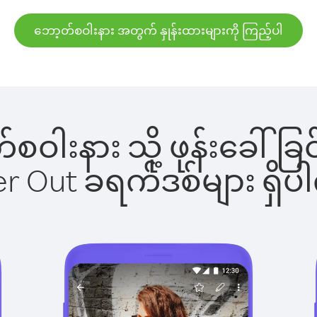
ဘော့တ်စဝါးနား အတွက် နှုန်းထားများကို ကြည့်ပါ
တ်စဝါးနား သို့ ဖုန်းခေ
ber Out ခရက်ဒစ်များ ရှ