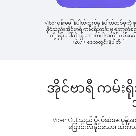
Viber ဖုန်းခေါ်နံပါတ်ကွက်မှ နံပါတ်တစ်ခုကို ဖု
နိုင်သည်။
အိုင်ဗာရီ ကမ်းရိုးတန်း မှ ဘော့တ်စ
သို့ ဖုန်းခေါ်ဆိုရန် အောက်ပါအတိုင်း ဖုန်းခေါ
+
+
267
ဒေသတွင်း နံပါတ်
အိုင်ဗာရီ ကမ်းရိ
Viber Out သည် ပိုက်ဆံအကုန်အကျ 
ပြောင်းလဲနိုင်သော၊ သက်သာသ