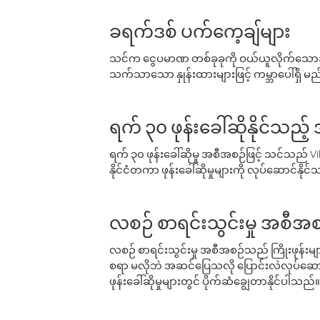
ခရက်ဒစ် ပက်ကေ့ချ်များ
သင်က ငွေပမာဏ တစ်ခုခုကို ဝယ်ယူလိုက်သောအခ
သက်သာသော နှုန်းထားများဖြင့် ကမ္ဘာပေါ်ရှိ မည်သ
ရက် ၃၀ ဖုန်းခေါ်ဆိုနိုင်သည့
ရက် ၃၀ ဖုန်းခေါ်ဆိုမှု အစီအစဉ်ဖြင့် သင်သည
နိုင်ငံတကာ ဖုန်းခေါ်ဆိုမှုများကို လုပ်ဆောင်နိုင
လစဉ် စာရင်းသွင်းမှု အစီအစ
လစဉ် စာရင်းသွင်းမှု အစီအစဉ်သည် ကြိုးဖုန်းများနှင
စရာ မလိုဘဲ အဆင်ပြေသလို ပြောင်းလဲလုပ်ဆောင
ဖုန်းခေါ်ဆိုမှုများတွင် ပိုက်ဆံချွေတာနိုင်ပါသည်။