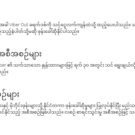
ါ Viber Out ခရက်ဒစ်ကို သင့်ငွေလက်ကျန်ထဲသို့ ထည့်ပေးပါသည်။ သင
ည့်နံပါတ်သို့မဆို ဖုန်းခေါ်ဆိုနိုင်ပါသည်။
် အစီအစဉ်များ
် Viber ၏ သက်သာသော နှုန်းထားများဖြင့် ရက် ၃၀ အတွင်း သင် ရွေးချယ်
်သည်။
ဉ်များ
့် မိုဘိုင်းဖုန်းများသို့ နိုင်ငံတကာ ဖုန်းခေါ်ဆိုမှုများ ပြုလုပ်နိုင်ပြီး
်နိုင်သည့် အစီအစဉ်ဖြစ်ပါသည်။ လစဉ် စာရင်းသွင်းမှု အစီအစဉ်ဖြင့်