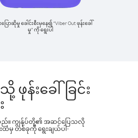
ြောဆိုမှု ခေါင်းစီးမှနေ၍ “Viber Out ဖုန်းခေါ်
မှု” ကို ရွေးပါ
ု့ ဖုန်းခေါ်ခြင်း
း
ါသည်။ ကျွန်ုပ်တို့၏ အဆင်ပြေသလို
းထဲမှ တစ်ခုကို ရွေးချယ်ပါ-