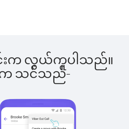
ါ်ခြင်းက လွယ်ကူပါသည်။
ိပါက သင်သည်-