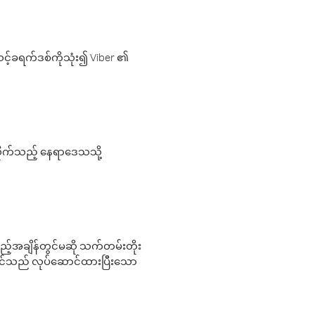
့်ခရက်ဒစ်ကိုသုံး၍ Viber ၏
လိုက်သည့် နေရာဒေသသို့
 မည်သည့်အချိန်တွင်မဆို သက်တမ်းတိုး
 သင်သည် လုပ်ဆောင်ထားပြီးသော