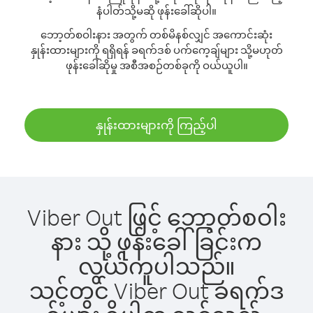
နံပါတ်သို့မဆို ဖုန်းခေါ်ဆိုပါ။
ဘော့တ်စဝါးနား အတွက် တစ်မိနစ်လျှင် အကောင်းဆုံး
နှုန်းထားများကို ရရှိရန် ခရက်ဒစ် ပက်ကေ့ချ်များ သို့မဟုတ်
ဖုန်းခေါ်ဆိုမှု အစီအစဉ်တစ်ခုကို ဝယ်ယူပါ။
နှုန်းထားများကို ကြည့်ပါ
Viber Out ဖြင့် ဘော့တ်စဝါး
နား သို့ ဖုန်းခေါ်ခြင်းက
လွယ်ကူပါသည်။
သင့်တွင် Viber Out ခရက်ဒ