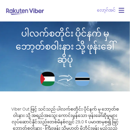
လော့ဂ်အင်
Togg
navig
ပါလက်စတိုင်း ပိုင်နက် မှ
ဘော့တ်စဝါးနား သို့ ဖုန်းခေါ်
ဆိုပုံ
Viber Out ဖြင့် သင်သည် ပါလက်စတိုင်း ပိုင်နက် မှ ဘော့တ်စ
ဝါးနား သို့ အရည်အသွေး ကောင်းမွန်သော ဖုန်းခေါ်ဆိုမှုများ
လုပ်ဆောင်နိုင်သည်။
တစ်မိနစ်လျှင် 29.0 ¢ ပမာဏမှစ၍ ဖြင့်
ဘော့တ်စဝါးနား - ကြိုးဖုန်း သို့မဟုတ် မိုဘိုင်းဖုန်း မည်သည့်