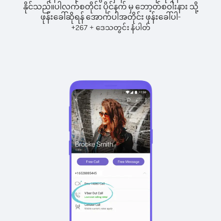
နိုင်သည်။
ပါလက်စတိုင်း ပိုင်နက် မှ ဘော့တ်စဝါးနား သို့
ဖုန်းခေါ်ဆိုရန် အောက်ပါအတိုင်း ဖုန်းခေါ်ပါ-
+
+
267
ဒေသတွင်း နံပါတ်