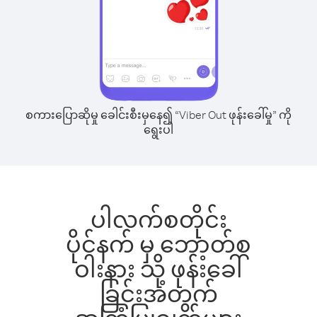
စကားပြောဆိုမှု ခေါင်းစီးမှနေ၍ “Viber Out ဖုန်းခေါ်မှု” ကို
ရွေးပါ
ပါလက်စတိုင်း
ပိုင်နက် မှ ဘော့တ်စ
ဝါးနား သို့ ဖုန်းခေါ်
ခြင်းအတွက်