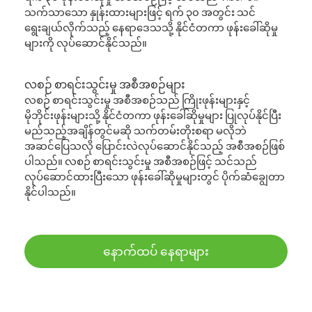
သက်သာသော နှုန်းထားများဖြင့် ရက် ၃၀ အတွင်း သင်
ရွေးချယ်လိုက်သည့် နေရာဒေသသို့ နိုင်ငံတကာ ဖုန်းခေါ်ဆိုမှု
များကို လုပ်ဆောင်နိုင်သည်။
လစဉ် စာရင်းသွင်းမှု အစီအစဉ်များ
လစဉ် စာရင်းသွင်းမှု အစီအစဉ်သည် ကြိုးဖုန်းများနှင့်
မိုဘိုင်းဖုန်းများသို့ နိုင်ငံတကာ ဖုန်းခေါ်ဆိုမှုများ ပြုလုပ်နိုင်ပြီး
မည်သည့်အချိန်တွင်မဆို သက်တမ်းတိုးစရာ မလိုဘဲ
အဆင်ပြေသလို ပြောင်းလဲလုပ်ဆောင်နိုင်သည့် အစီအစဉ်ဖြစ်
ပါသည်။ လစဉ် စာရင်းသွင်းမှု အစီအစဉ်ဖြင့် သင်သည်
လုပ်ဆောင်ထားပြီးသော ဖုန်းခေါ်ဆိုမှုများတွင် ပိုက်ဆံချွေတာ
နိုင်ပါသည်။
နောက်ထပ် နေရာများ