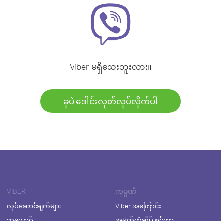
Viber မရှိသေးဘူးလား။
ခုပဲ ဒေါင်းလုတ်လုပ်လိုက်ပါ
VIBER
ကုမ္ပဏီ
လုပ်ဆောင်ချက်များ
Viber အကြောင်း
ဘလော့ဂ်
အမှတ်တံဆိပ် စင်တာ