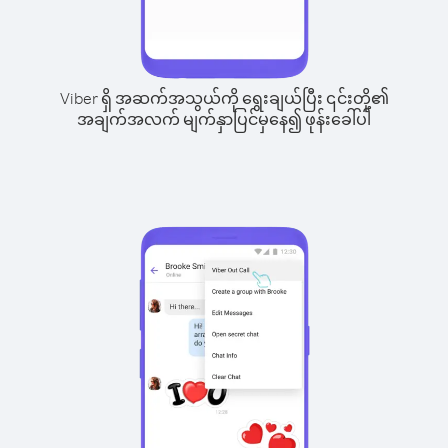
Viber ရှိ အဆက်အသွယ်ကို ရွေးချယ်ပြီး ၎င်းတို့၏
အချက်အလက် မျက်နှာပြင်မှနေ၍ ဖုန်းခေါ်ပါ