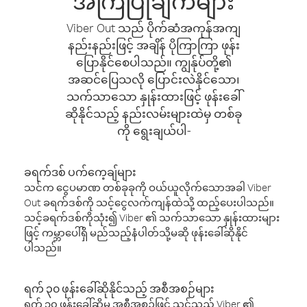
အကြံပြုချက်များ
Viber Out သည် ပိုက်ဆံအကုန်အကျ
နည်းနည်းဖြင့် အချိန် ပိုကြာကြာ ဖုန်း
ပြောနိုင်စေပါသည်။ ကျွန်ုပ်တို့၏
အဆင်ပြေသလို ပြောင်းလဲနိုင်သော၊
သက်သာသော နှုန်းထားဖြင့် ဖုန်းခေါ်
ဆိုနိုင်သည့် နည်းလမ်းများထဲမှ တစ်ခု
ကို ရွေးချယ်ပါ-
ခရက်ဒစ် ပက်ကေ့ချ်များ
သင်က ငွေပမာဏ တစ်ခုခုကို ဝယ်ယူလိုက်သောအခါ Viber
Out ခရက်ဒစ်ကို သင့်ငွေလက်ကျန်ထဲသို့ ထည့်ပေးပါသည်။
သင့်ခရက်ဒစ်ကိုသုံး၍ Viber ၏ သက်သာသော နှုန်းထားများ
ဖြင့် ကမ္ဘာပေါ်ရှိ မည်သည့်နံပါတ်သို့မဆို ဖုန်းခေါ်ဆိုနိုင်
ပါသည်။
ရက် ၃၀ ဖုန်းခေါ်ဆိုနိုင်သည့် အစီအစဉ်များ
ရက် ၃၀ ဖုန်းခေါ်ဆိုမှု အစီအစဉ်ဖြင့် သင်သည် Viber ၏