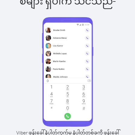
စ်များ ရှိပါက သင်သည်-
Viber ဖုန်းခေါ်နံပါတ်ကွက်မှ နံပါတ်တစ်ခုကို ဖုန်းခေါ်