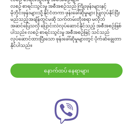
လစဉ် စာရင်းသွင်းမှု အစီအစဉ်သည် ကြိုးဖုန်းများနှင့်
မိုဘိုင်းဖုန်းများသို့ နိုင်ငံတကာ ဖုန်းခေါ်ဆိုမှုများ ပြုလုပ်နိုင်ပြီး
မည်သည့်အချိန်တွင်မဆို သက်တမ်းတိုးစရာ မလိုဘဲ
အဆင်ပြေသလို ပြောင်းလဲလုပ်ဆောင်နိုင်သည့် အစီအစဉ်ဖြစ်
ပါသည်။ လစဉ် စာရင်းသွင်းမှု အစီအစဉ်ဖြင့် သင်သည်
လုပ်ဆောင်ထားပြီးသော ဖုန်းခေါ်ဆိုမှုများတွင် ပိုက်ဆံချွေတာ
နိုင်ပါသည်။
နောက်ထပ် နေရာများ