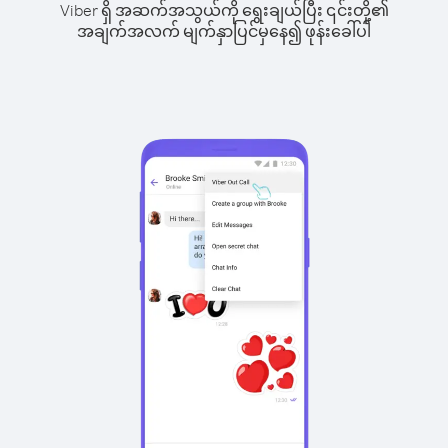
Viber ရှိ အဆက်အသွယ်ကို ရွေးချယ်ပြီး ၎င်းတို့၏
အချက်အလက် မျက်နှာပြင်မှနေ၍ ဖုန်းခေါ်ပါ