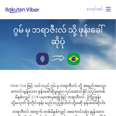
လော့ဂ်အင်
Togg
navig
ဂွမ် မှ ဘရာဇီးလ် သို့ ဖုန်းခေါ်
ဆိုပုံ
Viber Out ဖြင့် သင်သည် ဂွမ် မှ ဘရာဇီးလ် သို့ အရည်အသွေး
ကောင်းမွန်သော ဖုန်းခေါ်ဆိုမှုများ လုပ်ဆောင်နိုင်သည်။
တစ်
မိနစ်လျှင် 2.1 ¢ ပမာဏမှစ၍ ဖြင့် ဘရာဇီးလ် - ကြိုးဖုန်း
သို့မဟုတ် မိုဘိုင်းဖုန်း မည်သည့်နံပါတ်သို့မဆို ဖုန်းခေါ်ဆိုပါ။
ဘရာဇီးလ် အတွက် တစ်မိနစ်လျှင် အကောင်းဆုံး နှုန်းထား