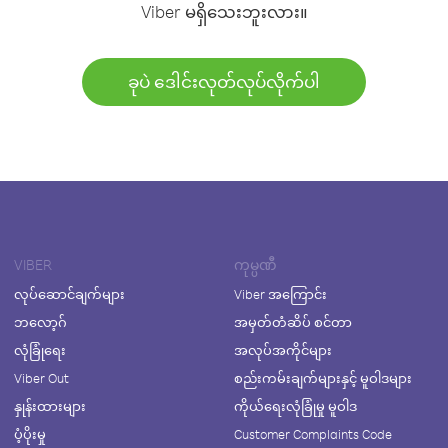
Viber မရှိသေးဘူးလား။
ခုပဲ ဒေါင်းလုတ်လုပ်လိုက်ပါ
VIBER
ကုမ္ပဏီ
လုပ်ဆောင်ချက်များ
Viber အကြောင်း
ဘလော့ဂ်
အမှတ်တံဆိပ် စင်တာ
လုံခြုံရေး
အလုပ်အကိုင်များ
Viber Out
စည်းကမ်းချက်များနှင့် မူဝါဒများ
နှုန်းထားများ
ကိုယ်ရေးလုံခြုံမှု မူဝါဒ
ပံ့ပိုးမှု
Customer Complaints Code