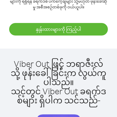
များကို ရရှိရန် ခရက်ဒစ် ပက်ကေ့ချ်များ သို့မဟုတ် ဖုန်းခေါ်ဆို
မှု အစီအစဉ်တစ်ခုကို ဝယ်ယူပါ။
နှုန်းထားများကို ကြည့်ပါ
Viber Out ဖြင့် ဘရာဇီးလ်
သို့ ဖုန်းခေါ်ခြင်းက လွယ်ကူ
ပါသည်။
သင့်တွင် Viber Out ခရက်ဒ
စ်များ ရှိပါက သင်သည်-