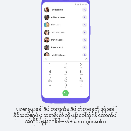
Viber ဖုန်းခေါ်နံပါတ်ကွက်မှ နံပါတ်တစ်ခုကို ဖုန်းခေါ်
နိုင်သည်။
ဂွမ် မှ ဘရာဇီးလ် သို့ ဖုန်းခေါ်ဆိုရန် အောက်ပါ
အတိုင်း ဖုန်းခေါ်ပါ-
+
+
55
ဒေသတွင်း နံပါတ်