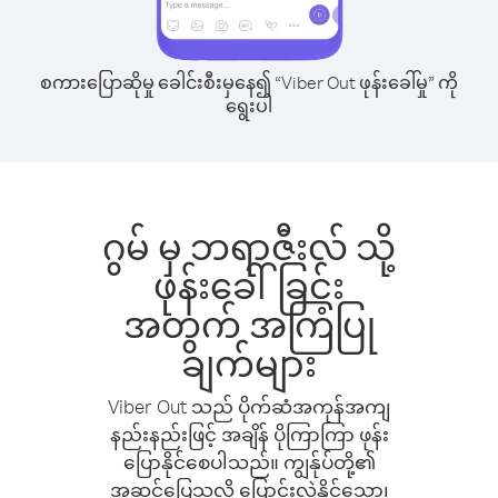
စကားပြောဆိုမှု ခေါင်းစီးမှနေ၍ “Viber Out ဖုန်းခေါ်မှု” ကို
ရွေးပါ
ဂွမ် မှ ဘရာဇီးလ် သို့
ဖုန်းခေါ်ခြင်း
အတွက် အကြံပြု
ချက်များ
Viber Out သည် ပိုက်ဆံအကုန်အကျ
နည်းနည်းဖြင့် အချိန် ပိုကြာကြာ ဖုန်း
ပြောနိုင်စေပါသည်။ ကျွန်ုပ်တို့၏
အဆင်ပြေသလို ပြောင်းလဲနိုင်သော၊