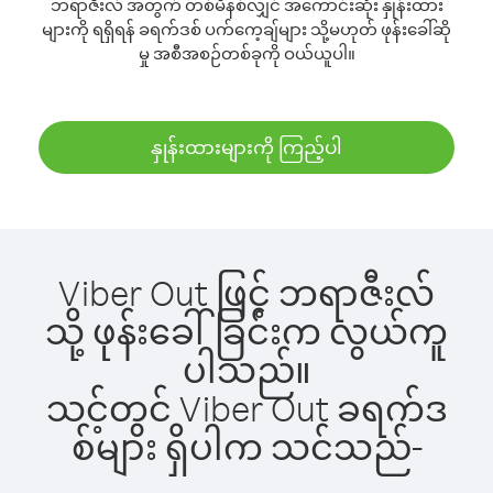
ဘရာဇီးလ် အတွက် တစ်မိနစ်လျှင် အကောင်းဆုံး နှုန်းထား
များကို ရရှိရန် ခရက်ဒစ် ပက်ကေ့ချ်များ သို့မဟုတ် ဖုန်းခေါ်ဆို
မှု အစီအစဉ်တစ်ခုကို ဝယ်ယူပါ။
နှုန်းထားများကို ကြည့်ပါ
Viber Out ဖြင့် ဘရာဇီးလ်
သို့ ဖုန်းခေါ်ခြင်းက လွယ်ကူ
ပါသည်။
သင့်တွင် Viber Out ခရက်ဒ
စ်များ ရှိပါက သင်သည်-