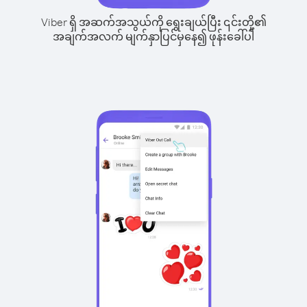
Viber ရှိ အဆက်အသွယ်ကို ရွေးချယ်ပြီး ၎င်းတို့၏
အချက်အလက် မျက်နှာပြင်မှနေ၍ ဖုန်းခေါ်ပါ