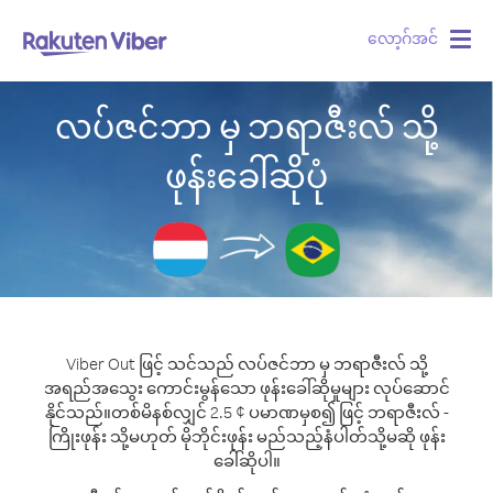
လော့ဂ်အင်
Togg
navig
လပ်ဇင်ဘာ မှ ဘရာဇီးလ် သို့
ဖုန်းခေါ်ဆိုပုံ
Viber Out ဖြင့် သင်သည် လပ်ဇင်ဘာ မှ ဘရာဇီးလ် သို့
အရည်အသွေး ကောင်းမွန်သော ဖုန်းခေါ်ဆိုမှုများ လုပ်ဆောင်
နိုင်သည်။
တစ်မိနစ်လျှင် 2.5 ¢ ပမာဏမှစ၍ ဖြင့် ဘရာဇီးလ် -
ကြိုးဖုန်း သို့မဟုတ် မိုဘိုင်းဖုန်း မည်သည့်နံပါတ်သို့မဆို ဖုန်း
ခေါ်ဆိုပါ။