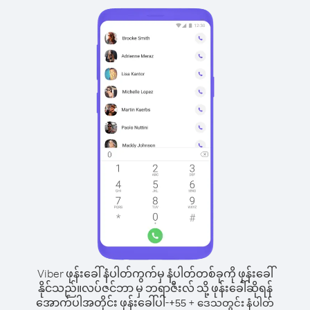
Viber ဖုန်းခေါ်နံပါတ်ကွက်မှ နံပါတ်တစ်ခုကို ဖုန်းခေါ်
နိုင်သည်။
လပ်ဇင်ဘာ မှ ဘရာဇီးလ် သို့ ဖုန်းခေါ်ဆိုရန်
အောက်ပါအတိုင်း ဖုန်းခေါ်ပါ-
+
+
55
ဒေသတွင်း နံပါတ်