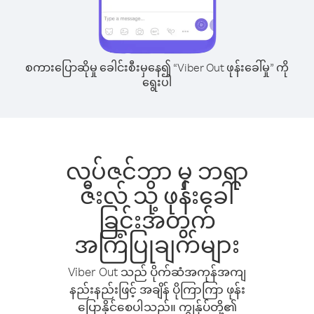
စကားပြောဆိုမှု ခေါင်းစီးမှနေ၍ “Viber Out ဖုန်းခေါ်မှု” ကို
ရွေးပါ
လပ်ဇင်ဘာ မှ ဘရာ
ဇီးလ် သို့ ဖုန်းခေါ်
ခြင်းအတွက်
အကြံပြုချက်များ
Viber Out သည် ပိုက်ဆံအကုန်အကျ
နည်းနည်းဖြင့် အချိန် ပိုကြာကြာ ဖုန်း
ပြောနိုင်စေပါသည်။ ကျွန်ုပ်တို့၏