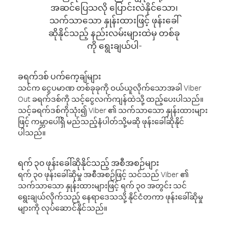
အဆင်ပြေသလို ပြောင်းလဲနိုင်သော၊
သက်သာသော နှုန်းထားဖြင့် ဖုန်းခေါ်
ဆိုနိုင်သည့် နည်းလမ်းများထဲမှ တစ်ခု
ကို ရွေးချယ်ပါ-
ခရက်ဒစ် ပက်ကေ့ချ်များ
သင်က ငွေပမာဏ တစ်ခုခုကို ဝယ်ယူလိုက်သောအခါ Viber
Out ခရက်ဒစ်ကို သင့်ငွေလက်ကျန်ထဲသို့ ထည့်ပေးပါသည်။
သင့်ခရက်ဒစ်ကိုသုံး၍ Viber ၏ သက်သာသော နှုန်းထားများ
ဖြင့် ကမ္ဘာပေါ်ရှိ မည်သည့်နံပါတ်သို့မဆို ဖုန်းခေါ်ဆိုနိုင်
ပါသည်။
ရက် ၃၀ ဖုန်းခေါ်ဆိုနိုင်သည့် အစီအစဉ်များ
ရက် ၃၀ ဖုန်းခေါ်ဆိုမှု အစီအစဉ်ဖြင့် သင်သည် Viber ၏
သက်သာသော နှုန်းထားများဖြင့် ရက် ၃၀ အတွင်း သင်
ရွေးချယ်လိုက်သည့် နေရာဒေသသို့ နိုင်ငံတကာ ဖုန်းခေါ်ဆိုမှု
များကို လုပ်ဆောင်နိုင်သည်။