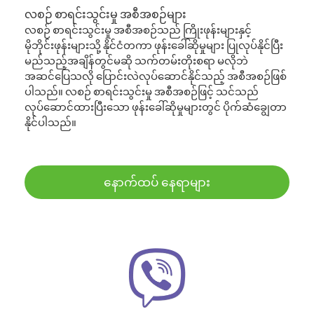
လစဉ် စာရင်းသွင်းမှု အစီအစဉ်များ
လစဉ် စာရင်းသွင်းမှု အစီအစဉ်သည် ကြိုးဖုန်းများနှင့်
မိုဘိုင်းဖုန်းများသို့ နိုင်ငံတကာ ဖုန်းခေါ်ဆိုမှုများ ပြုလုပ်နိုင်ပြီး
မည်သည့်အချိန်တွင်မဆို သက်တမ်းတိုးစရာ မလိုဘဲ
အဆင်ပြေသလို ပြောင်းလဲလုပ်ဆောင်နိုင်သည့် အစီအစဉ်ဖြစ်
ပါသည်။ လစဉ် စာရင်းသွင်းမှု အစီအစဉ်ဖြင့် သင်သည်
လုပ်ဆောင်ထားပြီးသော ဖုန်းခေါ်ဆိုမှုများတွင် ပိုက်ဆံချွေတာ
နိုင်ပါသည်။
နောက်ထပ် နေရာများ