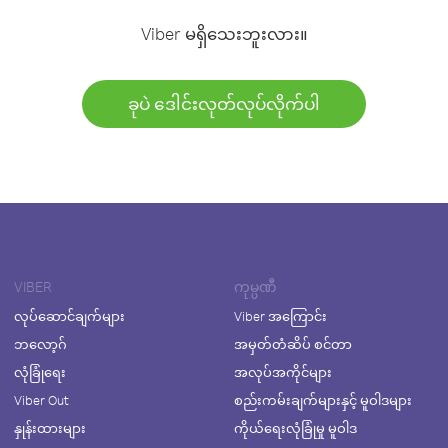
Viber မရှိသေးဘူးလား။
ခုပဲ ဒေါင်းလုတ်လုပ်လိုက်ပါ
VIBER
ကုမ္ပဏီ
လုပ်ဆောင်ချက်များ
Viber အကြောင်း
ဘလော့ဂ်
အမှတ်တံဆိပ် စင်တာ
လုံခြုံရေး
အလုပ်အကိုင်များ
Viber Out
စည်းကမ်းချက်များနှင့် မူဝါဒများ
နှုန်းထားများ
ကိုယ်ရေးလုံခြုံမှု မူဝါဒ