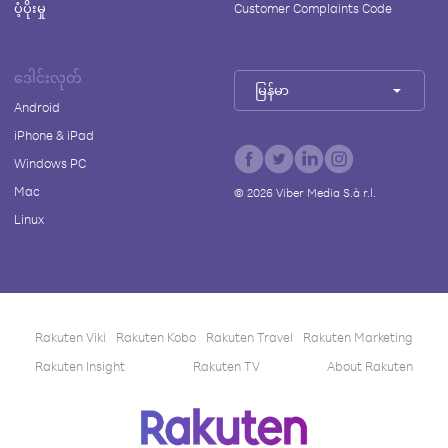
ပံ့ပိုးမှု
Customer Complaints Code
ဒေါင်းလုတ်
မြန်မာ
Android
iPhone & iPad
Windows PC
Mac
©
2026
Viber Media S.à r.l.
Linux
Rakuten Viki
Rakuten Kobo
Rakuten Travel
Rakuten Marketing
Rakuten Insight
Rakuten TV
About Rakuten