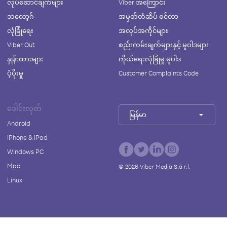
လုပ်ဆောင်ချက်များ
Viber အကြောင်း
ဘလော့ဂ်
အမှတ်တံဆိပ် စင်တာ
လုံခြုံရေး
အလုပ်အကိုင်များ
Viber Out
စည်းကမ်းချက်များနှင့် မူဝါဒများ
နှုန်းထားများ
ကိုယ်ရေးလုံခြုံမှု မူဝါဒ
ပံ့ပိုးမှု
Customer Complaints Code
ဒေါင်းလုတ်
မြန်မာ
Android
iPhone & iPad
Windows PC
Mac
©
2026
Viber Media S.à r.l.
Linux