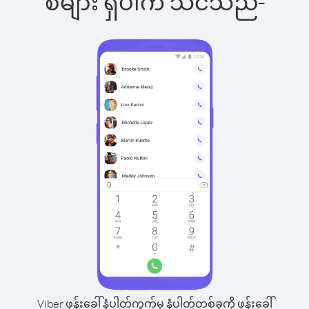
စ်များ ရှိပါက သင်သည်-
Viber ဖုန်းခေါ်နံပါတ်ကွက်မှ နံပါတ်တစ်ခုကို ဖုန်းခေါ်