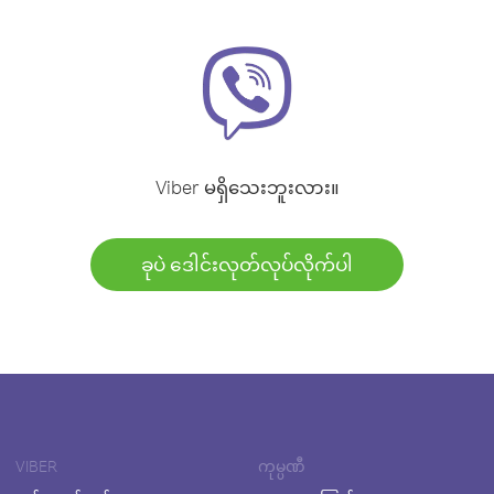
Viber မရှိသေးဘူးလား။
ခုပဲ ဒေါင်းလုတ်လုပ်လိုက်ပါ
VIBER
ကုမ္ပဏီ