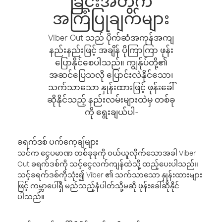
ခြင်းအတွက်
အကြံပြုချက်များ
Viber Out သည် ပိုက်ဆံအကုန်အကျ
နည်းနည်းဖြင့် အချိန် ပိုကြာကြာ ဖုန်း
ပြောနိုင်စေပါသည်။ ကျွန်ုပ်တို့၏
အဆင်ပြေသလို ပြောင်းလဲနိုင်သော၊
သက်သာသော နှုန်းထားဖြင့် ဖုန်းခေါ်
ဆိုနိုင်သည့် နည်းလမ်းများထဲမှ တစ်ခု
ကို ရွေးချယ်ပါ-
ခရက်ဒစ် ပက်ကေ့ချ်များ
သင်က ငွေပမာဏ တစ်ခုခုကို ဝယ်ယူလိုက်သောအခါ Viber
Out ခရက်ဒစ်ကို သင့်ငွေလက်ကျန်ထဲသို့ ထည့်ပေးပါသည်။
သင့်ခရက်ဒစ်ကိုသုံး၍ Viber ၏ သက်သာသော နှုန်းထားများ
ဖြင့် ကမ္ဘာပေါ်ရှိ မည်သည့်နံပါတ်သို့မဆို ဖုန်းခေါ်ဆိုနိုင်
ပါသည်။