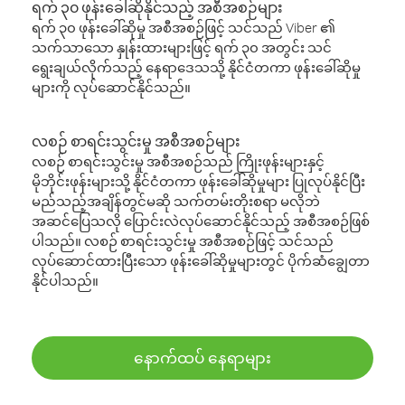
ရက် ၃၀ ဖုန်းခေါ်ဆိုနိုင်သည့် အစီအစဉ်များ
ရက် ၃၀ ဖုန်းခေါ်ဆိုမှု အစီအစဉ်ဖြင့် သင်သည် Viber ၏
သက်သာသော နှုန်းထားများဖြင့် ရက် ၃၀ အတွင်း သင်
ရွေးချယ်လိုက်သည့် နေရာဒေသသို့ နိုင်ငံတကာ ဖုန်းခေါ်ဆိုမှု
များကို လုပ်ဆောင်နိုင်သည်။
လစဉ် စာရင်းသွင်းမှု အစီအစဉ်များ
လစဉ် စာရင်းသွင်းမှု အစီအစဉ်သည် ကြိုးဖုန်းများနှင့်
မိုဘိုင်းဖုန်းများသို့ နိုင်ငံတကာ ဖုန်းခေါ်ဆိုမှုများ ပြုလုပ်နိုင်ပြီး
မည်သည့်အချိန်တွင်မဆို သက်တမ်းတိုးစရာ မလိုဘဲ
အဆင်ပြေသလို ပြောင်းလဲလုပ်ဆောင်နိုင်သည့် အစီအစဉ်ဖြစ်
ပါသည်။ လစဉ် စာရင်းသွင်းမှု အစီအစဉ်ဖြင့် သင်သည်
လုပ်ဆောင်ထားပြီးသော ဖုန်းခေါ်ဆိုမှုများတွင် ပိုက်ဆံချွေတာ
နိုင်ပါသည်။
နောက်ထပ် နေရာများ