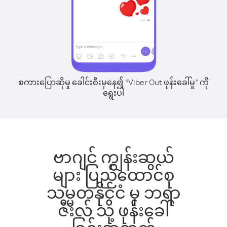
စကားပြောဆိုမှု ခေါင်းစီးမှနေ၍ “Viber Out ဖုန်းခေါ်မှု” ကို
ရွေးပါ
ဗာဂျင် ကျွန်းဆွယ်
များ ပြည်ထောင်စု
သမ္မတနိုင်ငံ မှ ဘရာ
ဇီးလ် သို့ ဖုန်းခေါ်