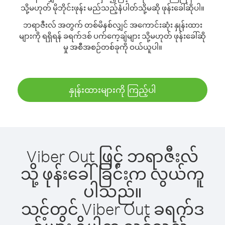
သို့မဟုတ် မိုဘိုင်းဖုန်း မည်သည့်နံပါတ်သို့မဆို ဖုန်းခေါ်ဆိုပါ။
ဘရာဇီးလ် အတွက် တစ်မိနစ်လျှင် အကောင်းဆုံး နှုန်းထား
များကို ရရှိရန် ခရက်ဒစ် ပက်ကေ့ချ်များ သို့မဟုတ် ဖုန်းခေါ်ဆို
မှု အစီအစဉ်တစ်ခုကို ဝယ်ယူပါ။
နှုန်းထားများကို ကြည့်ပါ
Viber Out ဖြင့် ဘရာဇီးလ်
သို့ ဖုန်းခေါ်ခြင်းက လွယ်ကူ
ပါသည်။
သင့်တွင် Viber Out ခရက်ဒ