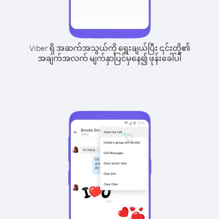
Viber ရှိ အဆက်အသွယ်ကို ရွေးချယ်ပြီး ၎င်းတို့၏
အချက်အလက် မျက်နှာပြင်မှနေ၍ ဖုန်းခေါ်ပါ