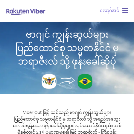
လော့ဂ်အင်
Togg
navig
ဗာဂျင် ကျွန်းဆွယ်များ
ပြည်ထောင်စု သမ္မတနိုင်ငံ မှ
ဘရာဇီးလ် သို့ ဖုန်းခေါ်ဆိုပုံ
Viber Out ဖြင့် သင်သည် ဗာဂျင် ကျွန်းဆွယ်များ
ပြည်ထောင်စု သမ္မတနိုင်ငံ မှ ဘရာဇီးလ် သို့ အရည်အသွေး
ကောင်းမွန်သော ဖုန်းခေါ်ဆိုမှုများ လုပ်ဆောင်နိုင်သည်။
တစ်
မိနစ်လျှင် 2.1 ¢ ပမာဏမှစ၍ ဖြင့် ဘရာဇီးလ် - ကြိုးဖုန်း