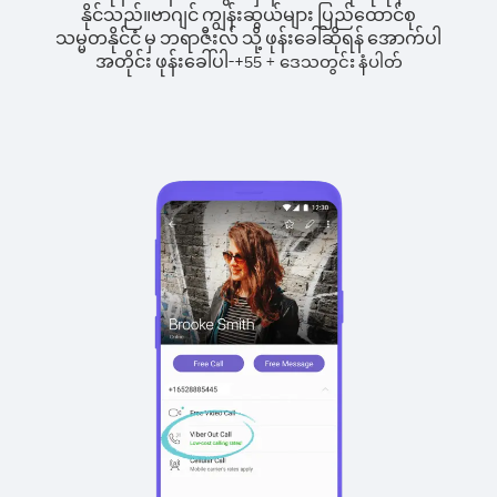
နိုင်သည်။
ဗာဂျင် ကျွန်းဆွယ်များ ပြည်ထောင်စု
သမ္မတနိုင်ငံ မှ ဘရာဇီးလ် သို့ ဖုန်းခေါ်ဆိုရန် အောက်ပါ
အတိုင်း ဖုန်းခေါ်ပါ-
+
+
55
ဒေသတွင်း နံပါတ်