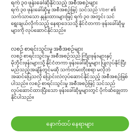
ရက် ၃၀ ဖုန်းခေါ်ဆိုနိုင်သည့် အစီအစဉ်များ
ရက် ၃၀ ဖုန်းခေါ်ဆိုမှု အစီအစဉ်ဖြင့် သင်သည် Viber ၏
သက်သာသော နှုန်းထားများဖြင့် ရက် ၃၀ အတွင်း သင်
ရွေးချယ်လိုက်သည့် နေရာဒေသသို့ နိုင်ငံတကာ ဖုန်းခေါ်ဆိုမှု
များကို လုပ်ဆောင်နိုင်သည်။
လစဉ် စာရင်းသွင်းမှု အစီအစဉ်များ
လစဉ် စာရင်းသွင်းမှု အစီအစဉ်သည် ကြိုးဖုန်းများနှင့်
မိုဘိုင်းဖုန်းများသို့ နိုင်ငံတကာ ဖုန်းခေါ်ဆိုမှုများ ပြုလုပ်နိုင်ပြီး
မည်သည့်အချိန်တွင်မဆို သက်တမ်းတိုးစရာ မလိုဘဲ
အဆင်ပြေသလို ပြောင်းလဲလုပ်ဆောင်နိုင်သည့် အစီအစဉ်ဖြစ်
ပါသည်။ လစဉ် စာရင်းသွင်းမှု အစီအစဉ်ဖြင့် သင်သည်
လုပ်ဆောင်ထားပြီးသော ဖုန်းခေါ်ဆိုမှုများတွင် ပိုက်ဆံချွေတာ
နိုင်ပါသည်။
နောက်ထပ် နေရာများ