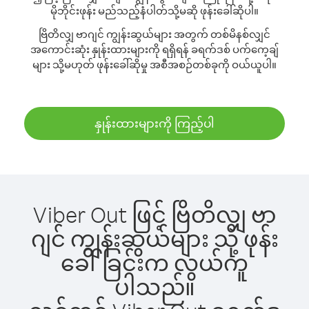
မိုဘိုင်းဖုန်း မည်သည့်နံပါတ်သို့မဆို ဖုန်းခေါ်ဆိုပါ။
ဗြိတိလျှ ဗာဂျင် ကျွန်းဆွယ်များ အတွက် တစ်မိနစ်လျှင်
အကောင်းဆုံး နှုန်းထားများကို ရရှိရန် ခရက်ဒစ် ပက်ကေ့ချ်
များ သို့မဟုတ် ဖုန်းခေါ်ဆိုမှု အစီအစဉ်တစ်ခုကို ဝယ်ယူပါ။
နှုန်းထားများကို ကြည့်ပါ
Viber Out ဖြင့် ဗြိတိလျှ ဗာ
ဂျင် ကျွန်းဆွယ်များ သို့ ဖုန်း
ခေါ်ခြင်းက လွယ်ကူ
ပါသည်။