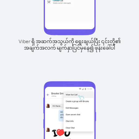
Viber ရှိ အဆက်အသွယ်ကို ရွေးချယ်ပြီး ၎င်းတို့၏
အချက်အလက် မျက်နှာပြင်မှနေ၍ ဖုန်းခေါ်ပါ