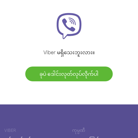
Viber မရှိသေးဘူးလား။
ခုပဲ ဒေါင်းလုတ်လုပ်လိုက်ပါ
VIBER
ကုမ္ပဏီ