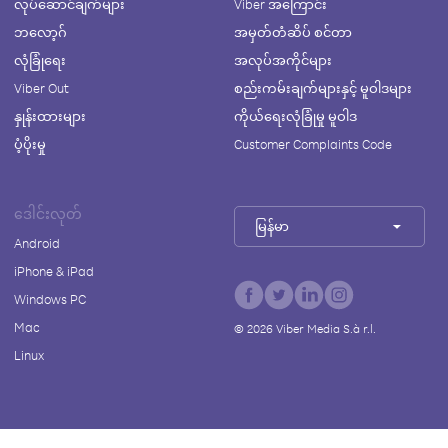
လုပ်ဆောင်ချက်များ
Viber အကြောင်း
ဘလော့ဂ်
အမှတ်တံဆိပ် စင်တာ
လုံခြုံရေး
အလုပ်အကိုင်များ
Viber Out
စည်းကမ်းချက်များနှင့် မူဝါဒများ
နှုန်းထားများ
ကိုယ်ရေးလုံခြုံမှု မူဝါဒ
ပံ့ပိုးမှု
Customer Complaints Code
ဒေါင်းလုတ်
မြန်မာ
Android
iPhone & iPad
Windows PC
Mac
©
2026
Viber Media S.à r.l.
Linux