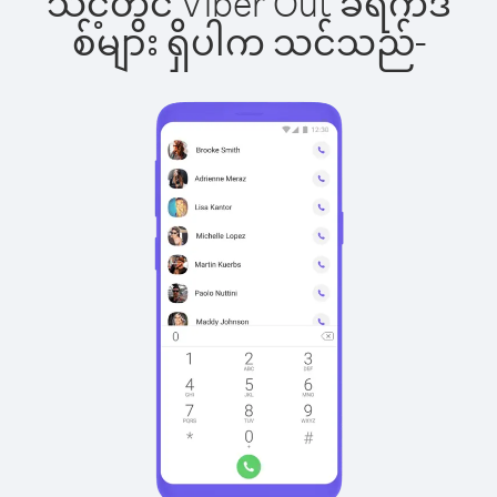
သင့်တွင် Viber Out ခရက်ဒ
စ်များ ရှိပါက သင်သည်-