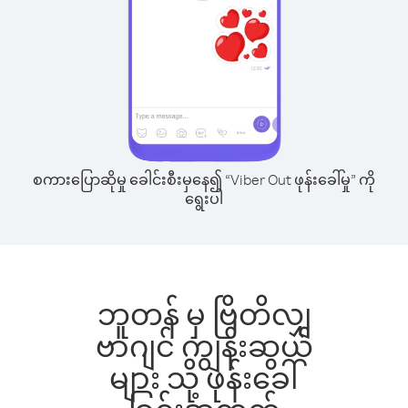
စကားပြောဆိုမှု ခေါင်းစီးမှနေ၍ “Viber Out ဖုန်းခေါ်မှု” ကို
ရွေးပါ
ဘူတန် မှ ဗြိတိလျှ
ဗာဂျင် ကျွန်းဆွယ်
များ သို့ ဖုန်းခေါ်