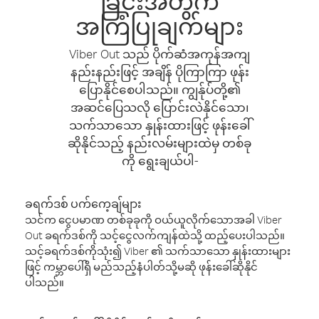
ခြင်းအတွက်
အကြံပြုချက်များ
Viber Out သည် ပိုက်ဆံအကုန်အကျ
နည်းနည်းဖြင့် အချိန် ပိုကြာကြာ ဖုန်း
ပြောနိုင်စေပါသည်။ ကျွန်ုပ်တို့၏
အဆင်ပြေသလို ပြောင်းလဲနိုင်သော၊
သက်သာသော နှုန်းထားဖြင့် ဖုန်းခေါ်
ဆိုနိုင်သည့် နည်းလမ်းများထဲမှ တစ်ခု
ကို ရွေးချယ်ပါ-
ခရက်ဒစ် ပက်ကေ့ချ်များ
သင်က ငွေပမာဏ တစ်ခုခုကို ဝယ်ယူလိုက်သောအခါ Viber
Out ခရက်ဒစ်ကို သင့်ငွေလက်ကျန်ထဲသို့ ထည့်ပေးပါသည်။
သင့်ခရက်ဒစ်ကိုသုံး၍ Viber ၏ သက်သာသော နှုန်းထားများ
ဖြင့် ကမ္ဘာပေါ်ရှိ မည်သည့်နံပါတ်သို့မဆို ဖုန်းခေါ်ဆိုနိုင်
ပါသည်။