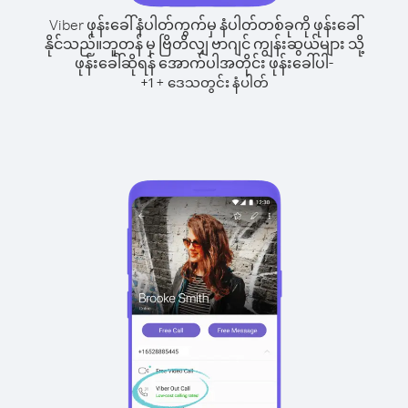
Viber ဖုန်းခေါ်နံပါတ်ကွက်မှ နံပါတ်တစ်ခုကို ဖုန်းခေါ်
နိုင်သည်။
ဘူတန် မှ ဗြိတိလျှ ဗာဂျင် ကျွန်းဆွယ်များ သို့
ဖုန်းခေါ်ဆိုရန် အောက်ပါအတိုင်း ဖုန်းခေါ်ပါ-
+
+
1
ဒေသတွင်း နံပါတ်