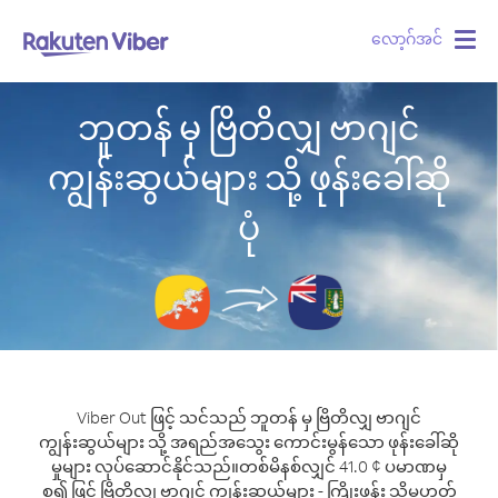
လော့ဂ်အင်
Togg
navig
ဘူတန် မှ ဗြိတိလျှ ဗာဂျင်
ကျွန်းဆွယ်များ သို့ ဖုန်းခေါ်ဆို
ပုံ
Viber Out ဖြင့် သင်သည် ဘူတန် မှ ဗြိတိလျှ ဗာဂျင်
ကျွန်းဆွယ်များ သို့ အရည်အသွေး ကောင်းမွန်သော ဖုန်းခေါ်ဆို
မှုများ လုပ်ဆောင်နိုင်သည်။
တစ်မိနစ်လျှင် 41.0 ¢ ပမာဏမှ
စ၍ ဖြင့် ဗြိတိလျှ ဗာဂျင် ကျွန်းဆွယ်များ - ကြိုးဖုန်း သို့မဟုတ်