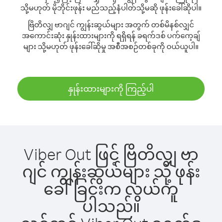
သို့မဟုတ် မိုဘိုင်းဖုန်း မည်သည့်နံပါတ်သို့မဆို ဖုန်းခေါ်ဆိုပါ။
ဗြိတိလျှ ဗာဂျင် ကျွန်းဆွယ်များ အတွက် တစ်မိနစ်လျှင်
အကောင်းဆုံး နှုန်းထားများကို ရရှိရန် ခရက်ဒစ် ပက်ကေ့ချ်
များ သို့မဟုတ် ဖုန်းခေါ်ဆိုမှု အစီအစဉ်တစ်ခုကို ဝယ်ယူပါ။
နှုန်းထားများကို ကြည့်ပါ
Viber Out ဖြင့် ဗြိတိလျှ ဗာ
ဂျင် ကျွန်းဆွယ်များ သို့ ဖုန်း
ခေါ်ခြင်းက လွယ်ကူ
ပါသည်။