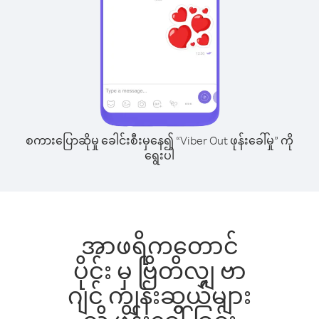
စကားပြောဆိုမှု ခေါင်းစီးမှနေ၍ “Viber Out ဖုန်းခေါ်မှု” ကို
ရွေးပါ
အာဖရိကတောင်
ပိုင်း မှ ဗြိတိလျှ ဗာ
ဂျင် ကျွန်းဆွယ်များ