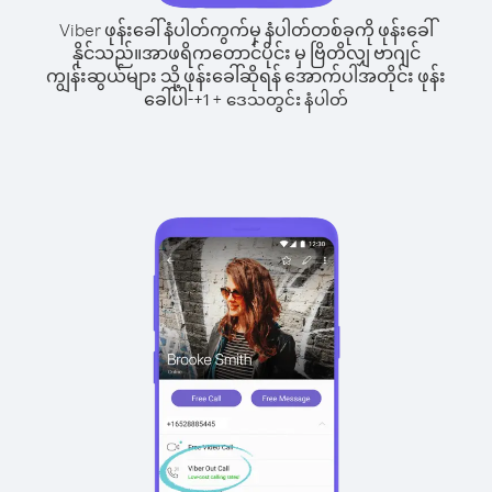
Viber ဖုန်းခေါ်နံပါတ်ကွက်မှ နံပါတ်တစ်ခုကို ဖုန်းခေါ်
နိုင်သည်။
အာဖရိကတောင်ပိုင်း မှ ဗြိတိလျှ ဗာဂျင်
ကျွန်းဆွယ်များ သို့ ဖုန်းခေါ်ဆိုရန် အောက်ပါအတိုင်း ဖုန်း
ခေါ်ပါ-
+
+
1
ဒေသတွင်း နံပါတ်