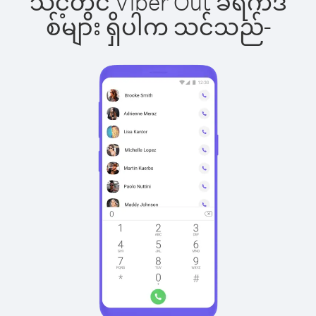
သင့်တွင် Viber Out ခရက်ဒ
စ်များ ရှိပါက သင်သည်-