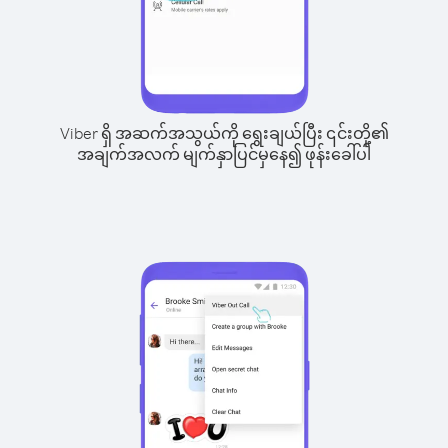
Viber ရှိ အဆက်အသွယ်ကို ရွေးချယ်ပြီး ၎င်းတို့၏
အချက်အလက် မျက်နှာပြင်မှနေ၍ ဖုန်းခေါ်ပါ