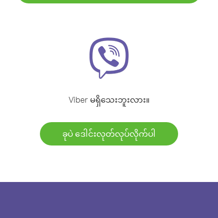
Viber မရှိသေးဘူးလား။
ခုပဲ ဒေါင်းလုတ်လုပ်လိုက်ပါ