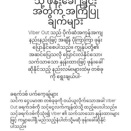
သို့ ဖုန်းခေါ်ခြင်း
အတွက် အကြံပြု
ချက်များ
Viber Out သည် ပိုက်ဆံအကုန်အကျ
နည်းနည်းဖြင့် အချိန် ပိုကြာကြာ ဖုန်း
ပြောနိုင်စေပါသည်။ ကျွန်ုပ်တို့၏
အဆင်ပြေသလို ပြောင်းလဲနိုင်သော၊
သက်သာသော နှုန်းထားဖြင့် ဖုန်းခေါ်
ဆိုနိုင်သည့် နည်းလမ်းများထဲမှ တစ်ခု
ကို ရွေးချယ်ပါ-
ခရက်ဒစ် ပက်ကေ့ချ်များ
သင်က ငွေပမာဏ တစ်ခုခုကို ဝယ်ယူလိုက်သောအခါ Viber
Out ခရက်ဒစ်ကို သင့်ငွေလက်ကျန်ထဲသို့ ထည့်ပေးပါသည်။
သင့်ခရက်ဒစ်ကိုသုံး၍ Viber ၏ သက်သာသော နှုန်းထားများ
ဖြင့် ကမ္ဘာပေါ်ရှိ မည်သည့်နံပါတ်သို့မဆို ဖုန်းခေါ်ဆိုနိုင်
ပါသည်။