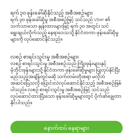
ရက် ၃၀ ဖုန်းခေါ်ဆိုနိုင်သည့် အစီအစဉ်များ
ရက် ၃၀ ဖုန်းခေါ်ဆိုမှု အစီအစဉ်ဖြင့် သင်သည် Viber ၏
သက်သာသော နှုန်းထားများဖြင့် ရက် ၃၀ အတွင်း သင်
ရွေးချယ်လိုက်သည့် နေရာဒေသသို့ နိုင်ငံတကာ ဖုန်းခေါ်ဆိုမှု
များကို လုပ်ဆောင်နိုင်သည်။
လစဉ် စာရင်းသွင်းမှု အစီအစဉ်များ
လစဉ် စာရင်းသွင်းမှု အစီအစဉ်သည် ကြိုးဖုန်းများနှင့်
မိုဘိုင်းဖုန်းများသို့ နိုင်ငံတကာ ဖုန်းခေါ်ဆိုမှုများ ပြုလုပ်နိုင်ပြီး
မည်သည့်အချိန်တွင်မဆို သက်တမ်းတိုးစရာ မလိုဘဲ
အဆင်ပြေသလို ပြောင်းလဲလုပ်ဆောင်နိုင်သည့် အစီအစဉ်ဖြစ်
ပါသည်။ လစဉ် စာရင်းသွင်းမှု အစီအစဉ်ဖြင့် သင်သည်
လုပ်ဆောင်ထားပြီးသော ဖုန်းခေါ်ဆိုမှုများတွင် ပိုက်ဆံချွေတာ
နိုင်ပါသည်။
နောက်ထပ် နေရာများ