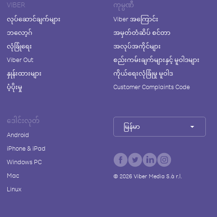
VIBER
ကုမ္ပဏီ
လုပ်ဆောင်ချက်များ
Viber အကြောင်း
ဘလော့ဂ်
အမှတ်တံဆိပ် စင်တာ
လုံခြုံရေး
အလုပ်အကိုင်များ
Viber Out
စည်းကမ်းချက်များနှင့် မူဝါဒများ
နှုန်းထားများ
ကိုယ်ရေးလုံခြုံမှု မူဝါဒ
ပံ့ပိုးမှု
Customer Complaints Code
ဒေါင်းလုတ်
မြန်မာ
Android
iPhone & iPad
Windows PC
Mac
©
2026
Viber Media S.à r.l.
Linux