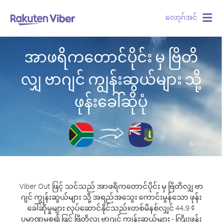
လော့ဂ်အင်
Togg
navig
အာဖရိကတောင်ပိုင်း မှ ဗြိတိ
လျှ ဗာဂျင် ကျွန်းဆွယ်များ သို့
ဖုန်းခေါ်ဆိုပုံ
Viber Out ဖြင့် သင်သည် အာဖရိကတောင်ပိုင်း မှ ဗြိတိလျှ ဗာ
ဂျင် ကျွန်းဆွယ်များ သို့ အရည်အသွေး ကောင်းမွန်သော ဖုန်း
ခေါ်ဆိုမှုများ လုပ်ဆောင်နိုင်သည်။
တစ်မိနစ်လျှင် 44.9 ¢
ပမာဏမှစ၍ ဖြင့် ဗြိတိလျှ ဗာဂျင် ကျွန်းဆွယ်များ - ကြိုးဖုန်း