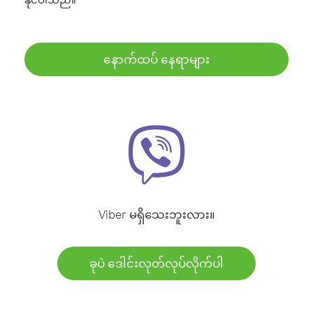
နောက်ထပ် နေရာများ
Viber မရှိသေးဘူးလား။
ခုပဲ ဒေါင်းလုတ်လုပ်လိုက်ပါ