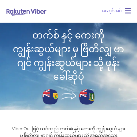
လော့ဂ်အင်
Togg
navig
တက်စ် နှင့် ကေးကို
ကျွန်းဆွယ်များ မှ ဗြိတိလျှ ဗာ
ဂျင် ကျွန်းဆွယ်များ သို့ ဖုန်း
ခေါ်ဆိုပုံ
Viber Out ဖြင့် သင်သည် တက်စ် နှင့် ကေးကို ကျွန်းဆွယ်များ
မှ ဗြိတိလျှ ဗာဂျင် ကျွန်းဆွယ်များ သို့ အရည်အသွေး