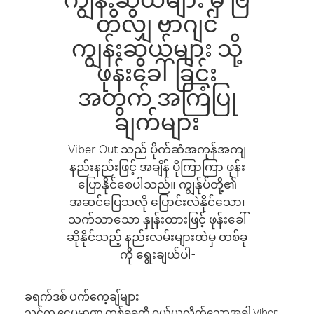
တိလျှ ဗာဂျင်
ကျွန်းဆွယ်များ သို့
ဖုန်းခေါ်ခြင်း
အတွက် အကြံပြု
ချက်များ
Viber Out သည် ပိုက်ဆံအကုန်အကျ
နည်းနည်းဖြင့် အချိန် ပိုကြာကြာ ဖုန်း
ပြောနိုင်စေပါသည်။ ကျွန်ုပ်တို့၏
အဆင်ပြေသလို ပြောင်းလဲနိုင်သော၊
သက်သာသော နှုန်းထားဖြင့် ဖုန်းခေါ်
ဆိုနိုင်သည့် နည်းလမ်းများထဲမှ တစ်ခု
ကို ရွေးချယ်ပါ-
ခရက်ဒစ် ပက်ကေ့ချ်များ
သင်က ငွေပမာဏ တစ်ခုခုကို ဝယ်ယူလိုက်သောအခါ Viber