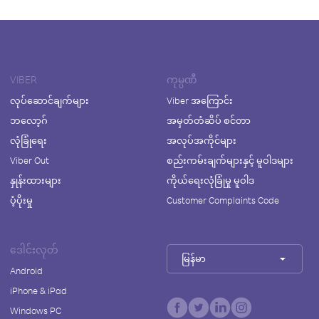
VIBER
ကုမ္ပဏီ
လုပ်ဆောင်ချက်များ
Viber အကြောင်း
ဘလော့ဂ်
အမှတ်တံဆိပ် စင်တာ
လုံခြုံရေး
အလုပ်အကိုင်များ
Viber Out
စည်းကမ်းချက်များနှင့် မူဝါဒများ
နှုန်းထားများ
ကိုယ်ရေးလုံခြုံမှု မူဝါဒ
ပံ့ပိုးမှု
Customer Complaints Code
ဒေါင်းလုတ်
မြန်မာ
Android
iPhone & iPad
Windows PC