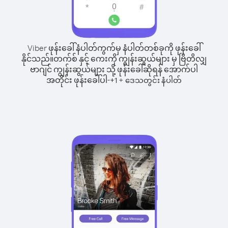
Viber ဖုန်းခေါ်နံပါတ်ကွက်မှ နံပါတ်တစ်ခုကို ဖုန်းခေါ်
နိုင်သည်။
တက်စ် နှင့် ကေးကို ကျွန်းဆွယ်များ မှ ဗြိတိလျှ
ဗာဂျင် ကျွန်းဆွယ်များ သို့ ဖုန်းခေါ်ဆိုရန် အောက်ပါ
အတိုင်း ဖုန်းခေါ်ပါ-
+
+
1
ဒေသတွင်း နံပါတ်