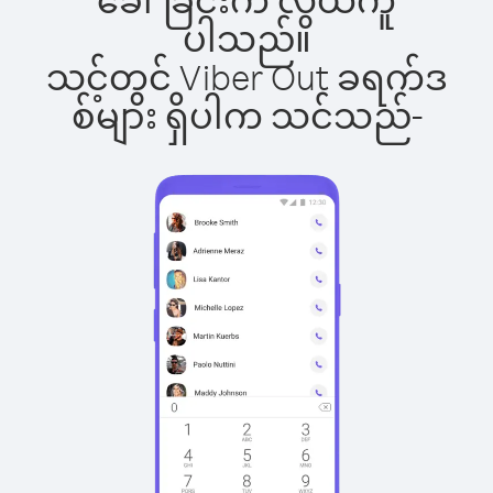
ပါသည်။
သင့်တွင် Viber Out ခရက်ဒ
စ်များ ရှိပါက သင်သည်-