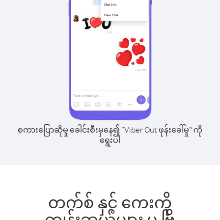
စကားပြောဆိုမှု ခေါင်းစီးမှနေ၍ “Viber Out ဖုန်းခေါ်မှု” ကို
ရွေးပါ
တက်စ် နှင့် ကေးကို
ကျွန်းဆွယ်များ မှ ဗြိ