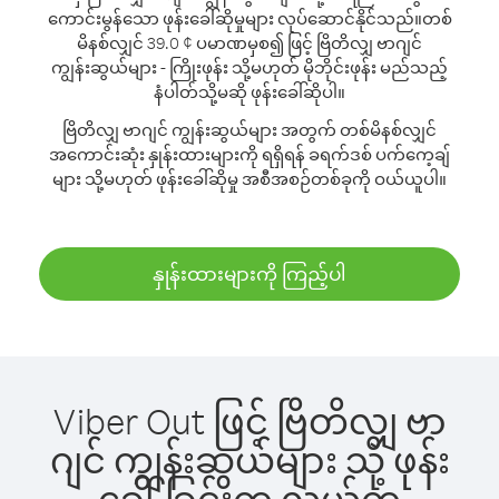
ကောင်းမွန်သော ဖုန်းခေါ်ဆိုမှုများ လုပ်ဆောင်နိုင်သည်။
တစ်
မိနစ်လျှင် 39.0 ¢ ပမာဏမှစ၍ ဖြင့် ဗြိတိလျှ ဗာဂျင်
ကျွန်းဆွယ်များ - ကြိုးဖုန်း သို့မဟုတ် မိုဘိုင်းဖုန်း မည်သည့်
နံပါတ်သို့မဆို ဖုန်းခေါ်ဆိုပါ။
ဗြိတိလျှ ဗာဂျင် ကျွန်းဆွယ်များ အတွက် တစ်မိနစ်လျှင်
အကောင်းဆုံး နှုန်းထားများကို ရရှိရန် ခရက်ဒစ် ပက်ကေ့ချ်
များ သို့မဟုတ် ဖုန်းခေါ်ဆိုမှု အစီအစဉ်တစ်ခုကို ဝယ်ယူပါ။
နှုန်းထားများကို ကြည့်ပါ
Viber Out ဖြင့် ဗြိတိလျှ ဗာ
ဂျင် ကျွန်းဆွယ်များ သို့ ဖုန်း
ခေါ်ခြင်းက လွယ်ကူ