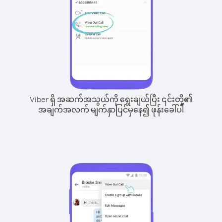
Viber ရှိ အဆက်အသွယ်ကို ရွေးချယ်ပြီး ၎င်းတို့၏
အချက်အလက် မျက်နှာပြင်မှနေ၍ ဖုန်းခေါ်ပါ