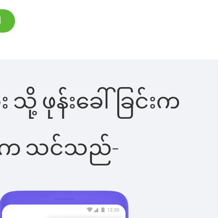
ါ
 သို့ ဖုန်းခေါ်ခြင်းက
ိပါက သင်သည်-