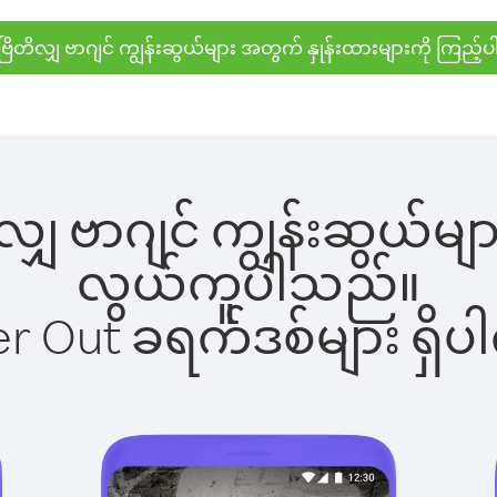
ဗြိတိလျှ ဗာဂျင် ကျွန်းဆွယ်များ အတွက် နှုန်းထားများကို ကြည့်ပ
ိလျှ ဗာဂျင် ကျွန်းဆွယ်များ
လွယ်ကူပါသည်။
ber Out ခရက်ဒစ်များ ရှ