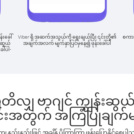
န်းခေါ်
Viber ရှိ အဆက်အသွယ်ကို ရွေးချယ်ပြီး ၎င်းတို့၏
စကားပ
းဆွယ်
အချက်အလက် မျက်နှာပြင်မှနေ၍ ဖုန်းခေါ်ပါ
ေါ်ပါ-
ိလျှ ဗာဂျင် ကျွန်းဆွယ်မျ
င်းအတွက် အကြံပြုချက်မ
နည်းနည်းဖြင့် အချိန် ပိုကြာကြာ ဖုန်းပြောနိုင်စေပ