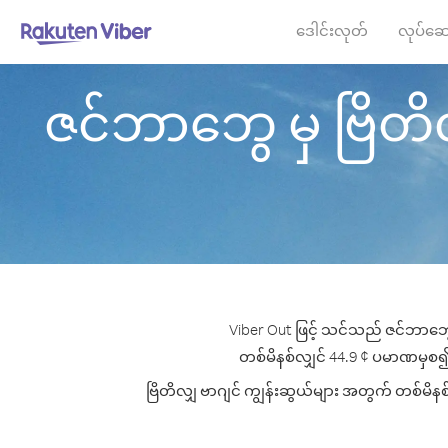
ဒေါင်းလုတ်
လုပ်ဆေ
ဇင်ဘာဘွေ မှ ဗြိတိလျှ
Viber Out ဖြင့် သင်သည် ဇင်ဘာဘွေ 
တစ်မိနစ်လျှင် 44.9 ¢ ပမာဏမှစ၍ ဖြင့
ဗြိတိလျှ ဗာဂျင် ကျွန်းဆွယ်များ အတွက် တစ်မိနစ်