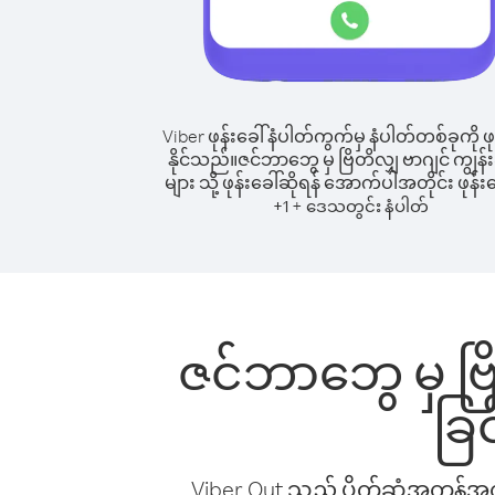
Viber ဖုန်းခေါ်နံပါတ်ကွက်မှ နံပါတ်တစ်ခုကို ဖု
နိုင်သည်။
ဇင်ဘာဘွေ မှ ဗြိတိလျှ ဗာဂျင် ကျွန်
များ သို့ ဖုန်းခေါ်ဆိုရန် အောက်ပါအတိုင်း ဖုန်းခ
+
+
1
ဒေသတွင်း နံပါတ်
ဇင်ဘာဘွေ မှ ဗြိတ
ခြ
Viber Out သည် ပိုက်ဆံအကုန်အကျ 