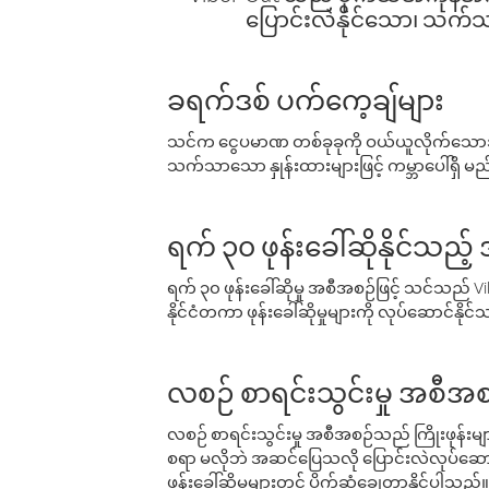
ပြောင်းလဲနိုင်သော၊ သက်သာသ
ခရက်ဒစ် ပက်ကေ့ချ်များ
သင်က ငွေပမာဏ တစ်ခုခုကို ဝယ်ယူလိုက်သောအခ
သက်သာသော နှုန်းထားများဖြင့် ကမ္ဘာပေါ်ရှိ မည်သ
ရက် ၃၀ ဖုန်းခေါ်ဆိုနိုင်သည့
ရက် ၃၀ ဖုန်းခေါ်ဆိုမှု အစီအစဉ်ဖြင့် သင်သည
နိုင်ငံတကာ ဖုန်းခေါ်ဆိုမှုများကို လုပ်ဆောင်နိုင
လစဉ် စာရင်းသွင်းမှု အစီအစ
လစဉ် စာရင်းသွင်းမှု အစီအစဉ်သည် ကြိုးဖုန်းများနှင
စရာ မလိုဘဲ အဆင်ပြေသလို ပြောင်းလဲလုပ်ဆောင
ဖုန်းခေါ်ဆိုမှုများတွင် ပိုက်ဆံချွေတာနိုင်ပါသည်။