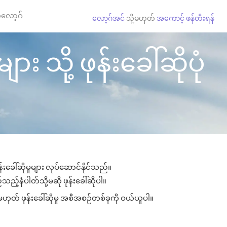
လော့ဂ်
လော့ဂ်အင်
သို့မဟုတ်
အကောင့် ဖန်တီးရန်
 သို့ ဖုန်းခေါ်ဆိုပုံ
ခေါ်ဆိုမှုများ လုပ်ဆောင်နိုင်သည်။
်သည့်နံပါတ်သို့မဆို ဖုန်းခေါ်ဆိုပါ။
မဟုတ် ဖုန်းခေါ်ဆိုမှု အစီအစဉ်တစ်ခုကို ဝယ်ယူပါ။