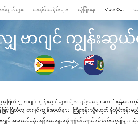
ာင်ချက်များ
အသိုင်းအဝိုင်းများ
လုံခြုံရေး
Viber Out
ဘ
 ဗာဂျင် ကျွန်းဆွယ်များ
မှ ဗြိတိလျှ ဗာဂျင် ကျွန်းဆွယ်များ သို့ အရည်အသွေး ကောင်းမွန်သော ဖုန်း
် ဗြိတိလျှ ဗာဂျင် ကျွန်းဆွယ်များ - ကြိုးဖုန်း သို့မဟုတ် မိုဘိုင်းဖုန်း မည
လျှင် အကောင်းဆုံး နှုန်းထားများကို ရရှိရန် ခရက်ဒစ် ပက်ကေ့ချ်များ သို့