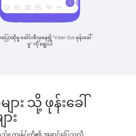
ြောဆိုမှု ခေါင်းစီးမှနေ၍ “Viber Out ဖုန်းခေါ်
မှု” ကို ရွေးပါ
ား သို့ ဖုန်းခေါ်
ျား
ါသည်။ ကျွန်ုပ်တို့၏ အဆင်ပြေသလို