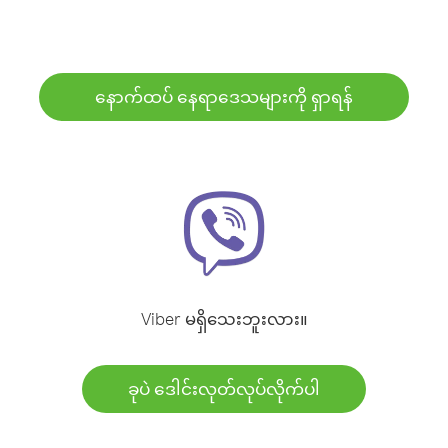
နောက်ထပ် နေရာဒေသများကို ရှာရန်
Viber မရှိသေးဘူးလား။
ခုပဲ ဒေါင်းလုတ်လုပ်လိုက်ပါ