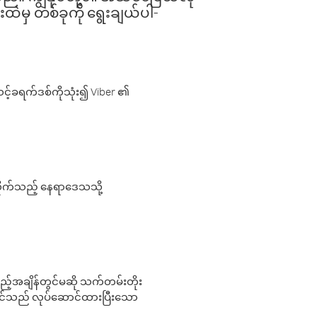
းထဲမှ တစ်ခုကို ရွေးချယ်ပါ-
့်ခရက်ဒစ်ကိုသုံး၍ Viber ၏
လိုက်သည့် နေရာဒေသသို့
 မည်သည့်အချိန်တွင်မဆို သက်တမ်းတိုး
 သင်သည် လုပ်ဆောင်ထားပြီးသော