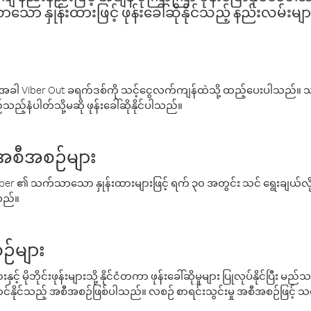
ော နှုန်းထားဖြင့် ဖုန်းခေါ်ဆိုနိုင်သည့် နည်းလမ်းမျာ
ါ Viber Out ခရက်ဒစ်ကို သင့်ငွေလက်ကျန်ထဲသို့ ထည့်ပေးပါသည်။ သင
ည့်နံပါတ်သို့မဆို ဖုန်းခေါ်ဆိုနိုင်ပါသည်။
် အစီအစဉ်များ
် Viber ၏ သက်သာသော နှုန်းထားများဖြင့် ရက် ၃၀ အတွင်း သင် ရွေးချယ်
်သည်။
ဉ်များ
့် မိုဘိုင်းဖုန်းများသို့ နိုင်ငံတကာ ဖုန်းခေါ်ဆိုမှုများ ပြုလုပ်နိုင်ပြီး
်နိုင်သည့် အစီအစဉ်ဖြစ်ပါသည်။ လစဉ် စာရင်းသွင်းမှု အစီအစဉ်ဖြင့်