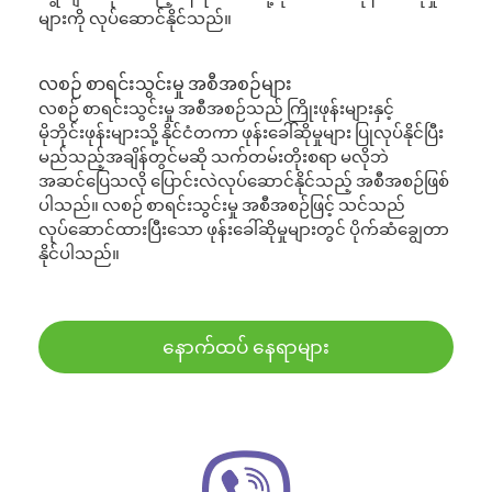
များကို လုပ်ဆောင်နိုင်သည်။
လစဉ် စာရင်းသွင်းမှု အစီအစဉ်များ
လစဉ် စာရင်းသွင်းမှု အစီအစဉ်သည် ကြိုးဖုန်းများနှင့်
မိုဘိုင်းဖုန်းများသို့ နိုင်ငံတကာ ဖုန်းခေါ်ဆိုမှုများ ပြုလုပ်နိုင်ပြီး
မည်သည့်အချိန်တွင်မဆို သက်တမ်းတိုးစရာ မလိုဘဲ
အဆင်ပြေသလို ပြောင်းလဲလုပ်ဆောင်နိုင်သည့် အစီအစဉ်ဖြစ်
ပါသည်။ လစဉ် စာရင်းသွင်းမှု အစီအစဉ်ဖြင့် သင်သည်
လုပ်ဆောင်ထားပြီးသော ဖုန်းခေါ်ဆိုမှုများတွင် ပိုက်ဆံချွေတာ
နိုင်ပါသည်။
နောက်ထပ် နေရာများ