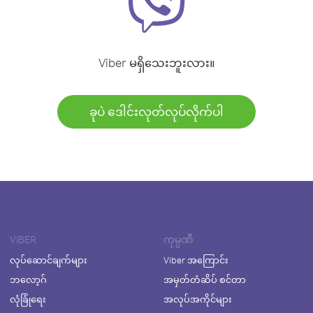
Viber မရှိသေးဘူးလား။
ခုပဲ ဒေါင်းလုတ်လုပ်လိုက်ပါ
VIBER
ကုမ္ပဏီ
လုပ်ဆောင်ချက်များ
Viber အကြောင်း
ဘလော့ဂ်
အမှတ်တံဆိပ် စင်တာ
လုံခြုံရေး
အလုပ်အကိုင်များ