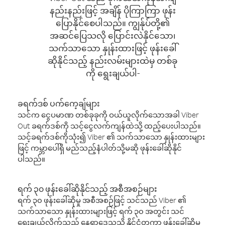
နည်းနည်းဖြင့် အချိန် ပိုကြာကြာ ဖုန်း
ပြောနိုင်စေပါသည်။ ကျွန်ုပ်တို့၏
အဆင်ပြေသလို ပြောင်းလဲနိုင်သော၊
သက်သာသော နှုန်းထားဖြင့် ဖုန်းခေါ်
ဆိုနိုင်သည့် နည်းလမ်းများထဲမှ တစ်ခု
ကို ရွေးချယ်ပါ-
ခရက်ဒစ် ပက်ကေ့ချ်များ
သင်က ငွေပမာဏ တစ်ခုခုကို ဝယ်ယူလိုက်သောအခါ Viber
Out ခရက်ဒစ်ကို သင့်ငွေလက်ကျန်ထဲသို့ ထည့်ပေးပါသည်။
သင့်ခရက်ဒစ်ကိုသုံး၍ Viber ၏ သက်သာသော နှုန်းထားများ
ဖြင့် ကမ္ဘာပေါ်ရှိ မည်သည့်နံပါတ်သို့မဆို ဖုန်းခေါ်ဆိုနိုင်
ပါသည်။
ရက် ၃၀ ဖုန်းခေါ်ဆိုနိုင်သည့် အစီအစဉ်များ
ရက် ၃၀ ဖုန်းခေါ်ဆိုမှု အစီအစဉ်ဖြင့် သင်သည် Viber ၏
သက်သာသော နှုန်းထားများဖြင့် ရက် ၃၀ အတွင်း သင်
ရွေးချယ်လိုက်သည့် နေရာဒေသသို့ နိုင်ငံတကာ ဖုန်းခေါ်ဆိုမှု