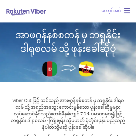
လော့ဂ်အင်
Togg
navig
အာဖဂ္ဂန်နစ်စတန် မှ ဘရူနိုင်း
ဒါရုစလမ် သို့ ဖုန်းခေါ်ဆိုပုံ
Viber Out ဖြင့် သင်သည် အာဖဂ္ဂန်နစ်စတန် မှ ဘရူနိုင်း ဒါရုစ
လမ် သို့ အရည်အသွေး ကောင်းမွန်သော ဖုန်းခေါ်ဆိုမှုများ
လုပ်ဆောင်နိုင်သည်။
တစ်မိနစ်လျှင် 7.0 ¢ ပမာဏမှစ၍ ဖြင့်
ဘရူနိုင်း ဒါရုစလမ် - ကြိုးဖုန်း သို့မဟုတ် မိုဘိုင်းဖုန်း မည်သည့်
နံပါတ်သို့မဆို ဖုန်းခေါ်ဆိုပါ။