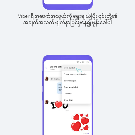
Viber ရှိ အဆက်အသွယ်ကို ရွေးချယ်ပြီး ၎င်းတို့၏
အချက်အလက် မျက်နှာပြင်မှနေ၍ ဖုန်းခေါ်ပါ