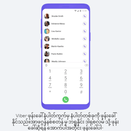
Viber ဖုန်းခေါ်နံပါတ်ကွက်မှ နံပါတ်တစ်ခုကို ဖုန်းခေါ်
နိုင်သည်။
အာဖဂ္ဂန်နစ်စတန် မှ ဘရူနိုင်း ဒါရုစလမ် သို့ ဖုန်း
ခေါ်ဆိုရန် အောက်ပါအတိုင်း ဖုန်းခေါ်ပါ-