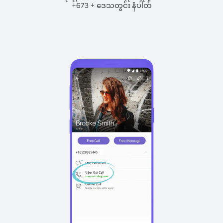
+
+
673
ဒေသတွင်း နံပါတ်