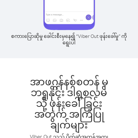
စကားပြောဆိုမှု ခေါင်းစီးမှနေ၍ “Viber Out ဖုန်းခေါ်မှု” ကို
ရွေးပါ
အာဖဂ္ဂန်နစ်စတန် မှ
ဘရူနိုင်း ဒါရုစလမ်
သို့ ဖုန်းခေါ်ခြင်း
အတွက် အကြံပြု
ချက်များ
Viber Out သည် ပိုက်ဆံအကုန်အကျ