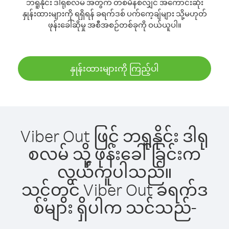
ဘရူနိုင်း ဒါရုစလမ် အတွက် တစ်မိနစ်လျှင် အကောင်းဆုံး
နှုန်းထားများကို ရရှိရန် ခရက်ဒစ် ပက်ကေ့ချ်များ သို့မဟုတ်
ဖုန်းခေါ်ဆိုမှု အစီအစဉ်တစ်ခုကို ဝယ်ယူပါ။
နှုန်းထားများကို ကြည့်ပါ
Viber Out ဖြင့် ဘရူနိုင်း ဒါရု
စလမ် သို့ ဖုန်းခေါ်ခြင်းက
လွယ်ကူပါသည်။
သင့်တွင် Viber Out ခရက်ဒ
စ်များ ရှိပါက သင်သည်-