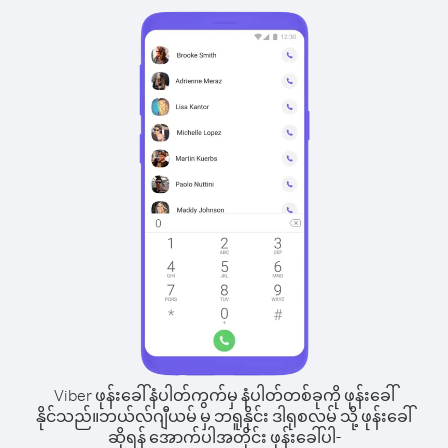
Viber ဖုန်းခေါ်နံပါတ်ကွက်မှ နံပါတ်တစ်ခုကို ဖုန်းခေါ်
နိုင်သည်။
ဘယ်လ်ဂျီယမ် မှ ဘရူနိုင်း ဒါရုစလမ် သို့ ဖုန်းခေါ်
ဆိုရန် အောက်ပါအတိုင်း ဖုန်းခေါ်ပါ-