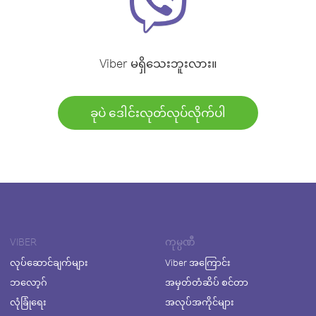
Viber မရှိသေးဘူးလား။
ခုပဲ ဒေါင်းလုတ်လုပ်လိုက်ပါ
VIBER
ကုမ္ပဏီ
လုပ်ဆောင်ချက်များ
Viber အကြောင်း
ဘလော့ဂ်
အမှတ်တံဆိပ် စင်တာ
လုံခြုံရေး
အလုပ်အကိုင်များ