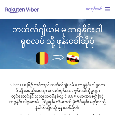
လော့ဂ်အင်
Togg
navig
ဘယ်လ်ဂျီယမ် မှ ဘရူနိုင်း ဒါ
ရုစလမ် သို့ ဖုန်းခေါ်ဆိုပုံ
Viber Out ဖြင့် သင်သည် ဘယ်လ်ဂျီယမ် မှ ဘရူနိုင်း ဒါရုစလ
မ် သို့ အရည်အသွေး ကောင်းမွန်သော ဖုန်းခေါ်ဆိုမှုများ
လုပ်ဆောင်နိုင်သည်။
တစ်မိနစ်လျှင် 8.5 ¢ ပမာဏမှစ၍ ဖြင့်
ဘရူနိုင်း ဒါရုစလမ် - ကြိုးဖုန်း သို့မဟုတ် မိုဘိုင်းဖုန်း မည်သည့်
နံပါတ်သို့မဆို ဖုန်းခေါ်ဆိုပါ။