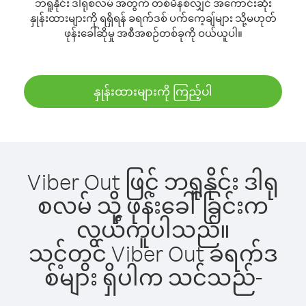
ဘရူနိုင်း ဒါရုစလမ် အတွက် တစ်မိနစ်လျှင် အကောင်းဆုံး
နှုန်းထားများကို ရရှိရန် ခရက်ဒစ် ပက်ကေ့ချ်များ သို့မဟုတ်
ဖုန်းခေါ်ဆိုမှု အစီအစဉ်တစ်ခုကို ဝယ်ယူပါ။
နှုန်းထားများကို ကြည့်ပါ
Viber Out ဖြင့် ဘရူနိုင်း ဒါရု
စလမ် သို့ ဖုန်းခေါ်ခြင်းက
လွယ်ကူပါသည်။
သင့်တွင် Viber Out ခရက်ဒ
စ်များ ရှိပါက သင်သည်-