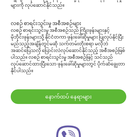
များကို လုပ်ဆောင်နိုင်သည်။
လစဉ် စာရင်းသွင်းမှု အစီအစဉ်များ
လစဉ် စာရင်းသွင်းမှု အစီအစဉ်သည် ကြိုးဖုန်းများနှင့်
မိုဘိုင်းဖုန်းများသို့ နိုင်ငံတကာ ဖုန်းခေါ်ဆိုမှုများ ပြုလုပ်နိုင်ပြီး
မည်သည့်အချိန်တွင်မဆို သက်တမ်းတိုးစရာ မလိုဘဲ
အဆင်ပြေသလို ပြောင်းလဲလုပ်ဆောင်နိုင်သည့် အစီအစဉ်ဖြစ်
ပါသည်။ လစဉ် စာရင်းသွင်းမှု အစီအစဉ်ဖြင့် သင်သည်
လုပ်ဆောင်ထားပြီးသော ဖုန်းခေါ်ဆိုမှုများတွင် ပိုက်ဆံချွေတာ
နိုင်ပါသည်။
နောက်ထပ် နေရာများ