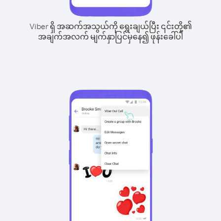
Viber ရှိ အဆက်အသွယ်ကို ရွေးချယ်ပြီး ၎င်းတို့၏
အချက်အလက် မျက်နှာပြင်မှနေ၍ ဖုန်းခေါ်ပါ