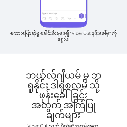
စကားပြောဆိုမှု ခေါင်းစီးမှနေ၍ “Viber Out ဖုန်းခေါ်မှု” ကို
ရွေးပါ
ဘယ်လ်ဂျီယမ် မှ ဘ
ရူနိုင်း ဒါရုစလမ် သို့
ဖုန်းခေါ်ခြင်း
အတွက် အကြံပြု
ချက်များ
Viber Out သည် ပိုက်ဆံအကုန်အကျ