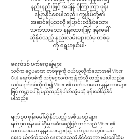
နည်းနည်းဖြင့် အချိန် ပိုကြာကြာ ဖုန်း
ပြောနိုင်စေပါသည်။ ကျွန်ုပ်တို့၏
အဆင်ပြေသလို ပြောင်းလဲနိုင်သော၊
သက်သာသော နှုန်းထားဖြင့် ဖုန်းခေါ်
ဆိုနိုင်သည့် နည်းလမ်းများထဲမှ တစ်ခု
ကို ရွေးချယ်ပါ-
ခရက်ဒစ် ပက်ကေ့ချ်များ
သင်က ငွေပမာဏ တစ်ခုခုကို ဝယ်ယူလိုက်သောအခါ Viber
Out ခရက်ဒစ်ကို သင့်ငွေလက်ကျန်ထဲသို့ ထည့်ပေးပါသည်။
သင့်ခရက်ဒစ်ကိုသုံး၍ Viber ၏ သက်သာသော နှုန်းထားများ
ဖြင့် ကမ္ဘာပေါ်ရှိ မည်သည့်နံပါတ်သို့မဆို ဖုန်းခေါ်ဆိုနိုင်
ပါသည်။
ရက် ၃၀ ဖုန်းခေါ်ဆိုနိုင်သည့် အစီအစဉ်များ
ရက် ၃၀ ဖုန်းခေါ်ဆိုမှု အစီအစဉ်ဖြင့် သင်သည် Viber ၏
သက်သာသော နှုန်းထားများဖြင့် ရက် ၃၀ အတွင်း သင်
ရွေးချယ်လိုက်သည့် နေရာဒေသသို့ နိုင်ငံတကာ ဖုန်းခေါ်ဆိုမှု