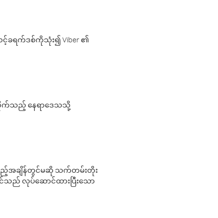
့်ခရက်ဒစ်ကိုသုံး၍ Viber ၏
လိုက်သည့် နေရာဒေသသို့
 မည်သည့်အချိန်တွင်မဆို သက်တမ်းတိုး
 သင်သည် လုပ်ဆောင်ထားပြီးသော