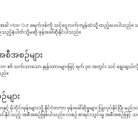
ါ Viber Out ခရက်ဒစ်ကို သင့်ငွေလက်ကျန်ထဲသို့ ထည့်ပေးပါသည်။ သင
ည့်နံပါတ်သို့မဆို ဖုန်းခေါ်ဆိုနိုင်ပါသည်။
် အစီအစဉ်များ
် Viber ၏ သက်သာသော နှုန်းထားများဖြင့် ရက် ၃၀ အတွင်း သင် ရွေးချယ်
်သည်။
ဉ်များ
့် မိုဘိုင်းဖုန်းများသို့ နိုင်ငံတကာ ဖုန်းခေါ်ဆိုမှုများ ပြုလုပ်နိုင်ပြီး
်နိုင်သည့် အစီအစဉ်ဖြစ်ပါသည်။ လစဉ် စာရင်းသွင်းမှု အစီအစဉ်ဖြင့်