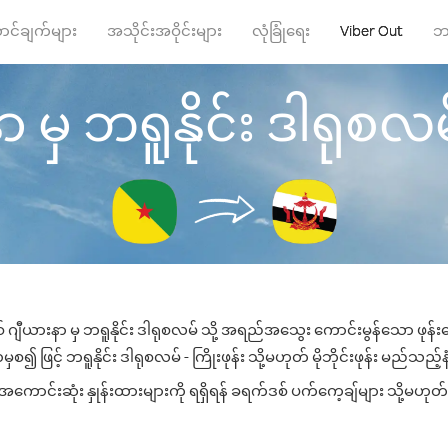
ာင်ချက်များ
အသိုင်းအဝိုင်းများ
လုံခြုံရေး
Viber Out
ဘ
မှ ဘရူနိုင်း ဒါရုစလမ် သိ
 ဂျီယားနာ မှ ဘရူနိုင်း ဒါရုစလမ် သို့ အရည်အသွေး ကောင်းမွန်သော ဖုန်းခေ
၍ ဖြင့် ဘရူနိုင်း ဒါရုစလမ် - ကြိုးဖုန်း သို့မဟုတ် မိုဘိုင်းဖုန်း မည်သည့်နံ
အကောင်းဆုံး နှုန်းထားများကို ရရှိရန် ခရက်ဒစ် ပက်ကေ့ချ်များ သို့မဟုတ် 