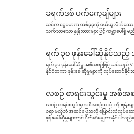
ခရက်ဒစ် ပက်ကေ့ချ်များ
သင်က ငွေပမာဏ တစ်ခုခုကို ဝယ်ယူလိုက်သောအခ
သက်သာသော နှုန်းထားများဖြင့် ကမ္ဘာပေါ်ရှိ မည်သ
ရက် ၃၀ ဖုန်းခေါ်ဆိုနိုင်သည့
ရက် ၃၀ ဖုန်းခေါ်ဆိုမှု အစီအစဉ်ဖြင့် သင်သည
နိုင်ငံတကာ ဖုန်းခေါ်ဆိုမှုများကို လုပ်ဆောင်နိုင
လစဉ် စာရင်းသွင်းမှု အစီအစ
လစဉ် စာရင်းသွင်းမှု အစီအစဉ်သည် ကြိုးဖုန်းများနှင
စရာ မလိုဘဲ အဆင်ပြေသလို ပြောင်းလဲလုပ်ဆောင
ဖုန်းခေါ်ဆိုမှုများတွင် ပိုက်ဆံချွေတာနိုင်ပါသည်။