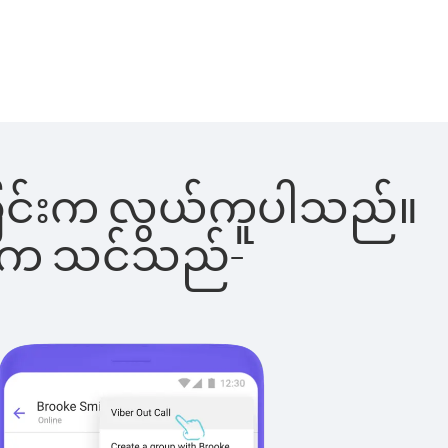
ခေါ်ခြင်းက လွယ်ကူပါသည်။
ိပါက သင်သည်-