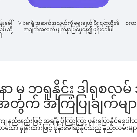
န်းခေါ်
Viber ရှိ အဆက်အသွယ်ကို ရွေးချယ်ပြီး ၎င်းတို့၏
စကားပ
မ် သို့
အချက်အလက် မျက်နှာပြင်မှနေ၍ ဖုန်းခေါ်ပါ
ါ-
 မှ ဘရူနိုင်း ဒါရုစလမ် သိ
အတွက် အကြံပြုချက်မျာ
နည်းနည်းဖြင့် အချိန် ပိုကြာကြာ ဖုန်းပြောနိုင်စေပ
ော နှုန်းထားဖြင့် ဖုန်းခေါ်ဆိုနိုင်သည့် နည်းလမ်းမျာ