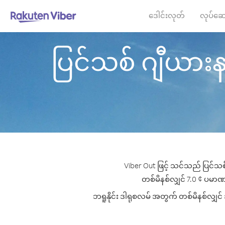
ဒေါင်းလုတ်
လုပ်ဆေ
ပြင်သစ် ဂျီယားနာ 
Viber Out ဖြင့် သင်သည် ပြင်သစ်
တစ်မိနစ်လျှင် 7.0 ¢ ပမာဏမှစ
ဘရူနိုင်း ဒါရုစလမ် အတွက် တစ်မိနစ်လျှင် 