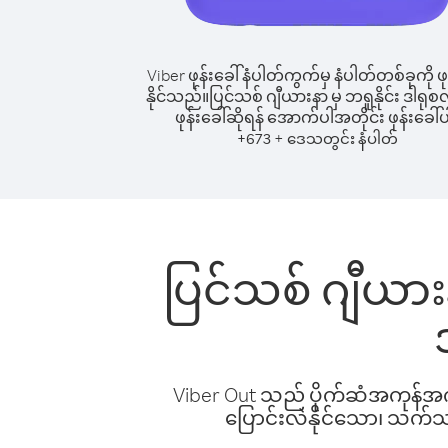
Viber ဖုန်းခေါ်နံပါတ်ကွက်မှ နံပါတ်တစ်ခုကို ဖု
နိုင်သည်။
ပြင်သစ် ဂျီယားနာ မှ ဘရူနိုင်း ဒါရုစလ
ဖုန်းခေါ်ဆိုရန် အောက်ပါအတိုင်း ဖုန်းခေါ်ပ
+
+
673
ဒေသတွင်း နံပါတ်
ပြင်သစ် ဂျီယားနာ
Viber Out သည် ပိုက်ဆံအကုန်အကျ 
ပြောင်းလဲနိုင်သော၊ သက်သာသ