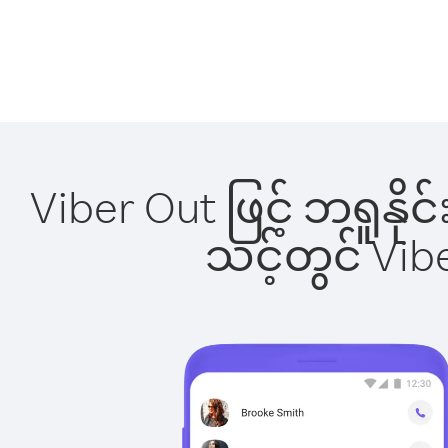
Viber Out ဖြင့် ဘရူနို
သင့်တွင် Vi