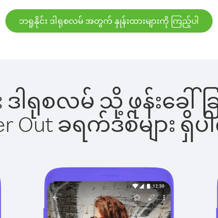
ဘရူနိုင်း ဒါရုစလမ် အတွက် နှုန်းထားများကို ကြည့်ပါ
င်း ဒါရုစလမ် သို့ ဖုန်း
ber Out ခရက်ဒစ်များ ရှ