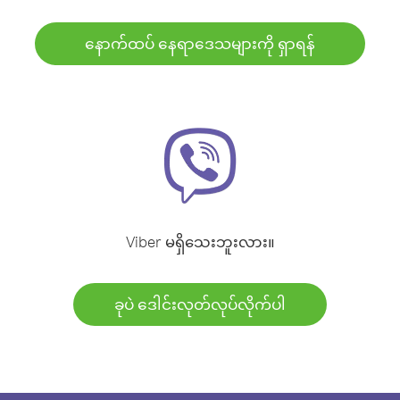
နောက်ထပ် နေရာဒေသများကို ရှာရန်
Viber မရှိသေးဘူးလား။
ခုပဲ ဒေါင်းလုတ်လုပ်လိုက်ပါ