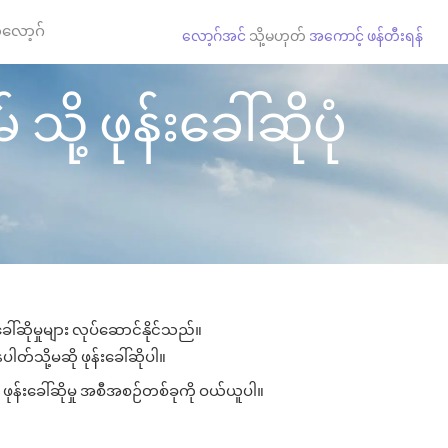
လော့ဂ်
လော့ဂ်အင်
သို့မဟုတ်
အကောင့် ဖန်တီးရန်
ု့ ဖုန်းခေါ်ဆိုပုံ
ါ်ဆိုမှုများ လုပ်ဆောင်နိုင်သည်။
ပါတ်သို့မဆို ဖုန်းခေါ်ဆိုပါ။
ဖုန်းခေါ်ဆိုမှု အစီအစဉ်တစ်ခုကို ဝယ်ယူပါ။