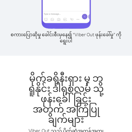
စကားပြောဆိုမှု ခေါင်းစီးမှနေ၍ “Viber Out ဖုန်းခေါ်မှု” ကို
ရွေးပါ
မိုက်ခရိုနီးရှား မှ ဘ
ရူနိုင်း ဒါရုစလမ် သို့
ဖုန်းခေါ်ခြင်း
အတွက် အကြံပြု
ချက်များ
Viber Out သည် ပိုက်ဆံအကုန်အကျ