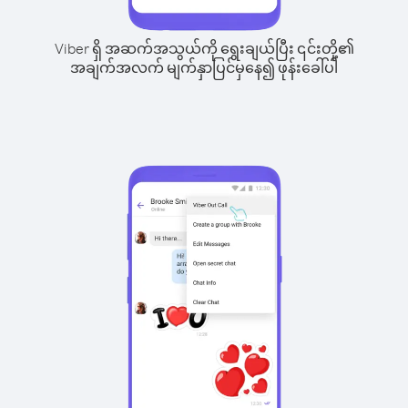
Viber ရှိ အဆက်အသွယ်ကို ရွေးချယ်ပြီး ၎င်းတို့၏
အချက်အလက် မျက်နှာပြင်မှနေ၍ ဖုန်းခေါ်ပါ