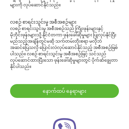
များကို လုပ်ဆောင်နိုင်သည်။
လစဉ် စာရင်းသွင်းမှု အစီအစဉ်များ
လစဉ် စာရင်းသွင်းမှု အစီအစဉ်သည် ကြိုးဖုန်းများနှင့်
မိုဘိုင်းဖုန်းများသို့ နိုင်ငံတကာ ဖုန်းခေါ်ဆိုမှုများ ပြုလုပ်နိုင်ပြီး
မည်သည့်အချိန်တွင်မဆို သက်တမ်းတိုးစရာ မလိုဘဲ
အဆင်ပြေသလို ပြောင်းလဲလုပ်ဆောင်နိုင်သည့် အစီအစဉ်ဖြစ်
ပါသည်။ လစဉ် စာရင်းသွင်းမှု အစီအစဉ်ဖြင့် သင်သည်
လုပ်ဆောင်ထားပြီးသော ဖုန်းခေါ်ဆိုမှုများတွင် ပိုက်ဆံချွေတာ
နိုင်ပါသည်။
နောက်ထပ် နေရာများ