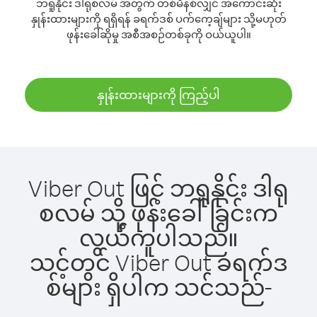
ဘရူနိုင်း ဒါရုစလမ် အတွက် တစ်မိနစ်လျှင် အကောင်းဆုံး
နှုန်းထားများကို ရရှိရန် ခရက်ဒစ် ပက်ကေ့ချ်များ သို့မဟုတ်
ဖုန်းခေါ်ဆိုမှု အစီအစဉ်တစ်ခုကို ဝယ်ယူပါ။
နှုန်းထားများကို ကြည့်ပါ
Viber Out ဖြင့် ဘရူနိုင်း ဒါရု
စလမ် သို့ ဖုန်းခေါ်ခြင်းက
လွယ်ကူပါသည်။
သင့်တွင် Viber Out ခရက်ဒ
စ်များ ရှိပါက သင်သည်-