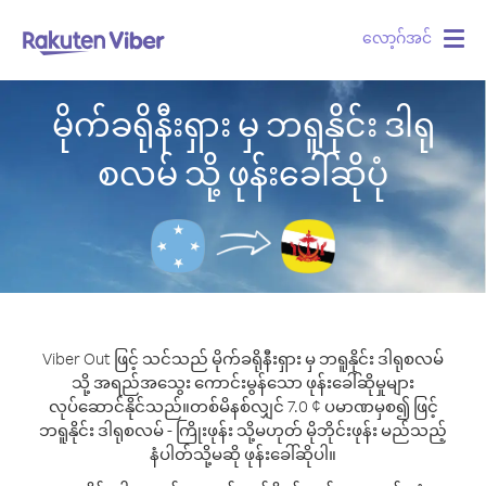
လော့ဂ်အင်
Togg
navig
မိုက်ခရိုနီးရှား မှ ဘရူနိုင်း ဒါရု
စလမ် သို့ ဖုန်းခေါ်ဆိုပုံ
Viber Out ဖြင့် သင်သည် မိုက်ခရိုနီးရှား မှ ဘရူနိုင်း ဒါရုစလမ်
သို့ အရည်အသွေး ကောင်းမွန်သော ဖုန်းခေါ်ဆိုမှုများ
လုပ်ဆောင်နိုင်သည်။
တစ်မိနစ်လျှင် 7.0 ¢ ပမာဏမှစ၍ ဖြင့်
ဘရူနိုင်း ဒါရုစလမ် - ကြိုးဖုန်း သို့မဟုတ် မိုဘိုင်းဖုန်း မည်သည့်
နံပါတ်သို့မဆို ဖုန်းခေါ်ဆိုပါ။