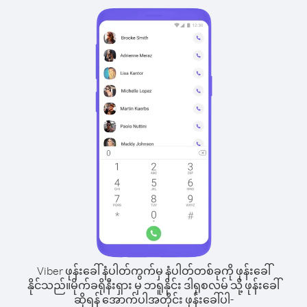
Viber ဖုန်းခေါ်နံပါတ်ကွက်မှ နံပါတ်တစ်ခုကို ဖုန်းခေါ်
နိုင်သည်။
မိုက်ခရိုနီးရှား မှ ဘရူနိုင်း ဒါရုစလမ် သို့ ဖုန်းခေါ်
ဆိုရန် အောက်ပါအတိုင်း ဖုန်းခေါ်ပါ-