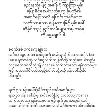
နည်းနည်းဖြင့် အချိန် ပိုကြာကြာ ဖုန်း
ပြောနိုင်စေပါသည်။ ကျွန်ုပ်တို့၏
အဆင်ပြေသလို ပြောင်းလဲနိုင်သော၊
သက်သာသော နှုန်းထားဖြင့် ဖုန်းခေါ်
ဆိုနိုင်သည့် နည်းလမ်းများထဲမှ တစ်ခု
ကို ရွေးချယ်ပါ-
ခရက်ဒစ် ပက်ကေ့ချ်များ
သင်က ငွေပမာဏ တစ်ခုခုကို ဝယ်ယူလိုက်သောအခါ Viber
Out ခရက်ဒစ်ကို သင့်ငွေလက်ကျန်ထဲသို့ ထည့်ပေးပါသည်။
သင့်ခရက်ဒစ်ကိုသုံး၍ Viber ၏ သက်သာသော နှုန်းထားများ
ဖြင့် ကမ္ဘာပေါ်ရှိ မည်သည့်နံပါတ်သို့မဆို ဖုန်းခေါ်ဆိုနိုင်
ပါသည်။
ရက် ၃၀ ဖုန်းခေါ်ဆိုနိုင်သည့် အစီအစဉ်များ
ရက် ၃၀ ဖုန်းခေါ်ဆိုမှု အစီအစဉ်ဖြင့် သင်သည် Viber ၏
သက်သာသော နှုန်းထားများဖြင့် ရက် ၃၀ အတွင်း သင်
ရွေးချယ်လိုက်သည့် နေရာဒေသသို့ နိုင်ငံတကာ ဖုန်းခေါ်ဆိုမှု