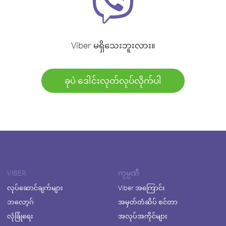
Viber မရှိသေးဘူးလား။
ခုပဲ ဒေါင်းလုတ်လုပ်လိုက်ပါ
VIBER
ကုမ္ပဏီ
လုပ်ဆောင်ချက်များ
Viber အကြောင်း
ဘလော့ဂ်
အမှတ်တံဆိပ် စင်တာ
လုံခြုံရေး
အလုပ်အကိုင်များ