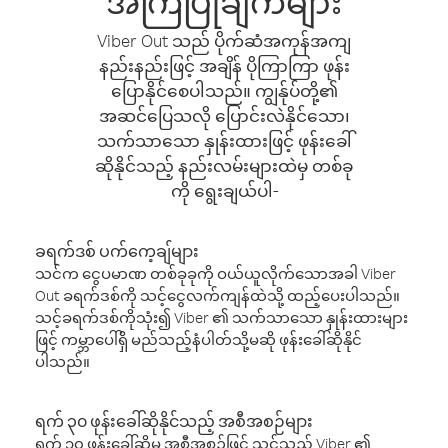
အကြံပြုချက်များ
Viber Out သည် ပိုက်ဆံအကုန်အကျ
နည်းနည်းဖြင့် အချိန် ပိုကြာကြာ ဖုန်း
ပြောနိုင်စေပါသည်။ ကျွန်ုပ်တို့၏
အဆင်ပြေသလို ပြောင်းလဲနိုင်သော၊
သက်သာသော နှုန်းထားဖြင့် ဖုန်းခေါ်
ဆိုနိုင်သည့် နည်းလမ်းများထဲမှ တစ်ခု
ကို ရွေးချယ်ပါ-
ခရက်ဒစ် ပက်ကေ့ချ်များ
သင်က ငွေပမာဏ တစ်ခုခုကို ဝယ်ယူလိုက်သောအခါ Viber
Out ခရက်ဒစ်ကို သင့်ငွေလက်ကျန်ထဲသို့ ထည့်ပေးပါသည်။
သင့်ခရက်ဒစ်ကိုသုံး၍ Viber ၏ သက်သာသော နှုန်းထားများ
ဖြင့် ကမ္ဘာပေါ်ရှိ မည်သည့်နံပါတ်သို့မဆို ဖုန်းခေါ်ဆိုနိုင်
ပါသည်။
ရက် ၃၀ ဖုန်းခေါ်ဆိုနိုင်သည့် အစီအစဉ်များ
ရက် ၃၀ ဖုန်းခေါ်ဆိုမှု အစီအစဉ်ဖြင့် သင်သည် Viber ၏