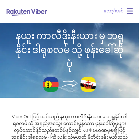
လော့ဂ်အင်
Togg
navig
နယူး ကာလီဒိုးနီးယား မှ ဘရူ
နိုင်း ဒါရုစလမ် သို့ ဖုန်းခေါ်ဆို
ပုံ
Viber Out ဖြင့် သင်သည် နယူး ကာလီဒိုးနီးယား မှ ဘရူနိုင်း ဒါ
ရုစလမ် သို့ အရည်အသွေး ကောင်းမွန်သော ဖုန်းခေါ်ဆိုမှုများ
လုပ်ဆောင်နိုင်သည်။
တစ်မိနစ်လျှင် 7.0 ¢ ပမာဏမှစ၍ ဖြင့်
ဘရူနိုင်း ဒါရုစလမ် - ကြိုးဖုန်း သို့မဟုတ် မိုဘိုင်းဖုန်း မည်သည့်