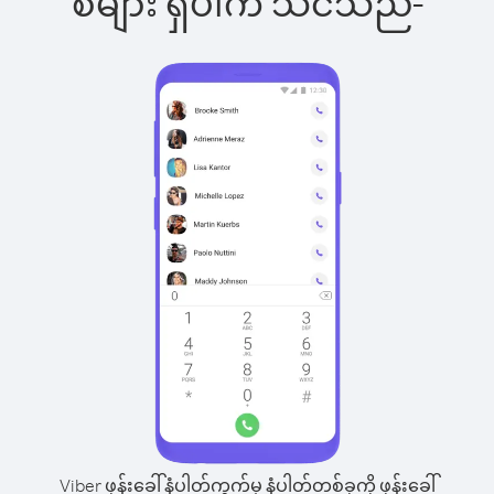
စ်များ ရှိပါက သင်သည်-
Viber ဖုန်းခေါ်နံပါတ်ကွက်မှ နံပါတ်တစ်ခုကို ဖုန်းခေါ်