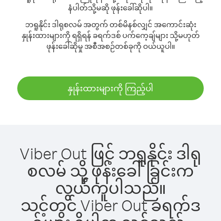
နံပါတ်သို့မဆို ဖုန်းခေါ်ဆိုပါ။
ဘရူနိုင်း ဒါရုစလမ် အတွက် တစ်မိနစ်လျှင် အကောင်းဆုံး
နှုန်းထားများကို ရရှိရန် ခရက်ဒစ် ပက်ကေ့ချ်များ သို့မဟုတ်
ဖုန်းခေါ်ဆိုမှု အစီအစဉ်တစ်ခုကို ဝယ်ယူပါ။
နှုန်းထားများကို ကြည့်ပါ
Viber Out ဖြင့် ဘရူနိုင်း ဒါရု
စလမ် သို့ ဖုန်းခေါ်ခြင်းက
လွယ်ကူပါသည်။
သင့်တွင် Viber Out ခရက်ဒ