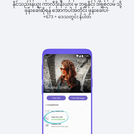
နိုင်သည်။
နယူး ကာလီဒိုးနီးယား မှ ဘရူနိုင်း ဒါရုစလမ် သို့
ဖုန်းခေါ်ဆိုရန် အောက်ပါအတိုင်း ဖုန်းခေါ်ပါ-
+
+
673
ဒေသတွင်း နံပါတ်