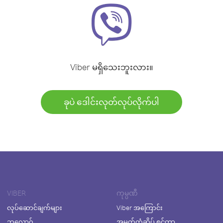
Viber မရှိသေးဘူးလား။
ခုပဲ ဒေါင်းလုတ်လုပ်လိုက်ပါ
VIBER
ကုမ္ပဏီ
လုပ်ဆောင်ချက်များ
Viber အကြောင်း
ဘလော့ဂ်
အမှတ်တံဆိပ် စင်တာ