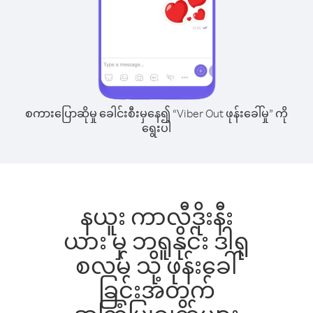
စကားပြောဆိုမှု ခေါင်းစီးမှနေ၍ “Viber Out ဖုန်းခေါ်မှု” ကို
ရွေးပါ
နယူး ကာလီဒိုးနီး
ယား မှ ဘရူနိုင်း ဒါရု
စလမ် သို့ ဖုန်းခေါ်
ခြင်းအတွက်