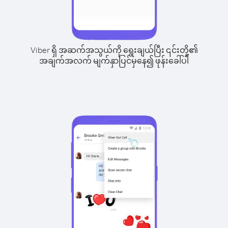
Viber ရှိ အဆက်အသွယ်ကို ရွေးချယ်ပြီး ၎င်းတို့၏
အချက်အလက် မျက်နှာပြင်မှနေ၍ ဖုန်းခေါ်ပါ