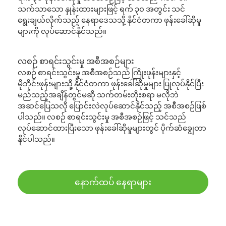
သက်သာသော နှုန်းထားများဖြင့် ရက် ၃၀ အတွင်း သင်
ရွေးချယ်လိုက်သည့် နေရာဒေသသို့ နိုင်ငံတကာ ဖုန်းခေါ်ဆိုမှု
များကို လုပ်ဆောင်နိုင်သည်။
လစဉ် စာရင်းသွင်းမှု အစီအစဉ်များ
လစဉ် စာရင်းသွင်းမှု အစီအစဉ်သည် ကြိုးဖုန်းများနှင့်
မိုဘိုင်းဖုန်းများသို့ နိုင်ငံတကာ ဖုန်းခေါ်ဆိုမှုများ ပြုလုပ်နိုင်ပြီး
မည်သည့်အချိန်တွင်မဆို သက်တမ်းတိုးစရာ မလိုဘဲ
အဆင်ပြေသလို ပြောင်းလဲလုပ်ဆောင်နိုင်သည့် အစီအစဉ်ဖြစ်
ပါသည်။ လစဉ် စာရင်းသွင်းမှု အစီအစဉ်ဖြင့် သင်သည်
လုပ်ဆောင်ထားပြီးသော ဖုန်းခေါ်ဆိုမှုများတွင် ပိုက်ဆံချွေတာ
နိုင်ပါသည်။
နောက်ထပ် နေရာများ