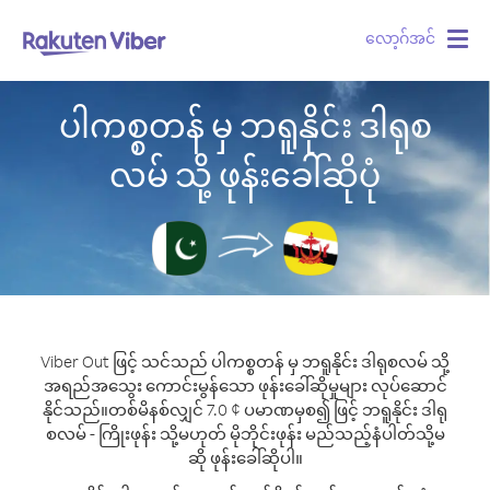
လော့ဂ်အင်
Togg
navig
ပါကစ္စတန် မှ ဘရူနိုင်း ဒါရုစ
လမ် သို့ ဖုန်းခေါ်ဆိုပုံ
Viber Out ဖြင့် သင်သည် ပါကစ္စတန် မှ ဘရူနိုင်း ဒါရုစလမ် သို့
အရည်အသွေး ကောင်းမွန်သော ဖုန်းခေါ်ဆိုမှုများ လုပ်ဆောင်
နိုင်သည်။
တစ်မိနစ်လျှင် 7.0 ¢ ပမာဏမှစ၍ ဖြင့် ဘရူနိုင်း ဒါရု
စလမ် - ကြိုးဖုန်း သို့မဟုတ် မိုဘိုင်းဖုန်း မည်သည့်နံပါတ်သို့မ
ဆို ဖုန်းခေါ်ဆိုပါ။