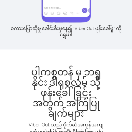
စကားပြောဆိုမှု ခေါင်းစီးမှနေ၍ “Viber Out ဖုန်းခေါ်မှု” ကို
ရွေးပါ
ပါကစ္စတန် မှ ဘရူ
နိုင်း ဒါရုစလမ် သို့
ဖုန်းခေါ်ခြင်း
အတွက် အကြံပြု
ချက်များ
Viber Out သည် ပိုက်ဆံအကုန်အကျ
နည်းနည်းဖြင့် အချိန် ပိုကြာကြာ ဖုန်း