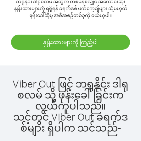
ဘရူနိုင်း ဒါရုစလမ် အတွက် တစ်မိနစ်လျှင် အကောင်းဆုံး
နှုန်းထားများကို ရရှိရန် ခရက်ဒစ် ပက်ကေ့ချ်များ သို့မဟုတ်
ဖုန်းခေါ်ဆိုမှု အစီအစဉ်တစ်ခုကို ဝယ်ယူပါ။
နှုန်းထားများကို ကြည့်ပါ
Viber Out ဖြင့် ဘရူနိုင်း ဒါရု
စလမ် သို့ ဖုန်းခေါ်ခြင်းက
လွယ်ကူပါသည်။
သင့်တွင် Viber Out ခရက်ဒ
စ်များ ရှိပါက သင်သည်-