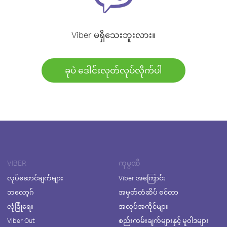
Viber မရှိသေးဘူးလား။
ခုပဲ ဒေါင်းလုတ်လုပ်လိုက်ပါ
VIBER
ကုမ္ပဏီ
လုပ်ဆောင်ချက်များ
Viber အကြောင်း
ဘလော့ဂ်
အမှတ်တံဆိပ် စင်တာ
လုံခြုံရေး
အလုပ်အကိုင်များ
Viber Out
စည်းကမ်းချက်များနှင့် မူဝါဒများ