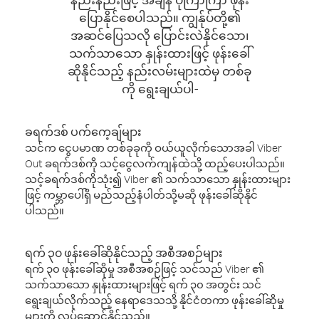
ပြောနိုင်စေပါသည်။ ကျွန်ုပ်တို့၏
အဆင်ပြေသလို ပြောင်းလဲနိုင်သော၊
သက်သာသော နှုန်းထားဖြင့် ဖုန်းခေါ်
ဆိုနိုင်သည့် နည်းလမ်းများထဲမှ တစ်ခု
ကို ရွေးချယ်ပါ-
ခရက်ဒစ် ပက်ကေ့ချ်များ
သင်က ငွေပမာဏ တစ်ခုခုကို ဝယ်ယူလိုက်သောအခါ Viber
Out ခရက်ဒစ်ကို သင့်ငွေလက်ကျန်ထဲသို့ ထည့်ပေးပါသည်။
သင့်ခရက်ဒစ်ကိုသုံး၍ Viber ၏ သက်သာသော နှုန်းထားများ
ဖြင့် ကမ္ဘာပေါ်ရှိ မည်သည့်နံပါတ်သို့မဆို ဖုန်းခေါ်ဆိုနိုင်
ပါသည်။
ရက် ၃၀ ဖုန်းခေါ်ဆိုနိုင်သည့် အစီအစဉ်များ
ရက် ၃၀ ဖုန်းခေါ်ဆိုမှု အစီအစဉ်ဖြင့် သင်သည် Viber ၏
သက်သာသော နှုန်းထားများဖြင့် ရက် ၃၀ အတွင်း သင်
ရွေးချယ်လိုက်သည့် နေရာဒေသသို့ နိုင်ငံတကာ ဖုန်းခေါ်ဆိုမှု
များကို လုပ်ဆောင်နိုင်သည်။