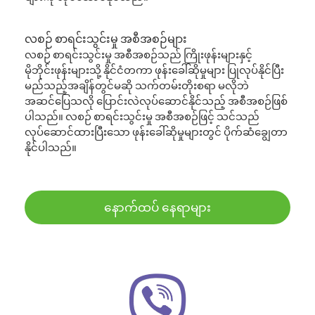
လစဉ် စာရင်းသွင်းမှု အစီအစဉ်များ
လစဉ် စာရင်းသွင်းမှု အစီအစဉ်သည် ကြိုးဖုန်းများနှင့်
မိုဘိုင်းဖုန်းများသို့ နိုင်ငံတကာ ဖုန်းခေါ်ဆိုမှုများ ပြုလုပ်နိုင်ပြီး
မည်သည့်အချိန်တွင်မဆို သက်တမ်းတိုးစရာ မလိုဘဲ
အဆင်ပြေသလို ပြောင်းလဲလုပ်ဆောင်နိုင်သည့် အစီအစဉ်ဖြစ်
ပါသည်။ လစဉ် စာရင်းသွင်းမှု အစီအစဉ်ဖြင့် သင်သည်
လုပ်ဆောင်ထားပြီးသော ဖုန်းခေါ်ဆိုမှုများတွင် ပိုက်ဆံချွေတာ
နိုင်ပါသည်။
နောက်ထပ် နေရာများ