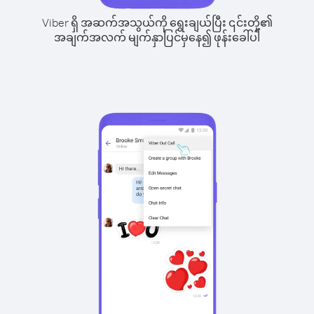
Viber ရှိ အဆက်အသွယ်ကို ရွေးချယ်ပြီး ၎င်းတို့၏
အချက်အလက် မျက်နှာပြင်မှနေ၍ ဖုန်းခေါ်ပါ