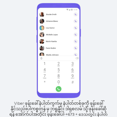
Viber ဖုန်းခေါ်နံပါတ်ကွက်မှ နံပါတ်တစ်ခုကို ဖုန်းခေါ်
နိုင်သည်။
ပါကစ္စတန် မှ ဘရူနိုင်း ဒါရုစလမ် သို့ ဖုန်းခေါ်ဆို
ရန် အောက်ပါအတိုင်း ဖုန်းခေါ်ပါ-
+
+
673
ဒေသတွင်း နံပါတ်