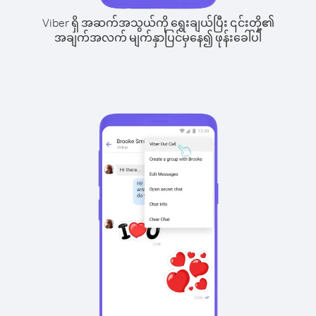
Viber ရှိ အဆက်အသွယ်ကို ရွေးချယ်ပြီး ၎င်းတို့၏
အချက်အလက် မျက်နှာပြင်မှနေ၍ ဖုန်းခေါ်ပါ