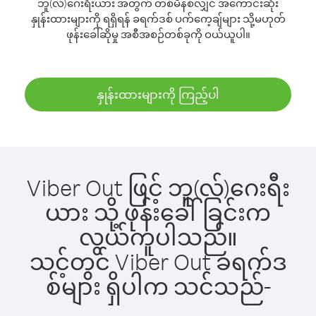
ဘူ(လ်)ဂေးရီးယား အတွက် တစ်မိနစ်လျှင် အကောင်းဆုံး
နှုန်းထားများကို ရရှိရန် ခရက်ဒစ် ပက်ကေ့ချ်များ သို့မဟုတ်
ဖုန်းခေါ်ဆိုမှု အစီအစဉ်တစ်ခုကို ဝယ်ယူပါ။
နှုန်းထားများကို ကြည့်ပါ
Viber Out ဖြင့် ဘူ(လ်)ဂေးရီး
ယား သို့ ဖုန်းခေါ်ခြင်းက
လွယ်ကူပါသည်။
သင့်တွင် Viber Out ခရက်ဒ
စ်များ ရှိပါက သင်သည်-