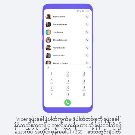
Viber ဖုန်းခေါ်နံပါတ်ကွက်မှ နံပါတ်တစ်ခုကို ဖုန်းခေါ်
နိုင်သည်။
ဘူတန် မှ ဘူ(လ်)ဂေးရီးယား သို့ ဖုန်းခေါ်ဆိုရန်
အောက်ပါအတိုင်း ဖုန်းခေါ်ပါ-
+
+
359
ဒေသတွင်း နံပါတ်