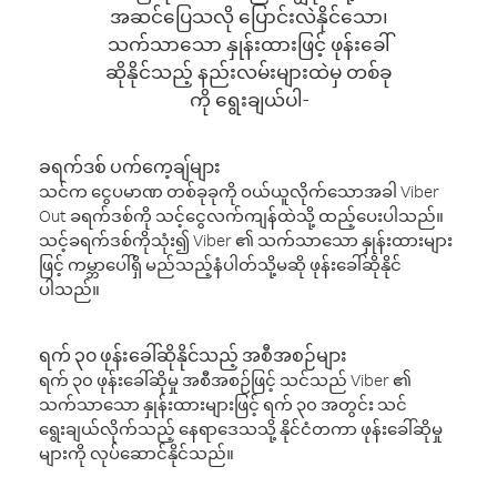
အဆင်ပြေသလို ပြောင်းလဲနိုင်သော၊
သက်သာသော နှုန်းထားဖြင့် ဖုန်းခေါ်
ဆိုနိုင်သည့် နည်းလမ်းများထဲမှ တစ်ခု
ကို ရွေးချယ်ပါ-
ခရက်ဒစ် ပက်ကေ့ချ်များ
သင်က ငွေပမာဏ တစ်ခုခုကို ဝယ်ယူလိုက်သောအခါ Viber
Out ခရက်ဒစ်ကို သင့်ငွေလက်ကျန်ထဲသို့ ထည့်ပေးပါသည်။
သင့်ခရက်ဒစ်ကိုသုံး၍ Viber ၏ သက်သာသော နှုန်းထားများ
ဖြင့် ကမ္ဘာပေါ်ရှိ မည်သည့်နံပါတ်သို့မဆို ဖုန်းခေါ်ဆိုနိုင်
ပါသည်။
ရက် ၃၀ ဖုန်းခေါ်ဆိုနိုင်သည့် အစီအစဉ်များ
ရက် ၃၀ ဖုန်းခေါ်ဆိုမှု အစီအစဉ်ဖြင့် သင်သည် Viber ၏
သက်သာသော နှုန်းထားများဖြင့် ရက် ၃၀ အတွင်း သင်
ရွေးချယ်လိုက်သည့် နေရာဒေသသို့ နိုင်ငံတကာ ဖုန်းခေါ်ဆိုမှု
များကို လုပ်ဆောင်နိုင်သည်။