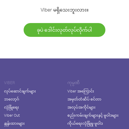
Viber မရှိသေးဘူးလား။
ခုပဲ ဒေါင်းလုတ်လုပ်လိုက်ပါ
VIBER
ကုမ္ပဏီ
လုပ်ဆောင်ချက်များ
Viber အကြောင်း
ဘလော့ဂ်
အမှတ်တံဆိပ် စင်တာ
လုံခြုံရေး
အလုပ်အကိုင်များ
Viber Out
စည်းကမ်းချက်များနှင့် မူဝါဒများ
နှုန်းထားများ
ကိုယ်ရေးလုံခြုံမှု မူဝါဒ