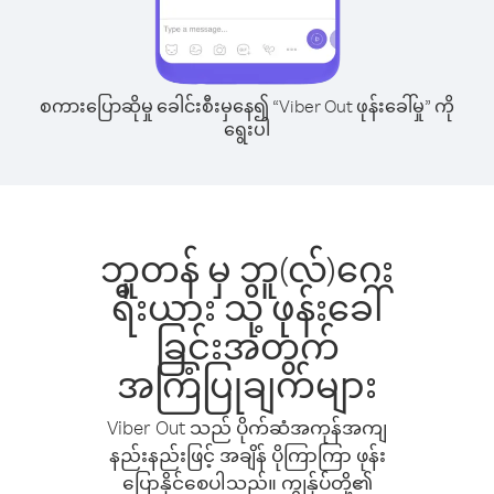
စကားပြောဆိုမှု ခေါင်းစီးမှနေ၍ “Viber Out ဖုန်းခေါ်မှု” ကို
ရွေးပါ
ဘူတန် မှ ဘူ(လ်)ဂေး
ရီးယား သို့ ဖုန်းခေါ်
ခြင်းအတွက်
အကြံပြုချက်များ
Viber Out သည် ပိုက်ဆံအကုန်အကျ
နည်းနည်းဖြင့် အချိန် ပိုကြာကြာ ဖုန်း
ပြောနိုင်စေပါသည်။ ကျွန်ုပ်တို့၏