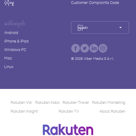
ပံ့ပိုးမှု
Customer Complaints Code
ဒေါင်းလုတ်
မြန်မာ
Android
iPhone & iPad
Windows PC
Mac
©
2026
Viber Media S.à r.l.
Linux
Rakuten Viki
Rakuten Kobo
Rakuten Travel
Rakuten Marketing
Rakuten Insight
Rakuten TV
About Rakuten