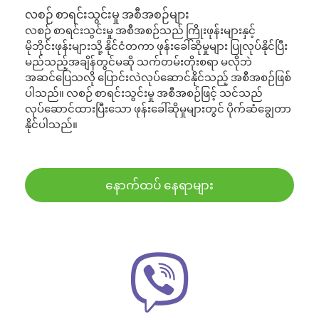
လစဉ် စာရင်းသွင်းမှု အစီအစဉ်များ
လစဉ် စာရင်းသွင်းမှု အစီအစဉ်သည် ကြိုးဖုန်းများနှင့်
မိုဘိုင်းဖုန်းများသို့ နိုင်ငံတကာ ဖုန်းခေါ်ဆိုမှုများ ပြုလုပ်နိုင်ပြီး
မည်သည့်အချိန်တွင်မဆို သက်တမ်းတိုးစရာ မလိုဘဲ
အဆင်ပြေသလို ပြောင်းလဲလုပ်ဆောင်နိုင်သည့် အစီအစဉ်ဖြစ်
ပါသည်။ လစဉ် စာရင်းသွင်းမှု အစီအစဉ်ဖြင့် သင်သည်
လုပ်ဆောင်ထားပြီးသော ဖုန်းခေါ်ဆိုမှုများတွင် ပိုက်ဆံချွေတာ
နိုင်ပါသည်။
နောက်ထပ် နေရာများ