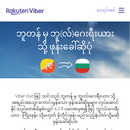
လော့ဂ်အင်
Togg
navig
ဘူတန် မှ ဘူ(လ်)ဂေးရီးယား
သို့ ဖုန်းခေါ်ဆိုပုံ
Viber Out ဖြင့် သင်သည် ဘူတန် မှ ဘူ(လ်)ဂေးရီးယား သို့
အရည်အသွေး ကောင်းမွန်သော ဖုန်းခေါ်ဆိုမှုများ လုပ်ဆောင်
နိုင်သည်။
တစ်မိနစ်လျှင် 4.2 ¢ ပမာဏမှစ၍ ဖြင့် ဘူ(လ်)ဂေးရီး
ယား - ကြိုးဖုန်း သို့မဟုတ် မိုဘိုင်းဖုန်း မည်သည့်နံပါတ်သို့မဆို
ဖုန်းခေါ်ဆိုပါ။