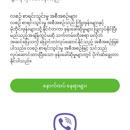
လစဉ် စာရင်းသွင်းမှု အစီအစဉ်များ
လစဉ် စာရင်းသွင်းမှု အစီအစဉ်သည် ကြိုးဖုန်းများနှင့်
မိုဘိုင်းဖုန်းများသို့ နိုင်ငံတကာ ဖုန်းခေါ်ဆိုမှုများ ပြုလုပ်နိုင်ပြီး
မည်သည့်အချိန်တွင်မဆို သက်တမ်းတိုးစရာ မလိုဘဲ
အဆင်ပြေသလို ပြောင်းလဲလုပ်ဆောင်နိုင်သည့် အစီအစဉ်ဖြစ်
ပါသည်။ လစဉ် စာရင်းသွင်းမှု အစီအစဉ်ဖြင့် သင်သည်
လုပ်ဆောင်ထားပြီးသော ဖုန်းခေါ်ဆိုမှုများတွင် ပိုက်ဆံချွေတာ
နိုင်ပါသည်။
နောက်ထပ် နေရာများ