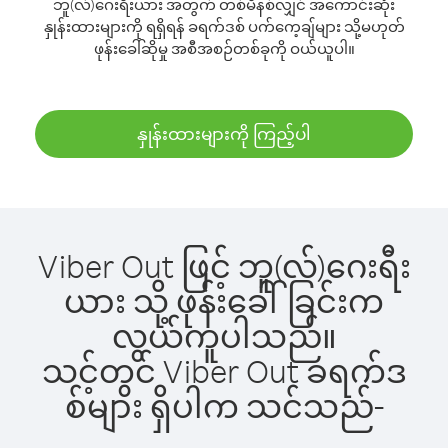
ဘူ(လ်)ဂေးရီးယား အတွက် တစ်မိနစ်လျှင် အကောင်းဆုံး
နှုန်းထားများကို ရရှိရန် ခရက်ဒစ် ပက်ကေ့ချ်များ သို့မဟုတ်
ဖုန်းခေါ်ဆိုမှု အစီအစဉ်တစ်ခုကို ဝယ်ယူပါ။
နှုန်းထားများကို ကြည့်ပါ
Viber Out ဖြင့် ဘူ(လ်)ဂေးရီး
ယား သို့ ဖုန်းခေါ်ခြင်းက
လွယ်ကူပါသည်။
သင့်တွင် Viber Out ခရက်ဒ
စ်များ ရှိပါက သင်သည်-