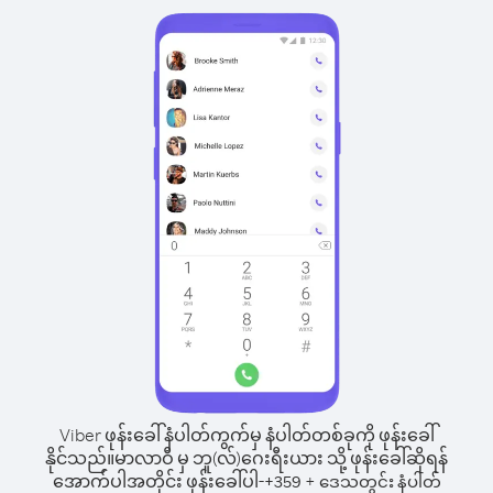
Viber ဖုန်းခေါ်နံပါတ်ကွက်မှ နံပါတ်တစ်ခုကို ဖုန်းခေါ်
နိုင်သည်။
မာလာဝီ မှ ဘူ(လ်)ဂေးရီးယား သို့ ဖုန်းခေါ်ဆိုရန်
အောက်ပါအတိုင်း ဖုန်းခေါ်ပါ-
+
+
359
ဒေသတွင်း နံပါတ်