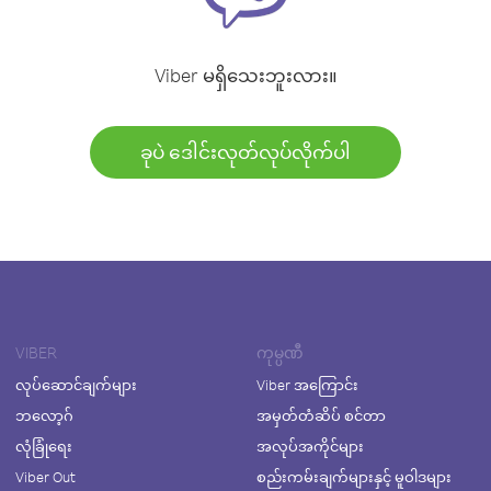
Viber မရှိသေးဘူးလား။
ခုပဲ ဒေါင်းလုတ်လုပ်လိုက်ပါ
VIBER
ကုမ္ပဏီ
လုပ်ဆောင်ချက်များ
Viber အကြောင်း
ဘလော့ဂ်
အမှတ်တံဆိပ် စင်တာ
လုံခြုံရေး
အလုပ်အကိုင်များ
Viber Out
စည်းကမ်းချက်များနှင့် မူဝါဒများ