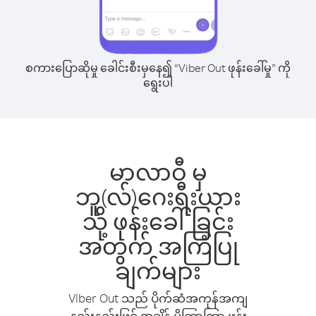
စကားပြောဆိုမှု ခေါင်းစီးမှနေ၍ “Viber Out ဖုန်းခေါ်မှု” ကို
ရွေးပါ
မာလာဝီ မှ
ဘူ(လ်)ဂေးရီးယား
သို့ ဖုန်းခေါ်ခြင်း
အတွက် အကြံပြု
ချက်များ
Viber Out သည် ပိုက်ဆံအကုန်အကျ
နည်းနည်းဖြင့် အချိန် ပိုကြာကြာ ဖုန်း