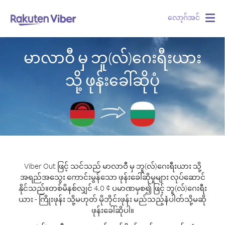
လော့ဂ်အင်
Togg
navig
မာလာဝီ မှ ဘူ(လ်)ဂေးရီးယား
သို့ ဖုန်းခေါ်ဆိုပုံ
Viber Out ဖြင့် သင်သည် မာလာဝီ မှ ဘူ(လ်)ဂေးရီးယား သို့
အရည်အသွေး ကောင်းမွန်သော ဖုန်းခေါ်ဆိုမှုများ လုပ်ဆောင်
နိုင်သည်။
တစ်မိနစ်လျှင် 4.0 ¢ ပမာဏမှစ၍ ဖြင့် ဘူ(လ်)ဂေးရီး
ယား - ကြိုးဖုန်း သို့မဟုတ် မိုဘိုင်းဖုန်း မည်သည့်နံပါတ်သို့မဆို
ဖုန်းခေါ်ဆိုပါ။