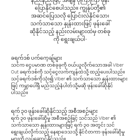
ပြောနိုင်စေပါသည်။ ကျွန်ုပ်တို့၏
အဆင်ပြေသလို ပြောင်းလဲနိုင်သော၊
သက်သာသော နှုန်းထားဖြင့် ဖုန်းခေါ်
ဆိုနိုင်သည့် နည်းလမ်းများထဲမှ တစ်ခု
ကို ရွေးချယ်ပါ-
ခရက်ဒစ် ပက်ကေ့ချ်များ
သင်က ငွေပမာဏ တစ်ခုခုကို ဝယ်ယူလိုက်သောအခါ Viber
Out ခရက်ဒစ်ကို သင့်ငွေလက်ကျန်ထဲသို့ ထည့်ပေးပါသည်။
သင့်ခရက်ဒစ်ကိုသုံး၍ Viber ၏ သက်သာသော နှုန်းထားများ
ဖြင့် ကမ္ဘာပေါ်ရှိ မည်သည့်နံပါတ်သို့မဆို ဖုန်းခေါ်ဆိုနိုင်
ပါသည်။
ရက် ၃၀ ဖုန်းခေါ်ဆိုနိုင်သည့် အစီအစဉ်များ
ရက် ၃၀ ဖုန်းခေါ်ဆိုမှု အစီအစဉ်ဖြင့် သင်သည် Viber ၏
သက်သာသော နှုန်းထားများဖြင့် ရက် ၃၀ အတွင်း သင်
ရွေးချယ်လိုက်သည့် နေရာဒေသသို့ နိုင်ငံတကာ ဖုန်းခေါ်ဆိုမှု
များကို လုပ်ဆောင်နိုင်သည်။