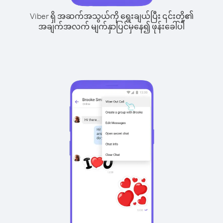
Viber ရှိ အဆက်အသွယ်ကို ရွေးချယ်ပြီး ၎င်းတို့၏
အချက်အလက် မျက်နှာပြင်မှနေ၍ ဖုန်းခေါ်ပါ