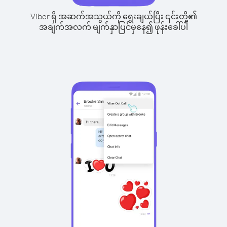
Viber ရှိ အဆက်အသွယ်ကို ရွေးချယ်ပြီး ၎င်းတို့၏
အချက်အလက် မျက်နှာပြင်မှနေ၍ ဖုန်းခေါ်ပါ