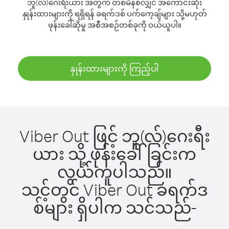
ဘူ(လ်)ဂေးရီးယား အတွက် တစ်မိနစ်လျှင် အကောင်းဆုံး
နှုန်းထားများကို ရရှိရန် ခရက်ဒစ် ပက်ကေ့ချ်များ သို့မဟုတ်
ဖုန်းခေါ်ဆိုမှု အစီအစဉ်တစ်ခုကို ဝယ်ယူပါ။
နှုန်းထားများကို ကြည့်ပါ
Viber Out ဖြင့် ဘူ(လ်)ဂေးရီး
ယား သို့ ဖုန်းခေါ်ခြင်းက
လွယ်ကူပါသည်။
သင့်တွင် Viber Out ခရက်ဒ
စ်များ ရှိပါက သင်သည်-