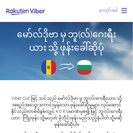
လော့ဂ်အင်
Togg
navig
မော်လ်ဒိုဗာ မှ ဘူ(လ်)ဂေးရီး
ယား သို့ ဖုန်းခေါ်ဆိုပုံ
Viber Out ဖြင့် သင်သည် မော်လ်ဒိုဗာ မှ ဘူ(လ်)ဂေးရီးယား သို့
အရည်အသွေး ကောင်းမွန်သော ဖုန်းခေါ်ဆိုမှုများ လုပ်ဆောင်
နိုင်သည်။
တစ်မိနစ်လျှင် 4.0 ¢ ပမာဏမှစ၍ ဖြင့် ဘူ(လ်)ဂေးရီး
ယား - ကြိုးဖုန်း သို့မဟုတ် မိုဘိုင်းဖုန်း မည်သည့်နံပါတ်သို့မဆို
ဖုန်းခေါ်ဆိုပါ။