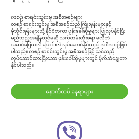
လစဉ် စာရင်းသွင်းမှု အစီအစဉ်များ
လစဉ် စာရင်းသွင်းမှု အစီအစဉ်သည် ကြိုးဖုန်းများနှင့်
မိုဘိုင်းဖုန်းများသို့ နိုင်ငံတကာ ဖုန်းခေါ်ဆိုမှုများ ပြုလုပ်နိုင်ပြီး
မည်သည့်အချိန်တွင်မဆို သက်တမ်းတိုးစရာ မလိုဘဲ
အဆင်ပြေသလို ပြောင်းလဲလုပ်ဆောင်နိုင်သည့် အစီအစဉ်ဖြစ်
ပါသည်။ လစဉ် စာရင်းသွင်းမှု အစီအစဉ်ဖြင့် သင်သည်
လုပ်ဆောင်ထားပြီးသော ဖုန်းခေါ်ဆိုမှုများတွင် ပိုက်ဆံချွေတာ
နိုင်ပါသည်။
နောက်ထပ် နေရာများ