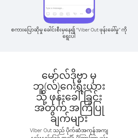
စကားပြောဆိုမှု ခေါင်းစီးမှနေ၍ “Viber Out ဖုန်းခေါ်မှု” ကို
ရွေးပါ
မော်လ်ဒိုဗာ မှ
ဘူ(လ်)ဂေးရီးယား
သို့ ဖုန်းခေါ်ခြင်း
အတွက် အကြံပြု
ချက်များ
Viber Out သည် ပိုက်ဆံအကုန်အကျ
နည်းနည်းဖြင့် အချိန် ပိုကြာကြာ ဖုန်း