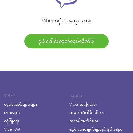
Viber မရှိသေးဘူးလား။
ခုပဲ ဒေါင်းလုတ်လုပ်လိုက်ပါ
VIBER
ကုမ္ပဏီ
လုပ်ဆောင်ချက်များ
Viber အကြောင်း
ဘလော့ဂ်
အမှတ်တံဆိပ် စင်တာ
လုံခြုံရေး
အလုပ်အကိုင်များ
Viber Out
စည်းကမ်းချက်များနှင့် မူဝါဒများ