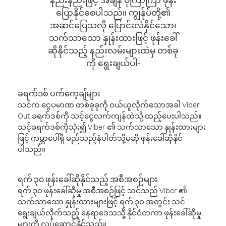
ပြောနိုင်စေပါသည်။ ကျွန်ုပ်တို့၏
အဆင်ပြေသလို ပြောင်းလဲနိုင်သော၊
သက်သာသော နှုန်းထားဖြင့် ဖုန်းခေါ်
ဆိုနိုင်သည့် နည်းလမ်းများထဲမှ တစ်ခု
ကို ရွေးချယ်ပါ-
ခရက်ဒစ် ပက်ကေ့ချ်များ
သင်က ငွေပမာဏ တစ်ခုခုကို ဝယ်ယူလိုက်သောအခါ Viber
Out ခရက်ဒစ်ကို သင့်ငွေလက်ကျန်ထဲသို့ ထည့်ပေးပါသည်။
သင့်ခရက်ဒစ်ကိုသုံး၍ Viber ၏ သက်သာသော နှုန်းထားများ
ဖြင့် ကမ္ဘာပေါ်ရှိ မည်သည့်နံပါတ်သို့မဆို ဖုန်းခေါ်ဆိုနိုင်
ပါသည်။
ရက် ၃၀ ဖုန်းခေါ်ဆိုနိုင်သည့် အစီအစဉ်များ
ရက် ၃၀ ဖုန်းခေါ်ဆိုမှု အစီအစဉ်ဖြင့် သင်သည် Viber ၏
သက်သာသော နှုန်းထားများဖြင့် ရက် ၃၀ အတွင်း သင်
ရွေးချယ်လိုက်သည့် နေရာဒေသသို့ နိုင်ငံတကာ ဖုန်းခေါ်ဆိုမှု
များကို လုပ်ဆောင်နိုင်သည်။