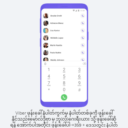
Viber ဖုန်းခေါ်နံပါတ်ကွက်မှ နံပါတ်တစ်ခုကို ဖုန်းခေါ်
နိုင်သည်။
မော်လ်ဒိုဗာ မှ ဘူ(လ်)ဂေးရီးယား သို့ ဖုန်းခေါ်ဆို
ရန် အောက်ပါအတိုင်း ဖုန်းခေါ်ပါ-
+
+
359
ဒေသတွင်း နံပါတ်