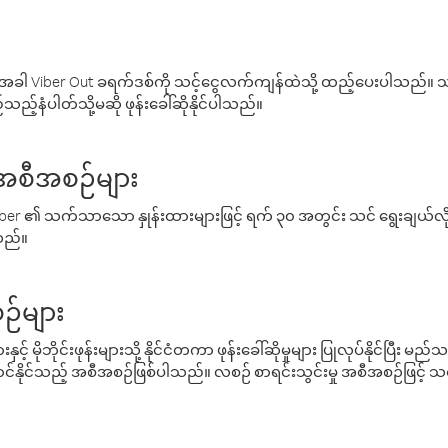
ါ Viber Out ခရက်ဒစ်ကို သင့်ငွေလက်ကျန်ထဲသို့ ထည့်ပေးပါသည်။ သင
ည့်နံပါတ်သို့မဆို ဖုန်းခေါ်ဆိုနိုင်ပါသည်။
် အစီအစဉ်များ
် Viber ၏ သက်သာသော နှုန်းထားများဖြင့် ရက် ၃၀ အတွင်း သင် ရွေးချယ်
်သည်။
ဉ်များ
့် မိုဘိုင်းဖုန်းများသို့ နိုင်ငံတကာ ဖုန်းခေါ်ဆိုမှုများ ပြုလုပ်နိုင်ပြီး
်နိုင်သည့် အစီအစဉ်ဖြစ်ပါသည်။ လစဉ် စာရင်းသွင်းမှု အစီအစဉ်ဖြင့်