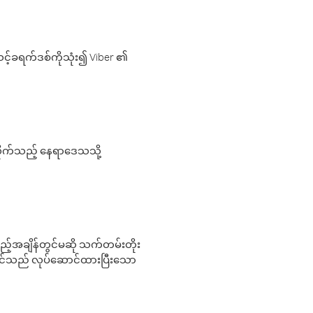
့်ခရက်ဒစ်ကိုသုံး၍ Viber ၏
လိုက်သည့် နေရာဒေသသို့
 မည်သည့်အချိန်တွင်မဆို သက်တမ်းတိုး
 သင်သည် လုပ်ဆောင်ထားပြီးသော