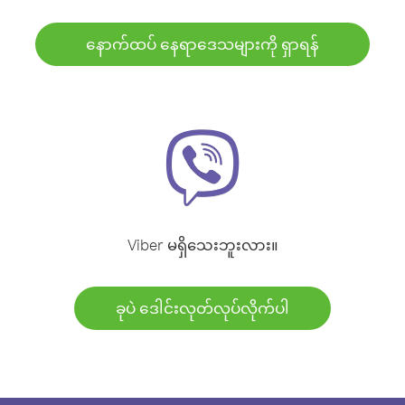
နောက်ထပ် နေရာဒေသများကို ရှာရန်
Viber မရှိသေးဘူးလား။
ခုပဲ ဒေါင်းလုတ်လုပ်လိုက်ပါ