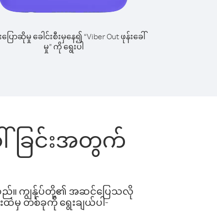
ြောဆိုမှု ခေါင်းစီးမှနေ၍ “Viber Out ဖုန်းခေါ်
မှု” ကို ရွေးပါ
းခေါ်ခြင်းအတွက်
ါသည်။ ကျွန်ုပ်တို့၏ အဆင်ပြေသလို
းထဲမှ တစ်ခုကို ရွေးချယ်ပါ-