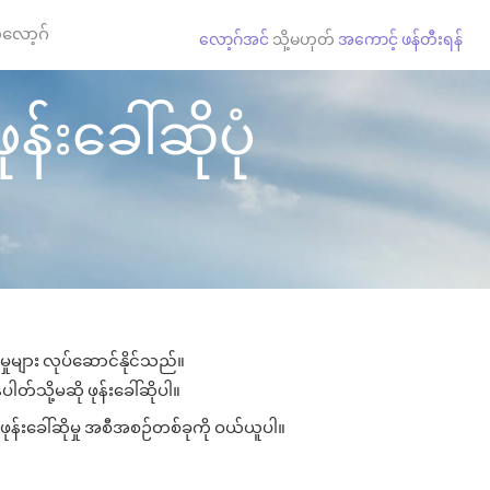
လော့ဂ်
လော့ဂ်အင်
သို့မဟုတ်
အကောင့် ဖန်တီးရန်
န်းခေါ်ဆိုပုံ
မှုများ လုပ်ဆောင်နိုင်သည်။
ါတ်သို့မဆို ဖုန်းခေါ်ဆိုပါ။
ဖုန်းခေါ်ဆိုမှု အစီအစဉ်တစ်ခုကို ဝယ်ယူပါ။