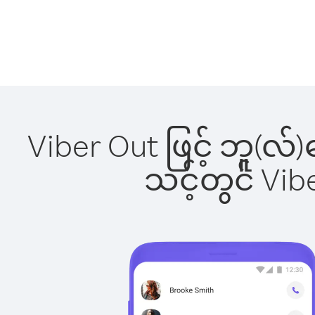
Viber Out ဖြင့် ဘူ(လ
သင့်တွင် Vi