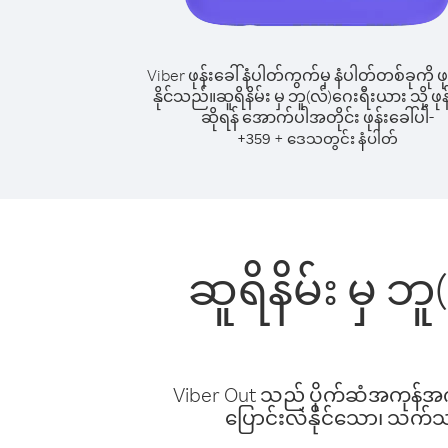
Viber ဖုန်းခေါ်နံပါတ်ကွက်မှ နံပါတ်တစ်ခုကို ဖု
နိုင်သည်။
ဆူရိနိမ်း မှ ဘူ(လ်)ဂေးရီးယား သို့ ဖုန
ဆိုရန် အောက်ပါအတိုင်း ဖုန်းခေါ်ပါ-
+
+
359
ဒေသတွင်း နံပါတ်
ဆူရိနိမ်း မှ ဘ
Viber Out သည် ပိုက်ဆံအကုန်အကျ 
ပြောင်းလဲနိုင်သော၊ သက်သာသ