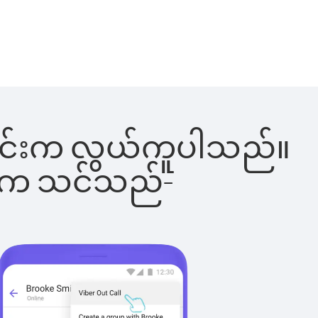
ါ်ခြင်းက လွယ်ကူပါသည်။
ိပါက သင်သည်-