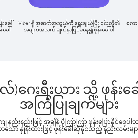
န်းခေါ်
Viber ရှိ အဆက်အသွယ်ကို ရွေးချယ်ပြီး ၎င်းတို့၏
စကားပ
်းခေါ်
အချက်အလက် မျက်နှာပြင်မှနေ၍ ဖုန်းခေါ်ပါ
ူ(လ်)ဂေးရီးယား သို့ ဖုန်
အကြံပြုချက်များ
နည်းနည်းဖြင့် အချိန် ပိုကြာကြာ ဖုန်းပြောနိုင်စေပ
ော နှုန်းထားဖြင့် ဖုန်းခေါ်ဆိုနိုင်သည့် နည်းလမ်းမျာ