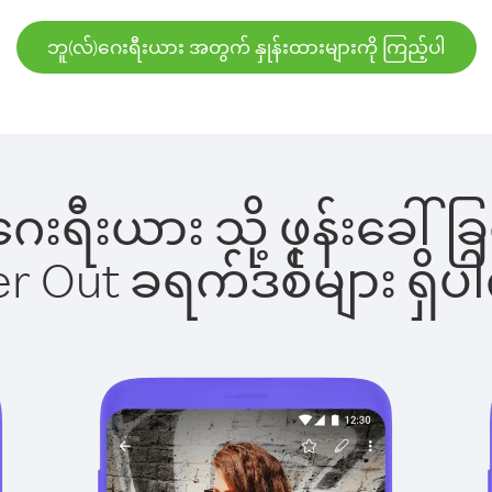
ဘူ(လ်)ဂေးရီးယား အတွက် နှုန်းထားများကို ကြည့်ပါ
်)ဂေးရီးယား သို့ ဖုန်းခေ
ber Out ခရက်ဒစ်များ ရှ