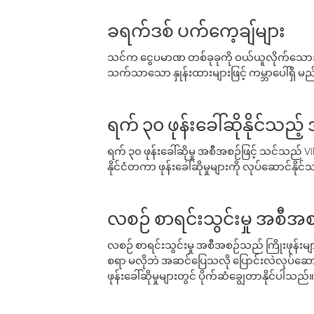
ခရက်ဒစ် ပက်ကေ့ချ်များ
သင်က ငွေပမာဏ တစ်ခုခုကို ဝယ်ယူလိုက်သောအခ
သက်သာသော နှုန်းထားများဖြင့် ကမ္ဘာပေါ်ရှိ မည်သ
ရက် ၃၀ ဖုန်းခေါ်ဆိုနိုင်သည့
ရက် ၃၀ ဖုန်းခေါ်ဆိုမှု အစီအစဉ်ဖြင့် သင်သည
နိုင်ငံတကာ ဖုန်းခေါ်ဆိုမှုများကို လုပ်ဆောင်နိုင
လစဉ် စာရင်းသွင်းမှု အစီအစ
လစဉ် စာရင်းသွင်းမှု အစီအစဉ်သည် ကြိုးဖုန်းများနှင
စရာ မလိုဘဲ အဆင်ပြေသလို ပြောင်းလဲလုပ်ဆောင
ဖုန်းခေါ်ဆိုမှုများတွင် ပိုက်ဆံချွေတာနိုင်ပါသည်။