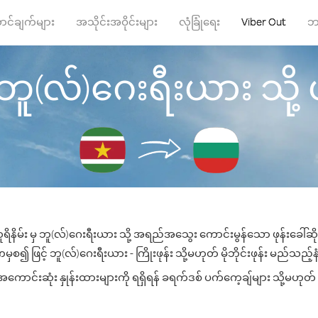
ာင်ချက်များ
အသိုင်းအဝိုင်းများ
လုံခြုံရေး
Viber Out
ဘ
 ဘူ(လ်)ဂေးရီးယား သို့ ဖု
ရိနိမ်း မှ ဘူ(လ်)ဂေးရီးယား သို့ အရည်အသွေး ကောင်းမွန်သော ဖုန်းခေါ်ဆို
စ၍ ဖြင့် ဘူ(လ်)ဂေးရီးယား - ကြိုးဖုန်း သို့မဟုတ် မိုဘိုင်းဖုန်း မည်သည့်နံပ
ာင်းဆုံး နှုန်းထားများကို ရရှိရန် ခရက်ဒစ် ပက်ကေ့ချ်များ သို့မဟုတ် 