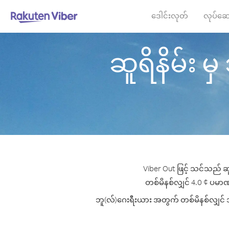
ဒေါင်းလုတ်
လုပ်ဆေ
ဆူရိနိမ်း မှ
Viber Out ဖြင့် သင်သည် ဆူ
တစ်မိနစ်လျှင် 4.0 ¢ ပမာဏမှ
ဘူ(လ်)ဂေးရီးယား အတွက် တစ်မိနစ်လျှင် အကေ