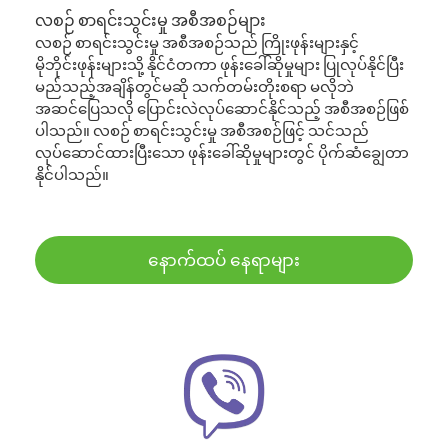
လစဉ် စာရင်းသွင်းမှု အစီအစဉ်များ
လစဉ် စာရင်းသွင်းမှု အစီအစဉ်သည် ကြိုးဖုန်းများနှင့်
မိုဘိုင်းဖုန်းများသို့ နိုင်ငံတကာ ဖုန်းခေါ်ဆိုမှုများ ပြုလုပ်နိုင်ပြီး
မည်သည့်အချိန်တွင်မဆို သက်တမ်းတိုးစရာ မလိုဘဲ
အဆင်ပြေသလို ပြောင်းလဲလုပ်ဆောင်နိုင်သည့် အစီအစဉ်ဖြစ်
ပါသည်။ လစဉ် စာရင်းသွင်းမှု အစီအစဉ်ဖြင့် သင်သည်
လုပ်ဆောင်ထားပြီးသော ဖုန်းခေါ်ဆိုမှုများတွင် ပိုက်ဆံချွေတာ
နိုင်ပါသည်။
နောက်ထပ် နေရာများ