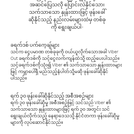
အဆင်ပြေသလို ပြောင်းလဲနိုင်သော၊
သက်သာသော နှုန်းထားဖြင့် ဖုန်းခေါ်
ဆိုနိုင်သည့် နည်းလမ်းများထဲမှ တစ်ခု
ကို ရွေးချယ်ပါ-
ခရက်ဒစ် ပက်ကေ့ချ်များ
သင်က ငွေပမာဏ တစ်ခုခုကို ဝယ်ယူလိုက်သောအခါ Viber
Out ခရက်ဒစ်ကို သင့်ငွေလက်ကျန်ထဲသို့ ထည့်ပေးပါသည်။
သင့်ခရက်ဒစ်ကိုသုံး၍ Viber ၏ သက်သာသော နှုန်းထားများ
ဖြင့် ကမ္ဘာပေါ်ရှိ မည်သည့်နံပါတ်သို့မဆို ဖုန်းခေါ်ဆိုနိုင်
ပါသည်။
ရက် ၃၀ ဖုန်းခေါ်ဆိုနိုင်သည့် အစီအစဉ်များ
ရက် ၃၀ ဖုန်းခေါ်ဆိုမှု အစီအစဉ်ဖြင့် သင်သည် Viber ၏
သက်သာသော နှုန်းထားများဖြင့် ရက် ၃၀ အတွင်း သင်
ရွေးချယ်လိုက်သည့် နေရာဒေသသို့ နိုင်ငံတကာ ဖုန်းခေါ်ဆိုမှု
များကို လုပ်ဆောင်နိုင်သည်။