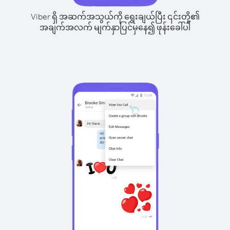
Viber ရှိ အဆက်အသွယ်ကို ရွေးချယ်ပြီး ၎င်းတို့၏
အချက်အလက် မျက်နှာပြင်မှနေ၍ ဖုန်းခေါ်ပါ