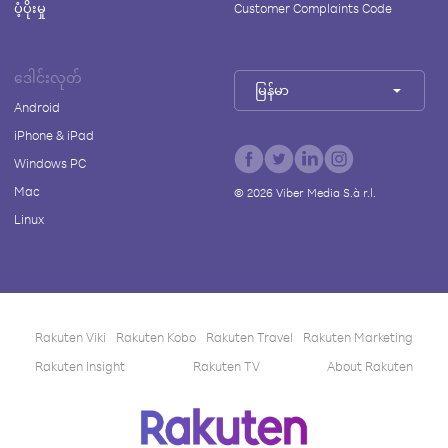
ပံ့ပိုးမှု
Customer Complaints Code
ဒေါင်းလုတ်
မြန်မာ
Android
iPhone & iPad
Windows PC
Mac
©
2026
Viber Media S.à r.l.
Linux
Rakuten Viki
Rakuten Kobo
Rakuten Travel
Rakuten Marketing
Rakuten Insight
Rakuten TV
About Rakuten