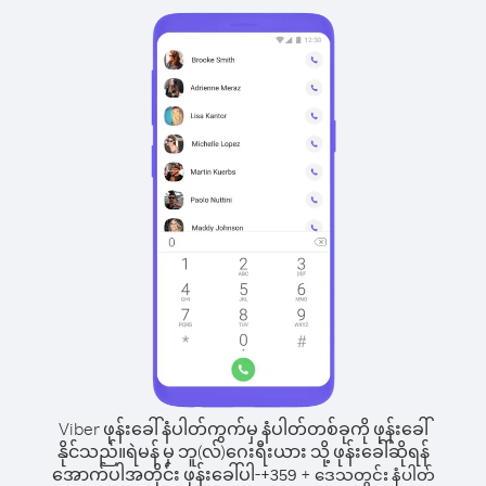
Viber ဖုန်းခေါ်နံပါတ်ကွက်မှ နံပါတ်တစ်ခုကို ဖုန်းခေါ်
နိုင်သည်။
ရဲမန် မှ ဘူ(လ်)ဂေးရီးယား သို့ ဖုန်းခေါ်ဆိုရန်
အောက်ပါအတိုင်း ဖုန်းခေါ်ပါ-
+
+
359
ဒေသတွင်း နံပါတ်