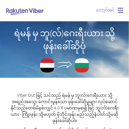
လော့ဂ်အင်
Togg
navig
ရဲမန် မှ ဘူ(လ်)ဂေးရီးယား သို့
ဖုန်းခေါ်ဆိုပုံ
Viber Out ဖြင့် သင်သည် ရဲမန် မှ ဘူ(လ်)ဂေးရီးယား သို့
အရည်အသွေး ကောင်းမွန်သော ဖုန်းခေါ်ဆိုမှုများ လုပ်ဆောင်
နိုင်သည်။
တစ်မိနစ်လျှင် 4.0 ¢ ပမာဏမှစ၍ ဖြင့် ဘူ(လ်)ဂေးရီး
ယား - ကြိုးဖုန်း သို့မဟုတ် မိုဘိုင်းဖုန်း မည်သည့်နံပါတ်သို့မဆို
ဖုန်းခေါ်ဆိုပါ။