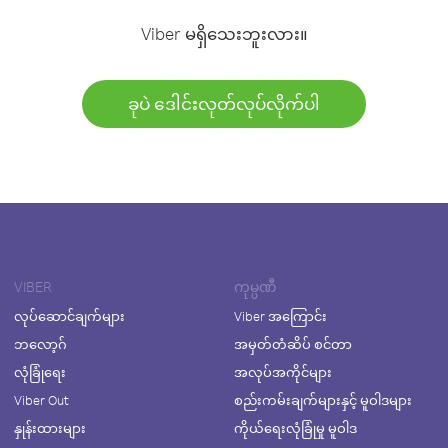
Viber မရှိသေးဘူးလား။
ခုပဲ ဒေါင်းလုတ်လုပ်လိုက်ပါ
VIBER
ကုမ္ပဏီ
လုပ်ဆောင်ချက်များ
Viber အကြောင်း
ဘလော့ဂ်
အမှတ်တံဆိပ် စင်တာ
လုံခြုံရေး
အလုပ်အကိုင်များ
Viber Out
စည်းကမ်းချက်များနှင့် မူဝါဒများ
နှုန်းထားများ
ကိုယ်ရေးလုံခြုံမှု မူဝါဒ