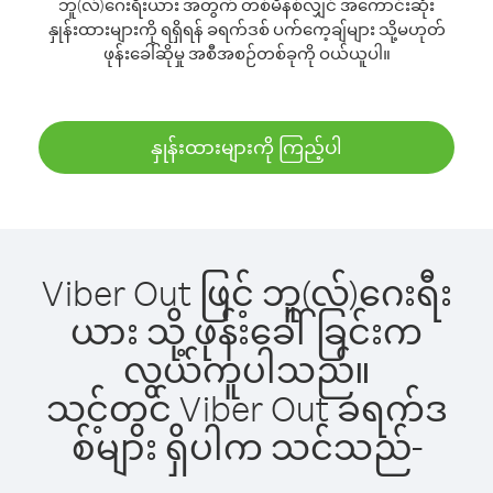
ဘူ(လ်)ဂေးရီးယား အတွက် တစ်မိနစ်လျှင် အကောင်းဆုံး
နှုန်းထားများကို ရရှိရန် ခရက်ဒစ် ပက်ကေ့ချ်များ သို့မဟုတ်
ဖုန်းခေါ်ဆိုမှု အစီအစဉ်တစ်ခုကို ဝယ်ယူပါ။
နှုန်းထားများကို ကြည့်ပါ
Viber Out ဖြင့် ဘူ(လ်)ဂေးရီး
ယား သို့ ဖုန်းခေါ်ခြင်းက
လွယ်ကူပါသည်။
သင့်တွင် Viber Out ခရက်ဒ
စ်များ ရှိပါက သင်သည်-