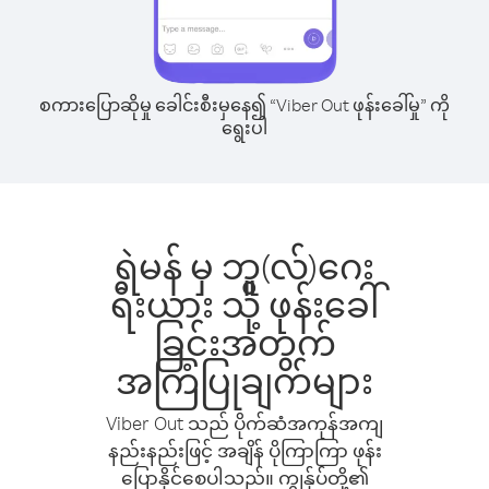
စကားပြောဆိုမှု ခေါင်းစီးမှနေ၍ “Viber Out ဖုန်းခေါ်မှု” ကို
ရွေးပါ
ရဲမန် မှ ဘူ(လ်)ဂေး
ရီးယား သို့ ဖုန်းခေါ်
ခြင်းအတွက်
အကြံပြုချက်များ
Viber Out သည် ပိုက်ဆံအကုန်အကျ
နည်းနည်းဖြင့် အချိန် ပိုကြာကြာ ဖုန်း
ပြောနိုင်စေပါသည်။ ကျွန်ုပ်တို့၏