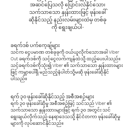
အဆင်ပြေသလို ပြောင်းလဲနိုင်သော၊
သက်သာသော နှုန်းထားဖြင့် ဖုန်းခေါ်
ဆိုနိုင်သည့် နည်းလမ်းများထဲမှ တစ်ခု
ကို ရွေးချယ်ပါ-
ခရက်ဒစ် ပက်ကေ့ချ်များ
သင်က ငွေပမာဏ တစ်ခုခုကို ဝယ်ယူလိုက်သောအခါ Viber
Out ခရက်ဒစ်ကို သင့်ငွေလက်ကျန်ထဲသို့ ထည့်ပေးပါသည်။
သင့်ခရက်ဒစ်ကိုသုံး၍ Viber ၏ သက်သာသော နှုန်းထားများ
ဖြင့် ကမ္ဘာပေါ်ရှိ မည်သည့်နံပါတ်သို့မဆို ဖုန်းခေါ်ဆိုနိုင်
ပါသည်။
ရက် ၃၀ ဖုန်းခေါ်ဆိုနိုင်သည့် အစီအစဉ်များ
ရက် ၃၀ ဖုန်းခေါ်ဆိုမှု အစီအစဉ်ဖြင့် သင်သည် Viber ၏
သက်သာသော နှုန်းထားများဖြင့် ရက် ၃၀ အတွင်း သင်
ရွေးချယ်လိုက်သည့် နေရာဒေသသို့ နိုင်ငံတကာ ဖုန်းခေါ်ဆိုမှု
များကို လုပ်ဆောင်နိုင်သည်။