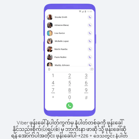
Viber ဖုန်းခေါ်နံပါတ်ကွက်မှ နံပါတ်တစ်ခုကို ဖုန်းခေါ်
နိုင်သည်။
စိုက်(ပ်)ရပ်(စ်) မှ ဘာကီးနာ ဖာဆို သို့ ဖုန်းခေါ်ဆို
ရန် အောက်ပါအတိုင်း ဖုန်းခေါ်ပါ-
+
+
226
ဒေသတွင်း နံပါတ်