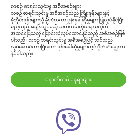
လစဉ် စာရင်းသွင်းမှု အစီအစဉ်များ
လစဉ် စာရင်းသွင်းမှု အစီအစဉ်သည် ကြိုးဖုန်းများနှင့်
မိုဘိုင်းဖုန်းများသို့ နိုင်ငံတကာ ဖုန်းခေါ်ဆိုမှုများ ပြုလုပ်နိုင်ပြီး
မည်သည့်အချိန်တွင်မဆို သက်တမ်းတိုးစရာ မလိုဘဲ
အဆင်ပြေသလို ပြောင်းလဲလုပ်ဆောင်နိုင်သည့် အစီအစဉ်ဖြစ်
ပါသည်။ လစဉ် စာရင်းသွင်းမှု အစီအစဉ်ဖြင့် သင်သည်
လုပ်ဆောင်ထားပြီးသော ဖုန်းခေါ်ဆိုမှုများတွင် ပိုက်ဆံချွေတာ
နိုင်ပါသည်။
နောက်ထပ် နေရာများ