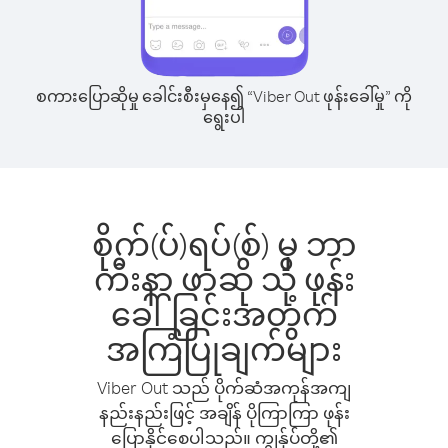
စကားပြောဆိုမှု ခေါင်းစီးမှနေ၍ “Viber Out ဖုန်းခေါ်မှု” ကို
ရွေးပါ
စိုက်(ပ်)ရပ်(စ်) မှ ဘာ
ကီးနာ ဖာဆို သို့ ဖုန်း
ခေါ်ခြင်းအတွက်
အကြံပြုချက်များ
Viber Out သည် ပိုက်ဆံအကုန်အကျ
နည်းနည်းဖြင့် အချိန် ပိုကြာကြာ ဖုန်း
ပြောနိုင်စေပါသည်။ ကျွန်ုပ်တို့၏