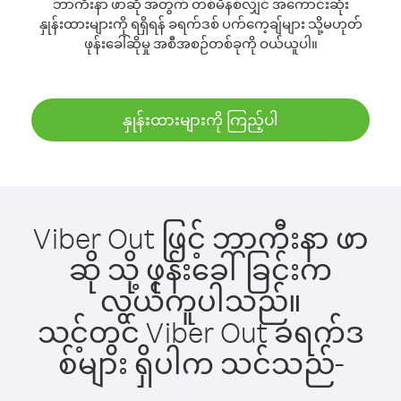
ဘာကီးနာ ဖာဆို အတွက် တစ်မိနစ်လျှင် အကောင်းဆုံး
နှုန်းထားများကို ရရှိရန် ခရက်ဒစ် ပက်ကေ့ချ်များ သို့မဟုတ်
ဖုန်းခေါ်ဆိုမှု အစီအစဉ်တစ်ခုကို ဝယ်ယူပါ။
နှုန်းထားများကို ကြည့်ပါ
Viber Out ဖြင့် ဘာကီးနာ ဖာ
ဆို သို့ ဖုန်းခေါ်ခြင်းက
လွယ်ကူပါသည်။
သင့်တွင် Viber Out ခရက်ဒ
စ်များ ရှိပါက သင်သည်-