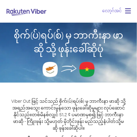
လော့ဂ်အင်
Togg
navig
စိုက်(ပ်)ရပ်(စ်) မှ ဘာကီးနာ ဖာ
ဆို သို့ ဖုန်းခေါ်ဆိုပုံ
Viber Out ဖြင့် သင်သည် စိုက်(ပ်)ရပ်(စ်) မှ ဘာကီးနာ ဖာဆို သို့
အရည်အသွေး ကောင်းမွန်သော ဖုန်းခေါ်ဆိုမှုများ လုပ်ဆောင်
နိုင်သည်။
တစ်မိနစ်လျှင် 51.2 ¢ ပမာဏမှစ၍ ဖြင့် ဘာကီးနာ
ဖာဆို - ကြိုးဖုန်း သို့မဟုတ် မိုဘိုင်းဖုန်း မည်သည့်နံပါတ်သို့မ
ဆို ဖုန်းခေါ်ဆိုပါ။