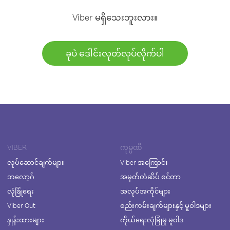
Viber မရှိသေးဘူးလား။
ခုပဲ ဒေါင်းလုတ်လုပ်လိုက်ပါ
VIBER
ကုမ္ပဏီ
လုပ်ဆောင်ချက်များ
Viber အကြောင်း
ဘလော့ဂ်
အမှတ်တံဆိပ် စင်တာ
လုံခြုံရေး
အလုပ်အကိုင်များ
Viber Out
စည်းကမ်းချက်များနှင့် မူဝါဒများ
နှုန်းထားများ
ကိုယ်ရေးလုံခြုံမှု မူဝါဒ