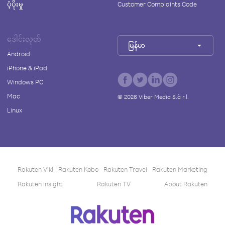
ပံ့ပိုးမှု
Customer Complaints Code
ဒေါင်းလုတ်
မြန်မာ
Android
iPhone & iPad
Windows PC
Mac
©
2026
Viber Media S.à r.l.
Linux
Rakuten Viki
Rakuten Kobo
Rakuten Travel
Rakuten Marketing
Rakuten Insight
Rakuten TV
About Rakuten