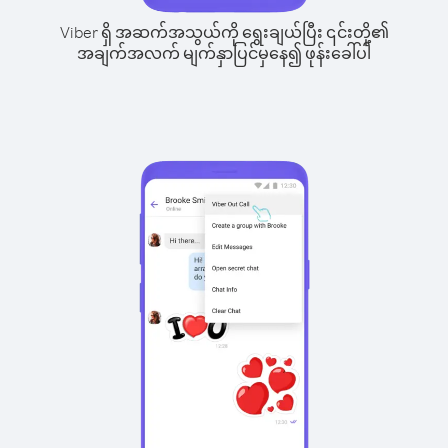
Viber ရှိ အဆက်အသွယ်ကို ရွေးချယ်ပြီး ၎င်းတို့၏
အချက်အလက် မျက်နှာပြင်မှနေ၍ ဖုန်းခေါ်ပါ