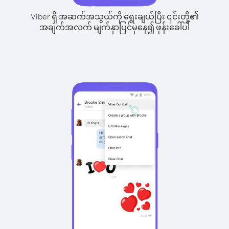
Viber ရှိ အဆက်အသွယ်ကို ရွေးချယ်ပြီး ၎င်းတို့၏
အချက်အလက် မျက်နှာပြင်မှနေ၍ ဖုန်းခေါ်ပါ