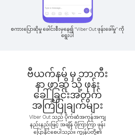
စကားပြောဆိုမှု ခေါင်းစီးမှနေ၍ “Viber Out ဖုန်းခေါ်မှု” ကို
ရွေးပါ
ဗီယက်နမ် မှ ဘာကီး
နာ ဖာဆို သို့ ဖုန်း
ခေါ်ခြင်းအတွက်
အကြံပြုချက်များ
Viber Out သည် ပိုက်ဆံအကုန်အကျ
နည်းနည်းဖြင့် အချိန် ပိုကြာကြာ ဖုန်း
ပြောနိုင်စေပါသည်။ ကျွန်ုပ်တို့၏