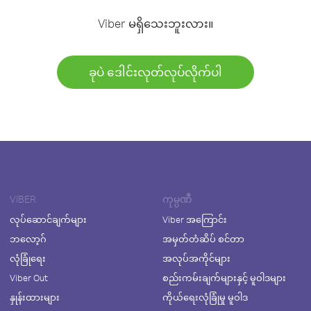
Viber မရှိသေးဘူးလား။
ခုပဲ ဒေါင်းလုတ်လုပ်လိုက်ပါ
VIBER
ကုမ္ပဏီ
လုပ်ဆောင်ချက်များ
Viber အကြောင်း
ဘလော့ဂ်
အမှတ်တံဆိပ် စင်တာ
လုံခြုံရေး
အလုပ်အကိုင်များ
Viber Out
စည်းကမ်းချက်များနှင့် မူဝါဒများ
နှုန်းထားများ
ကိုယ်ရေးလုံခြုံမှု မူဝါဒ