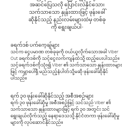
အဆင်ပြေသလို ပြောင်းလဲနိုင်သော၊
သက်သာသော နှုန်းထားဖြင့် ဖုန်းခေါ်
ဆိုနိုင်သည့် နည်းလမ်းများထဲမှ တစ်ခု
ကို ရွေးချယ်ပါ-
ခရက်ဒစ် ပက်ကေ့ချ်များ
သင်က ငွေပမာဏ တစ်ခုခုကို ဝယ်ယူလိုက်သောအခါ Viber
Out ခရက်ဒစ်ကို သင့်ငွေလက်ကျန်ထဲသို့ ထည့်ပေးပါသည်။
သင့်ခရက်ဒစ်ကိုသုံး၍ Viber ၏ သက်သာသော နှုန်းထားများ
ဖြင့် ကမ္ဘာပေါ်ရှိ မည်သည့်နံပါတ်သို့မဆို ဖုန်းခေါ်ဆိုနိုင်
ပါသည်။
ရက် ၃၀ ဖုန်းခေါ်ဆိုနိုင်သည့် အစီအစဉ်များ
ရက် ၃၀ ဖုန်းခေါ်ဆိုမှု အစီအစဉ်ဖြင့် သင်သည် Viber ၏
သက်သာသော နှုန်းထားများဖြင့် ရက် ၃၀ အတွင်း သင်
ရွေးချယ်လိုက်သည့် နေရာဒေသသို့ နိုင်ငံတကာ ဖုန်းခေါ်ဆိုမှု
များကို လုပ်ဆောင်နိုင်သည်။