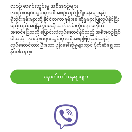
လစဉ် စာရင်းသွင်းမှု အစီအစဉ်များ
လစဉ် စာရင်းသွင်းမှု အစီအစဉ်သည် ကြိုးဖုန်းများနှင့်
မိုဘိုင်းဖုန်းများသို့ နိုင်ငံတကာ ဖုန်းခေါ်ဆိုမှုများ ပြုလုပ်နိုင်ပြီး
မည်သည့်အချိန်တွင်မဆို သက်တမ်းတိုးစရာ မလိုဘဲ
အဆင်ပြေသလို ပြောင်းလဲလုပ်ဆောင်နိုင်သည့် အစီအစဉ်ဖြစ်
ပါသည်။ လစဉ် စာရင်းသွင်းမှု အစီအစဉ်ဖြင့် သင်သည်
လုပ်ဆောင်ထားပြီးသော ဖုန်းခေါ်ဆိုမှုများတွင် ပိုက်ဆံချွေတာ
နိုင်ပါသည်။
နောက်ထပ် နေရာများ