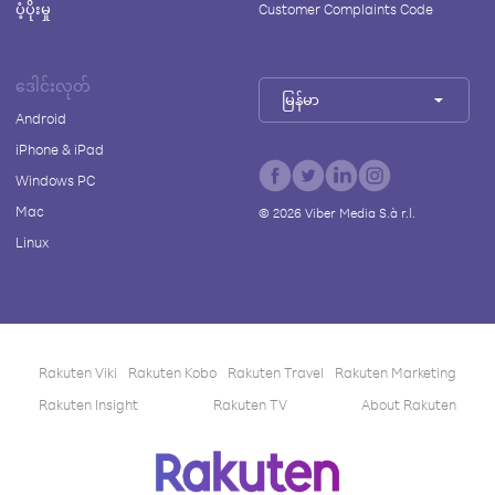
ပံ့ပိုးမှု
Customer Complaints Code
ဒေါင်းလုတ်
မြန်မာ
Android
iPhone & iPad
Windows PC
Mac
©
2026
Viber Media S.à r.l.
Linux
Rakuten Viki
Rakuten Kobo
Rakuten Travel
Rakuten Marketing
Rakuten Insight
Rakuten TV
About Rakuten