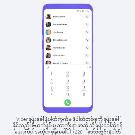
Viber ဖုန်းခေါ်နံပါတ်ကွက်မှ နံပါတ်တစ်ခုကို ဖုန်းခေါ်
နိုင်သည်။
ဗီယက်နမ် မှ ဘာကီးနာ ဖာဆို သို့ ဖုန်းခေါ်ဆိုရန်
အောက်ပါအတိုင်း ဖုန်းခေါ်ပါ-
+
+
226
ဒေသတွင်း နံပါတ်