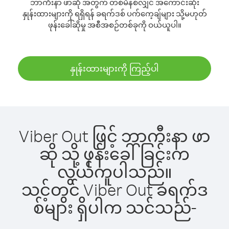
ဘာကီးနာ ဖာဆို အတွက် တစ်မိနစ်လျှင် အကောင်းဆုံး
နှုန်းထားများကို ရရှိရန် ခရက်ဒစ် ပက်ကေ့ချ်များ သို့မဟုတ်
ဖုန်းခေါ်ဆိုမှု အစီအစဉ်တစ်ခုကို ဝယ်ယူပါ။
နှုန်းထားများကို ကြည့်ပါ
Viber Out ဖြင့် ဘာကီးနာ ဖာ
ဆို သို့ ဖုန်းခေါ်ခြင်းက
လွယ်ကူပါသည်။
သင့်တွင် Viber Out ခရက်ဒ
စ်များ ရှိပါက သင်သည်-