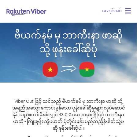
လော့ဂ်အင်
Togg
navig
ဗီယက်နမ် မှ ဘာကီးနာ ဖာဆို
သို့ ဖုန်းခေါ်ဆိုပုံ
Viber Out ဖြင့် သင်သည် ဗီယက်နမ် မှ ဘာကီးနာ ဖာဆို သို့
အရည်အသွေး ကောင်းမွန်သော ဖုန်းခေါ်ဆိုမှုများ လုပ်ဆောင်
နိုင်သည်။
တစ်မိနစ်လျှင် 43.0 ¢ ပမာဏမှစ၍ ဖြင့် ဘာကီးနာ
ဖာဆို - ကြိုးဖုန်း သို့မဟုတ် မိုဘိုင်းဖုန်း မည်သည့်နံပါတ်သို့မ
ဆို ဖုန်းခေါ်ဆိုပါ။