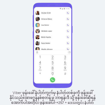
Viber ဖုန်းခေါ်နံပါတ်ကွက်မှ နံပါတ်တစ်ခုကို ဖုန်းခေါ်
နိုင်သည်။
အာဖဂ္ဂန်နစ်စတန် မှ ဘာရုန်းဒီ သို့ ဖုန်းခေါ်ဆိုရန်
အောက်ပါအတိုင်း ဖုန်းခေါ်ပါ-
+
+
257
ဒေသတွင်း နံပါတ်