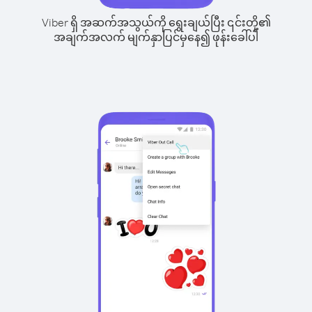
Viber ရှိ အဆက်အသွယ်ကို ရွေးချယ်ပြီး ၎င်းတို့၏
အချက်အလက် မျက်နှာပြင်မှနေ၍ ဖုန်းခေါ်ပါ