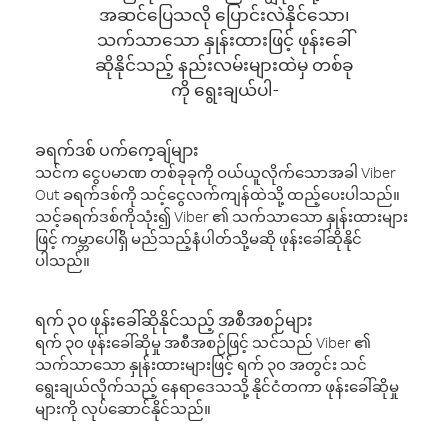
အဆင်ပြေသလို ပြောင်းလဲနိုင်သော၊
သက်သာသော နှုန်းထားဖြင့် ဖုန်းခေါ်
ဆိုနိုင်သည့် နည်းလမ်းများထဲမှ တစ်ခု
ကို ရွေးချယ်ပါ-
ခရက်ဒစ် ပက်ကေ့ချ်များ
သင်က ငွေပမာဏ တစ်ခုခုကို ဝယ်ယူလိုက်သောအခါ Viber
Out ခရက်ဒစ်ကို သင့်ငွေလက်ကျန်ထဲသို့ ထည့်ပေးပါသည်။
သင့်ခရက်ဒစ်ကိုသုံး၍ Viber ၏ သက်သာသော နှုန်းထားများ
ဖြင့် ကမ္ဘာပေါ်ရှိ မည်သည့်နံပါတ်သို့မဆို ဖုန်းခေါ်ဆိုနိုင်
ပါသည်။
ရက် ၃၀ ဖုန်းခေါ်ဆိုနိုင်သည့် အစီအစဉ်များ
ရက် ၃၀ ဖုန်းခေါ်ဆိုမှု အစီအစဉ်ဖြင့် သင်သည် Viber ၏
သက်သာသော နှုန်းထားများဖြင့် ရက် ၃၀ အတွင်း သင်
ရွေးချယ်လိုက်သည့် နေရာဒေသသို့ နိုင်ငံတကာ ဖုန်းခေါ်ဆိုမှု
များကို လုပ်ဆောင်နိုင်သည်။