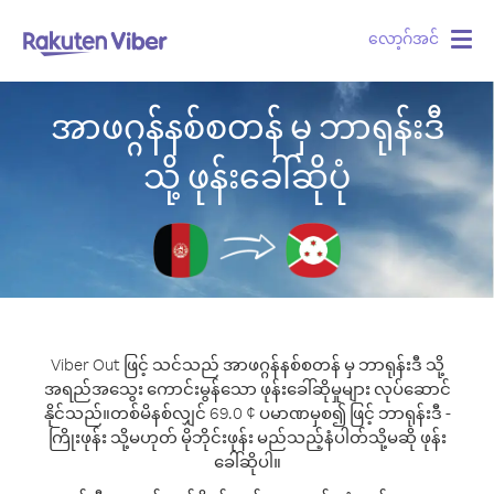
လော့ဂ်အင်
Togg
navig
အာဖဂ္ဂန်နစ်စတန် မှ ဘာရုန်းဒီ
သို့ ဖုန်းခေါ်ဆိုပုံ
Viber Out ဖြင့် သင်သည် အာဖဂ္ဂန်နစ်စတန် မှ ဘာရုန်းဒီ သို့
အရည်အသွေး ကောင်းမွန်သော ဖုန်းခေါ်ဆိုမှုများ လုပ်ဆောင်
နိုင်သည်။
တစ်မိနစ်လျှင် 69.0 ¢ ပမာဏမှစ၍ ဖြင့် ဘာရုန်းဒီ -
ကြိုးဖုန်း သို့မဟုတ် မိုဘိုင်းဖုန်း မည်သည့်နံပါတ်သို့မဆို ဖုန်း
ခေါ်ဆိုပါ။