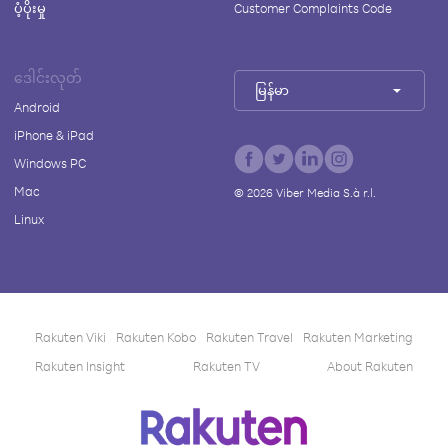
ပံ့ပိုးမှု
Customer Complaints Code
ဒေါင်းလုတ်
မြန်မာ
Android
iPhone & iPad
Windows PC
Mac
©
2026
Viber Media S.à r.l.
Linux
Rakuten Viki
Rakuten Kobo
Rakuten Travel
Rakuten Marketing
Rakuten Insight
Rakuten TV
About Rakuten