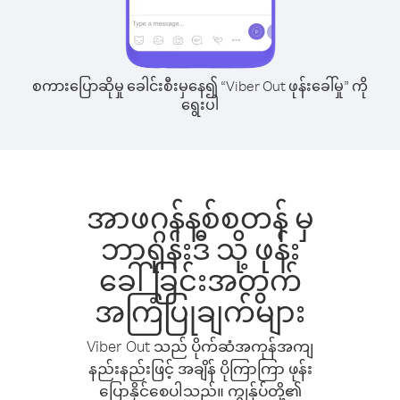
စကားပြောဆိုမှု ခေါင်းစီးမှနေ၍ “Viber Out ဖုန်းခေါ်မှု” ကို
ရွေးပါ
အာဖဂ္ဂန်နစ်စတန် မှ
ဘာရုန်းဒီ သို့ ဖုန်း
ခေါ်ခြင်းအတွက်
အကြံပြုချက်များ
Viber Out သည် ပိုက်ဆံအကုန်အကျ
နည်းနည်းဖြင့် အချိန် ပိုကြာကြာ ဖုန်း
ပြောနိုင်စေပါသည်။ ကျွန်ုပ်တို့၏