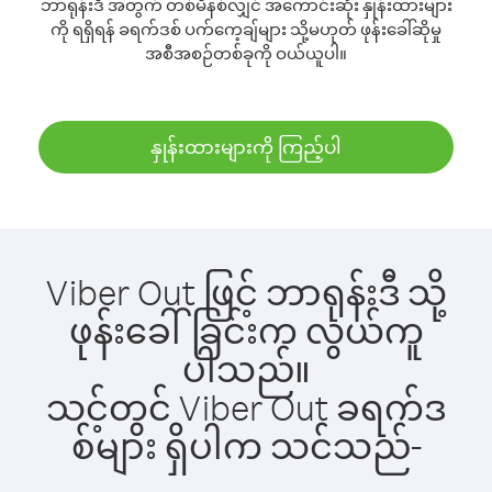
ဘာရုန်းဒီ အတွက် တစ်မိနစ်လျှင် အကောင်းဆုံး နှုန်းထားများ
ကို ရရှိရန် ခရက်ဒစ် ပက်ကေ့ချ်များ သို့မဟုတ် ဖုန်းခေါ်ဆိုမှု
အစီအစဉ်တစ်ခုကို ဝယ်ယူပါ။
နှုန်းထားများကို ကြည့်ပါ
Viber Out ဖြင့် ဘာရုန်းဒီ သို့
ဖုန်းခေါ်ခြင်းက လွယ်ကူ
ပါသည်။
သင့်တွင် Viber Out ခရက်ဒ
စ်များ ရှိပါက သင်သည်-