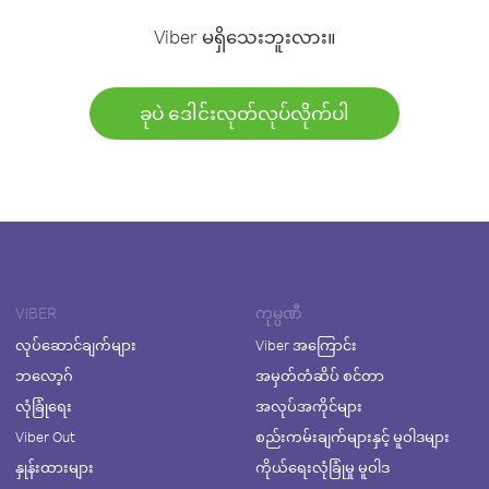
Viber မရှိသေးဘူးလား။
ခုပဲ ဒေါင်းလုတ်လုပ်လိုက်ပါ
VIBER
ကုမ္ပဏီ
လုပ်ဆောင်ချက်များ
Viber အကြောင်း
ဘလော့ဂ်
အမှတ်တံဆိပ် စင်တာ
လုံခြုံရေး
အလုပ်အကိုင်များ
Viber Out
စည်းကမ်းချက်များနှင့် မူဝါဒများ
နှုန်းထားများ
ကိုယ်ရေးလုံခြုံမှု မူဝါဒ