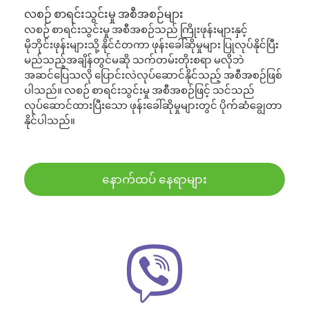
လစဉ် စာရင်းသွင်းမှု အစီအစဉ်များ
လစဉ် စာရင်းသွင်းမှု အစီအစဉ်သည် ကြိုးဖုန်းများနှင့်
မိုဘိုင်းဖုန်းများသို့ နိုင်ငံတကာ ဖုန်းခေါ်ဆိုမှုများ ပြုလုပ်နိုင်ပြီး
မည်သည့်အချိန်တွင်မဆို သက်တမ်းတိုးစရာ မလိုဘဲ
အဆင်ပြေသလို ပြောင်းလဲလုပ်ဆောင်နိုင်သည့် အစီအစဉ်ဖြစ်
ပါသည်။ လစဉ် စာရင်းသွင်းမှု အစီအစဉ်ဖြင့် သင်သည်
လုပ်ဆောင်ထားပြီးသော ဖုန်းခေါ်ဆိုမှုများတွင် ပိုက်ဆံချွေတာ
နိုင်ပါသည်။
နောက်ထပ် နေရာများ