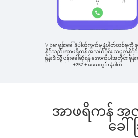
Viber ဖုန်းခေါ်နံပါတ်ကွက်မှ နံပါတ်တစ်ခုကို ဖု
နိုင်သည်။
အာဖရိကန် အလယ်ပိုင်း သမ္မတနိုင်ငံ
ရုန်းဒီ သို့ ဖုန်းခေါ်ဆိုရန် အောက်ပါအတိုင်း ဖုန်း
+
+
257
ဒေသတွင်း နံပါတ်
အာဖရိကန် အလယ်ပိ
ခေါ်