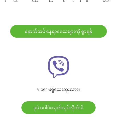
နောက်ထပ် နေရာဒေသများကို ရှာရန်
Viber မရှိသေးဘူးလား။
ခုပဲ ဒေါင်းလုတ်လုပ်လိုက်ပါ