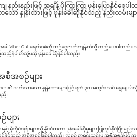
နည်းနည်းဖြင့် အချိန် ပိုကြာကြာ ဖုန်းပြောနိုင်စေပ
ော နှုန်းထားဖြင့် ဖုန်းခေါ်ဆိုနိုင်သည့် နည်းလမ်းမျာ
ါ Viber Out ခရက်ဒစ်ကို သင့်ငွေလက်ကျန်ထဲသို့ ထည့်ပေးပါသည်။ သင
ည့်နံပါတ်သို့မဆို ဖုန်းခေါ်ဆိုနိုင်ပါသည်။
် အစီအစဉ်များ
် Viber ၏ သက်သာသော နှုန်းထားများဖြင့် ရက် ၃၀ အတွင်း သင် ရွေးချယ်
်သည်။
ဉ်များ
့် မိုဘိုင်းဖုန်းများသို့ နိုင်ငံတကာ ဖုန်းခေါ်ဆိုမှုများ ပြုလုပ်နိုင်ပြီး
်နိုင်သည့် အစီအစဉ်ဖြစ်ပါသည်။ လစဉ် စာရင်းသွင်းမှု အစီအစဉ်ဖြင့်