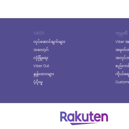
VIBER
ကုမ္ပဏီ
လုပ်ဆောင်ချက်များ
Viber အ
ဘလော့ဂ်
အမှတ်တ
လုံခြုံရေး
အလုပ်အက
Viber Out
စည်းကမ်း
နှုန်းထားများ
ကိုယ်ရေးလ
ပံ့ပိုးမှု
Custome