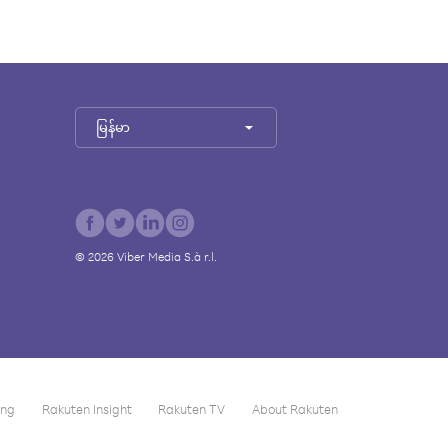
မြန်မာ
©
2026
Viber Media S.à r.l.
ing
Rakuten Insight
Rakuten TV
About Rakuten