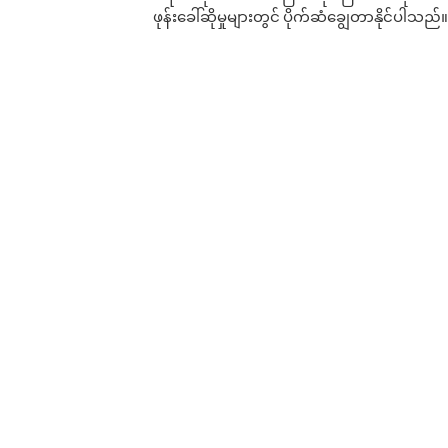
ဖုန်းခေါ်ဆိုမှုများတွင် ပိုက်ဆံချွေတာနိုင်ပါသည်။