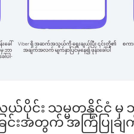
န်းခေါ်
Viber ရှိ အဆက်အသွယ်ကို ရွေးချယ်ပြီး ၎င်းတို့၏
စကားပ
 မှ ဘာ
အချက်အလက် မျက်နှာပြင်မှနေ၍ ဖုန်းခေါ်ပါ
ခေါ်ပါ-
ုင်း သမ္မတနိုင်ငံ မှ ဘာရု
ခြင်းအတွက် အကြံပြုချက