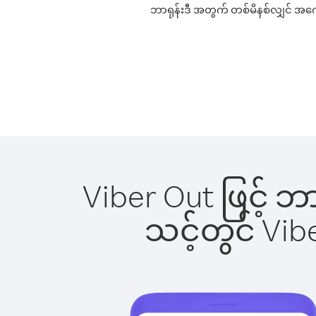
ဘာရုန်းဒီ အတွက် တစ်မိနစ်လျှင် အကောင
Viber Out ဖြင့် ဘ
သင့်တွင် Vi