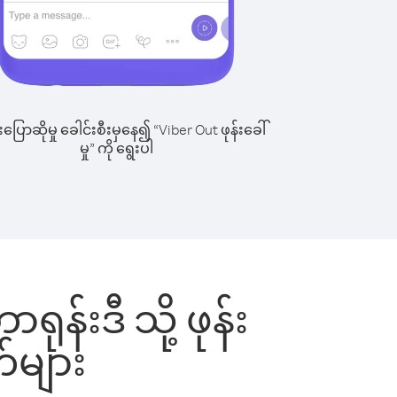
ြောဆိုမှု ခေါင်းစီးမှနေ၍ “Viber Out ဖုန်းခေါ်
မှု” ကို ရွေးပါ
န်းဒီ သို့ ဖုန်း
်များ