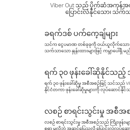
Viber Out သည် ပိုက်ဆံအကုန်အကျ 
ပြောင်းလဲနိုင်သော၊ သက်သာသ
ခရက်ဒစ် ပက်ကေ့ချ်များ
သင်က ငွေပမာဏ တစ်ခုခုကို ဝယ်ယူလိုက်သောအခ
သက်သာသော နှုန်းထားများဖြင့် ကမ္ဘာပေါ်ရှိ မည်သ
ရက် ၃၀ ဖုန်းခေါ်ဆိုနိုင်သည့
ရက် ၃၀ ဖုန်းခေါ်ဆိုမှု အစီအစဉ်ဖြင့် သင်သည
နိုင်ငံတကာ ဖုန်းခေါ်ဆိုမှုများကို လုပ်ဆောင်နိုင
လစဉ် စာရင်းသွင်းမှု အစီအစ
လစဉ် စာရင်းသွင်းမှု အစီအစဉ်သည် ကြိုးဖုန်းများနှင
စရာ မလိုဘဲ အဆင်ပြေသလို ပြောင်းလဲလုပ်ဆောင