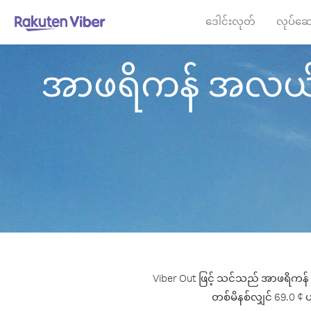
ဒေါင်းလုတ်
လုပ်ဆေ
အာဖရိကန် အလယ်ပိုင်း
Viber Out ဖြင့် သင်သည် အာဖရိကန် အလ
တစ်မိနစ်လျှင် 69.0 ¢ ပမ