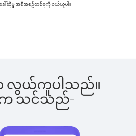
းခေါ်ဆိုမှု အစီအစဉ်တစ်ခုကို ဝယ်ယူပါ။
ြင်းက လွယ်ကူပါသည်။
ိပါက သင်သည်-