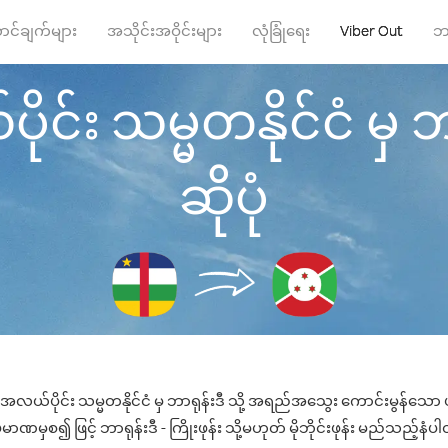
ာင်ချက်များ
အသိုင်းအဝိုင်းများ
လုံခြုံရေး
Viber Out
ဘ
 သမ္မတနိုင်ငံ မှ ဘာရု
ဆိုပုံ
ယ်ပိုင်း သမ္မတနိုင်ငံ မှ ဘာရုန်းဒီ သို့ အရည်အသွေး ကောင်းမွန်သော ဖုန
ာဏမှစ၍ ဖြင့် ဘာရုန်းဒီ - ကြိုးဖုန်း သို့မဟုတ် မိုဘိုင်းဖုန်း မည်သည့်နံပါတ်