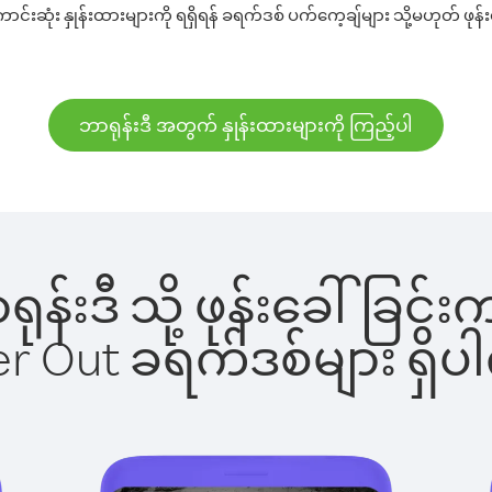
်းဆုံး နှုန်းထားများကို ရရှိရန် ခရက်ဒစ် ပက်ကေ့ချ်များ သို့မဟုတ် ဖုန်
ဘာရုန်းဒီ အတွက် နှုန်းထားများကို ကြည့်ပါ
ာရုန်းဒီ သို့ ဖုန်းခေါ်ခ
ber Out ခရက်ဒစ်များ ရှ