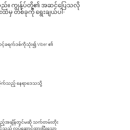
ါသည်။ ကျွန်ုပ်တို့၏ အဆင်ပြေသလို
းထဲမှ တစ်ခုကို ရွေးချယ်ပါ-
့်ခရက်ဒစ်ကိုသုံး၍ Viber ၏
လိုက်သည့် နေရာဒေသသို့
 မည်သည့်အချိန်တွင်မဆို သက်တမ်းတိုး
 သင်သည် လုပ်ဆောင်ထားပြီးသော