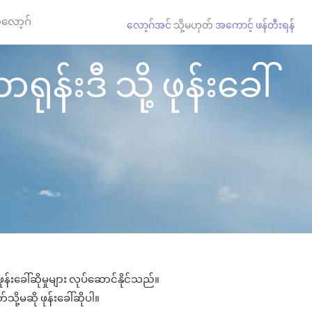
လော့ဂ်
လော့ဂ်အင်
သို့မဟုတ်
အကောင့် ဖန်တီးရန်
န်းဒီ သို့ ဖုန်းခေါ်
်းခေါ်ဆိုမှုများ လုပ်ဆောင်နိုင်သည်။
သို့မဆို ဖုန်းခေါ်ဆိုပါ။