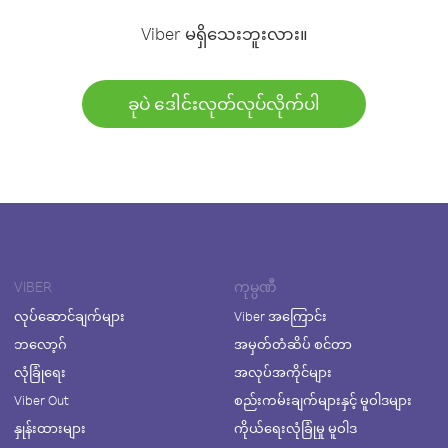
Viber မရှိသေးဘူးလား။
ခုပဲ ဒေါင်းလုတ်လုပ်လိုက်ပါ
VIBER
ကုမ္ပဏီ
လုပ်ဆောင်ချက်များ
Viber အကြောင်း
ဘလော့ဂ်
အမှတ်တံဆိပ် စင်တာ
လုံခြုံရေး
အလုပ်အကိုင်များ
Viber Out
စည်းကမ်းချက်များနှင့် မူဝါဒများ
နှုန်းထားများ
ကိုယ်ရေးလုံခြုံမှု မူဝါဒ