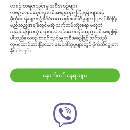
လစဉ် စာရင်းသွင်းမှု အစီအစဉ်များ
လစဉ် စာရင်းသွင်းမှု အစီအစဉ်သည် ကြိုးဖုန်းများနှင့်
မိုဘိုင်းဖုန်းများသို့ နိုင်ငံတကာ ဖုန်းခေါ်ဆိုမှုများ ပြုလုပ်နိုင်ပြီး
မည်သည့်အချိန်တွင်မဆို သက်တမ်းတိုးစရာ မလိုဘဲ
အဆင်ပြေသလို ပြောင်းလဲလုပ်ဆောင်နိုင်သည့် အစီအစဉ်ဖြစ်
ပါသည်။ လစဉ် စာရင်းသွင်းမှု အစီအစဉ်ဖြင့် သင်သည်
လုပ်ဆောင်ထားပြီးသော ဖုန်းခေါ်ဆိုမှုများတွင် ပိုက်ဆံချွေတာ
နိုင်ပါသည်။
နောက်ထပ် နေရာများ