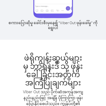
စကားပြောဆိုမှု ခေါင်းစီးမှနေ၍ “Viber Out ဖုန်းခေါ်မှု” ကို
ရွေးပါ
ဖဲရိုကျွန်းဆွယ်များ
မှ ဘာရုန်းဒီ သို့ ဖုန်း
ခေါ်ခြင်းအတွက်
အကြံပြုချက်များ
Viber Out သည် ပိုက်ဆံအကုန်အကျ
နည်းနည်းဖြင့် အချိန် ပိုကြာကြာ ဖုန်း
ပြောနိုင်စေပါသည်။ ကျွန်ုပ်တို့၏