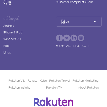
ပံ့ပိုးမှု
Customer Complaints Code
ဒေါင်းလုတ်
မြန်မာ
Android
iPhone & iPad
Windows PC
Mac
©
2026
Viber Media S.à r.l.
Linux
Rakuten Viki
Rakuten Kobo
Rakuten Travel
Rakuten Marketing
Rakuten Insight
Rakuten TV
About Rakuten