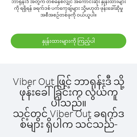
ဘာရုန်းဒီ အတွက် တစ်မိနစ်လျှင် အကောင်းဆုံး နှုန်းထားများ
ကို ရရှိရန် ခရက်ဒစ် ပက်ကေ့ချ်များ သို့မဟုတ် ဖုန်းခေါ်ဆိုမှု
အစီအစဉ်တစ်ခုကို ဝယ်ယူပါ။
နှုန်းထားများကို ကြည့်ပါ
Viber Out ဖြင့် ဘာရုန်းဒီ သို့
ဖုန်းခေါ်ခြင်းက လွယ်ကူ
ပါသည်။
သင့်တွင် Viber Out ခရက်ဒ
စ်များ ရှိပါက သင်သည်-