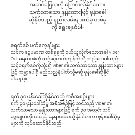
အဆင်ပြေသလို ပြောင်းလဲနိုင်သော၊
သက်သာသော နှုန်းထားဖြင့် ဖုန်းခေါ်
ဆိုနိုင်သည့် နည်းလမ်းများထဲမှ တစ်ခု
ကို ရွေးချယ်ပါ-
ခရက်ဒစ် ပက်ကေ့ချ်များ
သင်က ငွေပမာဏ တစ်ခုခုကို ဝယ်ယူလိုက်သောအခါ Viber
Out ခရက်ဒစ်ကို သင့်ငွေလက်ကျန်ထဲသို့ ထည့်ပေးပါသည်။
သင့်ခရက်ဒစ်ကိုသုံး၍ Viber ၏ သက်သာသော နှုန်းထားများ
ဖြင့် ကမ္ဘာပေါ်ရှိ မည်သည့်နံပါတ်သို့မဆို ဖုန်းခေါ်ဆိုနိုင်
ပါသည်။
ရက် ၃၀ ဖုန်းခေါ်ဆိုနိုင်သည့် အစီအစဉ်များ
ရက် ၃၀ ဖုန်းခေါ်ဆိုမှု အစီအစဉ်ဖြင့် သင်သည် Viber ၏
သက်သာသော နှုန်းထားများဖြင့် ရက် ၃၀ အတွင်း သင်
ရွေးချယ်လိုက်သည့် နေရာဒေသသို့ နိုင်ငံတကာ ဖုန်းခေါ်ဆိုမှု
များကို လုပ်ဆောင်နိုင်သည်။