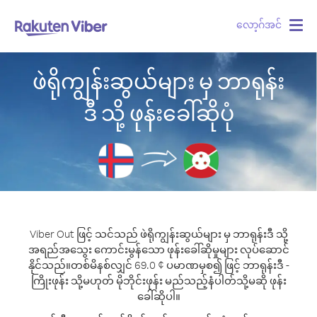
လော့ဂ်အင်
Togg
navig
ဖဲရိုကျွန်းဆွယ်များ မှ ဘာရုန်း
ဒီ သို့ ဖုန်းခေါ်ဆိုပုံ
Viber Out ဖြင့် သင်သည် ဖဲရိုကျွန်းဆွယ်များ မှ ဘာရုန်းဒီ သို့
အရည်အသွေး ကောင်းမွန်သော ဖုန်းခေါ်ဆိုမှုများ လုပ်ဆောင်
နိုင်သည်။
တစ်မိနစ်လျှင် 69.0 ¢ ပမာဏမှစ၍ ဖြင့် ဘာရုန်းဒီ -
ကြိုးဖုန်း သို့မဟုတ် မိုဘိုင်းဖုန်း မည်သည့်နံပါတ်သို့မဆို ဖုန်း
ခေါ်ဆိုပါ။