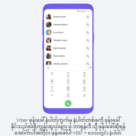
Viber ဖုန်းခေါ်နံပါတ်ကွက်မှ နံပါတ်တစ်ခုကို ဖုန်းခေါ်
နိုင်သည်။
ဖဲရိုကျွန်းဆွယ်များ မှ ဘာရုန်းဒီ သို့ ဖုန်းခေါ်ဆိုရန်
အောက်ပါအတိုင်း ဖုန်းခေါ်ပါ-
+
+
257
ဒေသတွင်း နံပါတ်