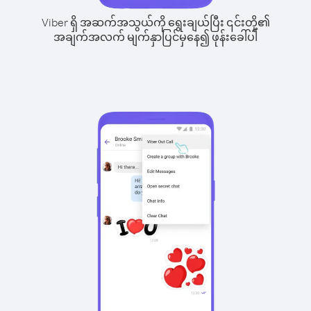
Viber ရှိ အဆက်အသွယ်ကို ရွေးချယ်ပြီး ၎င်းတို့၏
အချက်အလက် မျက်နှာပြင်မှနေ၍ ဖုန်းခေါ်ပါ