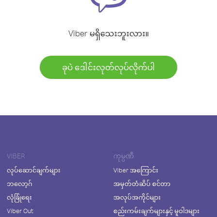
Viber မရှိသေးဘူးလား။
ခုပဲ ဒေါင်းလုတ်လုပ်လိုက်ပါ
VIBER
ကုမ္ပဏီ
လုပ်ဆောင်ချက်များ
Viber အကြောင်း
ဘလော့ဂ်
အမှတ်တံဆိပ် စင်တာ
လုံခြုံရေး
အလုပ်အကိုင်များ
Viber Out
စည်းကမ်းချက်များနှင့် မူဝါဒများ