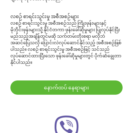
လစဉ် စာရင်းသွင်းမှု အစီအစဉ်များ
လစဉ် စာရင်းသွင်းမှု အစီအစဉ်သည် ကြိုးဖုန်းများနှင့်
မိုဘိုင်းဖုန်းများသို့ နိုင်ငံတကာ ဖုန်းခေါ်ဆိုမှုများ ပြုလုပ်နိုင်ပြီး
မည်သည့်အချိန်တွင်မဆို သက်တမ်းတိုးစရာ မလိုဘဲ
အဆင်ပြေသလို ပြောင်းလဲလုပ်ဆောင်နိုင်သည့် အစီအစဉ်ဖြစ်
ပါသည်။ လစဉ် စာရင်းသွင်းမှု အစီအစဉ်ဖြင့် သင်သည်
လုပ်ဆောင်ထားပြီးသော ဖုန်းခေါ်ဆိုမှုများတွင် ပိုက်ဆံချွေတာ
နိုင်ပါသည်။
နောက်ထပ် နေရာများ