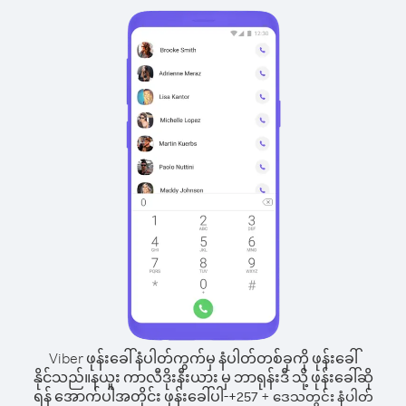
Viber ဖုန်းခေါ်နံပါတ်ကွက်မှ နံပါတ်တစ်ခုကို ဖုန်းခေါ်
နိုင်သည်။
နယူး ကာလီဒိုးနီးယား မှ ဘာရုန်းဒီ သို့ ဖုန်းခေါ်ဆို
ရန် အောက်ပါအတိုင်း ဖုန်းခေါ်ပါ-
+
+
257
ဒေသတွင်း နံပါတ်