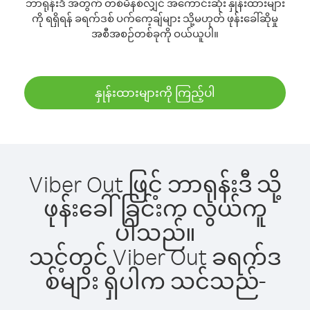
ဘာရုန်းဒီ အတွက် တစ်မိနစ်လျှင် အကောင်းဆုံး နှုန်းထားများ
ကို ရရှိရန် ခရက်ဒစ် ပက်ကေ့ချ်များ သို့မဟုတ် ဖုန်းခေါ်ဆိုမှု
အစီအစဉ်တစ်ခုကို ဝယ်ယူပါ။
နှုန်းထားများကို ကြည့်ပါ
Viber Out ဖြင့် ဘာရုန်းဒီ သို့
ဖုန်းခေါ်ခြင်းက လွယ်ကူ
ပါသည်။
သင့်တွင် Viber Out ခရက်ဒ
စ်များ ရှိပါက သင်သည်-