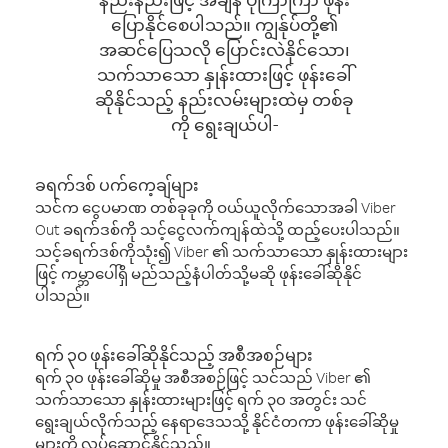
ပြောနိုင်စေပါသည်။ ကျွန်ုပ်တို့၏
အဆင်ပြေသလို ပြောင်းလဲနိုင်သော၊
သက်သာသော နှုန်းထားဖြင့် ဖုန်းခေါ်
ဆိုနိုင်သည့် နည်းလမ်းများထဲမှ တစ်ခု
ကို ရွေးချယ်ပါ-
ခရက်ဒစ် ပက်ကေ့ချ်များ
သင်က ငွေပမာဏ တစ်ခုခုကို ဝယ်ယူလိုက်သောအခါ Viber
Out ခရက်ဒစ်ကို သင့်ငွေလက်ကျန်ထဲသို့ ထည့်ပေးပါသည်။
သင့်ခရက်ဒစ်ကိုသုံး၍ Viber ၏ သက်သာသော နှုန်းထားများ
ဖြင့် ကမ္ဘာပေါ်ရှိ မည်သည့်နံပါတ်သို့မဆို ဖုန်းခေါ်ဆိုနိုင်
ပါသည်။
ရက် ၃၀ ဖုန်းခေါ်ဆိုနိုင်သည့် အစီအစဉ်များ
ရက် ၃၀ ဖုန်းခေါ်ဆိုမှု အစီအစဉ်ဖြင့် သင်သည် Viber ၏
သက်သာသော နှုန်းထားများဖြင့် ရက် ၃၀ အတွင်း သင်
ရွေးချယ်လိုက်သည့် နေရာဒေသသို့ နိုင်ငံတကာ ဖုန်းခေါ်ဆိုမှု
များကို လုပ်ဆောင်နိုင်သည်။