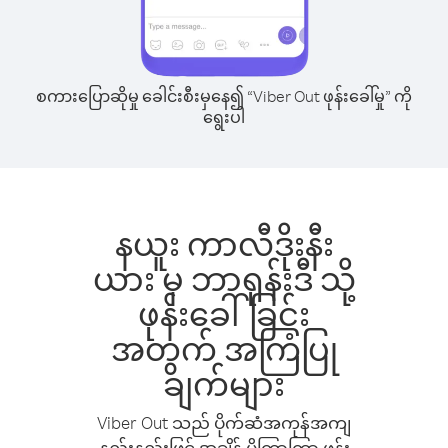
စကားပြောဆိုမှု ခေါင်းစီးမှနေ၍ “Viber Out ဖုန်းခေါ်မှု” ကို
ရွေးပါ
နယူး ကာလီဒိုးနီး
ယား မှ ဘာရုန်းဒီ သို့
ဖုန်းခေါ်ခြင်း
အတွက် အကြံပြု
ချက်များ
Viber Out သည် ပိုက်ဆံအကုန်အကျ
နည်းနည်းဖြင့် အချိန် ပိုကြာကြာ ဖုန်း