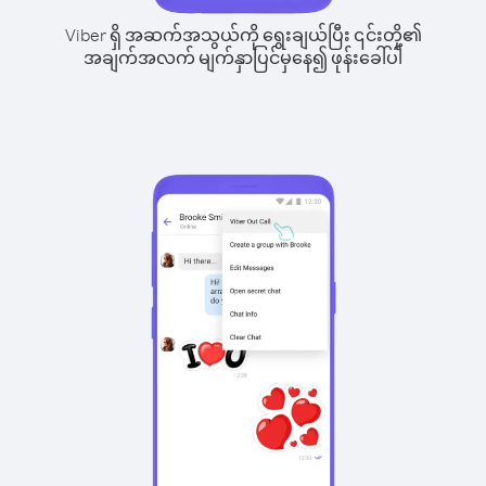
Viber ရှိ အဆက်အသွယ်ကို ရွေးချယ်ပြီး ၎င်းတို့၏
အချက်အလက် မျက်နှာပြင်မှနေ၍ ဖုန်းခေါ်ပါ