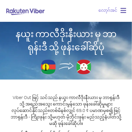
လော့ဂ်အင်
Togg
navig
နယူး ကာလီဒိုးနီးယား မှ ဘာ
ရုန်းဒီ သို့ ဖုန်းခေါ်ဆိုပုံ
Viber Out ဖြင့် သင်သည် နယူး ကာလီဒိုးနီးယား မှ ဘာရုန်းဒီ
သို့ အရည်အသွေး ကောင်းမွန်သော ဖုန်းခေါ်ဆိုမှုများ
လုပ်ဆောင်နိုင်သည်။
တစ်မိနစ်လျှင် 69.0 ¢ ပမာဏမှစ၍ ဖြင့်
ဘာရုန်းဒီ - ကြိုးဖုန်း သို့မဟုတ် မိုဘိုင်းဖုန်း မည်သည့်နံပါတ်သို့
မဆို ဖုန်းခေါ်ဆိုပါ။