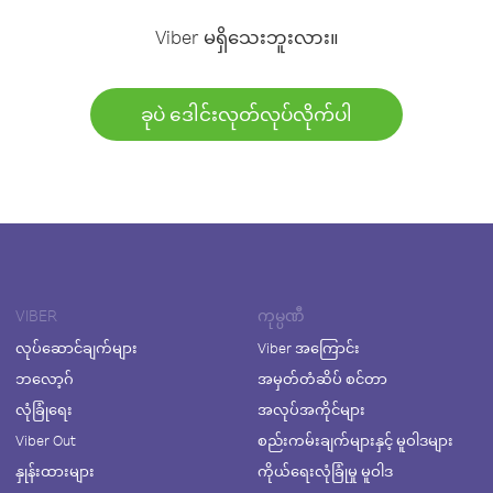
Viber မရှိသေးဘူးလား။
ခုပဲ ဒေါင်းလုတ်လုပ်လိုက်ပါ
VIBER
ကုမ္ပဏီ
လုပ်ဆောင်ချက်များ
Viber အကြောင်း
ဘလော့ဂ်
အမှတ်တံဆိပ် စင်တာ
လုံခြုံရေး
အလုပ်အကိုင်များ
Viber Out
စည်းကမ်းချက်များနှင့် မူဝါဒများ
နှုန်းထားများ
ကိုယ်ရေးလုံခြုံမှု မူဝါဒ