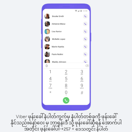
Viber ဖုန်းခေါ်နံပါတ်ကွက်မှ နံပါတ်တစ်ခုကို ဖုန်းခေါ်
နိုင်သည်။
နော်ဝေး မှ ဘာရုန်းဒီ သို့ ဖုန်းခေါ်ဆိုရန် အောက်ပါ
အတိုင်း ဖုန်းခေါ်ပါ-
+
+
257
ဒေသတွင်း နံပါတ်