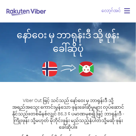
လော့ဂ်အင်
Togg
navig
နော်ဝေး မှ ဘာရုန်းဒီ သို့ ဖုန်း
ခေါ်ဆိုပုံ
Viber Out ဖြင့် သင်သည် နော်ဝေး မှ ဘာရုန်းဒီ သို့
အရည်အသွေး ကောင်းမွန်သော ဖုန်းခေါ်ဆိုမှုများ လုပ်ဆောင်
နိုင်သည်။
တစ်မိနစ်လျှင် 86.3 ¢ ပမာဏမှစ၍ ဖြင့် ဘာရုန်းဒီ -
ကြိုးဖုန်း သို့မဟုတ် မိုဘိုင်းဖုန်း မည်သည့်နံပါတ်သို့မဆို ဖုန်း
ခေါ်ဆိုပါ။