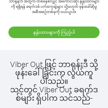
ဘာရုန်းဒီ အတွက် တစ်မိနစ်လျှင် အကောင်းဆုံး နှုန်းထားများ
ကို ရရှိရန် ခရက်ဒစ် ပက်ကေ့ချ်များ သို့မဟုတ် ဖုန်းခေါ်ဆိုမှု
အစီအစဉ်တစ်ခုကို ဝယ်ယူပါ။
နှုန်းထားများကို ကြည့်ပါ
Viber Out ဖြင့် ဘာရုန်းဒီ သို့
ဖုန်းခေါ်ခြင်းက လွယ်ကူ
ပါသည်။
သင့်တွင် Viber Out ခရက်ဒ
စ်များ ရှိပါက သင်သည်-