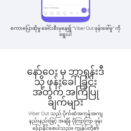
စကားပြောဆိုမှု ခေါင်းစီးမှနေ၍ “Viber Out ဖုန်းခေါ်မှု” ကို
ရွေးပါ
နော်ဝေး မှ ဘာရုန်းဒီ
သို့ ဖုန်းခေါ်ခြင်း
အတွက် အကြံပြု
ချက်များ
Viber Out သည် ပိုက်ဆံအကုန်အကျ
နည်းနည်းဖြင့် အချိန် ပိုကြာကြာ ဖုန်း
ပြောနိုင်စေပါသည်။ ကျွန်ုပ်တို့၏