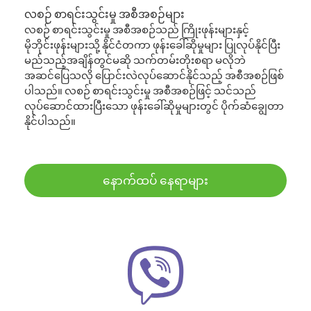
လစဉ် စာရင်းသွင်းမှု အစီအစဉ်များ
လစဉ် စာရင်းသွင်းမှု အစီအစဉ်သည် ကြိုးဖုန်းများနှင့်
မိုဘိုင်းဖုန်းများသို့ နိုင်ငံတကာ ဖုန်းခေါ်ဆိုမှုများ ပြုလုပ်နိုင်ပြီး
မည်သည့်အချိန်တွင်မဆို သက်တမ်းတိုးစရာ မလိုဘဲ
အဆင်ပြေသလို ပြောင်းလဲလုပ်ဆောင်နိုင်သည့် အစီအစဉ်ဖြစ်
ပါသည်။ လစဉ် စာရင်းသွင်းမှု အစီအစဉ်ဖြင့် သင်သည်
လုပ်ဆောင်ထားပြီးသော ဖုန်းခေါ်ဆိုမှုများတွင် ပိုက်ဆံချွေတာ
နိုင်ပါသည်။
နောက်ထပ် နေရာများ