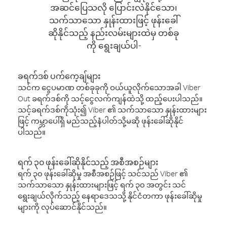
အဆင်ပြေသလို ပြောင်းလဲနိုင်သော၊
သက်သာသော နှုန်းထားဖြင့် ဖုန်းခေါ်
ဆိုနိုင်သည့် နည်းလမ်းများထဲမှ တစ်ခု
ကို ရွေးချယ်ပါ-
ခရက်ဒစ် ပက်ကေ့ချ်များ
သင်က ငွေပမာဏ တစ်ခုခုကို ဝယ်ယူလိုက်သောအခါ Viber
Out ခရက်ဒစ်ကို သင့်ငွေလက်ကျန်ထဲသို့ ထည့်ပေးပါသည်။
သင့်ခရက်ဒစ်ကိုသုံး၍ Viber ၏ သက်သာသော နှုန်းထားများ
ဖြင့် ကမ္ဘာပေါ်ရှိ မည်သည့်နံပါတ်သို့မဆို ဖုန်းခေါ်ဆိုနိုင်
ပါသည်။
ရက် ၃၀ ဖုန်းခေါ်ဆိုနိုင်သည့် အစီအစဉ်များ
ရက် ၃၀ ဖုန်းခေါ်ဆိုမှု အစီအစဉ်ဖြင့် သင်သည် Viber ၏
သက်သာသော နှုန်းထားများဖြင့် ရက် ၃၀ အတွင်း သင်
ရွေးချယ်လိုက်သည့် နေရာဒေသသို့ နိုင်ငံတကာ ဖုန်းခေါ်ဆိုမှု
များကို လုပ်ဆောင်နိုင်သည်။