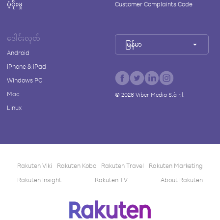
ပံ့ပိုးမှု
Customer Complaints Code
ဒေါင်းလုတ်
မြန်မာ
Android
iPhone & iPad
Windows PC
Mac
©
2026
Viber Media S.à r.l.
Linux
Rakuten Viki
Rakuten Kobo
Rakuten Travel
Rakuten Marketing
Rakuten Insight
Rakuten TV
About Rakuten