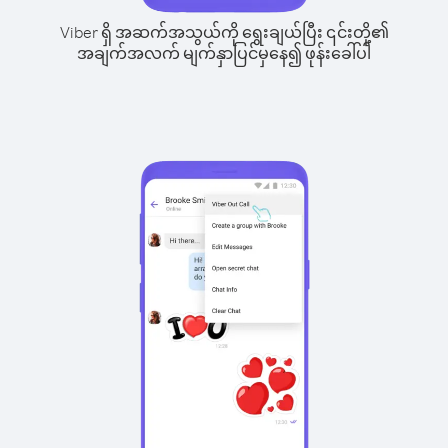
Viber ရှိ အဆက်အသွယ်ကို ရွေးချယ်ပြီး ၎င်းတို့၏
အချက်အလက် မျက်နှာပြင်မှနေ၍ ဖုန်းခေါ်ပါ