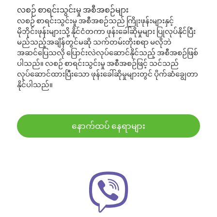
လစဉ် စာရင်းသွင်းမှု အစီအစဉ်များ
လစဉ် စာရင်းသွင်းမှု အစီအစဉ်သည် ကြိုးဖုန်းများနှင့်
မိုဘိုင်းဖုန်းများသို့ နိုင်ငံတကာ ဖုန်းခေါ်ဆိုမှုများ ပြုလုပ်နိုင်ပြီး
မည်သည့်အချိန်တွင်မဆို သက်တမ်းတိုးစရာ မလိုဘဲ
အဆင်ပြေသလို ပြောင်းလဲလုပ်ဆောင်နိုင်သည့် အစီအစဉ်ဖြစ်
ပါသည်။ လစဉ် စာရင်းသွင်းမှု အစီအစဉ်ဖြင့် သင်သည်
လုပ်ဆောင်ထားပြီးသော ဖုန်းခေါ်ဆိုမှုများတွင် ပိုက်ဆံချွေတာ
နိုင်ပါသည်။
နောက်ထပ် နေရာများ