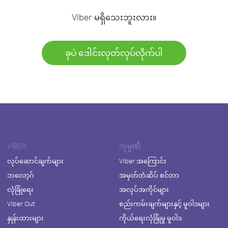
Viber မရှိသေးဘူးလား။
ခုပဲ ဒေါင်းလုတ်လုပ်လိုက်ပါ
VIBER
ကုမ္ပဏီ
လုပ်ဆောင်ချက်များ
Viber အကြောင်း
ဘလော့ဂ်
အမှတ်တံဆိပ် စင်တာ
လုံခြုံရေး
အလုပ်အကိုင်များ
Viber Out
စည်းကမ်းချက်များနှင့် မူဝါဒများ
နှုန်းထားများ
ကိုယ်ရေးလုံခြုံမှု မူဝါဒ