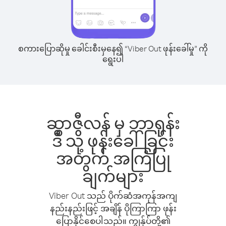
စကားပြောဆိုမှု ခေါင်းစီးမှနေ၍ “Viber Out ဖုန်းခေါ်မှု” ကို
ရွေးပါ
ဆွာဇီလန် မှ ဘာရုန်း
ဒီ သို့ ဖုန်းခေါ်ခြင်း
အတွက် အကြံပြု
ချက်များ
Viber Out သည် ပိုက်ဆံအကုန်အကျ
နည်းနည်းဖြင့် အချိန် ပိုကြာကြာ ဖုန်း
ပြောနိုင်စေပါသည်။ ကျွန်ုပ်တို့၏