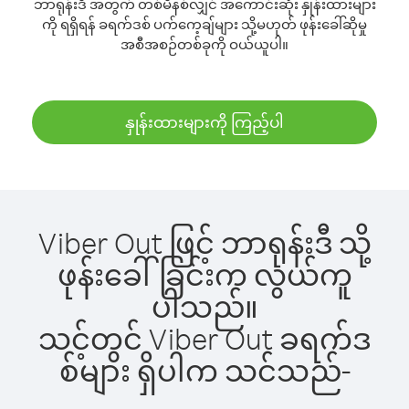
ဘာရုန်းဒီ အတွက် တစ်မိနစ်လျှင် အကောင်းဆုံး နှုန်းထားများ
ကို ရရှိရန် ခရက်ဒစ် ပက်ကေ့ချ်များ သို့မဟုတ် ဖုန်းခေါ်ဆိုမှု
အစီအစဉ်တစ်ခုကို ဝယ်ယူပါ။
နှုန်းထားများကို ကြည့်ပါ
Viber Out ဖြင့် ဘာရုန်းဒီ သို့
ဖုန်းခေါ်ခြင်းက လွယ်ကူ
ပါသည်။
သင့်တွင် Viber Out ခရက်ဒ
စ်များ ရှိပါက သင်သည်-