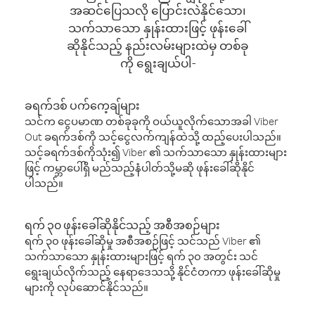
အဆင်ပြေသလို ပြောင်းလဲနိုင်သော၊
သက်သာသော နှုန်းထားဖြင့် ဖုန်းခေါ်
ဆိုနိုင်သည့် နည်းလမ်းများထဲမှ တစ်ခု
ကို ရွေးချယ်ပါ-
ခရက်ဒစ် ပက်ကေ့ချ်များ
သင်က ငွေပမာဏ တစ်ခုခုကို ဝယ်ယူလိုက်သောအခါ Viber
Out ခရက်ဒစ်ကို သင့်ငွေလက်ကျန်ထဲသို့ ထည့်ပေးပါသည်။
သင့်ခရက်ဒစ်ကိုသုံး၍ Viber ၏ သက်သာသော နှုန်းထားများ
ဖြင့် ကမ္ဘာပေါ်ရှိ မည်သည့်နံပါတ်သို့မဆို ဖုန်းခေါ်ဆိုနိုင်
ပါသည်။
ရက် ၃၀ ဖုန်းခေါ်ဆိုနိုင်သည့် အစီအစဉ်များ
ရက် ၃၀ ဖုန်းခေါ်ဆိုမှု အစီအစဉ်ဖြင့် သင်သည် Viber ၏
သက်သာသော နှုန်းထားများဖြင့် ရက် ၃၀ အတွင်း သင်
ရွေးချယ်လိုက်သည့် နေရာဒေသသို့ နိုင်ငံတကာ ဖုန်းခေါ်ဆိုမှု
များကို လုပ်ဆောင်နိုင်သည်။