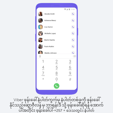
Viber ဖုန်းခေါ်နံပါတ်ကွက်မှ နံပါတ်တစ်ခုကို ဖုန်းခေါ်
နိုင်သည်။
ဆွာဇီလန် မှ ဘာရုန်းဒီ သို့ ဖုန်းခေါ်ဆိုရန် အောက်
ပါအတိုင်း ဖုန်းခေါ်ပါ-
+
+
257
ဒေသတွင်း နံပါတ်