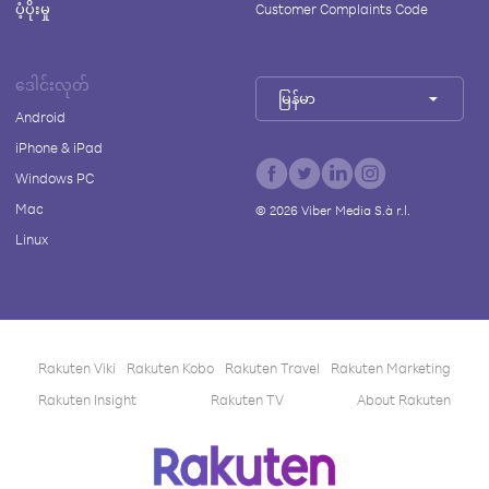
ပံ့ပိုးမှု
Customer Complaints Code
ဒေါင်းလုတ်
မြန်မာ
Android
iPhone & iPad
Windows PC
Mac
©
2026
Viber Media S.à r.l.
Linux
Rakuten Viki
Rakuten Kobo
Rakuten Travel
Rakuten Marketing
Rakuten Insight
Rakuten TV
About Rakuten