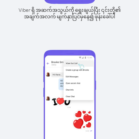
Viber ရှိ အဆက်အသွယ်ကို ရွေးချယ်ပြီး ၎င်းတို့၏
အချက်အလက် မျက်နှာပြင်မှနေ၍ ဖုန်းခေါ်ပါ