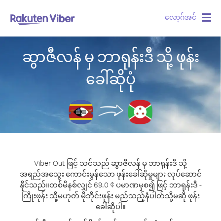
လော့ဂ်အင်
Togg
navig
ဆွာဇီလန် မှ ဘာရုန်းဒီ သို့ ဖုန်း
ခေါ်ဆိုပုံ
Viber Out ဖြင့် သင်သည် ဆွာဇီလန် မှ ဘာရုန်းဒီ သို့
အရည်အသွေး ကောင်းမွန်သော ဖုန်းခေါ်ဆိုမှုများ လုပ်ဆောင်
နိုင်သည်။
တစ်မိနစ်လျှင် 69.0 ¢ ပမာဏမှစ၍ ဖြင့် ဘာရုန်းဒီ -
ကြိုးဖုန်း သို့မဟုတ် မိုဘိုင်းဖုန်း မည်သည့်နံပါတ်သို့မဆို ဖုန်း
ခေါ်ဆိုပါ။