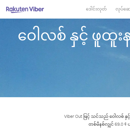
ဒေါင်းလုတ်
လုပ်ဆေ
ဝေါလစ် နှင့် ဖူထူးန
Viber Out ဖြင့် သင်သည် ဝေါလစ် နှင့်
တစ်မိနစ်လျှင် 69.0 ¢ ပမ