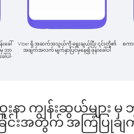
န်းခေါ်
Viber ရှိ အဆက်အသွယ်ကို ရွေးချယ်ပြီး ၎င်းတို့၏
စကားပ
 မှ ဘာ
အချက်အလက် မျက်နှာပြင်မှနေ၍ ဖုန်းခေါ်ပါ
ခေါ်ပါ-
ူးနာ ကျွန်းဆွယ်များ မှ ဘာရ
ခြင်းအတွက် အကြံပြုချက