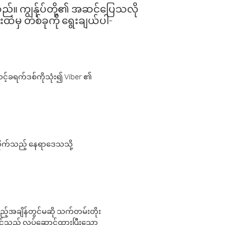
ါသည်။ ကျွန်ုပ်တို့၏ အဆင်ပြေသလို
းထဲမှ တစ်ခုကို ရွေးချယ်ပါ-
့်ခရက်ဒစ်ကိုသုံး၍ Viber ၏
လိုက်သည့် နေရာဒေသသို့
 မည်သည့်အချိန်တွင်မဆို သက်တမ်းတိုး
 သင်သည် လုပ်ဆောင်ထားပြီးသော