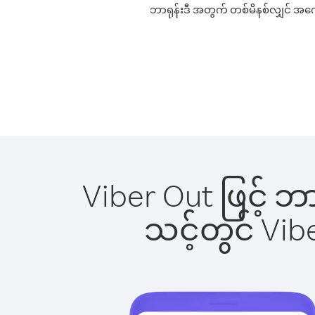
ဘာရုန်းဒီ အတွက် တစ်မိနစ်လျှင် အကောင
Viber Out ဖြင့် ဘ
သင့်တွင် Vi