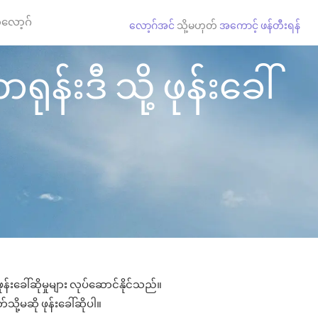
လော့ဂ်
လော့ဂ်အင်
သို့မဟုတ်
အကောင့် ဖန်တီးရန်
န်းဒီ သို့ ဖုန်းခေါ်
န်းခေါ်ဆိုမှုများ လုပ်ဆောင်နိုင်သည်။
သို့မဆို ဖုန်းခေါ်ဆိုပါ။