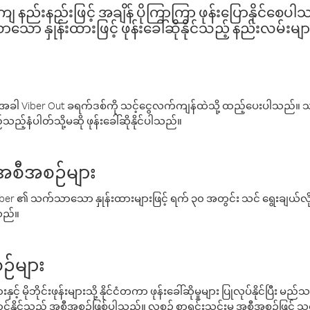
နည်းနည်းဖြင့် အချိန် ပိုကြာကြာ ဖုန်းပြောနိုင်စေပ
ော နှုန်းထားဖြင့် ဖုန်းခေါ်ဆိုနိုင်သည့် နည်းလမ်းမျာ
ါ Viber Out ခရက်ဒစ်ကို သင့်ငွေလက်ကျန်ထဲသို့ ထည့်ပေးပါသည်။ သင
ည့်နံပါတ်သို့မဆို ဖုန်းခေါ်ဆိုနိုင်ပါသည်။
် အစီအစဉ်များ
် Viber ၏ သက်သာသော နှုန်းထားများဖြင့် ရက် ၃၀ အတွင်း သင် ရွေးချယ်
်သည်။
ဉ်များ
့် မိုဘိုင်းဖုန်းများသို့ နိုင်ငံတကာ ဖုန်းခေါ်ဆိုမှုများ ပြုလုပ်နိုင်ပြီး
်နိုင်သည့် အစီအစဉ်ဖြစ်ပါသည်။ လစဉ် စာရင်းသွင်းမှု အစီအစဉ်ဖြင့်