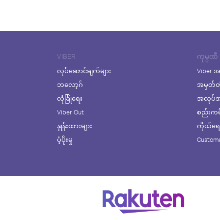
VIBER
ကုမ္ပဏီ
လုပ်ဆောင်ချက်များ
Viber အ
ဘလော့ဂ်
အမှတ်တ
လုံခြုံရေး
အလုပ်အက
Viber Out
စည်းကမ်း
နှုန်းထားများ
ကိုယ်ရေးလ
ပံ့ပိုးမှု
Custome