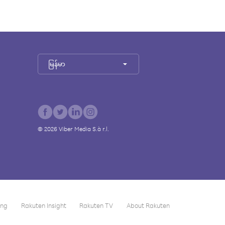
မြန်မာ
©
2026
Viber Media S.à r.l.
ing
Rakuten Insight
Rakuten TV
About Rakuten