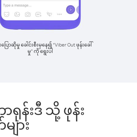
ြောဆိုမှု ခေါင်းစီးမှနေ၍ “Viber Out ဖုန်းခေါ်
မှု” ကို ရွေးပါ
ုန်းဒီ သို့ ဖုန်း
်များ