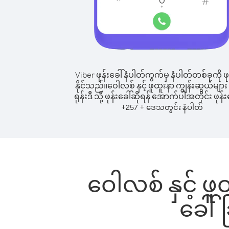
Viber ဖုန်းခေါ်နံပါတ်ကွက်မှ နံပါတ်တစ်ခုကို ဖု
နိုင်သည်။
ဝေါလစ် နှင့် ဖူထူးနာ ကျွန်းဆွယ်များ
ရုန်းဒီ သို့ ဖုန်းခေါ်ဆိုရန် အောက်ပါအတိုင်း ဖုန်း
+
+
257
ဒေသတွင်း နံပါတ်
ဝေါလစ် နှင့် ဖူထ
ခေါ်