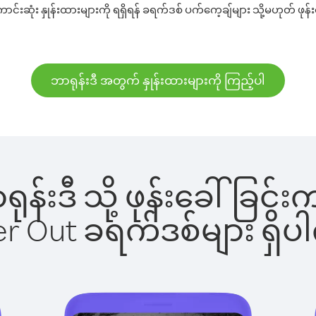
်းဆုံး နှုန်းထားများကို ရရှိရန် ခရက်ဒစ် ပက်ကေ့ချ်များ သို့မဟုတ် ဖုန်
ဘာရုန်းဒီ အတွက် နှုန်းထားများကို ကြည့်ပါ
ာရုန်းဒီ သို့ ဖုန်းခေါ်ခ
ber Out ခရက်ဒစ်များ ရှ