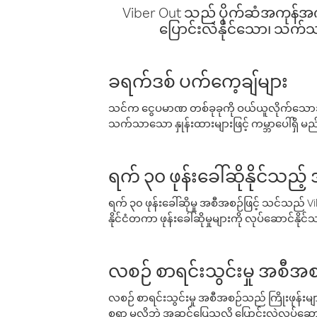
Viber Out သည် ပိုက်ဆံအကုန်အကျ 
ပြောင်းလဲနိုင်သော၊ သက်သာသ
ခရက်ဒစ် ပက်ကေ့ချ်များ
သင်က ငွေပမာဏ တစ်ခုခုကို ဝယ်ယူလိုက်သောအခ
သက်သာသော နှုန်းထားများဖြင့် ကမ္ဘာပေါ်ရှိ မည်သ
ရက် ၃၀ ဖုန်းခေါ်ဆိုနိုင်သည့
ရက် ၃၀ ဖုန်းခေါ်ဆိုမှု အစီအစဉ်ဖြင့် သင်သည
နိုင်ငံတကာ ဖုန်းခေါ်ဆိုမှုများကို လုပ်ဆောင်နိုင
လစဉ် စာရင်းသွင်းမှု အစီအစ
လစဉ် စာရင်းသွင်းမှု အစီအစဉ်သည် ကြိုးဖုန်းများနှင
စရာ မလိုဘဲ အဆင်ပြေသလို ပြောင်းလဲလုပ်ဆောင