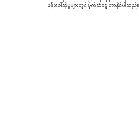
ဖုန်းခေါ်ဆိုမှုများတွင် ပိုက်ဆံချွေတာနိုင်ပါသည်။