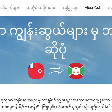
ာင်ချက်များ
အသိုင်းအဝိုင်းများ
လုံခြုံရေး
Viber Out
ဘ
ာ ကျွန်းဆွယ်များ မှ ဘာရု
ဆိုပုံ
 ဖူထူးနာ ကျွန်းဆွယ်များ မှ ဘာရုန်းဒီ သို့ အရည်အသွေး ကောင်းမွန်သော ဖု
ာဏမှစ၍ ဖြင့် ဘာရုန်းဒီ - ကြိုးဖုန်း သို့မဟုတ် မိုဘိုင်းဖုန်း မည်သည့်နံပါတ်