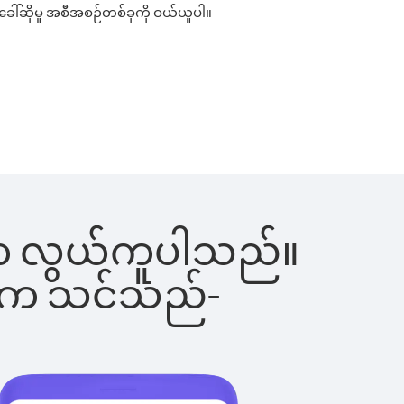
းခေါ်ဆိုမှု အစီအစဉ်တစ်ခုကို ဝယ်ယူပါ။
ြင်းက လွယ်ကူပါသည်။
ိပါက သင်သည်-