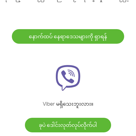
နောက်ထပ် နေရာဒေသများကို ရှာရန်
Viber မရှိသေးဘူးလား။
ခုပဲ ဒေါင်းလုတ်လုပ်လိုက်ပါ