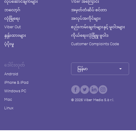
လုပ်ဆောင်ချက်များ
Viber အကြောင်း
ဘလော့ဂ်
အမှတ်တံဆိပ် စင်တာ
လုံခြုံရေး
အလုပ်အကိုင်များ
Viber Out
စည်းကမ်းချက်များနှင့် မူဝါဒများ
နှုန်းထားများ
ကိုယ်ရေးလုံခြုံမှု မူဝါဒ
ပံ့ပိုးမှု
Customer Complaints Code
ဒေါင်းလုတ်
မြန်မာ
Android
iPhone & iPad
Windows PC
Mac
©
2026
Viber Media S.à r.l.
Linux