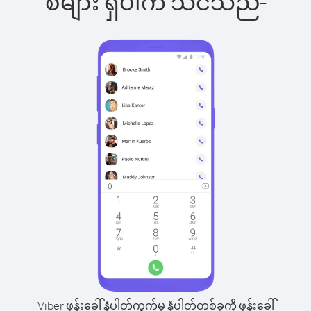
စ်များ ရှိပါက သင်သည်-
Viber ဖုန်းခေါ်နံပါတ်ကွက်မှ နံပါတ်တစ်ခုကို ဖုန်းခေါ်