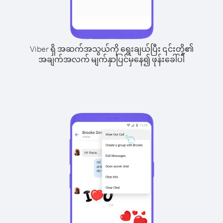
Viber ရှိ အဆက်အသွယ်ကို ရွေးချယ်ပြီး ၎င်းတို့၏
အချက်အလက် မျက်နှာပြင်မှနေ၍ ဖုန်းခေါ်ပါ