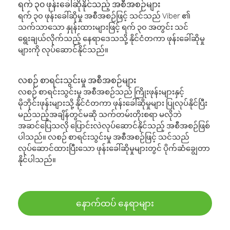
ရက် ၃၀ ဖုန်းခေါ်ဆိုနိုင်သည့် အစီအစဉ်များ
ရက် ၃၀ ဖုန်းခေါ်ဆိုမှု အစီအစဉ်ဖြင့် သင်သည် Viber ၏
သက်သာသော နှုန်းထားများဖြင့် ရက် ၃၀ အတွင်း သင်
ရွေးချယ်လိုက်သည့် နေရာဒေသသို့ နိုင်ငံတကာ ဖုန်းခေါ်ဆိုမှု
များကို လုပ်ဆောင်နိုင်သည်။
လစဉ် စာရင်းသွင်းမှု အစီအစဉ်များ
လစဉ် စာရင်းသွင်းမှု အစီအစဉ်သည် ကြိုးဖုန်းများနှင့်
မိုဘိုင်းဖုန်းများသို့ နိုင်ငံတကာ ဖုန်းခေါ်ဆိုမှုများ ပြုလုပ်နိုင်ပြီး
မည်သည့်အချိန်တွင်မဆို သက်တမ်းတိုးစရာ မလိုဘဲ
အဆင်ပြေသလို ပြောင်းလဲလုပ်ဆောင်နိုင်သည့် အစီအစဉ်ဖြစ်
ပါသည်။ လစဉ် စာရင်းသွင်းမှု အစီအစဉ်ဖြင့် သင်သည်
လုပ်ဆောင်ထားပြီးသော ဖုန်းခေါ်ဆိုမှုများတွင် ပိုက်ဆံချွေတာ
နိုင်ပါသည်။
နောက်ထပ် နေရာများ