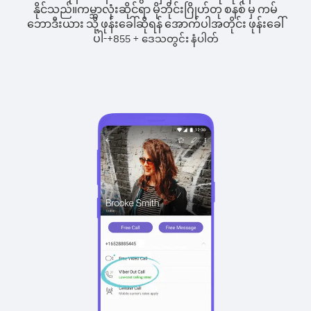
နိုင်သည်။
ကမ္ဘာလုံးဆိုင်ရာ မိုဘိုင်းဂြိုဟ်တု စနစ် မှ ကမ်
ဘောဒီးယား သို့ ဖုန်းခေါ်ဆိုရန် အောက်ပါအတိုင်း ဖုန်းခေါ်
ပါ-
+
+
855
ဒေသတွင်း နံပါတ်