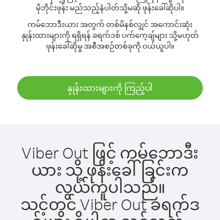
မိုဘိုင်းဖုန်း မည်သည့်နံပါတ်သို့မဆို ဖုန်းခေါ်ဆိုပါ။
ကမ်ဘောဒီးယား အတွက် တစ်မိနစ်လျှင် အကောင်းဆုံး
နှုန်းထားများကို ရရှိရန် ခရက်ဒစ် ပက်ကေ့ချ်များ သို့မဟုတ်
ဖုန်းခေါ်ဆိုမှု အစီအစဉ်တစ်ခုကို ဝယ်ယူပါ။
နှုန်းထားများကို ကြည့်ပါ
Viber Out ဖြင့် ကမ်ဘောဒီး
ယား သို့ ဖုန်းခေါ်ခြင်းက
လွယ်ကူပါသည်။
သင့်တွင် Viber Out ခရက်ဒ