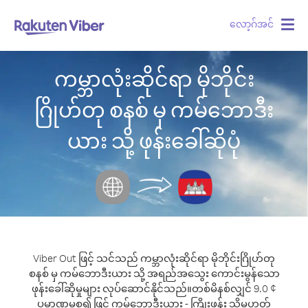
လော့ဂ်အင်
Togg
navig
ကမ္ဘာလုံးဆိုင်ရာ မိုဘိုင်း
ဂြိုဟ်တု စနစ် မှ ကမ်ဘောဒီး
ယား သို့ ဖုန်းခေါ်ဆိုပုံ
Viber Out ဖြင့် သင်သည် ကမ္ဘာလုံးဆိုင်ရာ မိုဘိုင်းဂြိုဟ်တု
စနစ် မှ ကမ်ဘောဒီးယား သို့ အရည်အသွေး ကောင်းမွန်သော
ဖုန်းခေါ်ဆိုမှုများ လုပ်ဆောင်နိုင်သည်။
တစ်မိနစ်လျှင် 9.0 ¢
ပမာဏမှစ၍ ဖြင့် ကမ်ဘောဒီးယား - ကြိုးဖုန်း သို့မဟုတ်