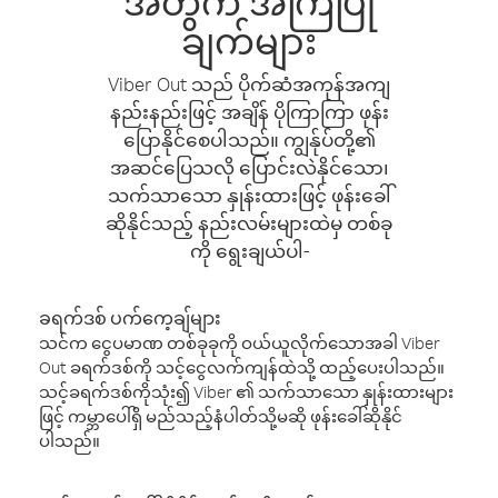
အတွက် အကြံပြု
ချက်များ
Viber Out သည် ပိုက်ဆံအကုန်အကျ
နည်းနည်းဖြင့် အချိန် ပိုကြာကြာ ဖုန်း
ပြောနိုင်စေပါသည်။ ကျွန်ုပ်တို့၏
အဆင်ပြေသလို ပြောင်းလဲနိုင်သော၊
သက်သာသော နှုန်းထားဖြင့် ဖုန်းခေါ်
ဆိုနိုင်သည့် နည်းလမ်းများထဲမှ တစ်ခု
ကို ရွေးချယ်ပါ-
ခရက်ဒစ် ပက်ကေ့ချ်များ
သင်က ငွေပမာဏ တစ်ခုခုကို ဝယ်ယူလိုက်သောအခါ Viber
Out ခရက်ဒစ်ကို သင့်ငွေလက်ကျန်ထဲသို့ ထည့်ပေးပါသည်။
သင့်ခရက်ဒစ်ကိုသုံး၍ Viber ၏ သက်သာသော နှုန်းထားများ
ဖြင့် ကမ္ဘာပေါ်ရှိ မည်သည့်နံပါတ်သို့မဆို ဖုန်းခေါ်ဆိုနိုင်
ပါသည်။