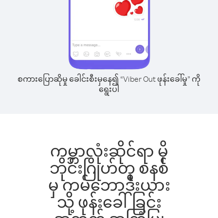
စကားပြောဆိုမှု ခေါင်းစီးမှနေ၍ “Viber Out ဖုန်းခေါ်မှု” ကို
ရွေးပါ
ကမ္ဘာလုံးဆိုင်ရာ မို
ဘိုင်းဂြိုဟ်တု စနစ်
မှ ကမ်ဘောဒီးယား
သို့ ဖုန်းခေါ်ခြင်း