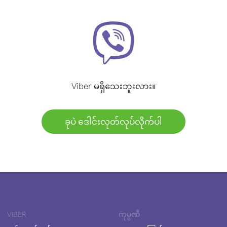
Viber မရှိသေးဘူးလား။
ခုပဲ ဒေါင်းလုတ်လုပ်လိုက်ပါ
VIBER
ကုမ္ပဏီ