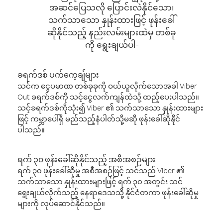
အဆင်ပြေသလို ပြောင်းလဲနိုင်သော၊
သက်သာသော နှုန်းထားဖြင့် ဖုန်းခေါ်
ဆိုနိုင်သည့် နည်းလမ်းများထဲမှ တစ်ခု
ကို ရွေးချယ်ပါ-
ခရက်ဒစ် ပက်ကေ့ချ်များ
သင်က ငွေပမာဏ တစ်ခုခုကို ဝယ်ယူလိုက်သောအခါ Viber
Out ခရက်ဒစ်ကို သင့်ငွေလက်ကျန်ထဲသို့ ထည့်ပေးပါသည်။
သင့်ခရက်ဒစ်ကိုသုံး၍ Viber ၏ သက်သာသော နှုန်းထားများ
ဖြင့် ကမ္ဘာပေါ်ရှိ မည်သည့်နံပါတ်သို့မဆို ဖုန်းခေါ်ဆိုနိုင်
ပါသည်။
ရက် ၃၀ ဖုန်းခေါ်ဆိုနိုင်သည့် အစီအစဉ်များ
ရက် ၃၀ ဖုန်းခေါ်ဆိုမှု အစီအစဉ်ဖြင့် သင်သည် Viber ၏
သက်သာသော နှုန်းထားများဖြင့် ရက် ၃၀ အတွင်း သင်
ရွေးချယ်လိုက်သည့် နေရာဒေသသို့ နိုင်ငံတကာ ဖုန်းခေါ်ဆိုမှု
များကို လုပ်ဆောင်နိုင်သည်။