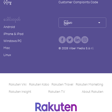
ပံ့ပိုးမှု
Customer Complaints Code
ဒေါင်းလုတ်
မြန်မာ
Android
iPhone & iPad
Windows PC
Mac
©
2026
Viber Media S.à r.l.
Linux
Rakuten Viki
Rakuten Kobo
Rakuten Travel
Rakuten Marketing
Rakuten Insight
Rakuten TV
About Rakuten