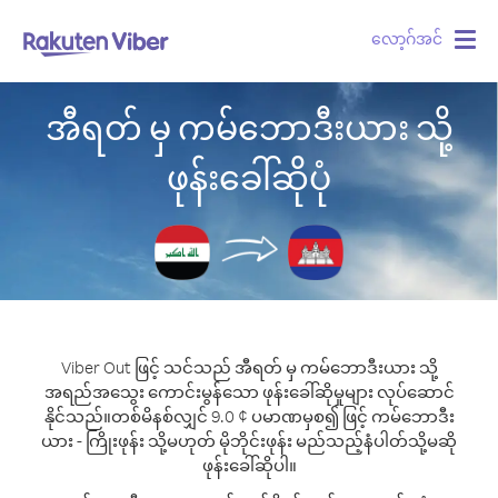
လော့ဂ်အင်
Togg
navig
အီရတ် မှ ကမ်ဘောဒီးယား သို့
ဖုန်းခေါ်ဆိုပုံ
Viber Out ဖြင့် သင်သည် အီရတ် မှ ကမ်ဘောဒီးယား သို့
အရည်အသွေး ကောင်းမွန်သော ဖုန်းခေါ်ဆိုမှုများ လုပ်ဆောင်
နိုင်သည်။
တစ်မိနစ်လျှင် 9.0 ¢ ပမာဏမှစ၍ ဖြင့် ကမ်ဘောဒီး
ယား - ကြိုးဖုန်း သို့မဟုတ် မိုဘိုင်းဖုန်း မည်သည့်နံပါတ်သို့မဆို
ဖုန်းခေါ်ဆိုပါ။