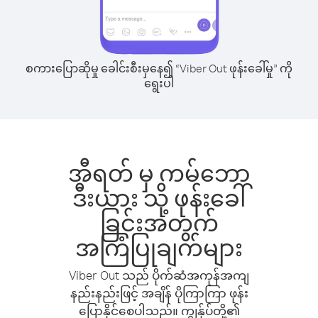
စကားပြောဆိုမှု ခေါင်းစီးမှနေ၍ “Viber Out ဖုန်းခေါ်မှု” ကို
ရွေးပါ
အီရတ် မှ ကမ်ဘော
ဒီးယား သို့ ဖုန်းခေါ်
ခြင်းအတွက်
အကြံပြုချက်များ
Viber Out သည် ပိုက်ဆံအကုန်အကျ
နည်းနည်းဖြင့် အချိန် ပိုကြာကြာ ဖုန်း
ပြောနိုင်စေပါသည်။ ကျွန်ုပ်တို့၏