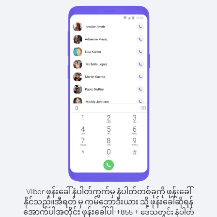
Viber ဖုန်းခေါ်နံပါတ်ကွက်မှ နံပါတ်တစ်ခုကို ဖုန်းခေါ်
နိုင်သည်။
အီရတ် မှ ကမ်ဘောဒီးယား သို့ ဖုန်းခေါ်ဆိုရန်
အောက်ပါအတိုင်း ဖုန်းခေါ်ပါ-
+
+
855
ဒေသတွင်း နံပါတ်