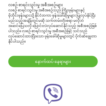
လစဉ် စာရင်းသွင်းမှု အစီအစဉ်များ
လစဉ် စာရင်းသွင်းမှု အစီအစဉ်သည် ကြိုးဖုန်းများနှင့်
မိုဘိုင်းဖုန်းများသို့ နိုင်ငံတကာ ဖုန်းခေါ်ဆိုမှုများ ပြုလုပ်နိုင်ပြီး
မည်သည့်အချိန်တွင်မဆို သက်တမ်းတိုးစရာ မလိုဘဲ
အဆင်ပြေသလို ပြောင်းလဲလုပ်ဆောင်နိုင်သည့် အစီအစဉ်ဖြစ်
ပါသည်။ လစဉ် စာရင်းသွင်းမှု အစီအစဉ်ဖြင့် သင်သည်
လုပ်ဆောင်ထားပြီးသော ဖုန်းခေါ်ဆိုမှုများတွင် ပိုက်ဆံချွေတာ
နိုင်ပါသည်။
နောက်ထပ် နေရာများ