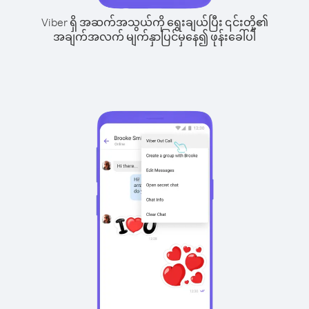
Viber ရှိ အဆက်အသွယ်ကို ရွေးချယ်ပြီး ၎င်းတို့၏
အချက်အလက် မျက်နှာပြင်မှနေ၍ ဖုန်းခေါ်ပါ