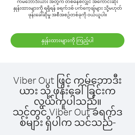
ကမ်ဘောဒီးယား အတွက် တစ်မိနစ်လျှင် အကောင်းဆုံး
နှုန်းထားများကို ရရှိရန် ခရက်ဒစ် ပက်ကေ့ချ်များ သို့မဟုတ်
ဖုန်းခေါ်ဆိုမှု အစီအစဉ်တစ်ခုကို ဝယ်ယူပါ။
နှုန်းထားများကို ကြည့်ပါ
Viber Out ဖြင့် ကမ်ဘောဒီး
ယား သို့ ဖုန်းခေါ်ခြင်းက
လွယ်ကူပါသည်။
သင့်တွင် Viber Out ခရက်ဒ
စ်များ ရှိပါက သင်သည်-