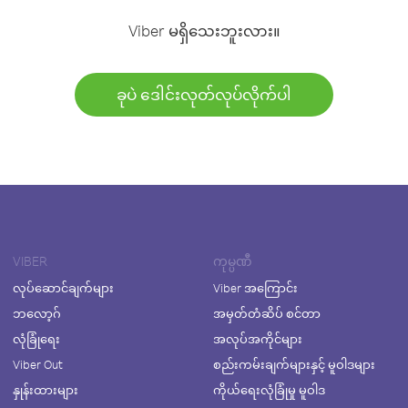
Viber မရှိသေးဘူးလား။
ခုပဲ ဒေါင်းလုတ်လုပ်လိုက်ပါ
VIBER
ကုမ္ပဏီ
လုပ်ဆောင်ချက်များ
Viber အကြောင်း
ဘလော့ဂ်
အမှတ်တံဆိပ် စင်တာ
လုံခြုံရေး
အလုပ်အကိုင်များ
Viber Out
စည်းကမ်းချက်များနှင့် မူဝါဒများ
နှုန်းထားများ
ကိုယ်ရေးလုံခြုံမှု မူဝါဒ