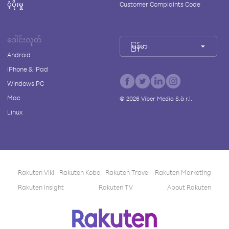
ပံ့ပိုးမှု
Customer Complaints Code
ဒေါင်းလုတ်
မြန်မာ
Android
iPhone & iPad
Windows PC
Mac
©
2026
Viber Media S.à r.l.
Linux
Rakuten Viki
Rakuten Kobo
Rakuten Travel
Rakuten Marketing
Rakuten Insight
Rakuten TV
About Rakuten