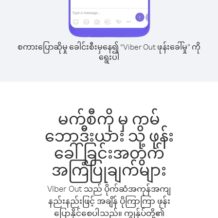
စကားပြောဆိုမှု ခေါင်းစီးမှနေ၍ “Viber Out ဖုန်းခေါ်မှု” ကို
ရွေးပါ
မက်စီကို မှ ကမ်
ဘောဒီးယား သို့ ဖုန်း
ခေါ်ခြင်းအတွက်
အကြံပြုချက်များ
Viber Out သည် ပိုက်ဆံအကုန်အကျ
နည်းနည်းဖြင့် အချိန် ပိုကြာကြာ ဖုန်း
ပြောနိုင်စေပါသည်။ ကျွန်ုပ်တို့၏