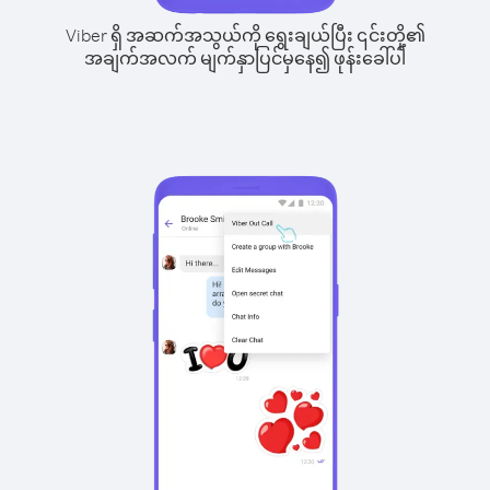
Viber ရှိ အဆက်အသွယ်ကို ရွေးချယ်ပြီး ၎င်းတို့၏
အချက်အလက် မျက်နှာပြင်မှနေ၍ ဖုန်းခေါ်ပါ