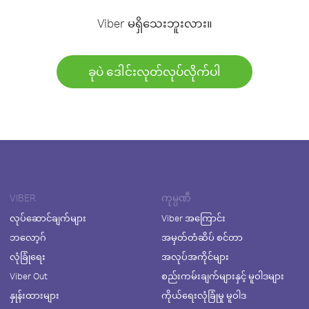
Viber မရှိသေးဘူးလား။
ခုပဲ ဒေါင်းလုတ်လုပ်လိုက်ပါ
VIBER
ကုမ္ပဏီ
လုပ်ဆောင်ချက်များ
Viber အကြောင်း
ဘလော့ဂ်
အမှတ်တံဆိပ် စင်တာ
လုံခြုံရေး
အလုပ်အကိုင်များ
Viber Out
စည်းကမ်းချက်များနှင့် မူဝါဒများ
နှုန်းထားများ
ကိုယ်ရေးလုံခြုံမှု မူဝါဒ