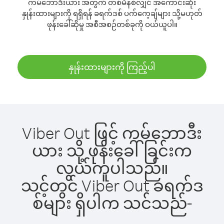
ကမ်ဘောဒီးယား အတွက် တစ်မိနစ်လျှင် အကောင်းဆုံး
နှုန်းထားများကို ရရှိရန် ခရက်ဒစ် ပက်ကေ့ချ်များ သို့မဟုတ်
ဖုန်းခေါ်ဆိုမှု အစီအစဉ်တစ်ခုကို ဝယ်ယူပါ။
နှုန်းထားများကို ကြည့်ပါ
Viber Out ဖြင့် ကမ်ဘောဒီး
ယား သို့ ဖုန်းခေါ်ခြင်းက
လွယ်ကူပါသည်။
သင့်တွင် Viber Out ခရက်ဒ
စ်များ ရှိပါက သင်သည်-