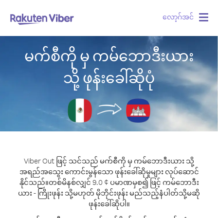
လော့ဂ်အင်
Togg
navig
မက်စီကို မှ ကမ်ဘောဒီးယား
သို့ ဖုန်းခေါ်ဆိုပုံ
Viber Out ဖြင့် သင်သည် မက်စီကို မှ ကမ်ဘောဒီးယား သို့
အရည်အသွေး ကောင်းမွန်သော ဖုန်းခေါ်ဆိုမှုများ လုပ်ဆောင်
နိုင်သည်။
တစ်မိနစ်လျှင် 9.0 ¢ ပမာဏမှစ၍ ဖြင့် ကမ်ဘောဒီး
ယား - ကြိုးဖုန်း သို့မဟုတ် မိုဘိုင်းဖုန်း မည်သည့်နံပါတ်သို့မဆို
ဖုန်းခေါ်ဆိုပါ။