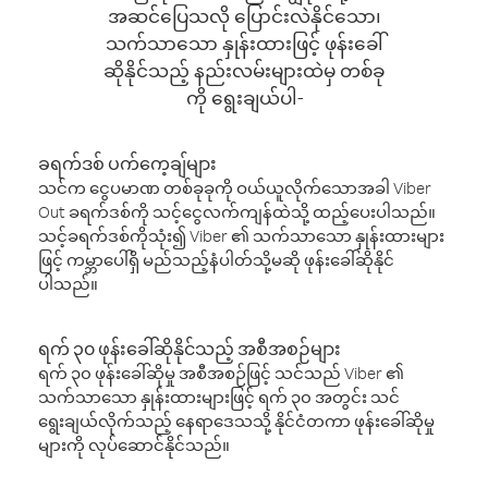
အဆင်ပြေသလို ပြောင်းလဲနိုင်သော၊
သက်သာသော နှုန်းထားဖြင့် ဖုန်းခေါ်
ဆိုနိုင်သည့် နည်းလမ်းများထဲမှ တစ်ခု
ကို ရွေးချယ်ပါ-
ခရက်ဒစ် ပက်ကေ့ချ်များ
သင်က ငွေပမာဏ တစ်ခုခုကို ဝယ်ယူလိုက်သောအခါ Viber
Out ခရက်ဒစ်ကို သင့်ငွေလက်ကျန်ထဲသို့ ထည့်ပေးပါသည်။
သင့်ခရက်ဒစ်ကိုသုံး၍ Viber ၏ သက်သာသော နှုန်းထားများ
ဖြင့် ကမ္ဘာပေါ်ရှိ မည်သည့်နံပါတ်သို့မဆို ဖုန်းခေါ်ဆိုနိုင်
ပါသည်။
ရက် ၃၀ ဖုန်းခေါ်ဆိုနိုင်သည့် အစီအစဉ်များ
ရက် ၃၀ ဖုန်းခေါ်ဆိုမှု အစီအစဉ်ဖြင့် သင်သည် Viber ၏
သက်သာသော နှုန်းထားများဖြင့် ရက် ၃၀ အတွင်း သင်
ရွေးချယ်လိုက်သည့် နေရာဒေသသို့ နိုင်ငံတကာ ဖုန်းခေါ်ဆိုမှု
များကို လုပ်ဆောင်နိုင်သည်။