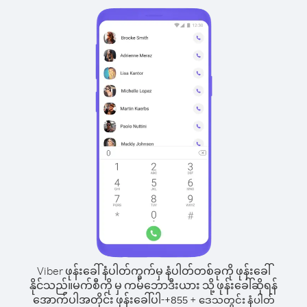
Viber ဖုန်းခေါ်နံပါတ်ကွက်မှ နံပါတ်တစ်ခုကို ဖုန်းခေါ်
နိုင်သည်။
မက်စီကို မှ ကမ်ဘောဒီးယား သို့ ဖုန်းခေါ်ဆိုရန်
အောက်ပါအတိုင်း ဖုန်းခေါ်ပါ-
+
+
855
ဒေသတွင်း နံပါတ်