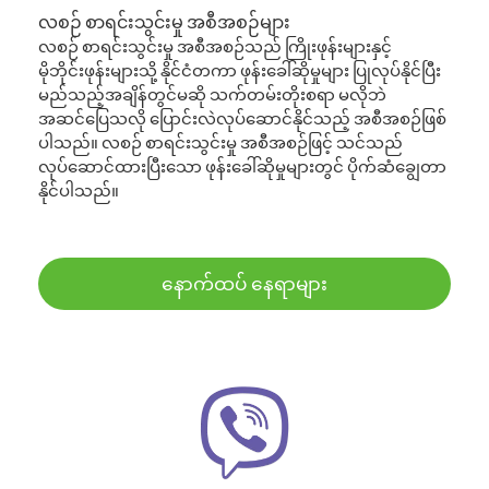
လစဉ် စာရင်းသွင်းမှု အစီအစဉ်များ
လစဉ် စာရင်းသွင်းမှု အစီအစဉ်သည် ကြိုးဖုန်းများနှင့်
မိုဘိုင်းဖုန်းများသို့ နိုင်ငံတကာ ဖုန်းခေါ်ဆိုမှုများ ပြုလုပ်နိုင်ပြီး
မည်သည့်အချိန်တွင်မဆို သက်တမ်းတိုးစရာ မလိုဘဲ
အဆင်ပြေသလို ပြောင်းလဲလုပ်ဆောင်နိုင်သည့် အစီအစဉ်ဖြစ်
ပါသည်။ လစဉ် စာရင်းသွင်းမှု အစီအစဉ်ဖြင့် သင်သည်
လုပ်ဆောင်ထားပြီးသော ဖုန်းခေါ်ဆိုမှုများတွင် ပိုက်ဆံချွေတာ
နိုင်ပါသည်။
နောက်ထပ် နေရာများ