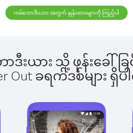
ကမ်ဘောဒီးယား အတွက် နှုန်းထားများကို ကြည့်ပါ
ဘောဒီးယား သို့ ဖုန်းခေါ
ber Out ခရက်ဒစ်များ ရှ