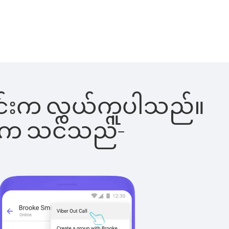
်ခြင်းက လွယ်ကူပါသည်။
ိပါက သင်သည်-