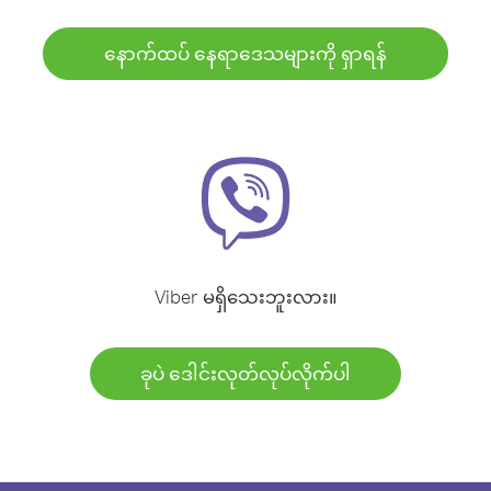
နောက်ထပ် နေရာဒေသများကို ရှာရန်
Viber မရှိသေးဘူးလား။
ခုပဲ ဒေါင်းလုတ်လုပ်လိုက်ပါ