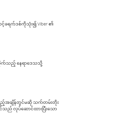
့်ခရက်ဒစ်ကိုသုံး၍ Viber ၏
လိုက်သည့် နေရာဒေသသို့
 မည်သည့်အချိန်တွင်မဆို သက်တမ်းတိုး
 သင်သည် လုပ်ဆောင်ထားပြီးသော