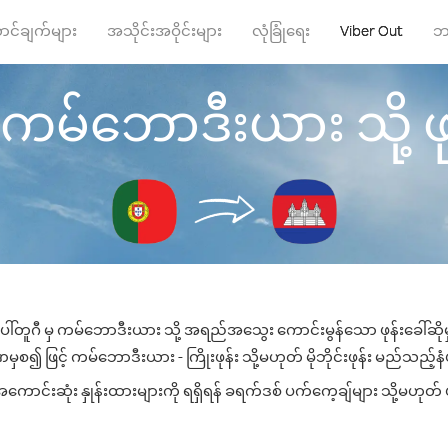
ာင်ချက်များ
အသိုင်းအဝိုင်းများ
လုံခြုံရေး
Viber Out
ဘ
 ကမ်ဘောဒီးယား သို့ ဖုန
ေါ်တူဂီ မှ ကမ်ဘောဒီးယား သို့ အရည်အသွေး ကောင်းမွန်သော ဖုန်းခေါ်ဆိုမ
မှစ၍ ဖြင့် ကမ်ဘောဒီးယား - ကြိုးဖုန်း သို့မဟုတ် မိုဘိုင်းဖုန်း မည်သည့်နံပါ
်းဆုံး နှုန်းထားများကို ရရှိရန် ခရက်ဒစ် ပက်ကေ့ချ်များ သို့မဟုတ် ဖ