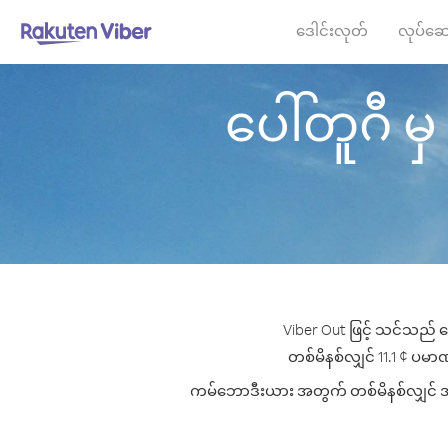
ဒေါင်းလုတ်
လုပ်ဆေ
ပေါ်တူဂီ မှ
Viber Out ဖြင့် သင်သည် ပ
တစ်မိနစ်လျှင် 11.1 ¢ ပမာဏ
ကမ်ဘောဒီးယား အတွက် တစ်မိနစ်လျှင် အကောင