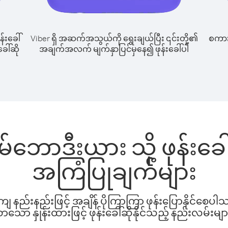
န်းခေါ်
Viber ရှိ အဆက်အသွယ်ကို ရွေးချယ်ပြီး ၎င်းတို့၏
စကားပ
ေါ်ဆို
အချက်အလက် မျက်နှာပြင်မှနေ၍ ဖုန်းခေါ်ပါ
ကမ်ဘောဒီးယား သို့ ဖုန်းခ
အကြံပြုချက်များ
နည်းနည်းဖြင့် အချိန် ပိုကြာကြာ ဖုန်းပြောနိုင်စေပ
ော နှုန်းထားဖြင့် ဖုန်းခေါ်ဆိုနိုင်သည့် နည်းလမ်းမျာ