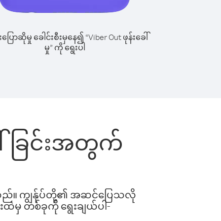
ြောဆိုမှု ခေါင်းစီးမှနေ၍ “Viber Out ဖုန်းခေါ်
မှု” ကို ရွေးပါ
ေါ်ခြင်းအတွက်
ါသည်။ ကျွန်ုပ်တို့၏ အဆင်ပြေသလို
းထဲမှ တစ်ခုကို ရွေးချယ်ပါ-