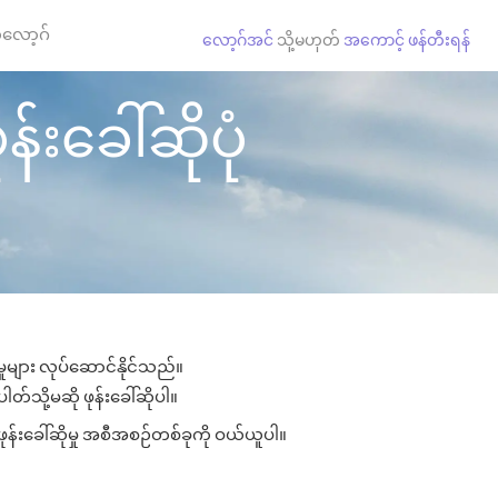
လော့ဂ်
လော့ဂ်အင်
သို့မဟုတ်
အကောင့် ဖန်တီးရန်
်းခေါ်ဆိုပုံ
ှုများ လုပ်ဆောင်နိုင်သည်။
တ်သို့မဆို ဖုန်းခေါ်ဆိုပါ။
ုန်းခေါ်ဆိုမှု အစီအစဉ်တစ်ခုကို ဝယ်ယူပါ။