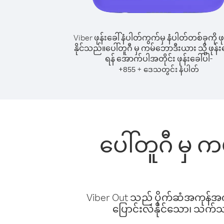
Viber ဖုန်းခေါ်နံပါတ်ကွက်မှ နံပါတ်တစ်ခုကို ဖု
နိုင်သည်။
ပေါ်တူဂီ မှ ကမ်ဘောဒီးယား သို့ ဖုန်းခ
ရန် အောက်ပါအတိုင်း ဖုန်းခေါ်ပါ-
+
+
855
ဒေသတွင်း နံပါတ်
ပေါ်တူဂီ မှ 
Viber Out သည် ပိုက်ဆံအကုန်အကျ 
ပြောင်းလဲနိုင်သော၊ သက်သာသ