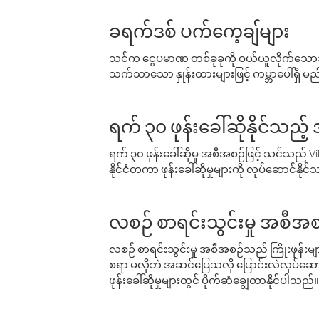
ခရက်ဒစ် ပက်ကေ့ချ်များ
သင်က ငွေပမာဏ တစ်ခုခုကို ဝယ်ယူလိုက်သောအခ
သက်သာသော နှုန်းထားများဖြင့် ကမ္ဘာပေါ်ရှိ မည်သ
ရက် ၃၀ ဖုန်းခေါ်ဆိုနိုင်သည့
ရက် ၃၀ ဖုန်းခေါ်ဆိုမှု အစီအစဉ်ဖြင့် သင်သည
နိုင်ငံတကာ ဖုန်းခေါ်ဆိုမှုများကို လုပ်ဆောင်နိုင
လစဉ် စာရင်းသွင်းမှု အစီအစ
လစဉ် စာရင်းသွင်းမှု အစီအစဉ်သည် ကြိုးဖုန်းများနှင
စရာ မလိုဘဲ အဆင်ပြေသလို ပြောင်းလဲလုပ်ဆောင
ဖုန်းခေါ်ဆိုမှုများတွင် ပိုက်ဆံချွေတာနိုင်ပါသည်။