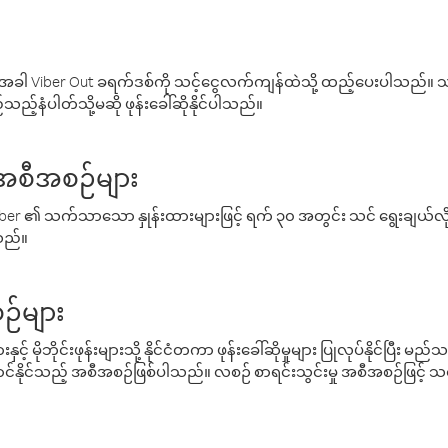
ါ Viber Out ခရက်ဒစ်ကို သင့်ငွေလက်ကျန်ထဲသို့ ထည့်ပေးပါသည်။ သင
ည့်နံပါတ်သို့မဆို ဖုန်းခေါ်ဆိုနိုင်ပါသည်။
် အစီအစဉ်များ
် Viber ၏ သက်သာသော နှုန်းထားများဖြင့် ရက် ၃၀ အတွင်း သင် ရွေးချယ်
်သည်။
ဉ်များ
့် မိုဘိုင်းဖုန်းများသို့ နိုင်ငံတကာ ဖုန်းခေါ်ဆိုမှုများ ပြုလုပ်နိုင်ပြီး
်နိုင်သည့် အစီအစဉ်ဖြစ်ပါသည်။ လစဉ် စာရင်းသွင်းမှု အစီအစဉ်ဖြင့်