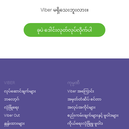
Viber မရှိသေးဘူးလား။
ခုပဲ ဒေါင်းလုတ်လုပ်လိုက်ပါ
VIBER
ကုမ္ပဏီ
လုပ်ဆောင်ချက်များ
Viber အကြောင်း
ဘလော့ဂ်
အမှတ်တံဆိပ် စင်တာ
လုံခြုံရေး
အလုပ်အကိုင်များ
Viber Out
စည်းကမ်းချက်များနှင့် မူဝါဒများ
နှုန်းထားများ
ကိုယ်ရေးလုံခြုံမှု မူဝါဒ