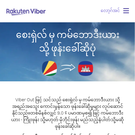
လော့ဂ်အင်
Togg
navig
စေးရှဲလ် မှ ကမ်ဘောဒီးယား
သို့ ဖုန်းခေါ်ဆိုပုံ
Viber Out ဖြင့် သင်သည် စေးရှဲလ် မှ ကမ်ဘောဒီးယား သို့
အရည်အသွေး ကောင်းမွန်သော ဖုန်းခေါ်ဆိုမှုများ လုပ်ဆောင်
နိုင်သည်။
တစ်မိနစ်လျှင် 9.0 ¢ ပမာဏမှစ၍ ဖြင့် ကမ်ဘောဒီး
ယား - ကြိုးဖုန်း သို့မဟုတ် မိုဘိုင်းဖုန်း မည်သည့်နံပါတ်သို့မဆို
ဖုန်းခေါ်ဆိုပါ။