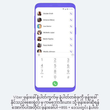
Viber ဖုန်းခေါ်နံပါတ်ကွက်မှ နံပါတ်တစ်ခုကို ဖုန်းခေါ်
နိုင်သည်။
စေးရှဲလ် မှ ကမ်ဘောဒီးယား သို့ ဖုန်းခေါ်ဆိုရန်
အောက်ပါအတိုင်း ဖုန်းခေါ်ပါ-
+
+
855
ဒေသတွင်း နံပါတ်