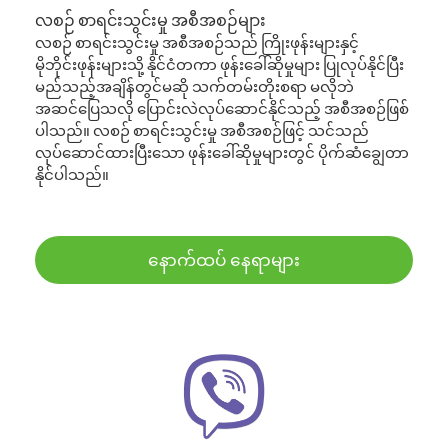
လစဉ် စာရင်းသွင်းမှု အစီအစဉ်များ
လစဉ် စာရင်းသွင်းမှု အစီအစဉ်သည် ကြိုးဖုန်းများနှင့်
မိုဘိုင်းဖုန်းများသို့ နိုင်ငံတကာ ဖုန်းခေါ်ဆိုမှုများ ပြုလုပ်နိုင်ပြီး
မည်သည့်အချိန်တွင်မဆို သက်တမ်းတိုးစရာ မလိုဘဲ
အဆင်ပြေသလို ပြောင်းလဲလုပ်ဆောင်နိုင်သည့် အစီအစဉ်ဖြစ်
ပါသည်။ လစဉ် စာရင်းသွင်းမှု အစီအစဉ်ဖြင့် သင်သည်
လုပ်ဆောင်ထားပြီးသော ဖုန်းခေါ်ဆိုမှုများတွင် ပိုက်ဆံချွေတာ
နိုင်ပါသည်။
နောက်ထပ် နေရာများ