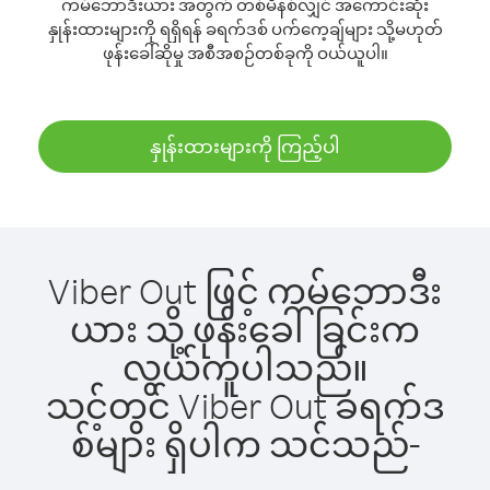
ကမ်ဘောဒီးယား အတွက် တစ်မိနစ်လျှင် အကောင်းဆုံး
နှုန်းထားများကို ရရှိရန် ခရက်ဒစ် ပက်ကေ့ချ်များ သို့မဟုတ်
ဖုန်းခေါ်ဆိုမှု အစီအစဉ်တစ်ခုကို ဝယ်ယူပါ။
နှုန်းထားများကို ကြည့်ပါ
Viber Out ဖြင့် ကမ်ဘောဒီး
ယား သို့ ဖုန်းခေါ်ခြင်းက
လွယ်ကူပါသည်။
သင့်တွင် Viber Out ခရက်ဒ
စ်များ ရှိပါက သင်သည်-