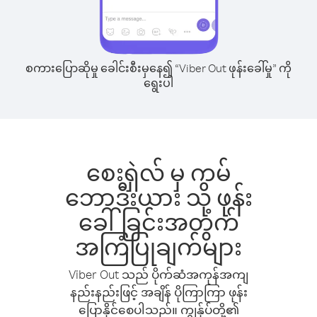
စကားပြောဆိုမှု ခေါင်းစီးမှနေ၍ “Viber Out ဖုန်းခေါ်မှု” ကို
ရွေးပါ
စေးရှဲလ် မှ ကမ်
ဘောဒီးယား သို့ ဖုန်း
ခေါ်ခြင်းအတွက်
အကြံပြုချက်များ
Viber Out သည် ပိုက်ဆံအကုန်အကျ
နည်းနည်းဖြင့် အချိန် ပိုကြာကြာ ဖုန်း
ပြောနိုင်စေပါသည်။ ကျွန်ုပ်တို့၏