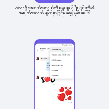
Viber ရှိ အဆက်အသွယ်ကို ရွေးချယ်ပြီး ၎င်းတို့၏
အချက်အလက် မျက်နှာပြင်မှနေ၍ ဖုန်းခေါ်ပါ