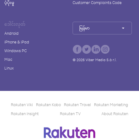
ပံ့ပိုးမှု
Customer Complaints Code
ဒေါင်းလုတ်
မြန်မာ
Android
iPhone & iPad
Windows PC
Mac
©
2026
Viber Media S.à r.l.
Linux
Rakuten Viki
Rakuten Kobo
Rakuten Travel
Rakuten Marketing
Rakuten Insight
Rakuten TV
About Rakuten