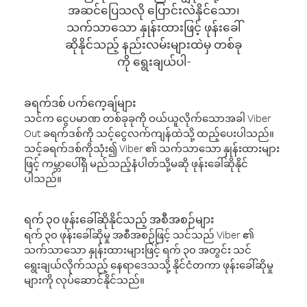
အဆင်ပြေသလို ပြောင်းလဲနိုင်သော၊
သက်သာသော နှုန်းထားဖြင့် ဖုန်းခေါ်
ဆိုနိုင်သည့် နည်းလမ်းများထဲမှ တစ်ခု
ကို ရွေးချယ်ပါ-
ခရက်ဒစ် ပက်ကေ့ချ်များ
သင်က ငွေပမာဏ တစ်ခုခုကို ဝယ်ယူလိုက်သောအခါ Viber
Out ခရက်ဒစ်ကို သင့်ငွေလက်ကျန်ထဲသို့ ထည့်ပေးပါသည်။
သင့်ခရက်ဒစ်ကိုသုံး၍ Viber ၏ သက်သာသော နှုန်းထားများ
ဖြင့် ကမ္ဘာပေါ်ရှိ မည်သည့်နံပါတ်သို့မဆို ဖုန်းခေါ်ဆိုနိုင်
ပါသည်။
ရက် ၃၀ ဖုန်းခေါ်ဆိုနိုင်သည့် အစီအစဉ်များ
ရက် ၃၀ ဖုန်းခေါ်ဆိုမှု အစီအစဉ်ဖြင့် သင်သည် Viber ၏
သက်သာသော နှုန်းထားများဖြင့် ရက် ၃၀ အတွင်း သင်
ရွေးချယ်လိုက်သည့် နေရာဒေသသို့ နိုင်ငံတကာ ဖုန်းခေါ်ဆိုမှု
များကို လုပ်ဆောင်နိုင်သည်။