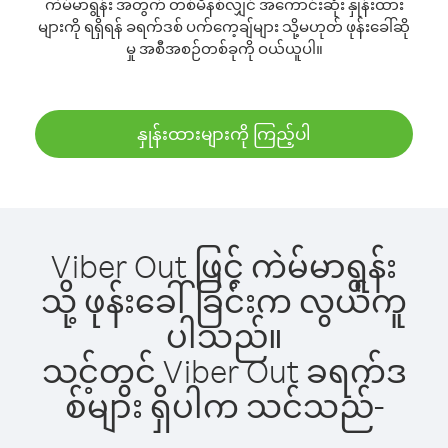
ကဲမ်မာရွန်း အတွက် တစ်မိနစ်လျှင် အကောင်းဆုံး နှုန်းထား
များကို ရရှိရန် ခရက်ဒစ် ပက်ကေ့ချ်များ သို့မဟုတ် ဖုန်းခေါ်ဆို
မှု အစီအစဉ်တစ်ခုကို ဝယ်ယူပါ။
နှုန်းထားများကို ကြည့်ပါ
Viber Out ဖြင့် ကဲမ်မာရွန်း
သို့ ဖုန်းခေါ်ခြင်းက လွယ်ကူ
ပါသည်။
သင့်တွင် Viber Out ခရက်ဒ
စ်များ ရှိပါက သင်သည်-