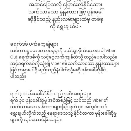
အဆင်ပြေသလို ပြောင်းလဲနိုင်သော၊
သက်သာသော နှုန်းထားဖြင့် ဖုန်းခေါ်
ဆိုနိုင်သည့် နည်းလမ်းများထဲမှ တစ်ခု
ကို ရွေးချယ်ပါ-
ခရက်ဒစ် ပက်ကေ့ချ်များ
သင်က ငွေပမာဏ တစ်ခုခုကို ဝယ်ယူလိုက်သောအခါ Viber
Out ခရက်ဒစ်ကို သင့်ငွေလက်ကျန်ထဲသို့ ထည့်ပေးပါသည်။
သင့်ခရက်ဒစ်ကိုသုံး၍ Viber ၏ သက်သာသော နှုန်းထားများ
ဖြင့် ကမ္ဘာပေါ်ရှိ မည်သည့်နံပါတ်သို့မဆို ဖုန်းခေါ်ဆိုနိုင်
ပါသည်။
ရက် ၃၀ ဖုန်းခေါ်ဆိုနိုင်သည့် အစီအစဉ်များ
ရက် ၃၀ ဖုန်းခေါ်ဆိုမှု အစီအစဉ်ဖြင့် သင်သည် Viber ၏
သက်သာသော နှုန်းထားများဖြင့် ရက် ၃၀ အတွင်း သင်
ရွေးချယ်လိုက်သည့် နေရာဒေသသို့ နိုင်ငံတကာ ဖုန်းခေါ်ဆိုမှု
များကို လုပ်ဆောင်နိုင်သည်။