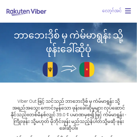
လော့ဂ်အင်
Togg
navig
ဘာဘေးဒိုစ် မှ ကဲမ်မာရွန်း သို့
ဖုန်းခေါ်ဆိုပုံ
Viber Out ဖြင့် သင်သည် ဘာဘေးဒိုစ် မှ ကဲမ်မာရွန်း သို့
အရည်အသွေး ကောင်းမွန်သော ဖုန်းခေါ်ဆိုမှုများ လုပ်ဆောင်
နိုင်သည်။
တစ်မိနစ်လျှင် 39.0 ¢ ပမာဏမှစ၍ ဖြင့် ကဲမ်မာရွန်း -
ကြိုးဖုန်း သို့မဟုတ် မိုဘိုင်းဖုန်း မည်သည့်နံပါတ်သို့မဆို ဖုန်း
ခေါ်ဆိုပါ။