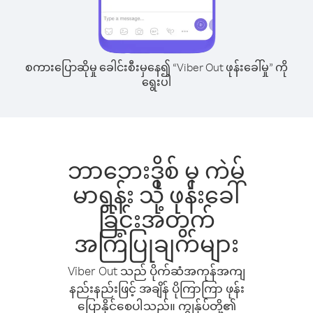
စကားပြောဆိုမှု ခေါင်းစီးမှနေ၍ “Viber Out ဖုန်းခေါ်မှု” ကို
ရွေးပါ
ဘာဘေးဒိုစ် မှ ကဲမ်
မာရွန်း သို့ ဖုန်းခေါ်
ခြင်းအတွက်
အကြံပြုချက်များ
Viber Out သည် ပိုက်ဆံအကုန်အကျ
နည်းနည်းဖြင့် အချိန် ပိုကြာကြာ ဖုန်း
ပြောနိုင်စေပါသည်။ ကျွန်ုပ်တို့၏