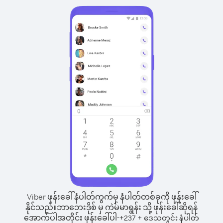
Viber ဖုန်းခေါ်နံပါတ်ကွက်မှ နံပါတ်တစ်ခုကို ဖုန်းခေါ်
နိုင်သည်။
ဘာဘေးဒိုစ် မှ ကဲမ်မာရွန်း သို့ ဖုန်းခေါ်ဆိုရန်
အောက်ပါအတိုင်း ဖုန်းခေါ်ပါ-
+
+
237
ဒေသတွင်း နံပါတ်