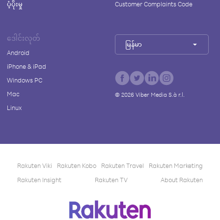
ပံ့ပိုးမှု
Customer Complaints Code
ဒေါင်းလုတ်
မြန်မာ
Android
iPhone & iPad
Windows PC
Mac
©
2026
Viber Media S.à r.l.
Linux
Rakuten Viki
Rakuten Kobo
Rakuten Travel
Rakuten Marketing
Rakuten Insight
Rakuten TV
About Rakuten