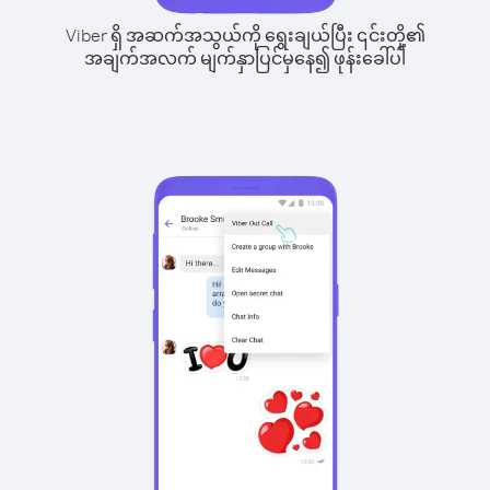
Viber ရှိ အဆက်အသွယ်ကို ရွေးချယ်ပြီး ၎င်းတို့၏
အချက်အလက် မျက်နှာပြင်မှနေ၍ ဖုန်းခေါ်ပါ