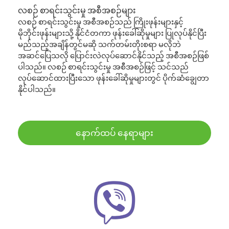
လစဉ် စာရင်းသွင်းမှု အစီအစဉ်များ
လစဉ် စာရင်းသွင်းမှု အစီအစဉ်သည် ကြိုးဖုန်းများနှင့်
မိုဘိုင်းဖုန်းများသို့ နိုင်ငံတကာ ဖုန်းခေါ်ဆိုမှုများ ပြုလုပ်နိုင်ပြီး
မည်သည့်အချိန်တွင်မဆို သက်တမ်းတိုးစရာ မလိုဘဲ
အဆင်ပြေသလို ပြောင်းလဲလုပ်ဆောင်နိုင်သည့် အစီအစဉ်ဖြစ်
ပါသည်။ လစဉ် စာရင်းသွင်းမှု အစီအစဉ်ဖြင့် သင်သည်
လုပ်ဆောင်ထားပြီးသော ဖုန်းခေါ်ဆိုမှုများတွင် ပိုက်ဆံချွေတာ
နိုင်ပါသည်။
နောက်ထပ် နေရာများ