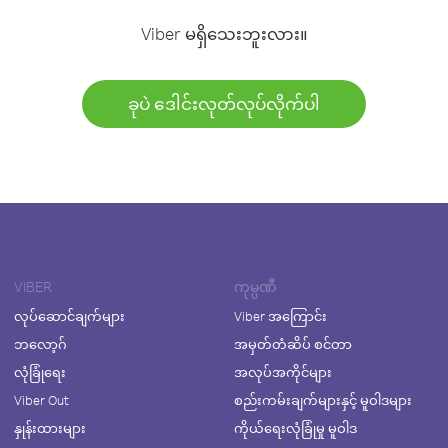
Viber မရှိသေးဘူးလား။
ခုပဲ ဒေါင်းလုတ်လုပ်လိုက်ပါ
VIBER
ကုမ္ပဏီ
လုပ်ဆောင်ချက်များ
Viber အကြောင်း
ဘလော့ဂ်
အမှတ်တံဆိပ် စင်တာ
လုံခြုံရေး
အလုပ်အကိုင်များ
Viber Out
စည်းကမ်းချက်များနှင့် မူဝါဒများ
နှုန်းထားများ
ကိုယ်ရေးလုံခြုံမှု မူဝါဒ