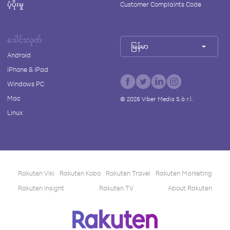
ပံ့ပိုးမှု
Customer Complaints Code
ဒေါင်းလုတ်
မြန်မာ
Android
iPhone & iPad
Windows PC
Mac
©
2026
Viber Media S.à r.l.
Linux
Rakuten Viki
Rakuten Kobo
Rakuten Travel
Rakuten Marketing
Rakuten Insight
Rakuten TV
About Rakuten