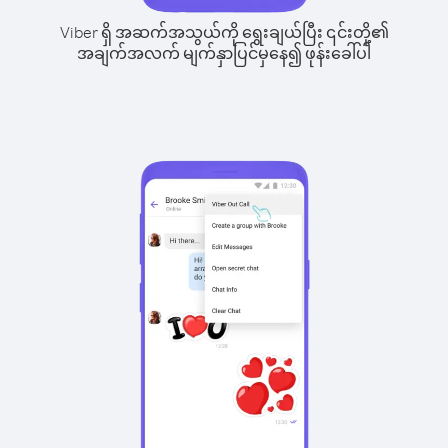
Viber ရှိ အဆက်အသွယ်ကို ရွေးချယ်ပြီး ၎င်းတို့၏
အချက်အလက် မျက်နှာပြင်မှနေ၍ ဖုန်းခေါ်ပါ