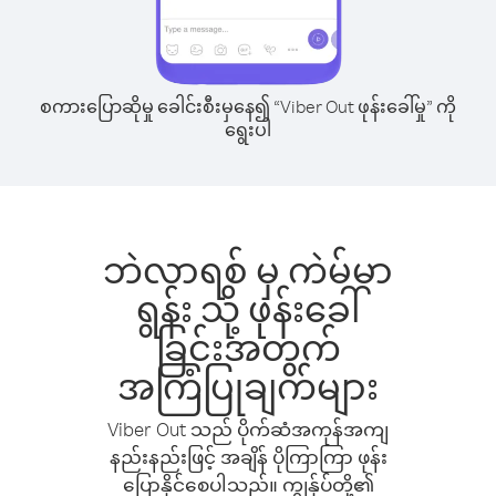
စကားပြောဆိုမှု ခေါင်းစီးမှနေ၍ “Viber Out ဖုန်းခေါ်မှု” ကို
ရွေးပါ
ဘဲလာရစ် မှ ကဲမ်မာ
ရွန်း သို့ ဖုန်းခေါ်
ခြင်းအတွက်
အကြံပြုချက်များ
Viber Out သည် ပိုက်ဆံအကုန်အကျ
နည်းနည်းဖြင့် အချိန် ပိုကြာကြာ ဖုန်း
ပြောနိုင်စေပါသည်။ ကျွန်ုပ်တို့၏