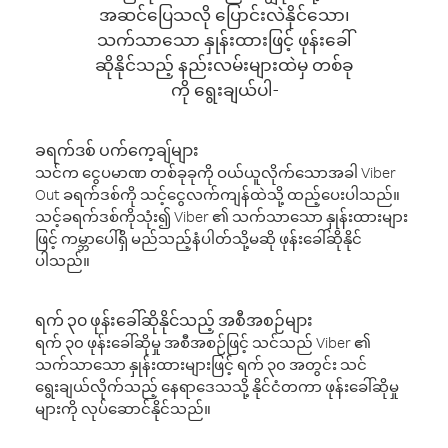
အဆင်ပြေသလို ပြောင်းလဲနိုင်သော၊
သက်သာသော နှုန်းထားဖြင့် ဖုန်းခေါ်
ဆိုနိုင်သည့် နည်းလမ်းများထဲမှ တစ်ခု
ကို ရွေးချယ်ပါ-
ခရက်ဒစ် ပက်ကေ့ချ်များ
သင်က ငွေပမာဏ တစ်ခုခုကို ဝယ်ယူလိုက်သောအခါ Viber
Out ခရက်ဒစ်ကို သင့်ငွေလက်ကျန်ထဲသို့ ထည့်ပေးပါသည်။
သင့်ခရက်ဒစ်ကိုသုံး၍ Viber ၏ သက်သာသော နှုန်းထားများ
ဖြင့် ကမ္ဘာပေါ်ရှိ မည်သည့်နံပါတ်သို့မဆို ဖုန်းခေါ်ဆိုနိုင်
ပါသည်။
ရက် ၃၀ ဖုန်းခေါ်ဆိုနိုင်သည့် အစီအစဉ်များ
ရက် ၃၀ ဖုန်းခေါ်ဆိုမှု အစီအစဉ်ဖြင့် သင်သည် Viber ၏
သက်သာသော နှုန်းထားများဖြင့် ရက် ၃၀ အတွင်း သင်
ရွေးချယ်လိုက်သည့် နေရာဒေသသို့ နိုင်ငံတကာ ဖုန်းခေါ်ဆိုမှု
များကို လုပ်ဆောင်နိုင်သည်။