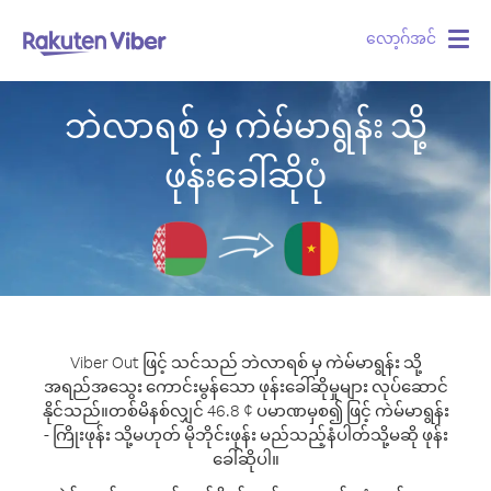
လော့ဂ်အင်
Togg
navig
ဘဲလာရစ် မှ ကဲမ်မာရွန်း သို့
ဖုန်းခေါ်ဆိုပုံ
Viber Out ဖြင့် သင်သည် ဘဲလာရစ် မှ ကဲမ်မာရွန်း သို့
အရည်အသွေး ကောင်းမွန်သော ဖုန်းခေါ်ဆိုမှုများ လုပ်ဆောင်
နိုင်သည်။
တစ်မိနစ်လျှင် 46.8 ¢ ပမာဏမှစ၍ ဖြင့် ကဲမ်မာရွန်း
- ကြိုးဖုန်း သို့မဟုတ် မိုဘိုင်းဖုန်း မည်သည့်နံပါတ်သို့မဆို ဖုန်း
ခေါ်ဆိုပါ။