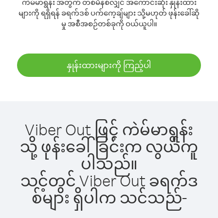
ကဲမ်မာရွန်း အတွက် တစ်မိနစ်လျှင် အကောင်းဆုံး နှုန်းထား
များကို ရရှိရန် ခရက်ဒစ် ပက်ကေ့ချ်များ သို့မဟုတ် ဖုန်းခေါ်ဆို
မှု အစီအစဉ်တစ်ခုကို ဝယ်ယူပါ။
နှုန်းထားများကို ကြည့်ပါ
Viber Out ဖြင့် ကဲမ်မာရွန်း
သို့ ဖုန်းခေါ်ခြင်းက လွယ်ကူ
ပါသည်။
သင့်တွင် Viber Out ခရက်ဒ
စ်များ ရှိပါက သင်သည်-