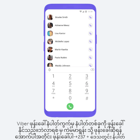
Viber ဖုန်းခေါ်နံပါတ်ကွက်မှ နံပါတ်တစ်ခုကို ဖုန်းခေါ်
နိုင်သည်။
ဘဲလာရစ် မှ ကဲမ်မာရွန်း သို့ ဖုန်းခေါ်ဆိုရန်
အောက်ပါအတိုင်း ဖုန်းခေါ်ပါ-
+
+
237
ဒေသတွင်း နံပါတ်