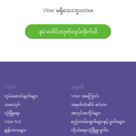
Viber မရှိသေးဘူးလား။
ခုပဲ ဒေါင်းလုတ်လုပ်လိုက်ပါ
VIBER
ကုမ္ပဏီ
လုပ်ဆောင်ချက်များ
Viber အကြောင်း
ဘလော့ဂ်
အမှတ်တံဆိပ် စင်တာ
လုံခြုံရေး
အလုပ်အကိုင်များ
Viber Out
စည်းကမ်းချက်များနှင့် မူဝါဒများ
နှုန်းထားများ
ကိုယ်ရေးလုံခြုံမှု မူဝါဒ