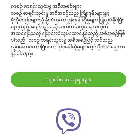
လစဉ် စာရင်းသွင်းမှု အစီအစဉ်များ
လစဉ် စာရင်းသွင်းမှု အစီအစဉ်သည် ကြိုးဖုန်းများနှင့်
မိုဘိုင်းဖုန်းများသို့ နိုင်ငံတကာ ဖုန်းခေါ်ဆိုမှုများ ပြုလုပ်နိုင်ပြီး
မည်သည့်အချိန်တွင်မဆို သက်တမ်းတိုးစရာ မလိုဘဲ
အဆင်ပြေသလို ပြောင်းလဲလုပ်ဆောင်နိုင်သည့် အစီအစဉ်ဖြစ်
ပါသည်။ လစဉ် စာရင်းသွင်းမှု အစီအစဉ်ဖြင့် သင်သည်
လုပ်ဆောင်ထားပြီးသော ဖုန်းခေါ်ဆိုမှုများတွင် ပိုက်ဆံချွေတာ
နိုင်ပါသည်။
နောက်ထပ် နေရာများ