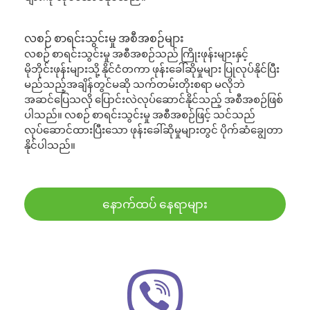
လစဉ် စာရင်းသွင်းမှု အစီအစဉ်များ
လစဉ် စာရင်းသွင်းမှု အစီအစဉ်သည် ကြိုးဖုန်းများနှင့်
မိုဘိုင်းဖုန်းများသို့ နိုင်ငံတကာ ဖုန်းခေါ်ဆိုမှုများ ပြုလုပ်နိုင်ပြီး
မည်သည့်အချိန်တွင်မဆို သက်တမ်းတိုးစရာ မလိုဘဲ
အဆင်ပြေသလို ပြောင်းလဲလုပ်ဆောင်နိုင်သည့် အစီအစဉ်ဖြစ်
ပါသည်။ လစဉ် စာရင်းသွင်းမှု အစီအစဉ်ဖြင့် သင်သည်
လုပ်ဆောင်ထားပြီးသော ဖုန်းခေါ်ဆိုမှုများတွင် ပိုက်ဆံချွေတာ
နိုင်ပါသည်။
နောက်ထပ် နေရာများ