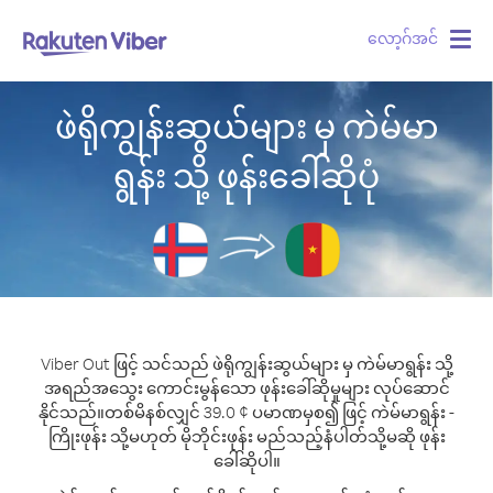
လော့ဂ်အင်
Togg
navig
ဖဲရိုကျွန်းဆွယ်များ မှ ကဲမ်မာ
ရွန်း သို့ ဖုန်းခေါ်ဆိုပုံ
Viber Out ဖြင့် သင်သည် ဖဲရိုကျွန်းဆွယ်များ မှ ကဲမ်မာရွန်း သို့
အရည်အသွေး ကောင်းမွန်သော ဖုန်းခေါ်ဆိုမှုများ လုပ်ဆောင်
နိုင်သည်။
တစ်မိနစ်လျှင် 39.0 ¢ ပမာဏမှစ၍ ဖြင့် ကဲမ်မာရွန်း -
ကြိုးဖုန်း သို့မဟုတ် မိုဘိုင်းဖုန်း မည်သည့်နံပါတ်သို့မဆို ဖုန်း
ခေါ်ဆိုပါ။