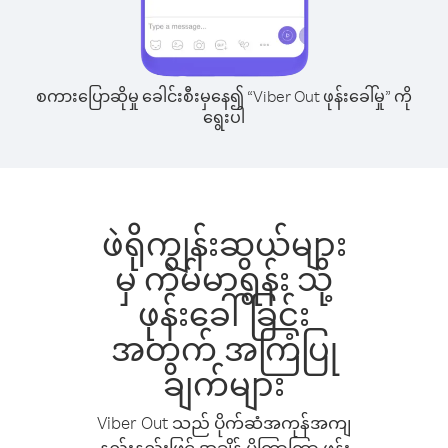
စကားပြောဆိုမှု ခေါင်းစီးမှနေ၍ “Viber Out ဖုန်းခေါ်မှု” ကို
ရွေးပါ
ဖဲရိုကျွန်းဆွယ်များ
မှ ကဲမ်မာရွန်း သို့
ဖုန်းခေါ်ခြင်း
အတွက် အကြံပြု
ချက်များ
Viber Out သည် ပိုက်ဆံအကုန်အကျ
နည်းနည်းဖြင့် အချိန် ပိုကြာကြာ ဖုန်း