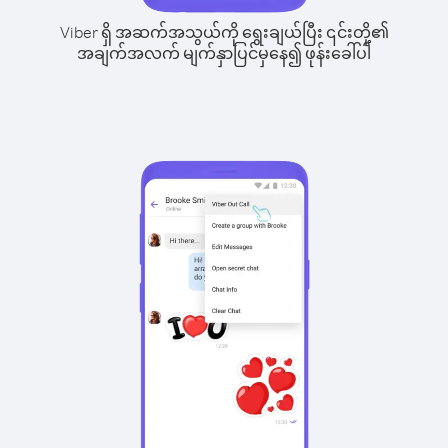
Viber ရှိ အဆက်အသွယ်ကို ရွေးချယ်ပြီး ၎င်းတို့၏
အချက်အလက် မျက်နှာပြင်မှနေ၍ ဖုန်းခေါ်ပါ