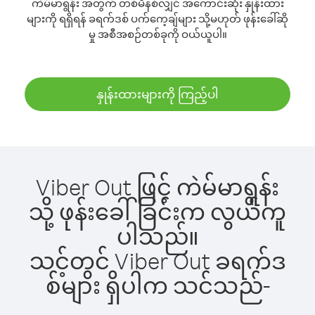
ကဲမ်မာရွန်း အတွက် တစ်မိနစ်လျှင် အကောင်းဆုံး နှုန်းထား
များကို ရရှိရန် ခရက်ဒစ် ပက်ကေ့ချ်များ သို့မဟုတ် ဖုန်းခေါ်ဆို
မှု အစီအစဉ်တစ်ခုကို ဝယ်ယူပါ။
နှုန်းထားများကို ကြည့်ပါ
Viber Out ဖြင့် ကဲမ်မာရွန်း
သို့ ဖုန်းခေါ်ခြင်းက လွယ်ကူ
ပါသည်။
သင့်တွင် Viber Out ခရက်ဒ
စ်များ ရှိပါက သင်သည်-