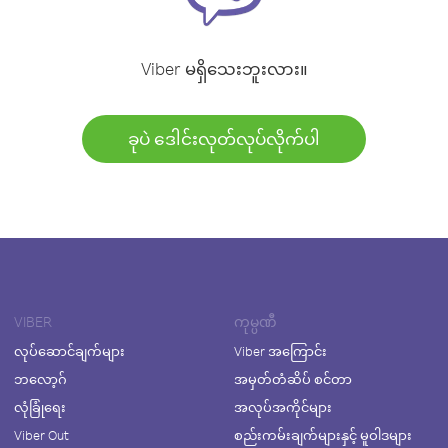
Viber မရှိသေးဘူးလား။
ခုပဲ ဒေါင်းလုတ်လုပ်လိုက်ပါ
VIBER
ကုမ္ပဏီ
လုပ်ဆောင်ချက်များ
Viber အကြောင်း
ဘလော့ဂ်
အမှတ်တံဆိပ် စင်တာ
လုံခြုံရေး
အလုပ်အကိုင်များ
Viber Out
စည်းကမ်းချက်များနှင့် မူဝါဒများ