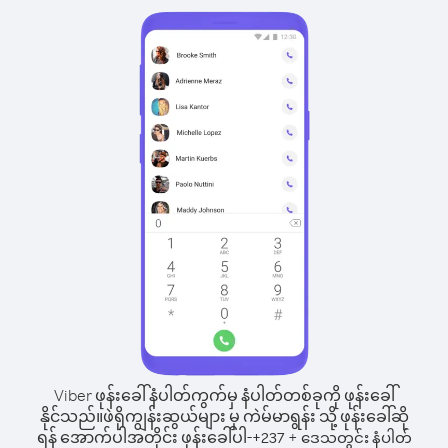
Viber ဖုန်းခေါ်နံပါတ်ကွက်မှ နံပါတ်တစ်ခုကို ဖုန်းခေါ်
နိုင်သည်။
ဖဲရိုကျွန်းဆွယ်များ မှ ကဲမ်မာရွန်း သို့ ဖုန်းခေါ်ဆို
ရန် အောက်ပါအတိုင်း ဖုန်းခေါ်ပါ-
+
+
237
ဒေသတွင်း နံပါတ်