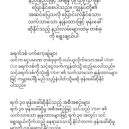
ပြောနိုင်စေပါသည်။ ကျွန်ုပ်တို့၏
အဆင်ပြေသလို ပြောင်းလဲနိုင်သော၊
သက်သာသော နှုန်းထားဖြင့် ဖုန်းခေါ်
ဆိုနိုင်သည့် နည်းလမ်းများထဲမှ တစ်ခု
ကို ရွေးချယ်ပါ-
ခရက်ဒစ် ပက်ကေ့ချ်များ
သင်က ငွေပမာဏ တစ်ခုခုကို ဝယ်ယူလိုက်သောအခါ Viber
Out ခရက်ဒစ်ကို သင့်ငွေလက်ကျန်ထဲသို့ ထည့်ပေးပါသည်။
သင့်ခရက်ဒစ်ကိုသုံး၍ Viber ၏ သက်သာသော နှုန်းထားများ
ဖြင့် ကမ္ဘာပေါ်ရှိ မည်သည့်နံပါတ်သို့မဆို ဖုန်းခေါ်ဆိုနိုင်
ပါသည်။
ရက် ၃၀ ဖုန်းခေါ်ဆိုနိုင်သည့် အစီအစဉ်များ
ရက် ၃၀ ဖုန်းခေါ်ဆိုမှု အစီအစဉ်ဖြင့် သင်သည် Viber ၏
သက်သာသော နှုန်းထားများဖြင့် ရက် ၃၀ အတွင်း သင်
ရွေးချယ်လိုက်သည့် နေရာဒေသသို့ နိုင်ငံတကာ ဖုန်းခေါ်ဆိုမှု
များကို လုပ်ဆောင်နိုင်သည်။