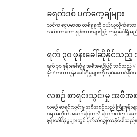
ခရက်ဒစ် ပက်ကေ့ချ်များ
သင်က ငွေပမာဏ တစ်ခုခုကို ဝယ်ယူလိုက်သောအခ
သက်သာသော နှုန်းထားများဖြင့် ကမ္ဘာပေါ်ရှိ မည်သ
ရက် ၃၀ ဖုန်းခေါ်ဆိုနိုင်သည့
ရက် ၃၀ ဖုန်းခေါ်ဆိုမှု အစီအစဉ်ဖြင့် သင်သည
နိုင်ငံတကာ ဖုန်းခေါ်ဆိုမှုများကို လုပ်ဆောင်နိုင
လစဉ် စာရင်းသွင်းမှု အစီအစ
လစဉ် စာရင်းသွင်းမှု အစီအစဉ်သည် ကြိုးဖုန်းများနှင
စရာ မလိုဘဲ အဆင်ပြေသလို ပြောင်းလဲလုပ်ဆောင
ဖုန်းခေါ်ဆိုမှုများတွင် ပိုက်ဆံချွေတာနိုင်ပါသည်။