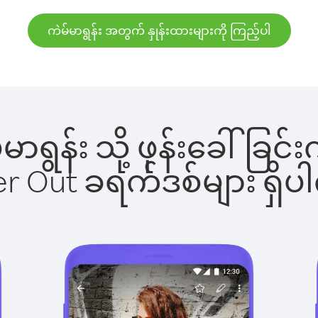
ကဲမ်မာရွန်း အတွက် နှုန်းထားများကို ကြည့်ပါ
မ်မာရွန်း သို့ ဖုန်းခေါ်
ber Out ခရက်ဒစ်များ ရှ