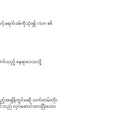
့်ခရက်ဒစ်ကိုသုံး၍ Viber ၏
လိုက်သည့် နေရာဒေသသို့
 မည်သည့်အချိန်တွင်မဆို သက်တမ်းတိုး
 သင်သည် လုပ်ဆောင်ထားပြီးသော