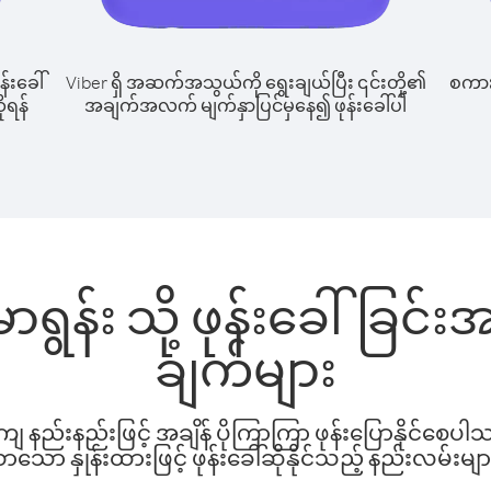
န်းခေါ်
Viber ရှိ အဆက်အသွယ်ကို ရွေးချယ်ပြီး ၎င်းတို့၏
စကားပ
ိုရန်
အချက်အလက် မျက်နှာပြင်မှနေ၍ ဖုန်းခေါ်ပါ
မာရွန်း သို့ ဖုန်းခေါ်ခြ
ချက်များ
နည်းနည်းဖြင့် အချိန် ပိုကြာကြာ ဖုန်းပြောနိုင်စေပ
ော နှုန်းထားဖြင့် ဖုန်းခေါ်ဆိုနိုင်သည့် နည်းလမ်းမျာ