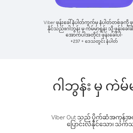
Viber ဖုန်းခေါ်နံပါတ်ကွက်မှ နံပါတ်တစ်ခုကို ဖု
နိုင်သည်။
ဂါဘွန်း မှ ကဲမ်မာရွန်း သို့ ဖုန်းခေါ်ဆ
အောက်ပါအတိုင်း ဖုန်းခေါ်ပါ-
+
+
237
ဒေသတွင်း နံပါတ်
ဂါဘွန်း မှ ကဲမ်
Viber Out သည် ပိုက်ဆံအကုန်အကျ 
ပြောင်းလဲနိုင်သော၊ သက်သာသ