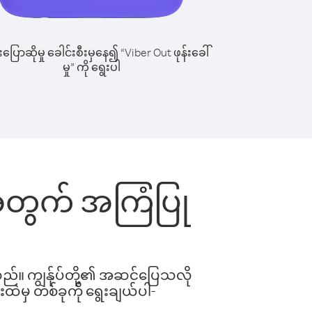
ြောဆိုမှု ခေါင်းစီးမှနေ၍ “Viber Out ဖုန်းခေါ်
မှု” ကို ရွေးပါ
င်းအတွက် အကြံပြု
ါသည်။ ကျွန်ုပ်တို့၏ အဆင်ပြေသလို
းထဲမှ တစ်ခုကို ရွေးချယ်ပါ-