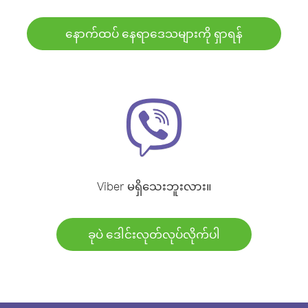
နောက်ထပ် နေရာဒေသများကို ရှာရန်
Viber မရှိသေးဘူးလား။
ခုပဲ ဒေါင်းလုတ်လုပ်လိုက်ပါ