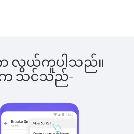
ခြင်းက လွယ်ကူပါသည်။
ိပါက သင်သည်-