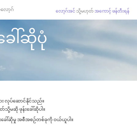
လော့ဂ်
လော့ဂ်အင်
သို့မဟုတ်
အကောင့် ဖန်တီးရန်
ေါ်ဆိုပုံ
များ လုပ်ဆောင်နိုင်သည်။
်သို့မဆို ဖုန်းခေါ်ဆိုပါ။
်းခေါ်ဆိုမှု အစီအစဉ်တစ်ခုကို ဝယ်ယူပါ။