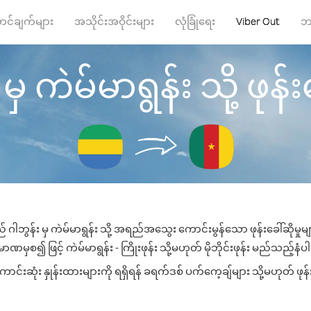
ာင်ချက်များ
အသိုင်းအဝိုင်းများ
လုံခြုံရေး
Viber Out
ဘ
မှ ကဲမ်မာရွန်း သို့ ဖုန်းခ
 ဂါဘွန်း မှ ကဲမ်မာရွန်း သို့ အရည်အသွေး ကောင်းမွန်သော ဖုန်းခေါ်ဆိုမှု
ဏမှစ၍ ဖြင့် ကဲမ်မာရွန်း - ကြိုးဖုန်း သို့မဟုတ် မိုဘိုင်းဖုန်း မည်သည့်နံပါတ
င်းဆုံး နှုန်းထားများကို ရရှိရန် ခရက်ဒစ် ပက်ကေ့ချ်များ သို့မဟုတ် ဖုန