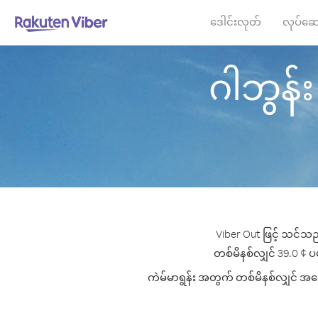
ဒေါင်းလုတ်
လုပ်ဆေ
ဂါဘွန်း 
Viber Out ဖြင့် သင်သည်
တစ်မိနစ်လျှင် 39.0 ¢ ပမာ
ကဲမ်မာရွန်း အတွက် တစ်မိနစ်လျှင် အကော