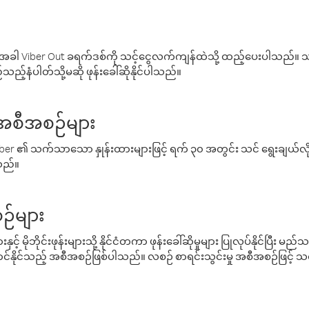
ါ Viber Out ခရက်ဒစ်ကို သင့်ငွေလက်ကျန်ထဲသို့ ထည့်ပေးပါသည်။ သင
ည့်နံပါတ်သို့မဆို ဖုန်းခေါ်ဆိုနိုင်ပါသည်။
် အစီအစဉ်များ
် Viber ၏ သက်သာသော နှုန်းထားများဖြင့် ရက် ၃၀ အတွင်း သင် ရွေးချယ်
်သည်။
ဉ်များ
့် မိုဘိုင်းဖုန်းများသို့ နိုင်ငံတကာ ဖုန်းခေါ်ဆိုမှုများ ပြုလုပ်နိုင်ပြီး
်နိုင်သည့် အစီအစဉ်ဖြစ်ပါသည်။ လစဉ် စာရင်းသွင်းမှု အစီအစဉ်ဖြင့်