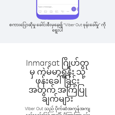
စကားပြောဆိုမှု ခေါင်းစီးမှနေ၍ “Viber Out ဖုန်းခေါ်မှု” ကို
ရွေးပါ
Inmarsat ဂြိုဟ်တု
မှ ကဲမ်မာရွန်း သို့
ဖုန်းခေါ်ခြင်း
အတွက် အကြံပြု
ချက်များ
Viber Out သည် ပိုက်ဆံအကုန်အကျ
နည်းနည်းဖြင့် အချိန် ပိုကြာကြာ ဖုန်း