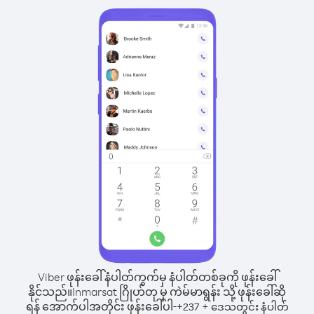
Viber ဖုန်းခေါ်နံပါတ်ကွက်မှ နံပါတ်တစ်ခုကို ဖုန်းခေါ်
နိုင်သည်။
Inmarsat ဂြိုဟ်တု မှ ကဲမ်မာရွန်း သို့ ဖုန်းခေါ်ဆို
ရန် အောက်ပါအတိုင်း ဖုန်းခေါ်ပါ-
+
+
237
ဒေသတွင်း နံပါတ်