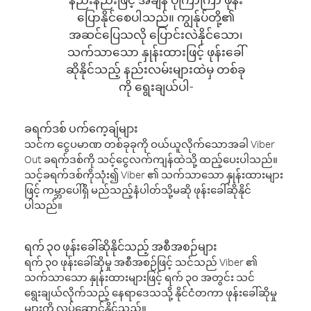
ပြောနိုင်စေပါသည်။ ကျွန်ုပ်တို့၏
အဆင်ပြေသလို ပြောင်းလဲနိုင်သော၊
သက်သာသော နှုန်းထားဖြင့် ဖုန်းခေါ်
ဆိုနိုင်သည့် နည်းလမ်းများထဲမှ တစ်ခု
ကို ရွေးချယ်ပါ-
ခရက်ဒစ် ပက်ကေ့ချ်များ
သင်က ငွေပမာဏ တစ်ခုခုကို ဝယ်ယူလိုက်သောအခါ Viber
Out ခရက်ဒစ်ကို သင့်ငွေလက်ကျန်ထဲသို့ ထည့်ပေးပါသည်။
သင့်ခရက်ဒစ်ကိုသုံး၍ Viber ၏ သက်သာသော နှုန်းထားများ
ဖြင့် ကမ္ဘာပေါ်ရှိ မည်သည့်နံပါတ်သို့မဆို ဖုန်းခေါ်ဆိုနိုင်
ပါသည်။
ရက် ၃၀ ဖုန်းခေါ်ဆိုနိုင်သည့် အစီအစဉ်များ
ရက် ၃၀ ဖုန်းခေါ်ဆိုမှု အစီအစဉ်ဖြင့် သင်သည် Viber ၏
သက်သာသော နှုန်းထားများဖြင့် ရက် ၃၀ အတွင်း သင်
ရွေးချယ်လိုက်သည့် နေရာဒေသသို့ နိုင်ငံတကာ ဖုန်းခေါ်ဆိုမှု
များကို လုပ်ဆောင်နိုင်သည်။