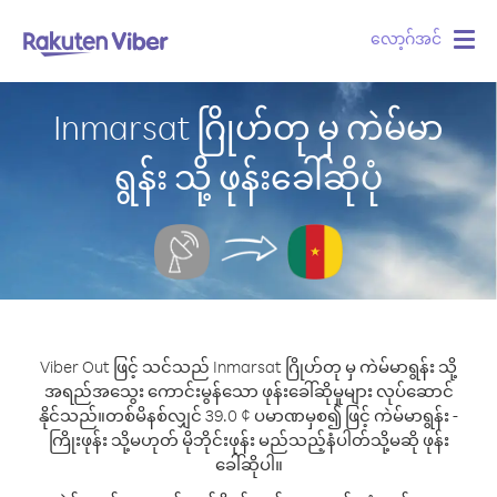
လော့ဂ်အင်
Togg
navig
Inmarsat ဂြိုဟ်တု မှ ကဲမ်မာ
ရွန်း သို့ ဖုန်းခေါ်ဆိုပုံ
Viber Out ဖြင့် သင်သည် Inmarsat ဂြိုဟ်တု မှ ကဲမ်မာရွန်း သို့
အရည်အသွေး ကောင်းမွန်သော ဖုန်းခေါ်ဆိုမှုများ လုပ်ဆောင်
နိုင်သည်။
တစ်မိနစ်လျှင် 39.0 ¢ ပမာဏမှစ၍ ဖြင့် ကဲမ်မာရွန်း -
ကြိုးဖုန်း သို့မဟုတ် မိုဘိုင်းဖုန်း မည်သည့်နံပါတ်သို့မဆို ဖုန်း
ခေါ်ဆိုပါ။