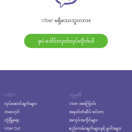
Viber မရှိသေးဘူးလား။
ခုပဲ ဒေါင်းလုတ်လုပ်လိုက်ပါ
VIBER
ကုမ္ပဏီ
လုပ်ဆောင်ချက်များ
Viber အကြောင်း
ဘလော့ဂ်
အမှတ်တံဆိပ် စင်တာ
လုံခြုံရေး
အလုပ်အကိုင်များ
Viber Out
စည်းကမ်းချက်များနှင့် မူဝါဒများ