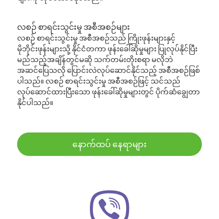
လစဉ် စာရင်းသွင်းမှု အစီအစဉ်များ
လစဉ် စာရင်းသွင်းမှု အစီအစဉ်သည် ကြိုးဖုန်းများနှင့်
မိုဘိုင်းဖုန်းများသို့ နိုင်ငံတကာ ဖုန်းခေါ်ဆိုမှုများ ပြုလုပ်နိုင်ပြီး
မည်သည့်အချိန်တွင်မဆို သက်တမ်းတိုးစရာ မလိုဘဲ
အဆင်ပြေသလို ပြောင်းလဲလုပ်ဆောင်နိုင်သည့် အစီအစဉ်ဖြစ်
ပါသည်။ လစဉ် စာရင်းသွင်းမှု အစီအစဉ်ဖြင့် သင်သည်
လုပ်ဆောင်ထားပြီးသော ဖုန်းခေါ်ဆိုမှုများတွင် ပိုက်ဆံချွေတာ
နိုင်ပါသည်။
နောက်ထပ် နေရာများ