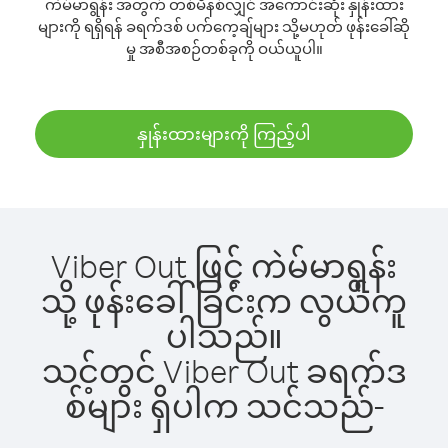
ကဲမ်မာရွန်း အတွက် တစ်မိနစ်လျှင် အကောင်းဆုံး နှုန်းထား
များကို ရရှိရန် ခရက်ဒစ် ပက်ကေ့ချ်များ သို့မဟုတ် ဖုန်းခေါ်ဆို
မှု အစီအစဉ်တစ်ခုကို ဝယ်ယူပါ။
နှုန်းထားများကို ကြည့်ပါ
Viber Out ဖြင့် ကဲမ်မာရွန်း
သို့ ဖုန်းခေါ်ခြင်းက လွယ်ကူ
ပါသည်။
သင့်တွင် Viber Out ခရက်ဒ
စ်များ ရှိပါက သင်သည်-