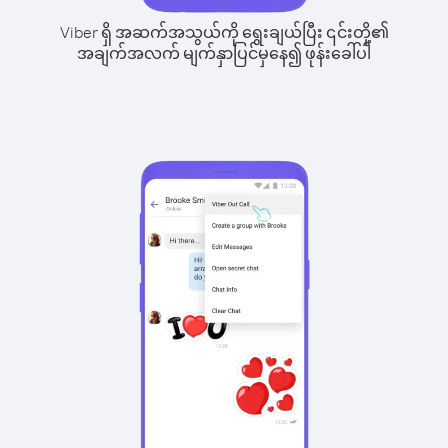
Viber ရှိ အဆက်အသွယ်ကို ရွေးချယ်ပြီး ၎င်းတို့၏
အချက်အလက် မျက်နှာပြင်မှနေ၍ ဖုန်းခေါ်ပါ