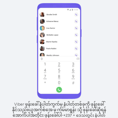
Viber ဖုန်းခေါ်နံပါတ်ကွက်မှ နံပါတ်တစ်ခုကို ဖုန်းခေါ်
နိုင်သည်။
ယူအက်စ်အေ မှ ကဲမ်မာရွန်း သို့ ဖုန်းခေါ်ဆိုရန်
အောက်ပါအတိုင်း ဖုန်းခေါ်ပါ-
+
+
237
ဒေသတွင်း နံပါတ်