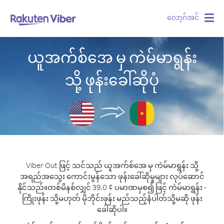
လော့ဂ်အင်
Togg
navig
ယူအက်စ်အေ မှ ကဲမ်မာရွန်း
သို့ ဖုန်းခေါ်ဆိုပုံ
Viber Out ဖြင့် သင်သည် ယူအက်စ်အေ မှ ကဲမ်မာရွန်း သို့
အရည်အသွေး ကောင်းမွန်သော ဖုန်းခေါ်ဆိုမှုများ လုပ်ဆောင်
နိုင်သည်။
တစ်မိနစ်လျှင် 39.0 ¢ ပမာဏမှစ၍ ဖြင့် ကဲမ်မာရွန်း -
ကြိုးဖုန်း သို့မဟုတ် မိုဘိုင်းဖုန်း မည်သည့်နံပါတ်သို့မဆို ဖုန်း
ခေါ်ဆိုပါ။