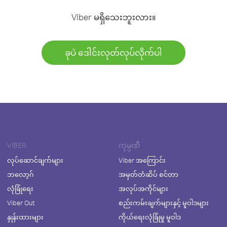
Viber မရှိသေးဘူးလား။
ခုပဲ ဒေါင်းလုတ်လုပ်လိုက်ပါ
VIBER
ကုမ္ပဏီ
လုပ်ဆောင်ချက်များ
Viber အကြောင်း
ဘလော့ဂ်
အမှတ်တံဆိပ် စင်တာ
လုံခြုံရေး
အလုပ်အကိုင်များ
Viber Out
စည်းကမ်းချက်များနှင့် မူဝါဒများ
နှုန်းထားများ
ကိုယ်ရေးလုံခြုံမှု မူဝါဒ