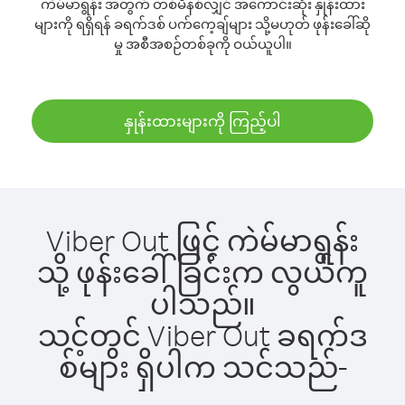
ကဲမ်မာရွန်း အတွက် တစ်မိနစ်လျှင် အကောင်းဆုံး နှုန်းထား
များကို ရရှိရန် ခရက်ဒစ် ပက်ကေ့ချ်များ သို့မဟုတ် ဖုန်းခေါ်ဆို
မှု အစီအစဉ်တစ်ခုကို ဝယ်ယူပါ။
နှုန်းထားများကို ကြည့်ပါ
Viber Out ဖြင့် ကဲမ်မာရွန်း
သို့ ဖုန်းခေါ်ခြင်းက လွယ်ကူ
ပါသည်။
သင့်တွင် Viber Out ခရက်ဒ
စ်များ ရှိပါက သင်သည်-