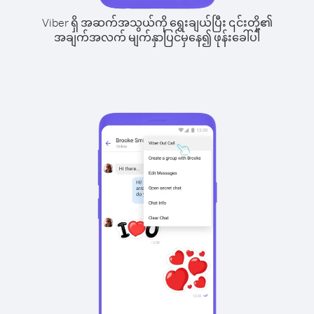
Viber ရှိ အဆက်အသွယ်ကို ရွေးချယ်ပြီး ၎င်းတို့၏
အချက်အလက် မျက်နှာပြင်မှနေ၍ ဖုန်းခေါ်ပါ