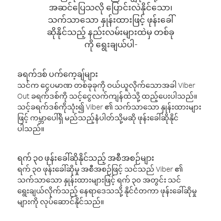
အဆင်ပြေသလို ပြောင်းလဲနိုင်သော၊
သက်သာသော နှုန်းထားဖြင့် ဖုန်းခေါ်
ဆိုနိုင်သည့် နည်းလမ်းများထဲမှ တစ်ခု
ကို ရွေးချယ်ပါ-
ခရက်ဒစ် ပက်ကေ့ချ်များ
သင်က ငွေပမာဏ တစ်ခုခုကို ဝယ်ယူလိုက်သောအခါ Viber
Out ခရက်ဒစ်ကို သင့်ငွေလက်ကျန်ထဲသို့ ထည့်ပေးပါသည်။
သင့်ခရက်ဒစ်ကိုသုံး၍ Viber ၏ သက်သာသော နှုန်းထားများ
ဖြင့် ကမ္ဘာပေါ်ရှိ မည်သည့်နံပါတ်သို့မဆို ဖုန်းခေါ်ဆိုနိုင်
ပါသည်။
ရက် ၃၀ ဖုန်းခေါ်ဆိုနိုင်သည့် အစီအစဉ်များ
ရက် ၃၀ ဖုန်းခေါ်ဆိုမှု အစီအစဉ်ဖြင့် သင်သည် Viber ၏
သက်သာသော နှုန်းထားများဖြင့် ရက် ၃၀ အတွင်း သင်
ရွေးချယ်လိုက်သည့် နေရာဒေသသို့ နိုင်ငံတကာ ဖုန်းခေါ်ဆိုမှု
များကို လုပ်ဆောင်နိုင်သည်။