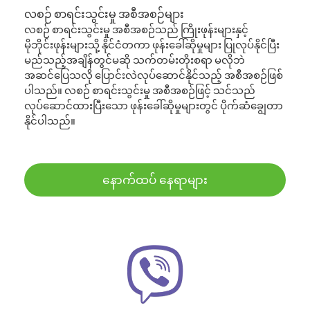
လစဉ် စာရင်းသွင်းမှု အစီအစဉ်များ
လစဉ် စာရင်းသွင်းမှု အစီအစဉ်သည် ကြိုးဖုန်းများနှင့်
မိုဘိုင်းဖုန်းများသို့ နိုင်ငံတကာ ဖုန်းခေါ်ဆိုမှုများ ပြုလုပ်နိုင်ပြီး
မည်သည့်အချိန်တွင်မဆို သက်တမ်းတိုးစရာ မလိုဘဲ
အဆင်ပြေသလို ပြောင်းလဲလုပ်ဆောင်နိုင်သည့် အစီအစဉ်ဖြစ်
ပါသည်။ လစဉ် စာရင်းသွင်းမှု အစီအစဉ်ဖြင့် သင်သည်
လုပ်ဆောင်ထားပြီးသော ဖုန်းခေါ်ဆိုမှုများတွင် ပိုက်ဆံချွေတာ
နိုင်ပါသည်။
နောက်ထပ် နေရာများ