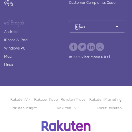
ပံ့ပိုးမှု
Customer Complaints Code
ဒေါင်းလုတ်
မြန်မာ
Android
iPhone & iPad
Windows PC
Mac
©
2026
Viber Media S.à r.l.
Linux
Rakuten Viki
Rakuten Kobo
Rakuten Travel
Rakuten Marketing
Rakuten Insight
Rakuten TV
About Rakuten