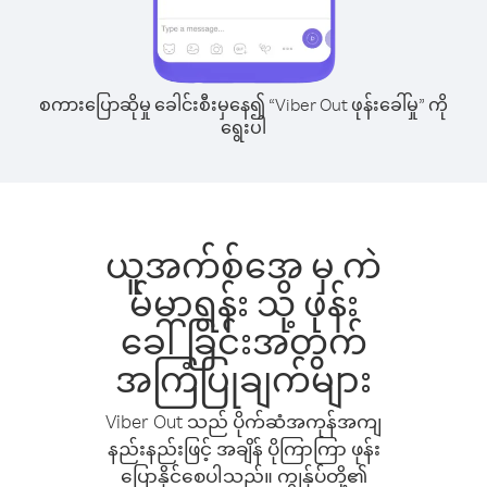
စကားပြောဆိုမှု ခေါင်းစီးမှနေ၍ “Viber Out ဖုန်းခေါ်မှု” ကို
ရွေးပါ
ယူအက်စ်အေ မှ ကဲ
မ်မာရွန်း သို့ ဖုန်း
ခေါ်ခြင်းအတွက်
အကြံပြုချက်များ
Viber Out သည် ပိုက်ဆံအကုန်အကျ
နည်းနည်းဖြင့် အချိန် ပိုကြာကြာ ဖုန်း
ပြောနိုင်စေပါသည်။ ကျွန်ုပ်တို့၏