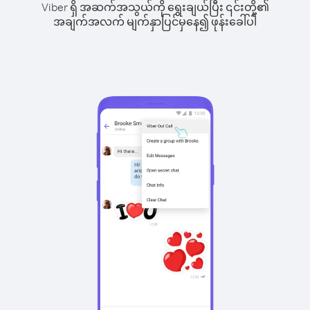
Viber ရှိ အဆက်အသွယ်ကို ရွေးချယ်ပြီး ၎င်းတို့၏
အချက်အလက် မျက်နှာပြင်မှနေ၍ ဖုန်းခေါ်ပါ