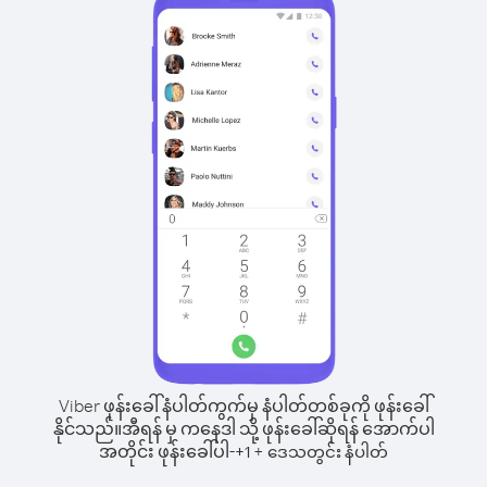
Viber ဖုန်းခေါ်နံပါတ်ကွက်မှ နံပါတ်တစ်ခုကို ဖုန်းခေါ်
နိုင်သည်။
အီရန် မှ ကနေဒါ သို့ ဖုန်းခေါ်ဆိုရန် အောက်ပါ
အတိုင်း ဖုန်းခေါ်ပါ-
+
+
1
ဒေသတွင်း နံပါတ်