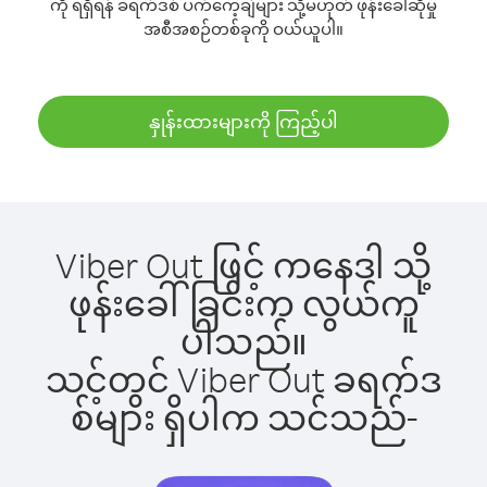
ကို ရရှိရန် ခရက်ဒစ် ပက်ကေ့ချ်များ သို့မဟုတ် ဖုန်းခေါ်ဆိုမှု
အစီအစဉ်တစ်ခုကို ဝယ်ယူပါ။
နှုန်းထားများကို ကြည့်ပါ
Viber Out ဖြင့် ကနေဒါ သို့
ဖုန်းခေါ်ခြင်းက လွယ်ကူ
ပါသည်။
သင့်တွင် Viber Out ခရက်ဒ
စ်များ ရှိပါက သင်သည်-