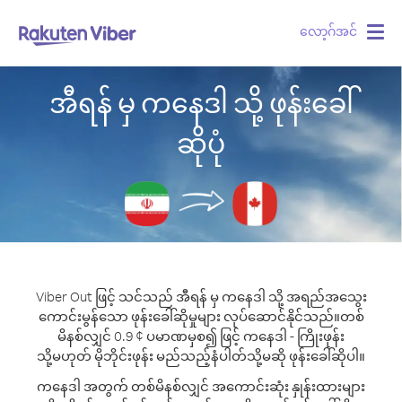
လော့ဂ်အင်
Togg
navig
အီရန် မှ ကနေဒါ သို့ ဖုန်းခေါ်
ဆိုပုံ
Viber Out ဖြင့် သင်သည် အီရန် မှ ကနေဒါ သို့ အရည်အသွေး
ကောင်းမွန်သော ဖုန်းခေါ်ဆိုမှုများ လုပ်ဆောင်နိုင်သည်။
တစ်
မိနစ်လျှင် 0.9 ¢ ပမာဏမှစ၍ ဖြင့် ကနေဒါ - ကြိုးဖုန်း
သို့မဟုတ် မိုဘိုင်းဖုန်း မည်သည့်နံပါတ်သို့မဆို ဖုန်းခေါ်ဆိုပါ။
ကနေဒါ အတွက် တစ်မိနစ်လျှင် အကောင်းဆုံး နှုန်းထားများ