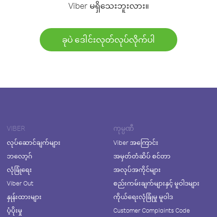
Viber မရှိသေးဘူးလား။
ခုပဲ ဒေါင်းလုတ်လုပ်လိုက်ပါ
VIBER
ကုမ္ပဏီ
လုပ်ဆောင်ချက်များ
Viber အကြောင်း
ဘလော့ဂ်
အမှတ်တံဆိပ် စင်တာ
လုံခြုံရေး
အလုပ်အကိုင်များ
Viber Out
စည်းကမ်းချက်များနှင့် မူဝါဒများ
နှုန်းထားများ
ကိုယ်ရေးလုံခြုံမှု မူဝါဒ
ပံ့ပိုးမှု
Customer Complaints Code