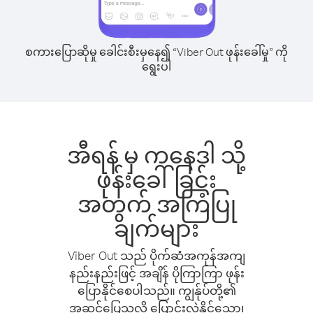
စကားပြောဆိုမှု ခေါင်းစီးမှနေ၍ “Viber Out ဖုန်းခေါ်မှု” ကို
ရွေးပါ
အီရန် မှ ကနေဒါ သို့
ဖုန်းခေါ်ခြင်း
အတွက် အကြံပြု
ချက်များ
Viber Out သည် ပိုက်ဆံအကုန်အကျ
နည်းနည်းဖြင့် အချိန် ပိုကြာကြာ ဖုန်း
ပြောနိုင်စေပါသည်။ ကျွန်ုပ်တို့၏
အဆင်ပြေသလို ပြောင်းလဲနိုင်သော၊