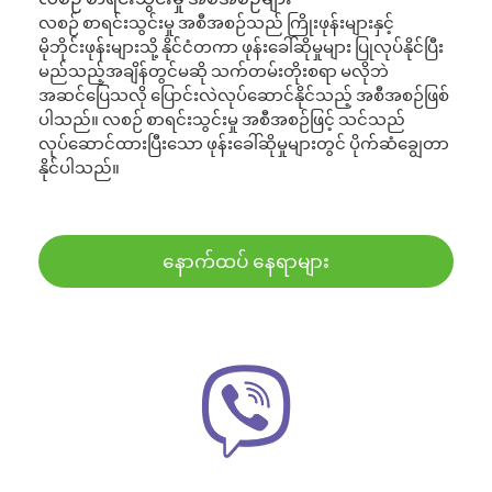
လစဉ် စာရင်းသွင်းမှု အစီအစဉ်သည် ကြိုးဖုန်းများနှင့်
မိုဘိုင်းဖုန်းများသို့ နိုင်ငံတကာ ဖုန်းခေါ်ဆိုမှုများ ပြုလုပ်နိုင်ပြီး
မည်သည့်အချိန်တွင်မဆို သက်တမ်းတိုးစရာ မလိုဘဲ
အဆင်ပြေသလို ပြောင်းလဲလုပ်ဆောင်နိုင်သည့် အစီအစဉ်ဖြစ်
ပါသည်။ လစဉ် စာရင်းသွင်းမှု အစီအစဉ်ဖြင့် သင်သည်
လုပ်ဆောင်ထားပြီးသော ဖုန်းခေါ်ဆိုမှုများတွင် ပိုက်ဆံချွေတာ
နိုင်ပါသည်။
နောက်ထပ် နေရာများ