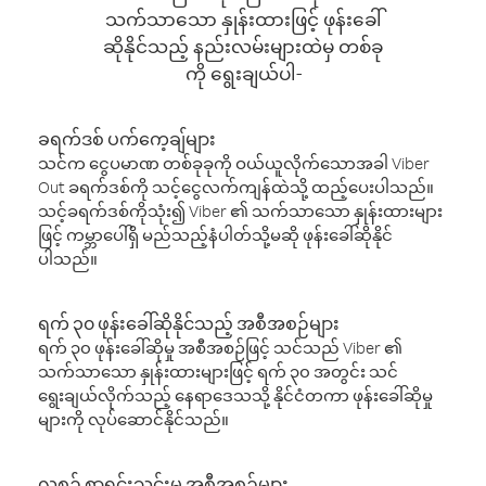
သက်သာသော နှုန်းထားဖြင့် ဖုန်းခေါ်
ဆိုနိုင်သည့် နည်းလမ်းများထဲမှ တစ်ခု
ကို ရွေးချယ်ပါ-
ခရက်ဒစ် ပက်ကေ့ချ်များ
သင်က ငွေပမာဏ တစ်ခုခုကို ဝယ်ယူလိုက်သောအခါ Viber
Out ခရက်ဒစ်ကို သင့်ငွေလက်ကျန်ထဲသို့ ထည့်ပေးပါသည်။
သင့်ခရက်ဒစ်ကိုသုံး၍ Viber ၏ သက်သာသော နှုန်းထားများ
ဖြင့် ကမ္ဘာပေါ်ရှိ မည်သည့်နံပါတ်သို့မဆို ဖုန်းခေါ်ဆိုနိုင်
ပါသည်။
ရက် ၃၀ ဖုန်းခေါ်ဆိုနိုင်သည့် အစီအစဉ်များ
ရက် ၃၀ ဖုန်းခေါ်ဆိုမှု အစီအစဉ်ဖြင့် သင်သည် Viber ၏
သက်သာသော နှုန်းထားများဖြင့် ရက် ၃၀ အတွင်း သင်
ရွေးချယ်လိုက်သည့် နေရာဒေသသို့ နိုင်ငံတကာ ဖုန်းခေါ်ဆိုမှု
များကို လုပ်ဆောင်နိုင်သည်။
လစဉ် စာရင်းသွင်းမှု အစီအစဉ်များ