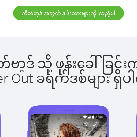
ကိတ်ဗာ့ဒ် အတွက် နှုန်းထားများကို ကြည့်ပါ
ိတ်ဗာ့ဒ် သို့ ဖုန်းခေါ်ခ
ber Out ခရက်ဒစ်များ ရှ