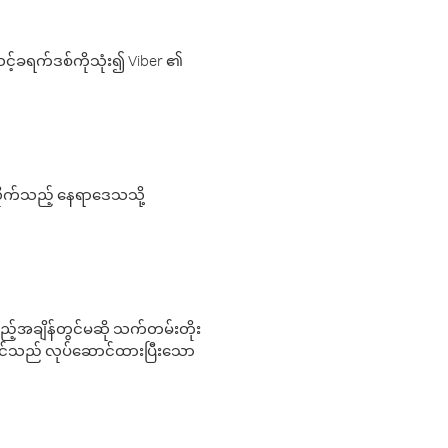
့်ခရက်ဒစ်ကိုသုံး၍ Viber ၏
လိုက်သည့် နေရာဒေသသို့
 မည်သည့်အချိန်တွင်မဆို သက်တမ်းတိုး
 သင်သည် လုပ်ဆောင်ထားပြီးသော