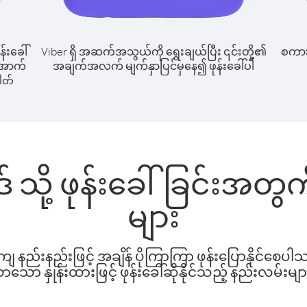
န်းခေါ်
Viber ရှိ အဆက်အသွယ်ကို ရွေးချယ်ပြီး ၎င်းတို့၏
စကားပ
် အောက်
အချက်အလက် မျက်နှာပြင်မှနေ၍ ဖုန်းခေါ်ပါ
ါတ်
့ဒ် သို့ ဖုန်းခေါ်ခြင်းအ
များ
နည်းနည်းဖြင့် အချိန် ပိုကြာကြာ ဖုန်းပြောနိုင်စေပ
ော နှုန်းထားဖြင့် ဖုန်းခေါ်ဆိုနိုင်သည့် နည်းလမ်းမျာ