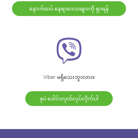
နောက်ထပ် နေရာဒေသများကို ရှာရန်
Viber မရှိသေးဘူးလား။
ခုပဲ ဒေါင်းလုတ်လုပ်လိုက်ပါ