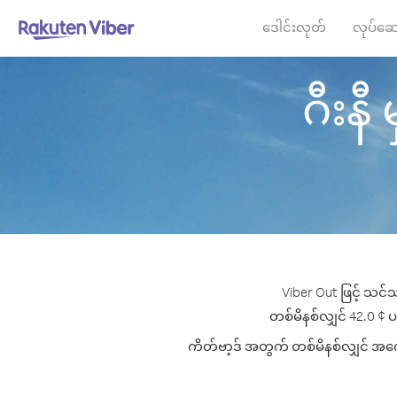
ဒေါင်းလုတ်
လုပ်ဆေ
ဂီးနီ 
Viber Out ဖြင့် သင်သ
တစ်မိနစ်လျှင် 42.0 ¢ ပမ
ကိတ်ဗာ့ဒ် အတွက် တစ်မိနစ်လျှင် အကောင