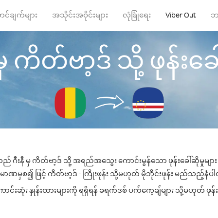
ာင်ချက်များ
အသိုင်းအဝိုင်းများ
လုံခြုံရေး
Viber Out
ဘ
မှ ကိတ်ဗာ့ဒ် သို့ ဖုန်းခေါ
ည် ဂီးနီ မှ ကိတ်ဗာ့ဒ် သို့ အရည်အသွေး ကောင်းမွန်သော ဖုန်းခေါ်ဆိုမှုမျ
ာဏမှစ၍ ဖြင့် ကိတ်ဗာ့ဒ် - ကြိုးဖုန်း သို့မဟုတ် မိုဘိုင်းဖုန်း မည်သည့်နံပါတ်
်းဆုံး နှုန်းထားများကို ရရှိရန် ခရက်ဒစ် ပက်ကေ့ချ်များ သို့မဟုတ် ဖုန်