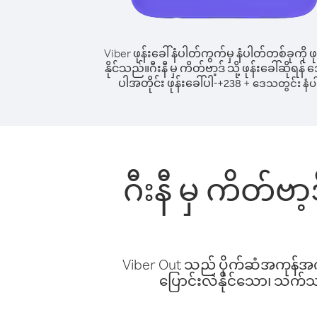
Viber ဖုန်းခေါ်နံပါတ်ကွက်မှ နံပါတ်တစ်ခုကို ဖု
နိုင်သည်။
ဂီးနီ မှ ကိတ်ဗာ့ဒ် သို့ ဖုန်းခေါ်ဆိုရန
ပါအတိုင်း ဖုန်းခေါ်ပါ-
+
+
238
ဒေသတွင်း နံပ
ဂီးနီ မှ ကိတ်ဗာ
Viber Out သည် ပိုက်ဆံအကုန်အကျ 
ပြောင်းလဲနိုင်သော၊ သက်သာသ