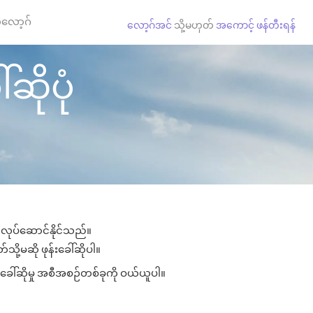
လော့ဂ်
လော့ဂ်အင်
သို့မဟုတ်
အကောင့် ဖန်တီးရန်
်ဆိုပုံ
ား လုပ်ဆောင်နိုင်သည်။
သို့မဆို ဖုန်းခေါ်ဆိုပါ။
းခေါ်ဆိုမှု အစီအစဉ်တစ်ခုကို ဝယ်ယူပါ။