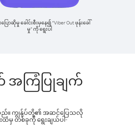
ြောဆိုမှု ခေါင်းစီးမှနေ၍ “Viber Out ဖုန်းခေါ်
မှု” ကို ရွေးပါ
တွက် အကြံပြုချက်
ါသည်။ ကျွန်ုပ်တို့၏ အဆင်ပြေသလို
းထဲမှ တစ်ခုကို ရွေးချယ်ပါ-