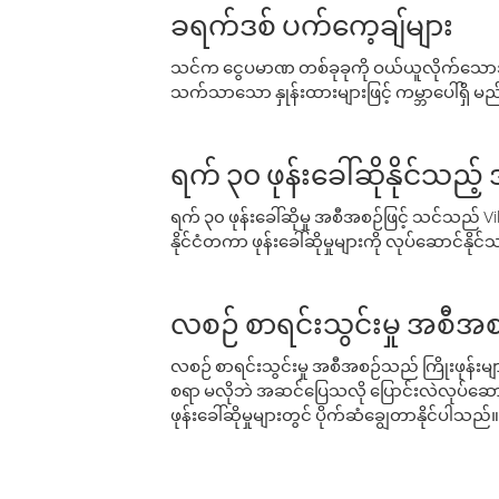
ခရက်ဒစ် ပက်ကေ့ချ်များ
သင်က ငွေပမာဏ တစ်ခုခုကို ဝယ်ယူလိုက်သောအခ
သက်သာသော နှုန်းထားများဖြင့် ကမ္ဘာပေါ်ရှိ မည်သ
ရက် ၃၀ ဖုန်းခေါ်ဆိုနိုင်သည့
ရက် ၃၀ ဖုန်းခေါ်ဆိုမှု အစီအစဉ်ဖြင့် သင်သည
နိုင်ငံတကာ ဖုန်းခေါ်ဆိုမှုများကို လုပ်ဆောင်နိုင
လစဉ် စာရင်းသွင်းမှု အစီအစ
လစဉ် စာရင်းသွင်းမှု အစီအစဉ်သည် ကြိုးဖုန်းများနှင
စရာ မလိုဘဲ အဆင်ပြေသလို ပြောင်းလဲလုပ်ဆောင
ဖုန်းခေါ်ဆိုမှုများတွင် ပိုက်ဆံချွေတာနိုင်ပါသည်။