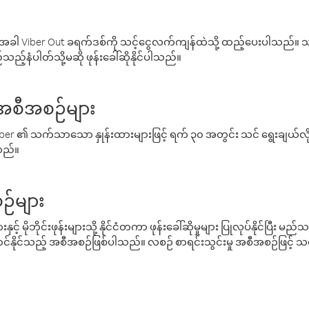
ါ Viber Out ခရက်ဒစ်ကို သင့်ငွေလက်ကျန်ထဲသို့ ထည့်ပေးပါသည်။ သင
ည့်နံပါတ်သို့မဆို ဖုန်းခေါ်ဆိုနိုင်ပါသည်။
် အစီအစဉ်များ
် Viber ၏ သက်သာသော နှုန်းထားများဖြင့် ရက် ၃၀ အတွင်း သင် ရွေးချယ်
်သည်။
ဉ်များ
့် မိုဘိုင်းဖုန်းများသို့ နိုင်ငံတကာ ဖုန်းခေါ်ဆိုမှုများ ပြုလုပ်နိုင်ပြီး
်နိုင်သည့် အစီအစဉ်ဖြစ်ပါသည်။ လစဉ် စာရင်းသွင်းမှု အစီအစဉ်ဖြင့်