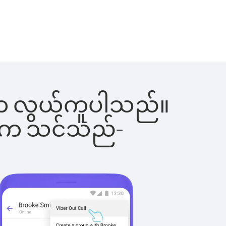
ြင်းက လွယ်ကူပါသည်။
ိပါက သင်သည်-