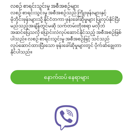
လစဉ် စာရင်းသွင်းမှု အစီအစဉ်များ
လစဉ် စာရင်းသွင်းမှု အစီအစဉ်သည် ကြိုးဖုန်းများနှင့်
မိုဘိုင်းဖုန်းများသို့ နိုင်ငံတကာ ဖုန်းခေါ်ဆိုမှုများ ပြုလုပ်နိုင်ပြီး
မည်သည့်အချိန်တွင်မဆို သက်တမ်းတိုးစရာ မလိုဘဲ
အဆင်ပြေသလို ပြောင်းလဲလုပ်ဆောင်နိုင်သည့် အစီအစဉ်ဖြစ်
ပါသည်။ လစဉ် စာရင်းသွင်းမှု အစီအစဉ်ဖြင့် သင်သည်
လုပ်ဆောင်ထားပြီးသော ဖုန်းခေါ်ဆိုမှုများတွင် ပိုက်ဆံချွေတာ
နိုင်ပါသည်။
နောက်ထပ် နေရာများ