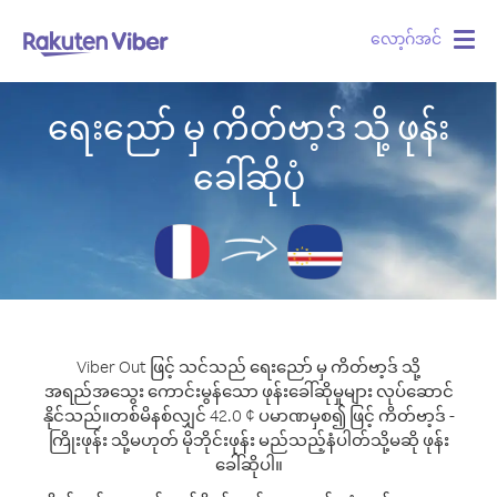
လော့ဂ်အင်
Togg
navig
ရေးညော် မှ ကိတ်ဗာ့ဒ် သို့ ဖုန်း
ခေါ်ဆိုပုံ
Viber Out ဖြင့် သင်သည် ရေးညော် မှ ကိတ်ဗာ့ဒ် သို့
အရည်အသွေး ကောင်းမွန်သော ဖုန်းခေါ်ဆိုမှုများ လုပ်ဆောင်
နိုင်သည်။
တစ်မိနစ်လျှင် 42.0 ¢ ပမာဏမှစ၍ ဖြင့် ကိတ်ဗာ့ဒ် -
ကြိုးဖုန်း သို့မဟုတ် မိုဘိုင်းဖုန်း မည်သည့်နံပါတ်သို့မဆို ဖုန်း
ခေါ်ဆိုပါ။