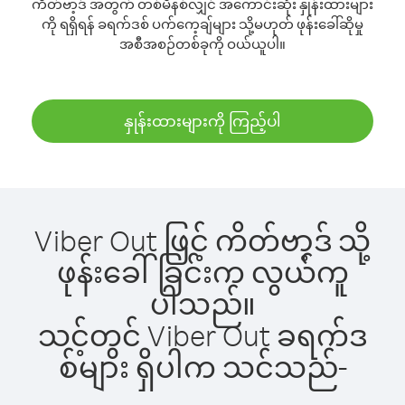
ကိတ်ဗာ့ဒ် အတွက် တစ်မိနစ်လျှင် အကောင်းဆုံး နှုန်းထားများ
ကို ရရှိရန် ခရက်ဒစ် ပက်ကေ့ချ်များ သို့မဟုတ် ဖုန်းခေါ်ဆိုမှု
အစီအစဉ်တစ်ခုကို ဝယ်ယူပါ။
နှုန်းထားများကို ကြည့်ပါ
Viber Out ဖြင့် ကိတ်ဗာ့ဒ် သို့
ဖုန်းခေါ်ခြင်းက လွယ်ကူ
ပါသည်။
သင့်တွင် Viber Out ခရက်ဒ
စ်များ ရှိပါက သင်သည်-