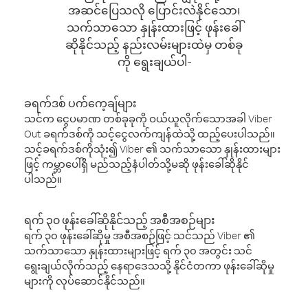
အဆင်ပြေသလို ပြောင်းလဲနိုင်သော၊
သက်သာသော နှုန်းထားဖြင့် ဖုန်းခေါ်
ဆိုနိုင်သည့် နည်းလမ်းများထဲမှ တစ်ခု
ကို ရွေးချယ်ပါ-
ခရက်ဒစ် ပက်ကေ့ချ်များ
သင်က ငွေပမာဏ တစ်ခုခုကို ဝယ်ယူလိုက်သောအခါ Viber
Out ခရက်ဒစ်ကို သင့်ငွေလက်ကျန်ထဲသို့ ထည့်ပေးပါသည်။
သင့်ခရက်ဒစ်ကိုသုံး၍ Viber ၏ သက်သာသော နှုန်းထားများ
ဖြင့် ကမ္ဘာပေါ်ရှိ မည်သည့်နံပါတ်သို့မဆို ဖုန်းခေါ်ဆိုနိုင်
ပါသည်။
ရက် ၃၀ ဖုန်းခေါ်ဆိုနိုင်သည့် အစီအစဉ်များ
ရက် ၃၀ ဖုန်းခေါ်ဆိုမှု အစီအစဉ်ဖြင့် သင်သည် Viber ၏
သက်သာသော နှုန်းထားများဖြင့် ရက် ၃၀ အတွင်း သင်
ရွေးချယ်လိုက်သည့် နေရာဒေသသို့ နိုင်ငံတကာ ဖုန်းခေါ်ဆိုမှု
များကို လုပ်ဆောင်နိုင်သည်။