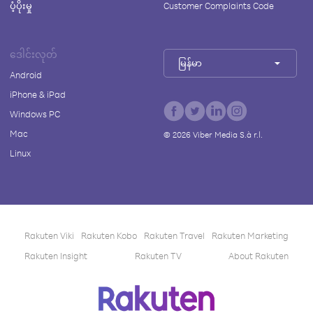
ပံ့ပိုးမှု
Customer Complaints Code
ဒေါင်းလုတ်
မြန်မာ
Android
iPhone & iPad
Windows PC
Mac
©
2026
Viber Media S.à r.l.
Linux
Rakuten Viki
Rakuten Kobo
Rakuten Travel
Rakuten Marketing
Rakuten Insight
Rakuten TV
About Rakuten