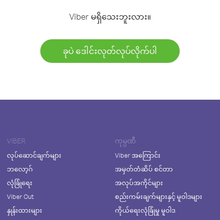
Viber မရှိသေးဘူးလား။
ခုပဲ ဒေါင်းလုတ်လုပ်လိုက်ပါ
VIBER
ကုမ္ပဏီ
လုပ်ဆောင်ချက်များ
Viber အကြောင်း
ဘလော့ဂ်
အမှတ်တံဆိပ် စင်တာ
လုံခြုံရေး
အလုပ်အကိုင်များ
Viber Out
စည်းကမ်းချက်များနှင့် မူဝါဒများ
နှုန်းထားများ
ကိုယ်ရေးလုံခြုံမှု မူဝါဒ