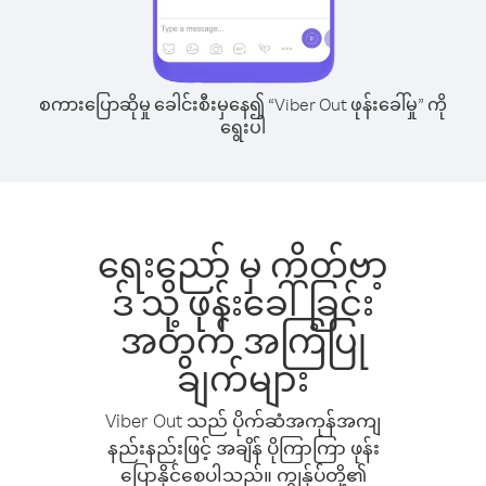
စကားပြောဆိုမှု ခေါင်းစီးမှနေ၍ “Viber Out ဖုန်းခေါ်မှု” ကို
ရွေးပါ
ရေးညော် မှ ကိတ်ဗာ့
ဒ် သို့ ဖုန်းခေါ်ခြင်း
အတွက် အကြံပြု
ချက်များ
Viber Out သည် ပိုက်ဆံအကုန်အကျ
နည်းနည်းဖြင့် အချိန် ပိုကြာကြာ ဖုန်း
ပြောနိုင်စေပါသည်။ ကျွန်ုပ်တို့၏