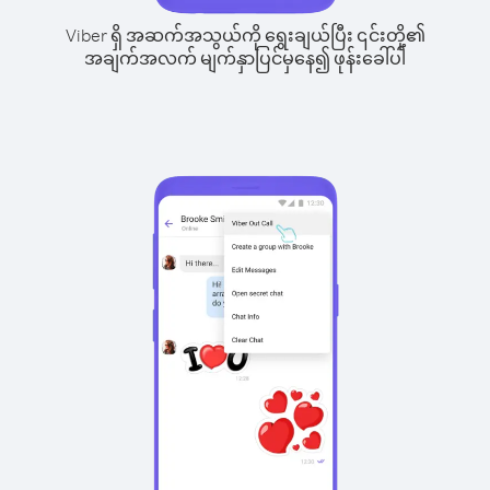
Viber ရှိ အဆက်အသွယ်ကို ရွေးချယ်ပြီး ၎င်းတို့၏
အချက်အလက် မျက်နှာပြင်မှနေ၍ ဖုန်းခေါ်ပါ