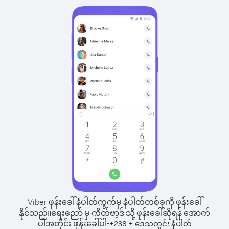
Viber ဖုန်းခေါ်နံပါတ်ကွက်မှ နံပါတ်တစ်ခုကို ဖုန်းခေါ်
နိုင်သည်။
ရေးညော် မှ ကိတ်ဗာ့ဒ် သို့ ဖုန်းခေါ်ဆိုရန် အောက်
ပါအတိုင်း ဖုန်းခေါ်ပါ-
+
+
238
ဒေသတွင်း နံပါတ်