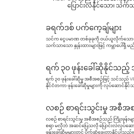
ပြောင်းလဲနိုင်သော၊ သက်သာသ
ခရက်ဒစ် ပက်ကေ့ချ်များ
သင်က ငွေပမာဏ တစ်ခုခုကို ဝယ်ယူလိုက်သောအခ
သက်သာသော နှုန်းထားများဖြင့် ကမ္ဘာပေါ်ရှိ မည်သ
ရက် ၃၀ ဖုန်းခေါ်ဆိုနိုင်သည့
ရက် ၃၀ ဖုန်းခေါ်ဆိုမှု အစီအစဉ်ဖြင့် သင်သည
နိုင်ငံတကာ ဖုန်းခေါ်ဆိုမှုများကို လုပ်ဆောင်နိုင
လစဉ် စာရင်းသွင်းမှု အစီအစ
လစဉ် စာရင်းသွင်းမှု အစီအစဉ်သည် ကြိုးဖုန်းများနှင
စရာ မလိုဘဲ အဆင်ပြေသလို ပြောင်းလဲလုပ်ဆောင
ဖုန်းခေါ်ဆိုမှုများတွင် ပိုက်ဆံချွေတာနိုင်ပါသည်။