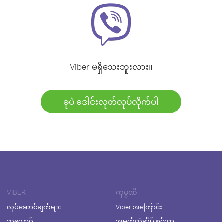
Viber မရှိသေးဘူးလား။
ခုပဲ ဒေါင်းလုတ်လုပ်လိုက်ပါ
VIBER
ကုမ္ပဏီ
လုပ်ဆောင်ချက်များ
Viber အကြောင်း
ဘလော့ဂ်
အမှတ်တံဆိပ် စင်တာ