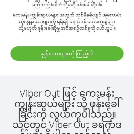
မည်သည့်နံပါတ်သို့မဆို ဖုန်းခေါ်ဆိုပါ။
ကေးမန်း ကျွန်းဆွယ်များ အတွက် တစ်မိနစ်လျှင် အကောင်း
ဆုံး နှုန်းထားများကို ရရှိရန် ခရက်ဒစ် ပက်ကေ့ချ်များ
သို့မဟုတ် ဖုန်းခေါ်ဆိုမှု အစီအစဉ်တစ်ခုကို ဝယ်ယူပါ။
နှုန်းထားများကို ကြည့်ပါ
Viber Out ဖြင့် ကေးမန်း
ကျွန်းဆွယ်များ သို့ ဖုန်းခေါ်
ခြင်းက လွယ်ကူပါသည်။
သင့်တွင် Viber Out ခရက်ဒ