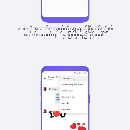
Viber ရှိ အဆက်အသွယ်ကို ရွေးချယ်ပြီး ၎င်းတို့၏
အချက်အလက် မျက်နှာပြင်မှနေ၍ ဖုန်းခေါ်ပါ