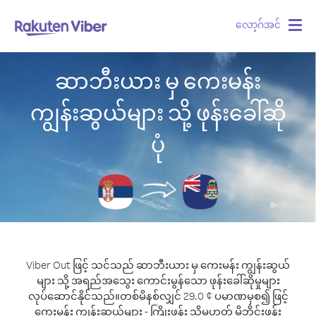
လော့ဂ်အင်
Togg
navig
ဆာဘီးယား မှ ကေးမန်း
ကျွန်းဆွယ်များ သို့ ဖုန်းခေါ်ဆို
ပုံ
Viber Out ဖြင့် သင်သည် ဆာဘီးယား မှ ကေးမန်း ကျွန်းဆွယ်
များ သို့ အရည်အသွေး ကောင်းမွန်သော ဖုန်းခေါ်ဆိုမှုများ
လုပ်ဆောင်နိုင်သည်။
တစ်မိနစ်လျှင် 29.0 ¢ ပမာဏမှစ၍ ဖြင့်
ကေးမန်း ကျွန်းဆွယ်များ - ကြိုးဖုန်း သို့မဟုတ် မိုဘိုင်းဖုန်း