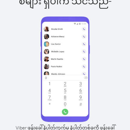
စ်များ ရှိပါက သင်သည်-
Viber ဖုန်းခေါ်နံပါတ်ကွက်မှ နံပါတ်တစ်ခုကို ဖုန်းခေါ်