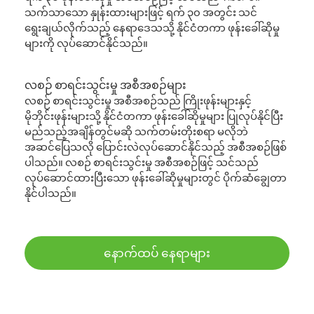
သက်သာသော နှုန်းထားများဖြင့် ရက် ၃၀ အတွင်း သင်
ရွေးချယ်လိုက်သည့် နေရာဒေသသို့ နိုင်ငံတကာ ဖုန်းခေါ်ဆိုမှု
များကို လုပ်ဆောင်နိုင်သည်။
လစဉ် စာရင်းသွင်းမှု အစီအစဉ်များ
လစဉ် စာရင်းသွင်းမှု အစီအစဉ်သည် ကြိုးဖုန်းများနှင့်
မိုဘိုင်းဖုန်းများသို့ နိုင်ငံတကာ ဖုန်းခေါ်ဆိုမှုများ ပြုလုပ်နိုင်ပြီး
မည်သည့်အချိန်တွင်မဆို သက်တမ်းတိုးစရာ မလိုဘဲ
အဆင်ပြေသလို ပြောင်းလဲလုပ်ဆောင်နိုင်သည့် အစီအစဉ်ဖြစ်
ပါသည်။ လစဉ် စာရင်းသွင်းမှု အစီအစဉ်ဖြင့် သင်သည်
လုပ်ဆောင်ထားပြီးသော ဖုန်းခေါ်ဆိုမှုများတွင် ပိုက်ဆံချွေတာ
နိုင်ပါသည်။
နောက်ထပ် နေရာများ