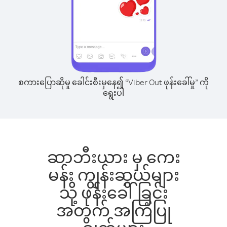
စကားပြောဆိုမှု ခေါင်းစီးမှနေ၍ “Viber Out ဖုန်းခေါ်မှု” ကို
ရွေးပါ
ဆာဘီးယား မှ ကေး
မန်း ကျွန်းဆွယ်များ
သို့ ဖုန်းခေါ်ခြင်း
အတွက် အကြံပြု