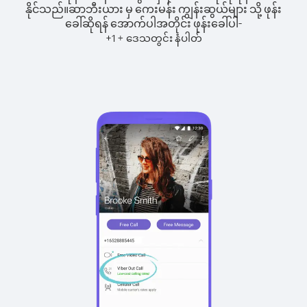
နိုင်သည်။
ဆာဘီးယား မှ ကေးမန်း ကျွန်းဆွယ်များ သို့ ဖုန်း
ခေါ်ဆိုရန် အောက်ပါအတိုင်း ဖုန်းခေါ်ပါ-
+
+
1
ဒေသတွင်း နံပါတ်