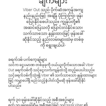
ချက်များ
Viber Out သည် ပိုက်ဆံအကုန်အကျ
နည်းနည်းဖြင့် အချိန် ပိုကြာကြာ ဖုန်း
ပြောနိုင်စေပါသည်။ ကျွန်ုပ်တို့၏
အဆင်ပြေသလို ပြောင်းလဲနိုင်သော၊
သက်သာသော နှုန်းထားဖြင့် ဖုန်းခေါ်
ဆိုနိုင်သည့် နည်းလမ်းများထဲမှ တစ်ခု
ကို ရွေးချယ်ပါ-
ခရက်ဒစ် ပက်ကေ့ချ်များ
သင်က ငွေပမာဏ တစ်ခုခုကို ဝယ်ယူလိုက်သောအခါ Viber
Out ခရက်ဒစ်ကို သင့်ငွေလက်ကျန်ထဲသို့ ထည့်ပေးပါသည်။
သင့်ခရက်ဒစ်ကိုသုံး၍ Viber ၏ သက်သာသော နှုန်းထားများ
ဖြင့် ကမ္ဘာပေါ်ရှိ မည်သည့်နံပါတ်သို့မဆို ဖုန်းခေါ်ဆိုနိုင်
ပါသည်။
ရက် ၃၀ ဖုန်းခေါ်ဆိုနိုင်သည့် အစီအစဉ်များ
ရက် ၃၀ ဖုန်းခေါ်ဆိုမှု အစီအစဉ်ဖြင့် သင်သည် Viber ၏