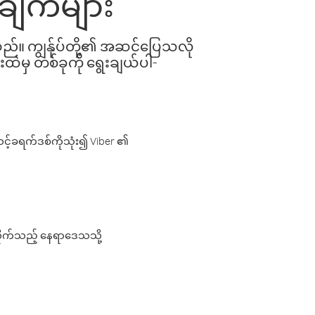
ုချက်များ
ါသည်။ ကျွန်ုပ်တို့၏ အဆင်ပြေသလို
းထဲမှ တစ်ခုကို ရွေးချယ်ပါ-
့်ခရက်ဒစ်ကိုသုံး၍ Viber ၏
လိုက်သည့် နေရာဒေသသို့