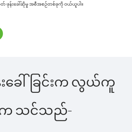
တ် ဖုန်းခေါ်ဆိုမှု အစီအစဉ်တစ်ခုကို ဝယ်ယူပါ။
ုန်းခေါ်ခြင်းက လွယ်ကူ
ိပါက သင်သည်-