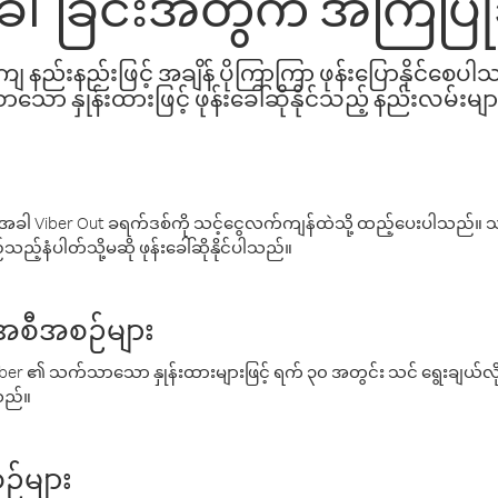
်းခေါ်ခြင်းအတွက် အကြံပြ
နည်းနည်းဖြင့် အချိန် ပိုကြာကြာ ဖုန်းပြောနိုင်စေပ
ော နှုန်းထားဖြင့် ဖုန်းခေါ်ဆိုနိုင်သည့် နည်းလမ်းမျာ
ါ Viber Out ခရက်ဒစ်ကို သင့်ငွေလက်ကျန်ထဲသို့ ထည့်ပေးပါသည်။ သင
ည့်နံပါတ်သို့မဆို ဖုန်းခေါ်ဆိုနိုင်ပါသည်။
် အစီအစဉ်များ
် Viber ၏ သက်သာသော နှုန်းထားများဖြင့် ရက် ၃၀ အတွင်း သင် ရွေးချယ်
်သည်။
ဉ်များ