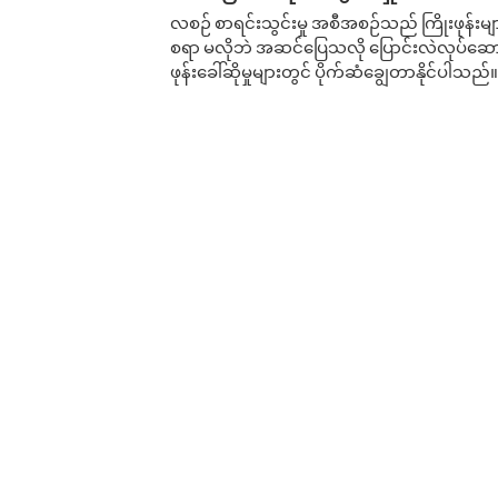
လစဉ် စာရင်းသွင်းမှု အစီအစဉ်သည် ကြိုးဖုန်းများနှင
စရာ မလိုဘဲ အဆင်ပြေသလို ပြောင်းလဲလုပ်ဆောင
ဖုန်းခေါ်ဆိုမှုများတွင် ပိုက်ဆံချွေတာနိုင်ပါသည်။