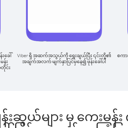
န်းခေါ်
Viber ရှိ အဆက်အသွယ်ကို ရွေးချယ်ပြီး ၎င်းတို့၏
စကားပ
မန်း
အချက်အလက် မျက်နှာပြင်မှနေ၍ ဖုန်းခေါ်ပါ
တိုင်း
န်းဆွယ်များ မှ ကေးမန်း 