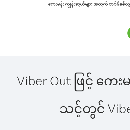
ကေးမန်း ကျွန်းဆွယ်များ အတွက် တစ်မိနစ်လျှင်
Viber Out ဖြင့် ကေးမ
သင့်တွင် Vi