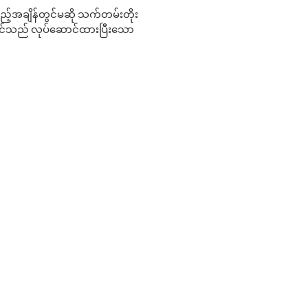
 မည်သည့်အချိန်တွင်မဆို သက်တမ်းတိုး
 သင်သည် လုပ်ဆောင်ထားပြီးသော