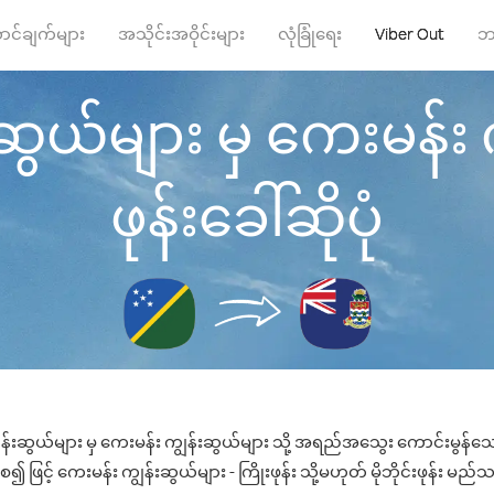
ာင်ချက်များ
အသိုင်းအဝိုင်းများ
လုံခြုံရေး
Viber Out
ဘ
ွယ်များ မှ ကေးမန်း က
ဖုန်းခေါ်ဆိုပုံ
်းဆွယ်များ မှ ကေးမန်း ကျွန်းဆွယ်များ သို့ အရည်အသွေး ကောင်းမွန်သော 
ဖြင့် ကေးမန်း ကျွန်းဆွယ်များ - ကြိုးဖုန်း သို့မဟုတ် မိုဘိုင်းဖုန်း မည်သည့