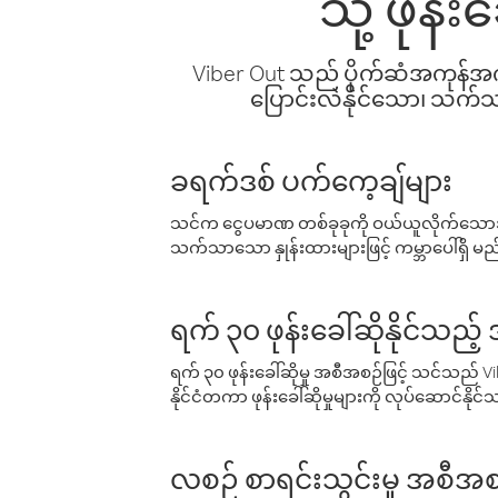
သို့ ဖုန
Viber Out သည် ပိုက်ဆံအကုန်အကျ 
ပြောင်းလဲနိုင်သော၊ သက်သာသ
ခရက်ဒစ် ပက်ကေ့ချ်များ
သင်က ငွေပမာဏ တစ်ခုခုကို ဝယ်ယူလိုက်သောအခ
သက်သာသော နှုန်းထားများဖြင့် ကမ္ဘာပေါ်ရှိ မည်သ
ရက် ၃၀ ဖုန်းခေါ်ဆိုနိုင်သည့
ရက် ၃၀ ဖုန်းခေါ်ဆိုမှု အစီအစဉ်ဖြင့် သင်သည
နိုင်ငံတကာ ဖုန်းခေါ်ဆိုမှုများကို လုပ်ဆောင်နိုင
လစဉ် စာရင်းသွင်းမှု အစီအစ