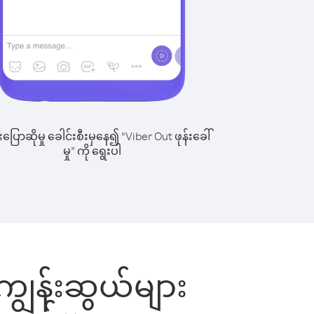
ြောဆိုမှု ခေါင်းစီးမှနေ၍ “Viber Out ဖုန်းခေါ်
မှု” ကို ရွေးပါ
ကျွန်းဆွယ်များ