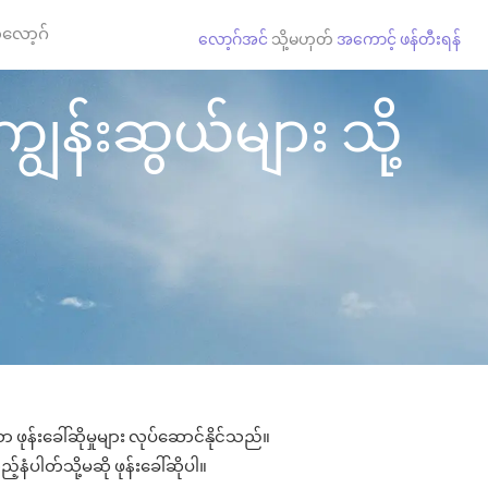
လော့ဂ်
လော့ဂ်အင်
သို့မဟုတ်
အကောင့် ဖန်တီးရန်
ျွန်းဆွယ်များ သို့
ဖုန်းခေါ်ဆိုမှုများ လုပ်ဆောင်နိုင်သည်။
်နံပါတ်သို့မဆို ဖုန်းခေါ်ဆိုပါ။