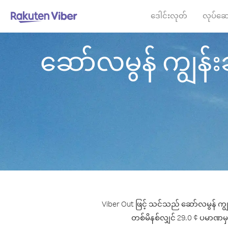
ဒေါင်းလုတ်
လုပ်ဆေ
ဆော်လမွန် ကျွန်းဆ
Viber Out ဖြင့် သင်သည် ဆော်လမွန် ကျွန
တစ်မိနစ်လျှင် 29.0 ¢ ပမာဏမှစ၍ 