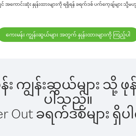
 အကောင်းဆုံး နှုန်းထားများကို ရရှိရန် ခရက်ဒစ် ပက်ကေ့ချ်များ သို့မဟု
ကေးမန်း ကျွန်းဆွယ်များ အတွက် နှုန်းထားများကို ကြည့်ပါ
န်း ကျွန်းဆွယ်များ သို့ ဖ
ပါသည်။
ber Out ခရက်ဒစ်များ ရှ