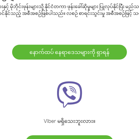
့် မိုဘိုင်းဖုန်းများသို့ နိုင်ငံတကာ ဖုန်းခေါ်ဆိုမှုများ ပြုလုပ်နိုင်ပြီး
်နိုင်သည့် အစီအစဉ်ဖြစ်ပါသည်။ လစဉ် စာရင်းသွင်းမှု အစီအစဉ်ဖြင့်
နောက်ထပ် နေရာဒေသများကို ရှာရန်
Viber မရှိသေးဘူးလား။