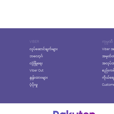
VIBER
ကုမ္ပဏီ
လုပ်ဆောင်ချက်များ
Viber အ
ဘလော့ဂ်
အမှတ်တ
လုံခြုံရေး
အလုပ်အက
Viber Out
စည်းကမ်း
နှုန်းထားများ
ကိုယ်ရေးလ
ပံ့ပိုးမှု
Custome