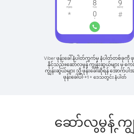
Viber ဖုန်းခေါ်နံပါတ်ကွက်မှ နံပါတ်တစ်ခုကို ဖု
နိုင်သည်။
ဆော်လမွန် ကျွန်းဆွယ်များ မှ ကေး
ကျွန်းဆွယ်များ သို့ ဖုန်းခေါ်ဆိုရန် အောက်ပါအ
ဖုန်းခေါ်ပါ-
+
+
1
ဒေသတွင်း နံပါတ်
ဆော်လမွန် ကျွ